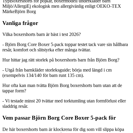
Typ
Boxershorts för pojkar, boxermodell underkläder barn
Miljö/Allergi
Ej ekologisk men allergivänlig enligt OEKO-TEX
Märke
Björn Borg
Vanliga frågor
Vilka boxershorts barn är bäst i test 2026?
- Björn Borg Core Boxer 5-pack toppar testet tack vare sin hållbara
resår, komfort och slitstyrka efter många tvättar.
Hur hittar jag rätt storlek på boxershorts barn från Björn Borg?
- Utgå från barnkläder storleksguide; börja med längd i cm
(exempelvis 134/140 för barn runt 135 cm).
Hur ofta kan man tvätta Björn Borg boxershorts barn utan att de
tappar form?
- Vi testade minst 20 tvättar med torktumling utan formförlust eller
sladdrig resår.
Vem passar Björn Borg Core Boxer 5-pack för
De här boxershorts barn är klockrena för dig som vill slippa köpa