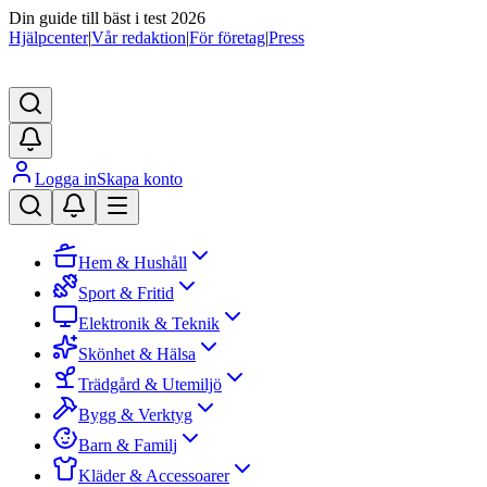
Din guide till bäst i test 2026
Hjälpcenter
|
Vår redaktion
|
För företag
|
Press
Logga in
Skapa konto
Hem & Hushåll
Sport & Fritid
Elektronik & Teknik
Skönhet & Hälsa
Trädgård & Utemiljö
Bygg & Verktyg
Barn & Familj
Kläder & Accessoarer