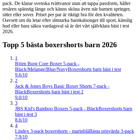
pack. De klarar svenska tvättvanor utan att tappa passform, håller
resåren spänstig länge och känns sköna även när barnen springer,
sitter eller sover. Priset per par är riktigt bra för den kvaliteten.
Oavsett om du letar efter slitstarka barnkalsonger till sport, känslig
hud eller bara säkra vardagsval så är det vårt självklara bäst i test
2026.
Topp 5 bästa
boxershorts barn
2026
1
Björn Borg Core Boxer 5-pack -
Black/Melange/Blue/Navy
Boxershorts barn bäst i test
9.6/10
2
Jack & Jones Boys Basic Boxer Shorts 7-pack -
Black
Boxershorts barn bäst i test 2
9.0/10
3
JBS Kid's Bamboo Boxers 5-pack - Black
Boxershorts barn
bäst i test 3
8.6/10
4
Lindex 3-pack boxershorts - marinblå
Bästa prisvärda 3-pack
7.9/10