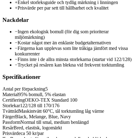
+
Enkel storleksguide och tydlig märkning i linningen
+
Prisvärde per par sett till hållbarhet och kvalitet
Nackdelar
−
Ingen ekologisk bomull (för dig som prioriterar
miljömärkning)
−
Kostar något mer än enklaste budgetalternativen
−
Färgerna kan upplevas som lite tråkiga jämfört med vissa
konkurrenter
−
Finns inte i de allra minsta storlekarna (startar vid 122/128)
−
Trycket på resåren kan blekna vid frekvent torktumling
Specifikationer
Antal per förpackning
5
Material
95% bomull, 5% elastan
Certifiering
OEKO-TEX Standard 100
Storlekar
122/128 till 170/176
Tvättråd
Maskintvätt 60°C, tål torktumling låg värme
Färger
Black, Melange, Blue, Navy
Passform
Normal till smal, medium benlängd
Resår
Bred, elastisk, logomärkt
Prisvärde
ca 50 kr/par