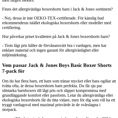
men färgen blektes.
Finns det allergivänliga boxershorts barn i Jack & Jones sortiment?
- Nej, dessa är inte OEKO-TEX-certifierade. För känslig hud
rekommenderas istället ekologiska boxershorts eller modeller med
certifiering.
Hur påverkar priset kvaliteten på Jack & Jones boxershorts barn?
- Trots lågt pris håller de förvånansvärt bra i vardagen, men har
enklare material och ingen garanti för allergivänlighet eller
miljömärkning.
Vem passar Jack & Jones Boys Basic Boxer Shorts
7-pack för
Om du har flera barn, ett barn som tränar mycket eller bara ogillar att
tvätta ofta, är dessa boxershorts barn perfekta. Du får sju par
slitstarka barnboxers till lågt pris och slipper kompromissa med
grundläggande komfort eller passform. Letar du allergivänliga eller
ekologiska boxershorts får du titta vidare, men för dig som vill ha ett
tryggt vardagsval med maximal prisvärde är de svårslagna i
storpack.