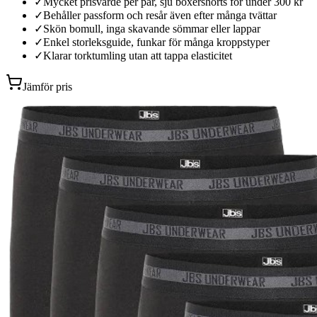
✓
Mycket prisvärde per par, sju boxershorts för under 300 kr
✓
Behåller passform och resår även efter många tvättar
✓
Skön bomull, inga skavande sömmar eller lappar
✓
Enkel storleksguide, funkar för många kroppstyper
✓
Klarar torktumling utan att tappa elasticitet
Jämför pris