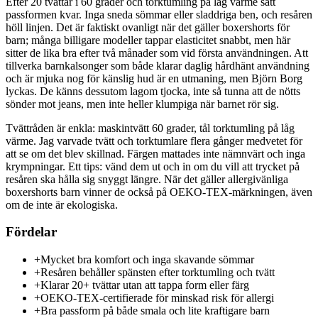
Efter 20 tvättar i 60 grader och torktumling på låg värme satt
passformen kvar. Inga sneda sömmar eller sladdriga ben, och resåren
höll linjen. Det är faktiskt ovanligt när det gäller boxershorts för
barn; många billigare modeller tappar elasticitet snabbt, men här
sitter de lika bra efter två månader som vid första användningen. Att
tillverka barnkalsonger som både klarar daglig hårdhänt användning
och är mjuka nog för känslig hud är en utmaning, men Björn Borg
lyckas. De känns dessutom lagom tjocka, inte så tunna att de nötts
sönder mot jeans, men inte heller klumpiga när barnet rör sig.
Tvättråden är enkla: maskintvätt 60 grader, tål torktumling på låg
värme. Jag varvade tvätt och torktumlare flera gånger medvetet för
att se om det blev skillnad. Färgen mattades inte nämnvärt och inga
krympningar. Ett tips: vänd dem ut och in om du vill att trycket på
resåren ska hålla sig snyggt längre. När det gäller allergivänliga
boxershorts barn vinner de också på OEKO-TEX-märkningen, även
om de inte är ekologiska.
Fördelar
+
Mycket bra komfort och inga skavande sömmar
+
Resåren behåller spänsten efter torktumling och tvätt
+
Klarar 20+ tvättar utan att tappa form eller färg
+
OEKO-TEX-certifierade för minskad risk för allergi
+
Bra passform på både smala och lite kraftigare barn