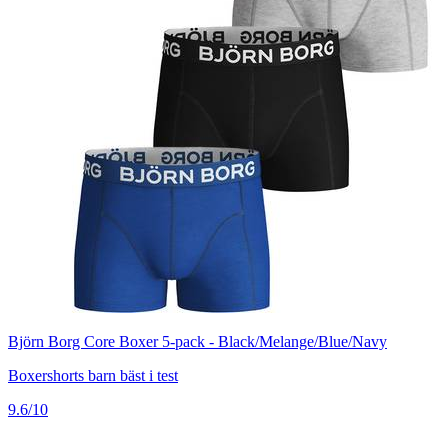
Björn Borg Core Boxer 5-pack - Black/Melange/Blue/Navy
Boxershorts barn bäst i test
9.6/10