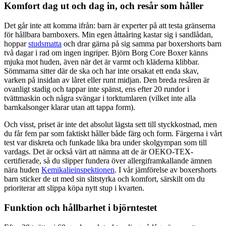
Komfort dag ut och dag in, och resår som håller
Det går inte att komma ifrån: barn är experter på att testa gränserna
för hållbara barnboxers. Min egen åttaåring kastar sig i sandlådan,
hoppar
studsmatta
och drar gärna på sig samma par boxershorts barn
två dagar i rad om ingen ingriper. Björn Borg Core Boxer känns
mjuka mot huden, även när det är varmt och kläderna klibbar.
Sömmarna sitter där de ska och har inte orsakat ett enda skav,
varken på insidan av låret eller runt midjan. Den breda resåren är
ovanligt stadig och tappar inte spänst, ens efter 20 rundor i
tvättmaskin och några svängar i torktumlaren (vilket inte alla
barnkalsonger klarar utan att tappa form).
Och visst, priset är inte det absolut lägsta sett till styckkostnad, men
du får fem par som faktiskt håller både färg och form. Färgerna i vårt
test var diskreta och funkade lika bra under skolgympan som till
vardags. Det är också värt att nämna att de är OEKO-TEX-
certifierade, så du slipper fundera över allergiframkallande ämnen
nära huden
Kemikalieinspektionen
. I vår jämförelse av boxershorts
barn sticker de ut med sin slitstyrka och komfort, särskilt om du
prioriterar att slippa köpa nytt stup i kvarten.
Funktion och hållbarhet i björntestet