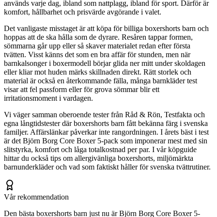
används varje dag, ibland som nattplagg, ibland för sport. Därför är
komfort, hållbarhet och prisvärde avgörande i valet.
Det vanligaste misstaget är att köpa för billiga boxershorts barn och
hoppas att de ska hålla som de dyrare. Resåren tappar formen,
sömmarna går upp eller så skaver materialet redan efter första
tvätten. Visst känns det som en bra affär för stunden, men när
barnkalsonger i boxermodell börjar glida ner mitt under skoldagen
eller kliar mot huden märks skillnaden direkt. Rätt storlek och
material är också en återkommande fälla, många barnkläder test
visar att fel passform eller för grova sömmar blir ett
irritationsmoment i vardagen.
Vi väger samman oberoende tester från Råd & Rön, Testfakta och
egna långtidstester där boxershorts barn fått bekänna färg i svenska
familjer. Affärslänkar påverkar inte rangordningen. I årets bäst i test
är det Björn Borg Core Boxer 5-pack som imponerar mest med sin
slitstyrka, komfort och låga totalkostnad per par. I vår köpguide
hittar du också tips om allergivänliga boxershorts, miljömärkta
barnunderkläder och vad som faktiskt håller för svenska tvättrutiner.
Vår rekommendation
Den bästa boxershorts barn just nu är Björn Borg Core Boxer 5-