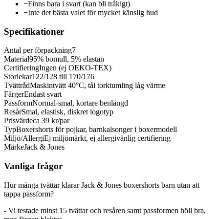
−
Finns bara i svart (kan bli tråkigt)
−
Inte det bästa valet för mycket känslig hud
Specifikationer
Antal per förpackning
7
Material
95% bomull, 5% elastan
Certifiering
Ingen (ej OEKO-TEX)
Storlekar
122/128 till 170/176
Tvättråd
Maskintvätt 40°C, tål torktumling låg värme
Färger
Endast svart
Passform
Normal-smal, kortare benlängd
Resår
Smal, elastisk, diskret logotyp
Prisvärde
ca 39 kr/par
Typ
Boxershorts för pojkar, barnkalsonger i boxermodell
Miljö/Allergi
Ej miljömärkt, ej allergivänlig certifiering
Märke
Jack & Jones
Vanliga frågor
Hur många tvättar klarar Jack & Jones boxershorts barn utan att
tappa passform?
- Vi testade minst 15 tvättar och resåren samt passformen höll bra,