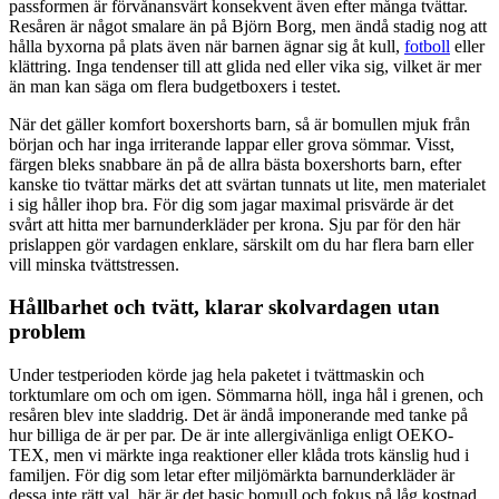
passformen är förvånansvärt konsekvent även efter många tvättar.
Resåren är något smalare än på Björn Borg, men ändå stadig nog att
hålla byxorna på plats även när barnen ägnar sig åt kull,
fotboll
eller
klättring. Inga tendenser till att glida ned eller vika sig, vilket är mer
än man kan säga om flera budgetboxers i testet.
När det gäller komfort boxershorts barn, så är bomullen mjuk från
början och har inga irriterande lappar eller grova sömmar. Visst,
färgen bleks snabbare än på de allra bästa boxershorts barn, efter
kanske tio tvättar märks det att svärtan tunnats ut lite, men materialet
i sig håller ihop bra. För dig som jagar maximal prisvärde är det
svårt att hitta mer barnunderkläder per krona. Sju par för den här
prislappen gör vardagen enklare, särskilt om du har flera barn eller
vill minska tvättstressen.
Hållbarhet och tvätt, klarar skolvardagen utan
problem
Under testperioden körde jag hela paketet i tvättmaskin och
torktumlare om och om igen. Sömmarna höll, inga hål i grenen, och
resåren blev inte sladdrig. Det är ändå imponerande med tanke på
hur billiga de är per par. De är inte allergivänliga enligt OEKO-
TEX, men vi märkte inga reaktioner eller klåda trots känslig hud i
familjen. För dig som letar efter miljömärkta barnunderkläder är
dessa inte rätt val, här är det basic bomull och fokus på låg kostnad.