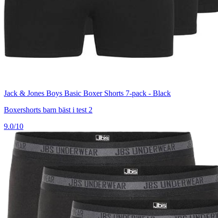
Jack & Jones Boys Basic Boxer Shorts 7-pack - Black
Boxershorts barn bäst i test 2
9.0/10