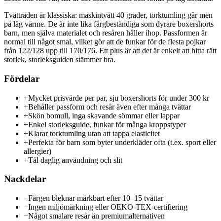
Tvättråden är klassiska: maskintvätt 40 grader, torktumling går men
på låg värme. De är inte lika färgbeständiga som dyrare boxershorts
barn, men själva materialet och resåren håller ihop. Passformen är
normal till något smal, vilket gör att de funkar för de flesta pojkar
från 122/128 upp till 170/176. Ett plus är att det är enkelt att hitta rätt
storlek, storleksguiden stämmer bra.
Fördelar
+
Mycket prisvärde per par, sju boxershorts för under 300 kr
+
Behåller passform och resår även efter många tvättar
+
Skön bomull, inga skavande sömmar eller lappar
+
Enkel storleksguide, funkar för många kroppstyper
+
Klarar torktumling utan att tappa elasticitet
+
Perfekta för barn som byter underkläder ofta (t.ex. sport eller
allergier)
+
Tål daglig användning och slit
Nackdelar
−
Färgen bleknar märkbart efter 10–15 tvättar
−
Ingen miljömärkning eller OEKO-TEX-certifiering
−
Något smalare resår än premiumalternativen