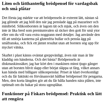
Liten och lätthanterlig brödpensel för vardagsbak
och små plåtar
Det första jag märkte var att brödpenseln är extremt lätt, nästan så
jag glömde att jag höll den när jag penslade ägg på mazariner och
minibröd. Silikonborsten är lagom tät och mjuk, och även om den
inte är lika bred som premiumvalen så räcker den gott för små ytor
eller om du vill vara extra noggrann med detaljer. Jag använde den
till att smörja kanterna på glutenfria bullar och pensla ägg på
småfranska, och fick ett jämnt resultat utan att borsten sög upp för
mycket vätska.
Skaftet i plast känns oväntat greppvänligt, även när man är lite
kladdig om händerna. Och det bästa? Brödpenseln är
diskmaskinssäker, jag har kört den i maskinen minst tjugo gånger
utan att borsten blivit slapp eller börjat släppa ut färg, vilket annars
kan hända med billigare silikonpenslar. Priset är klart överkomligt
och du får faktiskt en förvånansvärt hållbar brödpensel för pengarna.
Men, den korta längden gör att du får hålla handen nära plåten, inte
optimalt om du bakar på stora ugnsplåtar.
Funktioner på Fiskars brödpensel: Praktisk och lätt
att rengöra