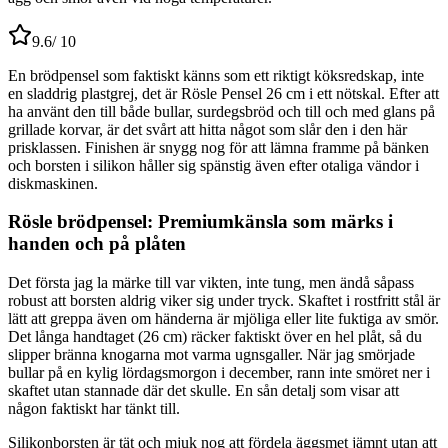
9.6
/ 10
En brödpensel som faktiskt känns som ett riktigt köksredskap, inte
en sladdrig plastgrej, det är Rösle Pensel 26 cm i ett nötskal. Efter att
ha använt den till både bullar, surdegsbröd och till och med glans på
grillade korvar, är det svårt att hitta något som slår den i den här
prisklassen. Finishen är snygg nog för att lämna framme på bänken
och borsten i silikon håller sig spänstig även efter otaliga vändor i
diskmaskinen.
Rösle brödpensel: Premiumkänsla som märks i
handen och på plåten
Det första jag la märke till var vikten, inte tung, men ändå såpass
robust att borsten aldrig viker sig under tryck. Skaftet i rostfritt stål är
lätt att greppa även om händerna är mjöliga eller lite fuktiga av smör.
Det långa handtaget (26 cm) räcker faktiskt över en hel plåt, så du
slipper bränna knogarna mot varma ugnsgaller. När jag smörjade
bullar på en kylig lördagsmorgon i december, rann inte smöret ner i
skaftet utan stannade där det skulle. En sån detalj som visar att
någon faktiskt har tänkt till.
Silikonborsten är tät och mjuk nog att fördela äggsmet jämnt utan att