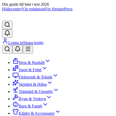
Din guide till bäst i test 2026
Hjälpcenter
|
Vår redaktion
|
För företag
|
Press
Logga in
Skapa konto
Hem & Hushåll
Sport & Fritid
Elektronik & Teknik
Skönhet & Hälsa
Trädgård & Utemiljö
Bygg & Verktyg
Barn & Familj
Kläder & Accessoarer