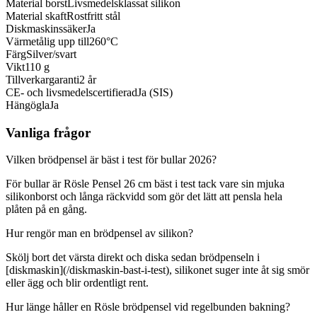
Material borst
Livsmedelsklassat silikon
Material skaft
Rostfritt stål
Diskmaskinssäker
Ja
Värmetålig upp till
260°C
Färg
Silver/svart
Vikt
110 g
Tillverkargaranti
2 år
CE- och livsmedelscertifierad
Ja (SIS)
Hängögla
Ja
Vanliga frågor
Vilken brödpensel är bäst i test för bullar 2026?
För bullar är Rösle Pensel 26 cm bäst i test tack vare sin mjuka
silikonborst och långa räckvidd som gör det lätt att pensla hela
plåten på en gång.
Hur rengör man en brödpensel av silikon?
Skölj bort det värsta direkt och diska sedan brödpenseln i
[diskmaskin](/diskmaskin-bast-i-test), silikonet suger inte åt sig smör
eller ägg och blir ordentligt rent.
Hur länge håller en Rösle brödpensel vid regelbunden bakning?