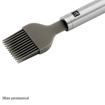
3
Bäst premiumval