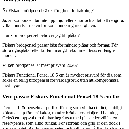
Är Fiskars brödpensel säker för glutenfri bakning?
Ja, silikonborsten tar inte upp mjöl eller smör och är lätt att rengöra,
vilket minskar risken för kontaminering med gluten.
Hur stor brödpensel behöver jag till plåtar?
Fiskars brödpensel passar bäst för mindre plåtar och formar. För
stora ugnsplåtar eller bullar i mängd rekommenderas en längre
modell.
Vilken brödpensel är mest prisvärd 2026?
Fiskars Functional Pensel 18.5 cm är mycket prisvärd för dig som
söker en billig brödpensel för vardagsbruk utan att kompromissa
med hygien.
Vem passar Fiskars Functional Pensel 18.5 cm för
Den här brödpenseln är perfekt för dig som vill ha ett litet, smidigt
köksredskap för småkakor, mindre bröd eller detaljerad bakning.
Också ett toppval om du har begränsat med plats eller vill ha en
reservpensel som alltid funkar. För storbak och grill är den dock i
kortaste laget. Är du prismedveten och vill ha en hållbar brödpensel