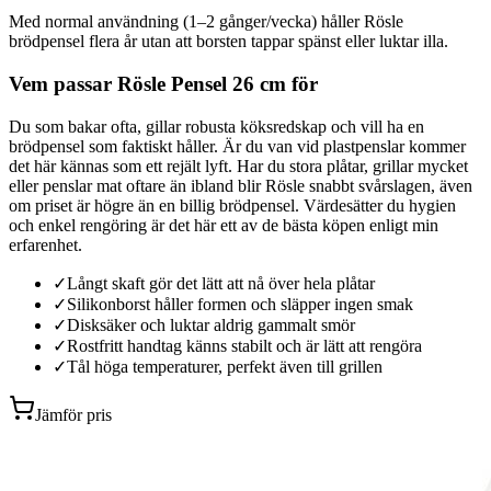
Med normal användning (1–2 gånger/vecka) håller Rösle
brödpensel flera år utan att borsten tappar spänst eller luktar illa.
Vem passar Rösle Pensel 26 cm för
Du som bakar ofta, gillar robusta köksredskap och vill ha en
brödpensel som faktiskt håller. Är du van vid plastpenslar kommer
det här kännas som ett rejält lyft. Har du stora plåtar, grillar mycket
eller penslar mat oftare än ibland blir Rösle snabbt svårslagen, även
om priset är högre än en billig brödpensel. Värdesätter du hygien
och enkel rengöring är det här ett av de bästa köpen enligt min
erfarenhet.
✓
Långt skaft gör det lätt att nå över hela plåtar
✓
Silikonborst håller formen och släpper ingen smak
✓
Disksäker och luktar aldrig gammalt smör
✓
Rostfritt handtag känns stabilt och är lätt att rengöra
✓
Tål höga temperaturer, perfekt även till grillen
Jämför pris