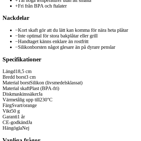
+
Tål höga temperaturer utan att smälta
+
Fri från BPA och ftalater
Nackdelar
−
Kort skaft gör att du lätt kan komma för nära heta plåtar
−
Inte optimal för stora bakplåtar eller grill
−
Handtaget känns enklare än rostfritt
−
Silikonborsten något glesare än på dyrare penslar
Specifikationer
Längd
18,5 cm
Bredd borst
3 cm
Material borst
Silikon (livsmedelsklassat)
Material skaft
Plast (BPA-fri)
Diskmaskinssäker
Ja
Värmetålig upp till
230°C
Färg
Svart/orange
Vikt
50 g
Garanti
1 år
CE-godkänd
Ja
Hängögla
Nej
Vanliga frågor