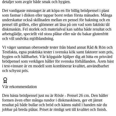
detaljer som avgör både smak och hygien.
Det vanligaste misstaget är att köpa en för billig brödpensel i plast
som fastnar i disken eller tappar borst redan första månaden. Många
underskattar också skillnaden mellan en pensel för bakning och en
pensel till grillen, eller glömmer att läsa på om vad som faktiskt tål
diskmaskin. Fel storlek och materialval kan sabba både resultat och
arbetsglädje, speciellt vid stora plåtar eller när du bakar glutenfritt
och vill undvika mjölblandning.
Vi väger samman oberoende tester från bland annat Råd & Rön och
Testfakta, egna praktiska tester i svenska kök samt faktorer som pris,
hygien och hållbarhet. Vår köpguide hjälper dig att hitta en prisvärd
brödpensel som verkligen håller för svenska förhållanden. Årets bäst
i test-vinnare är en modell som kombinerar kvalitet, användbarhet
och schysst pris.
Vår rekommendation
Den bästa brödpensel just nu är Rösle - Pensel 26 cm. Den håller
formen även efter många rundor i diskmaskinen, ger ett jämnt
resultat på både bullar och bröd och känns stabil i handen när du
jobbar på breda plåtar. Priset är rimligt sett till kvalitet och finish.