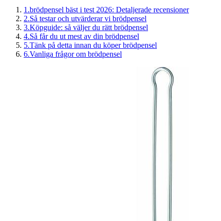
1
.
brödpensel bäst i test 2026: Detaljerade recensioner
2
.
Så testar och utvärderar vi brödpensel
3
.
Köpguide: så väljer du rätt brödpensel
4
.
Så får du ut mest av din brödpensel
5
.
Tänk på detta innan du köper brödpensel
6
.
Vanliga frågor om brödpensel