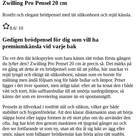
Zwilling Pro Pensel 20 cm
Rostfri och elegant brödpensel med tät silikonborst och rejäl känsla.
8.6
/ 10
Gedigen brödpensel för dig som vill ha
premiumkänsla vid varje bak
Du vet den där köksprylen som bara känns rätt redan första gången
du lyfter den? Zwilling Pro Pensel 20 cm är precis så. Det märks på
en gång att detta är en brödpensel som tål att jobba, här snackar vi
rejäl tyngd och riktigt tät silikonborst, nästan som en borste för
målning men ändå följsam nog för både bullar och limpor. Priset
ligger i det övre spannet, men ärligt talat: efter att ha testat den i både
vått och torrt, från saffransbullar till att smörja surdegslimpor, så
känns det som en investering snarare än en spontanutgift.
Penseln är tillverkad i rostfritt stål och silikon, vilket ger både
stabilitet och hygienfördelar. Att den klarar diskmaskin utan att börja
släppa borst eller tappa formen är ett stort plus om du använder den
ofta. Jag har kört den genom maskinen ett tjugotal gånger nu och
den ser fortfarande ut som ny, utan att dra åt sig lukt av ägg eller
smör, något som billigare brödpenslar kan börja göra rätt snabbt.