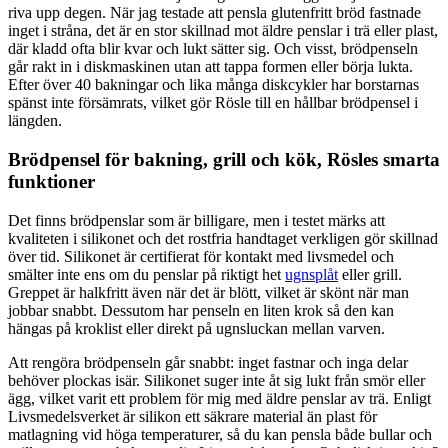
riva upp degen. När jag testade att pensla glutenfritt bröd fastnade
inget i stråna, det är en stor skillnad mot äldre penslar i trä eller plast,
där kladd ofta blir kvar och lukt sätter sig. Och visst, brödpenseln
går rakt in i diskmaskinen utan att tappa formen eller börja lukta.
Efter över 40 bakningar och lika många diskcykler har borstarnas
spänst inte försämrats, vilket gör Rösle till en hållbar brödpensel i
längden.
Brödpensel för bakning, grill och kök, Rösles smarta
funktioner
Det finns brödpenslar som är billigare, men i testet märks att
kvaliteten i silikonet och det rostfria handtaget verkligen gör skillnad
över tid. Silikonet är certifierat för kontakt med livsmedel och
smälter inte ens om du penslar på riktigt het
ugnsplåt
eller grill.
Greppet är halkfritt även när det är blött, vilket är skönt när man
jobbar snabbt. Dessutom har penseln en liten krok så den kan
hängas på kroklist eller direkt på ugnsluckan mellan varven.
Att rengöra brödpenseln går snabbt: inget fastnar och inga delar
behöver plockas isär. Silikonet suger inte åt sig lukt från smör eller
ägg, vilket varit ett problem för mig med äldre penslar av trä. Enligt
Livsmedelsverket är silikon ett säkrare material än plast för
matlagning vid höga temperaturer, så du kan pensla både bullar och