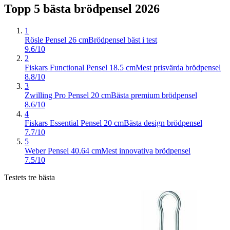
Topp 5 bästa
brödpensel
2026
1
Rösle Pensel 26 cm
Brödpensel bäst i test
9.6/10
2
Fiskars Functional Pensel 18.5 cm
Mest prisvärda brödpensel
8.8/10
3
Zwilling Pro Pensel 20 cm
Bästa premium brödpensel
8.6/10
4
Fiskars Essential Pensel 20 cm
Bästa design brödpensel
7.7/10
5
Weber Pensel 40.64 cm
Mest innovativa brödpensel
7.5/10
Testets tre bästa