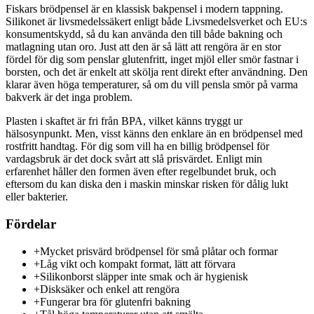
Fiskars brödpensel är en klassisk bakpensel i modern tappning.
Silikonet är livsmedelssäkert enligt både Livsmedelsverket och EU:s
konsumentskydd, så du kan använda den till både bakning och
matlagning utan oro. Just att den är så lätt att rengöra är en stor
fördel för dig som penslar glutenfritt, inget mjöl eller smör fastnar i
borsten, och det är enkelt att skölja rent direkt efter användning. Den
klarar även höga temperaturer, så om du vill pensla smör på varma
bakverk är det inga problem.
Plasten i skaftet är fri från BPA, vilket känns tryggt ur
hälsosynpunkt. Men, visst känns den enklare än en brödpensel med
rostfritt handtag. För dig som vill ha en billig brödpensel för
vardagsbruk är det dock svårt att slå prisvärdet. Enligt min
erfarenhet håller den formen även efter regelbundet bruk, och
eftersom du kan diska den i maskin minskar risken för dålig lukt
eller bakterier.
Fördelar
+
Mycket prisvärd brödpensel för små plåtar och formar
+
Låg vikt och kompakt format, lätt att förvara
+
Silikonborst släpper inte smak och är hygienisk
+
Disksäker och enkel att rengöra
+
Fungerar bra för glutenfri bakning