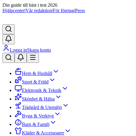
Din guide till bäst i test 2026
Hjälpcenter
|
Vår redaktion
|
För företag
|
Press
Logga in
Skapa konto
Hem & Hushåll
Sport & Fritid
Elektronik & Teknik
Skönhet & Hälsa
Trädgård & Utemiljö
Bygg & Verktyg
Barn & Familj
Kläder & Accessoarer