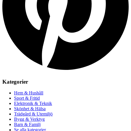
Kategorier
Hem & Hushåll
Sport & Fritid
Elektronik & Teknik
Skönhet & Hälsa
Trädgård & Utemiljö
Bygg & Verktyg
Barn & Familj
Se alla kategorier