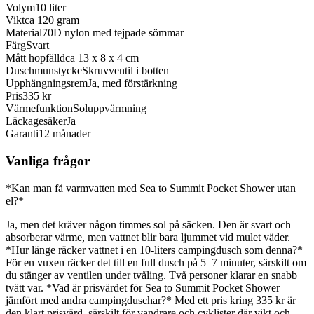
Volym
10 liter
Vikt
ca 120 gram
Material
70D nylon med tejpade sömmar
Färg
Svart
Mått hopfälld
ca 13 x 8 x 4 cm
Duschmunstycke
Skruvventil i botten
Upphängningsrem
Ja, med förstärkning
Pris
335 kr
Värmefunktion
Soluppvärmning
Läckagesäker
Ja
Garanti
12 månader
Vanliga frågor
*Kan man få varmvatten med Sea to Summit Pocket Shower utan
el?*
Ja, men det kräver någon timmes sol på säcken. Den är svart och
absorberar värme, men vattnet blir bara ljummet vid mulet väder.
*Hur länge räcker vattnet i en 10-liters campingdusch som denna?*
För en vuxen räcker det till en full dusch på 5–7 minuter, särskilt om
du stänger av ventilen under tvåling. Två personer klarar en snabb
tvätt var. *Vad är prisvärdet för Sea to Summit Pocket Shower
jämfört med andra campingduschar?* Med ett pris kring 335 kr är
den klart prisvärd, särskilt för vandrare och cyklister där vikt och