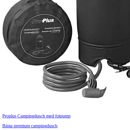
Proplus Campingdusch med fotpump
Bästa premium campingdusch