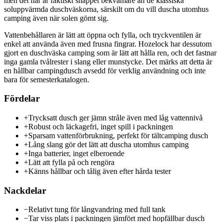
men det här är faktiskt snäppet bekvämare än de klassiska
soluppvärmda duschväskorna, särskilt om du vill duscha utomhus
camping även när solen gömt sig.
Vattenbehållaren är lätt att öppna och fylla, och tryckventilen är
enkel att använda även med frusna fingrar. Hozelock har dessutom
gjort en duschväska camping som är lätt att hålla ren, och det fastnar
inga gamla tvålrester i slang eller munstycke. Det märks att detta är
en hållbar campingdusch avsedd för verklig användning och inte
bara för semesterkatalogen.
Fördelar
+
Trycksatt dusch ger jämn stråle även med låg vattennivå
+
Robust och läckagefri, inget spill i packningen
+
Sparsam vattenförbrukning, perfekt för tältcamping dusch
+
Lång slang gör det lätt att duscha utomhus camping
+
Inga batterier, inget elberoende
+
Lätt att fylla på och rengöra
+
Känns hållbar och tålig även efter hårda tester
Nackdelar
−
Relativt tung för långvandring med full tank
−
Tar viss plats i packningen jämfört med hopfällbar dusch