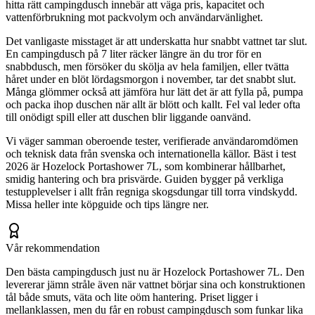
hitta rätt campingdusch innebär att väga pris, kapacitet och
vattenförbrukning mot packvolym och användarvänlighet.
Det vanligaste misstaget är att underskatta hur snabbt vattnet tar slut.
En campingdusch på 7 liter räcker längre än du tror för en
snabbdusch, men försöker du skölja av hela familjen, eller tvätta
håret under en blöt lördagsmorgon i november, tar det snabbt slut.
Många glömmer också att jämföra hur lätt det är att fylla på, pumpa
och packa ihop duschen när allt är blött och kallt. Fel val leder ofta
till onödigt spill eller att duschen blir liggande oanvänd.
Vi väger samman oberoende tester, verifierade användaromdömen
och teknisk data från svenska och internationella källor. Bäst i test
2026 är Hozelock Portashower 7L, som kombinerar hållbarhet,
smidig hantering och bra prisvärde. Guiden bygger på verkliga
testupplevelser i allt från regniga skogsdungar till torra vindskydd.
Missa heller inte köpguide och tips längre ner.
Vår rekommendation
Den bästa campingdusch just nu är Hozelock Portashower 7L. Den
levererar jämn stråle även när vattnet börjar sina och konstruktionen
tål både smuts, väta och lite oöm hantering. Priset ligger i
mellanklassen, men du får en robust campingdusch som funkar lika