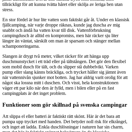
tillräckligt för att kunna tvätta håret eller skölja av leriga ben utan
stress.
En stor fördel är hur lite vatten som faktiskt går åt. Under en klassisk
fjällcamping, när varje droppe räknas, kunde jag duscha av mig
snabbt och ändå ha vatten kvar till disk. Vattenförbrukning
campingdusch är alltid en kompromiss, men här räcker sju liter
längre än väntat, särskilt om man är sparsam och stänger mellan
schamponeringarna.
Slangen är drygt två meter, vilket räcker för att hänga upp
duschmunstycket i ett träd eller på tältstången. Det gör den flexibel
som mobil dusch för tält, och du slipper stå dubbelvikt. Varken
pump eller slang känns bräckliga, och trycket håller sig jämnt även
när vattennivån sjunker mot botten. Jag har aldrig varit orolig för att
något ska lossna mitt i duschen. Och visst, hela konstruktionen
väger ett par kilo när den är fylld, men i bilen eller på en fast
campingplats är det inget problem.
Funktioner som gör skillnad på svenska campingar
Att slippa el eller batteri är faktiskt rätt skönt. Här är det bara att
pumpa upp trycket med handen. Det betyder noll risk för elkrångel,
och inget att ladda. Enkla duschlösningar i naturen har sin charm,