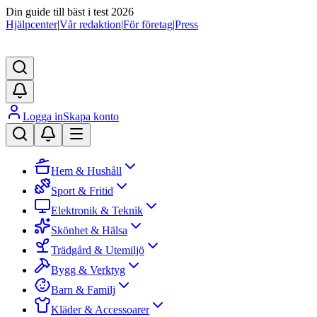
Din guide till bäst i test 2026
Hjälpcenter
|
Vår redaktion
|
För företag
|
Press
Logga in
Skapa konto
Hem & Hushåll
Sport & Fritid
Elektronik & Teknik
Skönhet & Hälsa
Trädgård & Utemiljö
Bygg & Verktyg
Barn & Familj
Kläder & Accessoarer