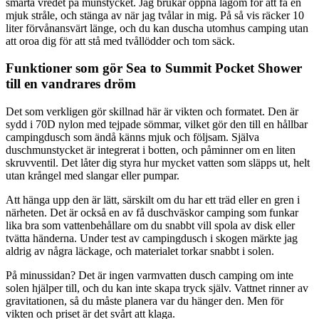
smarta vredet på munstycket. Jag brukar öppna lagom för att få en
mjuk stråle, och stänga av när jag tvålar in mig. På så vis räcker 10
liter förvånansvärt länge, och du kan duscha utomhus camping utan
att oroa dig för att stå med tvållödder och tom säck.
Funktioner som gör Sea to Summit Pocket Shower
till en vandrares dröm
Det som verkligen gör skillnad här är vikten och formatet. Den är
sydd i 70D nylon med tejpade sömmar, vilket gör den till en hållbar
campingdusch som ändå känns mjuk och följsam. Själva
duschmunstycket är integrerat i botten, och påminner om en liten
skruvventil. Det låter dig styra hur mycket vatten som släpps ut, helt
utan krångel med slangar eller pumpar.
Att hänga upp den är lätt, särskilt om du har ett träd eller en gren i
närheten. Det är också en av få duschväskor camping som funkar
lika bra som vattenbehållare om du snabbt vill spola av disk eller
tvätta händerna. Under test av campingdusch i skogen märkte jag
aldrig av några läckage, och materialet torkar snabbt i solen.
På minussidan? Det är ingen varmvatten dusch camping om inte
solen hjälper till, och du kan inte skapa tryck själv. Vattnet rinner av
gravitationen, så du måste planera var du hänger den. Men för
vikten och priset är det svårt att klaga.