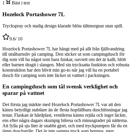
1
Bäst i test
Hozelock Portashower 7L
Tryckspray och stadig design klarade blöta tältmorgnar utan spill.
9.6
/ 10
Hozelock Portashower 7L har hängt med på allt från fjällvandring
till småbarnsliv på camping. Den sticker ut som campingdusch för
dig som vill ha något som bara funkar, oavsett om det är kallt, blött
eller barnen dragit i slangen. Med sin trycksatta funktion och robusta
konstruktion har den blivit min go-to när jag vill ha en portabel
dusch för camping som inte läcker ut vattnet i packningen.
En campingdusch som tål svensk verklighet och
sparar på vattnet
Det första jag märkte med Hozelock Portashower 7L var att den
känns betydligt stabilare än de flesta hopfällbara duschlösningar jag
testat. Flaskan är hårdplast, ventilerna känns rejäla och inget läckte,
ens efter några dagars skumpig bilresa och minusgrader på nätterna.
Att fylla på sju liter är snabbt gjort, och med tryckpumpen får du en
jämn duschstråle. Det är inte samma tryck som hemma, men