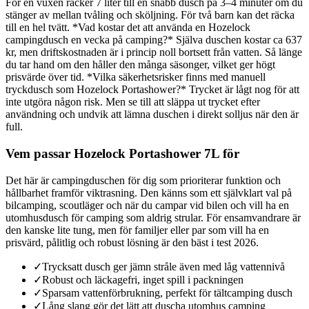
För en vuxen räcker 7 liter till en snabb dusch på 3–4 minuter om du
stänger av mellan tvåling och sköljning. För två barn kan det räcka
till en hel tvätt. *Vad kostar det att använda en Hozelock
campingdusch en vecka på camping?* Själva duschen kostar ca 637
kr, men driftskostnaden är i princip noll bortsett från vatten. Så länge
du tar hand om den håller den många säsonger, vilket ger högt
prisvärde över tid. *Vilka säkerhetsrisker finns med manuell
tryckdusch som Hozelock Portashower?* Trycket är lågt nog för att
inte utgöra någon risk. Men se till att släppa ut trycket efter
användning och undvik att lämna duschen i direkt solljus när den är
full.
Vem passar Hozelock Portashower 7L för
Det här är campingduschen för dig som prioriterar funktion och
hållbarhet framför viktrasning. Den känns som ett självklart val på
bilcamping, scoutläger och när du campar vid bilen och vill ha en
utomhusdusch för camping som aldrig strular. För ensamvandrare är
den kanske lite tung, men för familjer eller par som vill ha en
prisvärd, pålitlig och robust lösning är den bäst i test 2026.
✓
Trycksatt dusch ger jämn stråle även med låg vattennivå
✓
Robust och läckagefri, inget spill i packningen
✓
Sparsam vattenförbrukning, perfekt för tältcamping dusch
✓
Lång slang gör det lätt att duscha utomhus camping