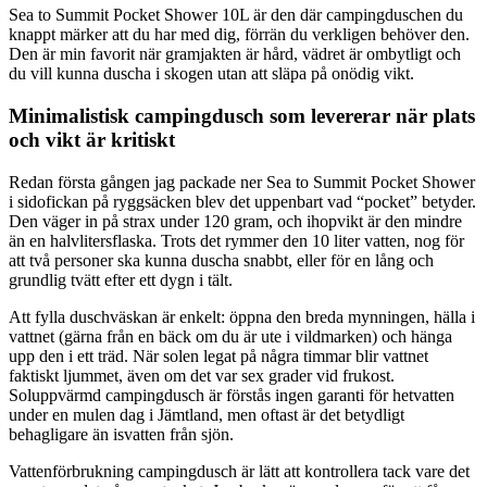
Sea to Summit Pocket Shower 10L är den där campingduschen du
knappt märker att du har med dig, förrän du verkligen behöver den.
Den är min favorit när gramjakten är hård, vädret är ombytligt och
du vill kunna duscha i skogen utan att släpa på onödig vikt.
Minimalistisk campingdusch som levererar när plats
och vikt är kritiskt
Redan första gången jag packade ner Sea to Summit Pocket Shower
i sidofickan på ryggsäcken blev det uppenbart vad “pocket” betyder.
Den väger in på strax under 120 gram, och ihopvikt är den mindre
än en halvlitersflaska. Trots det rymmer den 10 liter vatten, nog för
att två personer ska kunna duscha snabbt, eller för en lång och
grundlig tvätt efter ett dygn i tält.
Att fylla duschväskan är enkelt: öppna den breda mynningen, hälla i
vattnet (gärna från en bäck om du är ute i vildmarken) och hänga
upp den i ett träd. När solen legat på några timmar blir vattnet
faktiskt ljummet, även om det var sex grader vid frukost.
Soluppvärmd campingdusch är förstås ingen garanti för hetvatten
under en mulen dag i Jämtland, men oftast är det betydligt
behagligare än isvatten från sjön.
Vattenförbrukning campingdusch är lätt att kontrollera tack vare det