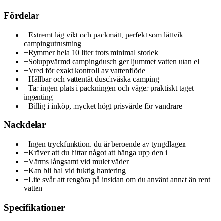
Fördelar
+
Extremt låg vikt och packmått, perfekt som lättvikt
campingutrustning
+
Rymmer hela 10 liter trots minimal storlek
+
Soluppvärmd campingdusch ger ljummet vatten utan el
+
Vred för exakt kontroll av vattenflöde
+
Hållbar och vattentät duschväska camping
+
Tar ingen plats i packningen och väger praktiskt taget
ingenting
+
Billig i inköp, mycket högt prisvärde för vandrare
Nackdelar
−
Ingen tryckfunktion, du är beroende av tyngdlagen
−
Kräver att du hittar något att hänga upp den i
−
Värms långsamt vid mulet väder
−
Kan bli hal vid fuktig hantering
−
Lite svår att rengöra på insidan om du använt annat än rent
vatten
Specifikationer