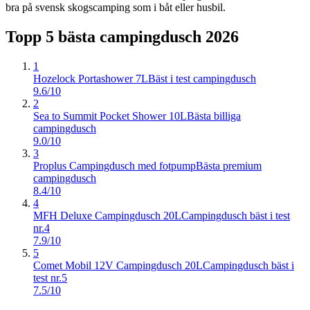
bra på svensk skogscamping som i båt eller husbil.
Topp 5 bästa
campingdusch
2026
1
Hozelock Portashower 7L
Bäst i test campingdusch
9.6/10
2
Sea to Summit Pocket Shower 10L
Bästa billiga
campingdusch
9.0/10
3
Proplus Campingdusch med fotpump
Bästa premium
campingdusch
8.4/10
4
MFH Deluxe Campingdusch 20L
Campingdusch bäst i test
nr.4
7.9/10
5
Comet Mobil 12V Campingdusch 20L
Campingdusch bäst i
test nr.5
7.5/10