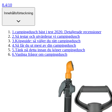
8.4/10
Innehållsförteckning
1
.
campingdusch bäst i test 2026: Detaljerade recensioner
2
.
Så testar och utvärderar vi campingdusch
3
.
Köpguide: så väljer du rätt campingdusch
4
.
Så får du ut mest av din campingdusch
5
.
Tänk på detta innan du köper campingdusch
6
.
Vanliga frågor om campingdusch