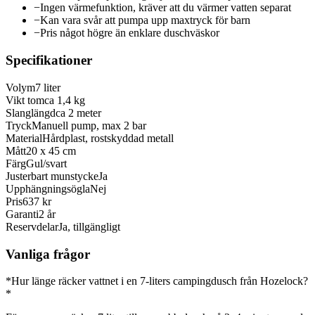
−
Ingen värmefunktion, kräver att du värmer vatten separat
−
Kan vara svår att pumpa upp maxtryck för barn
−
Pris något högre än enklare duschväskor
Specifikationer
Volym
7 liter
Vikt tom
ca 1,4 kg
Slanglängd
ca 2 meter
Tryck
Manuell pump, max 2 bar
Material
Hårdplast, rostskyddad metall
Mått
20 x 45 cm
Färg
Gul/svart
Justerbart munstycke
Ja
Upphängningsögla
Nej
Pris
637 kr
Garanti
2 år
Reservdelar
Ja, tillgängligt
Vanliga frågor
*Hur länge räcker vattnet i en 7-liters campingdusch från Hozelock?
*