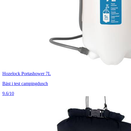
Hozelock Portashower 7L
Bäst i test campingdusch
9.6/10