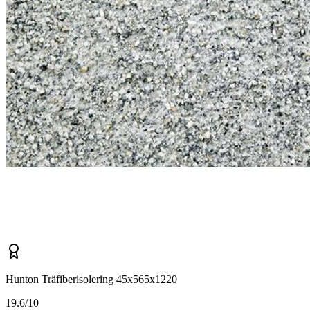
Hunton Träfiberisolering 45x565x1220
1
9.6/10