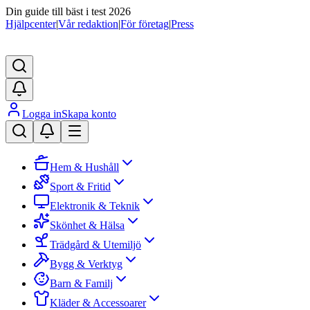
Din guide till bäst i test 2026
Hjälpcenter
|
Vår redaktion
|
För företag
|
Press
Logga in
Skapa konto
Hem & Hushåll
Sport & Fritid
Elektronik & Teknik
Skönhet & Hälsa
Trädgård & Utemiljö
Bygg & Verktyg
Barn & Familj
Kläder & Accessoarer