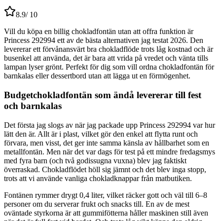
8.9
/ 10
Vill du köpa en billig chokladfontän utan att offra funktion är
Princess 292994 ett av de bästa alternativen jag testat 2026. Den
levererar ett förvånansvärt bra chokladflöde trots låg kostnad och är
busenkel att använda, det är bara att vrida på vredet och vänta tills
lampan lyser grönt. Perfekt för dig som vill ordna chokladfontän för
barnkalas eller dessertbord utan att lägga ut en förmögenhet.
Budgetchokladfontän som ändå levererar till fest
och barnkalas
Det första jag slogs av när jag packade upp Princess 292994 var hur
lätt den är. Allt är i plast, vilket gör den enkel att flytta runt och
förvara, men visst, det ger inte samma känsla av hållbarhet som en
metallfontän. Men när det var dags för test på ett mindre fredagsmys
med fyra barn (och två godissugna vuxna) blev jag faktiskt
överraskad. Chokladflödet höll sig jämnt och det blev inga stopp,
trots att vi använde vanliga chokladknappar från matbutiken.
Fontänen rymmer drygt 0,4 liter, vilket räcker gott och väl till 6–8
personer om du serverar frukt och snacks till. En av de mest
oväntade styrkorna är att gummifötterna håller maskinen still även