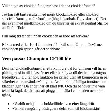
Vilken typ av choklad fungerar bäst i denna chokladfontän?
Jag har fått bäst resultat med mörk blockchoklad eller choklad
speciellt framtagen för fontäner (hög kakaohalt, låg viskositet). Det
går även med mjölkchoklad om du tillsätter en skvätt neutral olja för
att få rätt flöde.
Hur lång tid tar det innan chokladen är redo att servera?
Räkna med cirka 10–12 minuter från kall start. Om du förvärmer
chokladen på spisen går det snabbare.
Vem passar Champion CF100 för
Den här chokladfontänen är ett riktigt bra val för dig som vill ha en
pålitlig maskin till kalas, fester eller bara lyxa till det hemma någon
fredagkväll. Du får hög funktion för priset, utan att kompromissa på
säkerhet eller användarvänlighet. Är du trött på billiga fontäner som
kladdar igen? Då är det här ett klart lyft. Och du behöver inte vara
tekniskt lagd, det är bara att plugga in, hälla i chokladen och köra
igång.
✓
Stabilt och jämnt chokladflöde även efter lång drift
✓
Enkel rengöring, löstagbara delar som tål [diskmaskin]