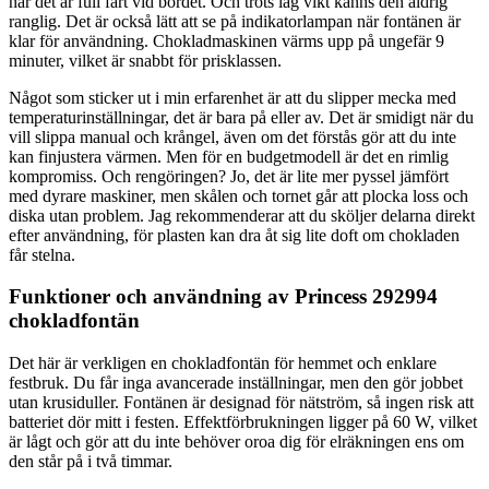
när det är full fart vid bordet. Och trots låg vikt känns den aldrig
ranglig. Det är också lätt att se på indikatorlampan när fontänen är
klar för användning. Chokladmaskinen värms upp på ungefär 9
minuter, vilket är snabbt för prisklassen.
Något som sticker ut i min erfarenhet är att du slipper mecka med
temperaturinställningar, det är bara på eller av. Det är smidigt när du
vill slippa manual och krångel, även om det förstås gör att du inte
kan finjustera värmen. Men för en budgetmodell är det en rimlig
kompromiss. Och rengöringen? Jo, det är lite mer pyssel jämfört
med dyrare maskiner, men skålen och tornet går att plocka loss och
diska utan problem. Jag rekommenderar att du sköljer delarna direkt
efter användning, för plasten kan dra åt sig lite doft om chokladen
får stelna.
Funktioner och användning av Princess 292994
chokladfontän
Det här är verkligen en chokladfontän för hemmet och enklare
festbruk. Du får inga avancerade inställningar, men den gör jobbet
utan krusiduller. Fontänen är designad för nätström, så ingen risk att
batteriet dör mitt i festen. Effektförbrukningen ligger på 60 W, vilket
är lågt och gör att du inte behöver oroa dig för elräkningen ens om
den står på i två timmar.