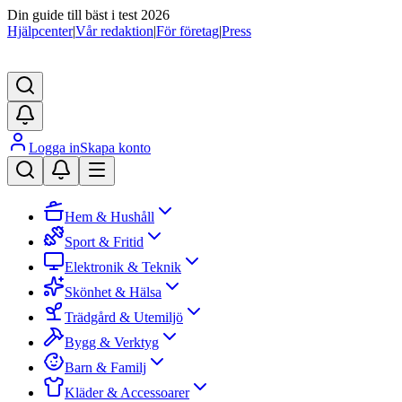
Din guide till bäst i test 2026
Hjälpcenter
|
Vår redaktion
|
För företag
|
Press
Logga in
Skapa konto
Hem & Hushåll
Sport & Fritid
Elektronik & Teknik
Skönhet & Hälsa
Trädgård & Utemiljö
Bygg & Verktyg
Barn & Familj
Kläder & Accessoarer