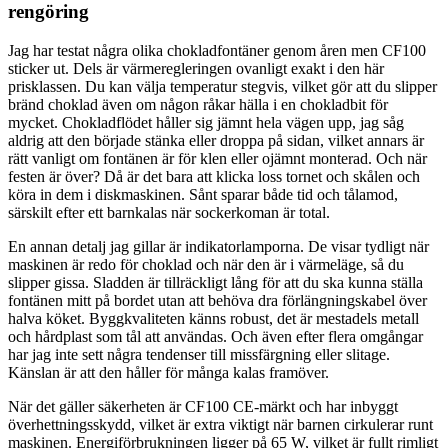
rengöring
Jag har testat några olika chokladfontäner genom åren men CF100
sticker ut. Dels är värmeregleringen ovanligt exakt i den här
prisklassen. Du kan välja temperatur stegvis, vilket gör att du slipper
bränd choklad även om någon råkar hälla i en chokladbit för
mycket. Chokladflödet håller sig jämnt hela vägen upp, jag såg
aldrig att den började stänka eller droppa på sidan, vilket annars är
rätt vanligt om fontänen är för klen eller ojämnt monterad. Och när
festen är över? Då är det bara att klicka loss tornet och skålen och
köra in dem i diskmaskinen. Sånt sparar både tid och tålamod,
särskilt efter ett barnkalas när sockerkoman är total.
En annan detalj jag gillar är indikatorlamporna. De visar tydligt när
maskinen är redo för choklad och när den är i värmeläge, så du
slipper gissa. Sladden är tillräckligt lång för att du ska kunna ställa
fontänen mitt på bordet utan att behöva dra förlängningskabel över
halva köket. Byggkvaliteten känns robust, det är mestadels metall
och hårdplast som tål att användas. Och även efter flera omgångar
har jag inte sett några tendenser till missfärgning eller slitage.
Känslan är att den håller för många kalas framöver.
När det gäller säkerheten är CF100 CE-märkt och har inbyggt
överhettningsskydd, vilket är extra viktigt när barnen cirkulerar runt
maskinen. Energiförbrukningen ligger på 65 W, vilket är fullt rimligt