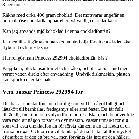
8 personer?
Räkna med cirka 400 gram choklad. Det motsvarar ungefär en
normal påse chokladknappar eller två vanliga chokladkakor.
Kan jag använda mjölkchoklad i denna chokladfontän?
Ja, men tillsätt gärna en matsked neutral olja för att chokladen ska
flyta fint och inte fastna.
Hur rengör man Princess 292994 chokladfontän bäst?
Koppla ur, plocka isär tornet och skålen, och diska för hand med
varmt vatten direkt efter användning. Undvik diskmaskin, plasten
kan spricka eller ta smak.
Vem passar Princess 292994 för
Det här är chokladfontänen för dig som vill ha något billigt och
lättskött till barnkalas, fredagsmys eller små fester. Du får fullt
tillräcklig funktion och volym för mindre sällskap, och behöver inte
vara rädd att någon förstör en dyr maskin. Passar utmärkt för dig
som vill testa chokladfontän för första gången utan att lägga ut en
massa pengar. Och om du vill bjuda på dessert utan alltför mycket
efterarbete är den ett bra val, men förvänta dig inte att den håller i