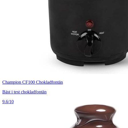
Champion CF100 Chokladfontän
Bäst i test chokladfontän
9.6/10