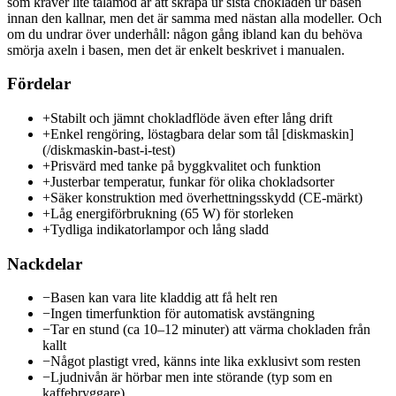
som kräver lite tålamod är att skrapa ur sista chokladen ur basen
innan den kallnar, men det är samma med nästan alla modeller. Och
om du undrar över underhåll: någon gång ibland kan du behöva
smörja axeln i basen, men det är enkelt beskrivet i manualen.
Fördelar
+
Stabilt och jämnt chokladflöde även efter lång drift
+
Enkel rengöring, löstagbara delar som tål [diskmaskin]
(/diskmaskin-bast-i-test)
+
Prisvärd med tanke på byggkvalitet och funktion
+
Justerbar temperatur, funkar för olika chokladsorter
+
Säker konstruktion med överhettningsskydd (CE-märkt)
+
Låg energiförbrukning (65 W) för storleken
+
Tydliga indikatorlampor och lång sladd
Nackdelar
−
Basen kan vara lite kladdig att få helt ren
−
Ingen timerfunktion för automatisk avstängning
−
Tar en stund (ca 10–12 minuter) att värma chokladen från
kallt
−
Något plastigt vred, känns inte lika exklusivt som resten
−
Ljudnivån är hörbar men inte störande (typ som en
kaffebryggare)