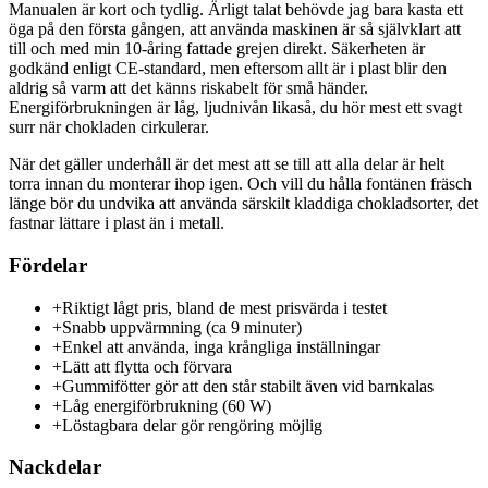
Manualen är kort och tydlig. Ärligt talat behövde jag bara kasta ett
öga på den första gången, att använda maskinen är så självklart att
till och med min 10-åring fattade grejen direkt. Säkerheten är
godkänd enligt CE-standard, men eftersom allt är i plast blir den
aldrig så varm att det känns riskabelt för små händer.
Energiförbrukningen är låg, ljudnivån likaså, du hör mest ett svagt
surr när chokladen cirkulerar.
När det gäller underhåll är det mest att se till att alla delar är helt
torra innan du monterar ihop igen. Och vill du hålla fontänen fräsch
länge bör du undvika att använda särskilt kladdiga chokladsorter, det
fastnar lättare i plast än i metall.
Fördelar
+
Riktigt lågt pris, bland de mest prisvärda i testet
+
Snabb uppvärmning (ca 9 minuter)
+
Enkel att använda, inga krångliga inställningar
+
Lätt att flytta och förvara
+
Gummifötter gör att den står stabilt även vid barnkalas
+
Låg energiförbrukning (60 W)
+
Löstagbara delar gör rengöring möjlig
Nackdelar