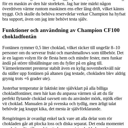
för en maskin av den här storleken. Jag har inte märkt någon
överdriven värme runtom maskinen ens efter lång drift, vilket känns
tryggt. Och skulle du behöva reservdelar verkar Champion ha hyfsat
bra support, även om jag inte behövt testa själv.
Funktioner och användning av Champion CF100
chokladfontän
Fontänen rymmer 0,5 liter choklad, vilket räcker till ungefär 8–10
personer om du serverar frukt och marshmallows som tillbehör. Det
är en lagom volym för de flesta hem och mindre fester, men funkar
ändå på större tillställningar om du fyller på en gång till.
Värmeelementet presterar stabilt även en kylig novemberkväll när
du ställer upp fontänen på altanen (jag testade, chokladen blev aldrig
grynig trots +6 grader ute).
Justerbar temperatur är faktiskt inte självklart på alla billiga
chokladfontäner, men här kan du anpassa värmen så att du får
perfekt flytande choklad oavsett om du använder mörk, mjölk eller
vit choklad. Manualen är på svenska och tydlig, men ärligt talat
behövde jag knappt kika, det mesta är självförklarande.
Rengöringen är ovanligt enkel tack vare att alla delar som rör
chokladen går att plocka loss och diska separat. Det enda momentet