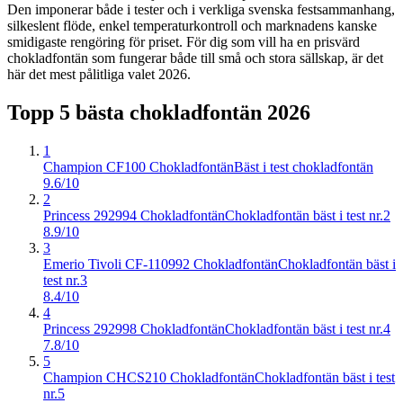
Den imponerar både i tester och i verkliga svenska festsammanhang,
silkeslent flöde, enkel temperaturkontroll och marknadens kanske
smidigaste rengöring för priset. För dig som vill ha en prisvärd
chokladfontän som fungerar både till små och stora sällskap, är det
här det mest pålitliga valet 2026.
Topp 5 bästa
chokladfontän
2026
1
Champion CF100 Chokladfontän
Bäst i test chokladfontän
9.6/10
2
Princess 292994 Chokladfontän
Chokladfontän bäst i test nr.2
8.9/10
3
Emerio Tivoli CF-110992 Chokladfontän
Chokladfontän bäst i
test nr.3
8.4/10
4
Princess 292998 Chokladfontän
Chokladfontän bäst i test nr.4
7.8/10
5
Champion CHCS210 Chokladfontän
Chokladfontän bäst i test
nr.5