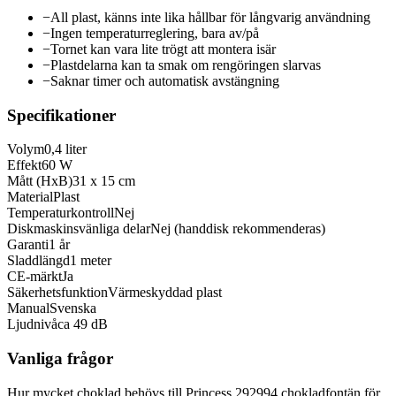
−
All plast, känns inte lika hållbar för långvarig användning
−
Ingen temperaturreglering, bara av/på
−
Tornet kan vara lite trögt att montera isär
−
Plastdelarna kan ta smak om rengöringen slarvas
−
Saknar timer och automatisk avstängning
Specifikationer
Volym
0,4 liter
Effekt
60 W
Mått (HxB)
31 x 15 cm
Material
Plast
Temperaturkontroll
Nej
Diskmaskinsvänliga delar
Nej (handdisk rekommenderas)
Garanti
1 år
Sladdlängd
1 meter
CE-märkt
Ja
Säkerhetsfunktion
Värmeskyddad plast
Manual
Svenska
Ljudnivå
ca 49 dB
Vanliga frågor
Hur mycket choklad behövs till Princess 292994 chokladfontän för