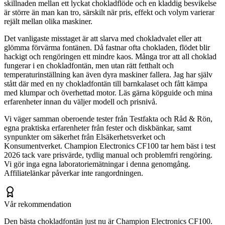
skillnaden mellan ett lyckat chokladflöde och en kladdig besvikelse
är större än man kan tro, särskilt när pris, effekt och volym varierar
rejält mellan olika maskiner.
Det vanligaste misstaget är att slarva med chokladvalet eller att
glömma förvärma fontänen. Då fastnar ofta chokladen, flödet blir
hackigt och rengöringen ett mindre kaos. Många tror att all choklad
fungerar i en chokladfontän, men utan rätt fetthalt och
temperaturinställning kan även dyra maskiner fallera. Jag har själv
stått där med en ny chokladfontän till barnkalaset och fått kämpa
med klumpar och överhettad motor. Läs gärna köpguide och mina
erfarenheter innan du väljer modell och prisnivå.
Vi väger samman oberoende tester från Testfakta och Råd & Rön,
egna praktiska erfarenheter från fester och diskbänkar, samt
synpunkter om säkerhet från Elsäkerhetsverket och
Konsumentverket. Champion Electronics CF100 tar hem bäst i test
2026 tack vare prisvärde, tydlig manual och problemfri rengöring.
Vi gör inga egna laboratoriemätningar i denna genomgång.
Affiliatelänkar påverkar inte rangordningen.
Vår rekommendation
Den bästa chokladfontän just nu är Champion Electronics CF100.