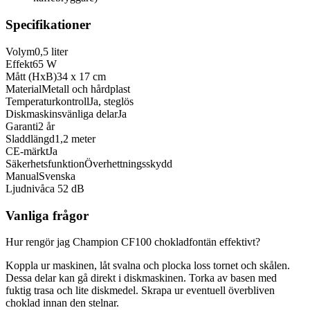
Specifikationer
Volym
0,5 liter
Effekt
65 W
Mått (HxB)
34 x 17 cm
Material
Metall och hårdplast
Temperaturkontroll
Ja, steglös
Diskmaskinsvänliga delar
Ja
Garanti
2 år
Sladdlängd
1,2 meter
CE-märkt
Ja
Säkerhetsfunktion
Överhettningsskydd
Manual
Svenska
Ljudnivå
ca 52 dB
Vanliga frågor
Hur rengör jag Champion CF100 chokladfontän effektivt?
Koppla ur maskinen, låt svalna och plocka loss tornet och skålen.
Dessa delar kan gå direkt i diskmaskinen. Torka av basen med
fuktig trasa och lite diskmedel. Skrapa ur eventuell överbliven
choklad innan den stelnar.