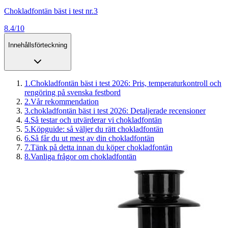
Chokladfontän bäst i test nr.3
8.4/10
Innehållsförteckning
1
.
Chokladfontän bäst i test 2026: Pris, temperaturkontroll och
rengöring på svenska festbord
2
.
Vår rekommendation
3
.
chokladfontän bäst i test 2026: Detaljerade recensioner
4
.
Så testar och utvärderar vi chokladfontän
5
.
Köpguide: så väljer du rätt chokladfontän
6
.
Så får du ut mest av din chokladfontän
7
.
Tänk på detta innan du köper chokladfontän
8
.
Vanliga frågor om chokladfontän