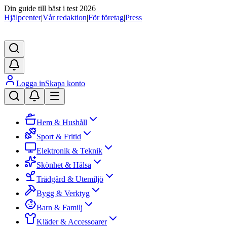
Din guide till bäst i test 2026
Hjälpcenter
|
Vår redaktion
|
För företag
|
Press
Logga in
Skapa konto
Hem & Hushåll
Sport & Fritid
Elektronik & Teknik
Skönhet & Hälsa
Trädgård & Utemiljö
Bygg & Verktyg
Barn & Familj
Kläder & Accessoarer