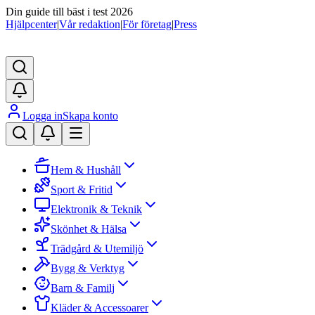
Din guide till bäst i test 2026
Hjälpcenter
|
Vår redaktion
|
För företag
|
Press
Logga in
Skapa konto
Hem & Hushåll
Sport & Fritid
Elektronik & Teknik
Skönhet & Hälsa
Trädgård & Utemiljö
Bygg & Verktyg
Barn & Familj
Kläder & Accessoarer