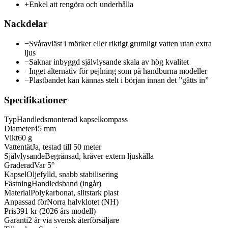
+
Enkel att rengöra och underhålla
Nackdelar
−
Svåravläst i mörker eller riktigt grumligt vatten utan extra
ljus
−
Saknar inbyggd självlysande skala av hög kvalitet
−
Inget alternativ för pejlning som på handburna modeller
−
Plastbandet kan kännas stelt i början innan det ”gåtts in”
Specifikationer
Typ
Handledsmonterad kapselkompass
Diameter
45 mm
Vikt
60 g
Vattentät
Ja, testad till 50 meter
Självlysande
Begränsad, kräver extern ljuskälla
Graderad
Var 5°
Kapsel
Oljefylld, snabb stabilisering
Fästning
Handledsband (ingår)
Material
Polykarbonat, slitstark plast
Anpassad för
Norra halvklotet (NH)
Pris
391 kr (2026 års modell)
Garanti
2 år via svensk återförsäljare