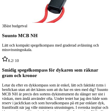
3
Bäst budgetval
Suunto MCB NH
Lätt och kompakt spegelkompass med graderad avläsning och
missvissningsskala.
8.2
/ 10
Smidig spegelkompass för dykaren som räknar
gram och kronor
Letar du efter en dykkompass som är enkel, lätt och faktiskt ryms i
benfickan utan att det känns som att du har en sten med dig? Suunto
MCB NH är precis den sortens dykinstrument du slänger ner sist i
väskan, men ändå använder ofta. Under testet bar jag den både som
reserv i jackfickan och som huvudkompass på ett par enklare dyk,
framförallt när jag ville minimera utrustningen. I svenska insjöar och