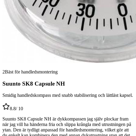
2
Bäst för handledsmontering
Suunto SK8 Capsule NH
Smidig handledskompass med snabb stabilisering och lättläst kapsel.
8.8
/ 10
Suunto SK8 Capsule NH är dykkompassen jag själv plockar fram
när jag vill ha händerna fria och slippa krångla med utrustningen på
ytan. Den är tydligt anpassad för handledsmontering, vilket gör att
du enkelt kan kombinera den med annan dykutrustning utan att det