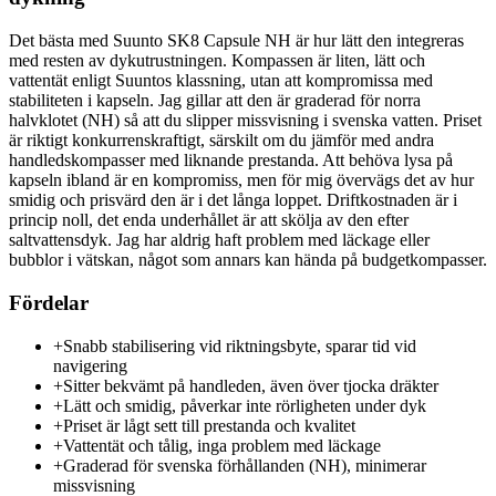
Det bästa med Suunto SK8 Capsule NH är hur lätt den integreras
med resten av dykutrustningen. Kompassen är liten, lätt och
vattentät enligt Suuntos klassning, utan att kompromissa med
stabiliteten i kapseln. Jag gillar att den är graderad för norra
halvklotet (NH) så att du slipper missvisning i svenska vatten. Priset
är riktigt konkurrenskraftigt, särskilt om du jämför med andra
handledskompasser med liknande prestanda. Att behöva lysa på
kapseln ibland är en kompromiss, men för mig övervägs det av hur
smidig och prisvärd den är i det långa loppet. Driftkostnaden är i
princip noll, det enda underhållet är att skölja av den efter
saltvattensdyk. Jag har aldrig haft problem med läckage eller
bubblor i vätskan, något som annars kan hända på budgetkompasser.
Fördelar
+
Snabb stabilisering vid riktningsbyte, sparar tid vid
navigering
+
Sitter bekvämt på handleden, även över tjocka dräkter
+
Lätt och smidig, påverkar inte rörligheten under dyk
+
Priset är lågt sett till prestanda och kvalitet
+
Vattentät och tålig, inga problem med läckage
+
Graderad för svenska förhållanden (NH), minimerar
missvisning