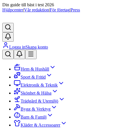
Din guide till bäst i test 2026
Hjälpcenter
|
Vår redaktion
|
För företag
|
Press
Logga in
Skapa konto
Hem & Hushåll
Sport & Fritid
Elektronik & Teknik
Skönhet & Hälsa
Trädgård & Utemiljö
Bygg & Verktyg
Barn & Familj
Kläder & Accessoarer