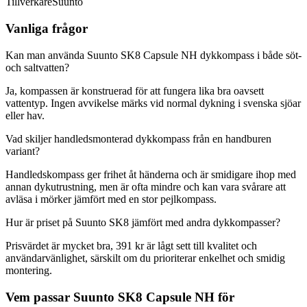
Tillverkare
Suunto
Vanliga frågor
Kan man använda Suunto SK8 Capsule NH dykkompass i både söt-
och saltvatten?
Ja, kompassen är konstruerad för att fungera lika bra oavsett
vattentyp. Ingen avvikelse märks vid normal dykning i svenska sjöar
eller hav.
Vad skiljer handledsmonterad dykkompass från en handburen
variant?
Handledskompass ger frihet åt händerna och är smidigare ihop med
annan dykutrustning, men är ofta mindre och kan vara svårare att
avläsa i mörker jämfört med en stor pejlkompass.
Hur är priset på Suunto SK8 jämfört med andra dykkompasser?
Prisvärdet är mycket bra, 391 kr är lågt sett till kvalitet och
användarvänlighet, särskilt om du prioriterar enkelhet och smidig
montering.
Vem passar Suunto SK8 Capsule NH för