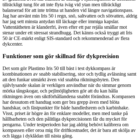
tillräckligt tung för att inte flyta iväg vid ytan men tillräckligt
balanserad för att inte tröttna ut handen vid längre navigationspass.
Jag har använt min Iris 50 i regn, snö, saltvatten och sötvatten, aldrig
har jag sett minsta antydan till läckage eller immiga kapslar.
Vattentätheten är klanderfri, även efter ett par rejäla smällar mot
stenar under ett stressat strandhugg. Det känns också tryggt att Iris
50 är CE-märkt enligt SIS-standard och rekommenderad av flera
dykcenter.
Funktioner som gör skillnad för dykprecision
Det som gör Plastimo Iris 50 till bäst i test dykkompass är
kombinationen av snabb stabilisering, stor och tydlig avläsning samt
att den funkar utmärkt även vid snabba riktningsbyten. Den
självlysande skalan är verkligen användbar när du simmar genom
mörka tångskogar, och pejlmöjligheten gör att du kan hålla
riktningen även om siktförhållandena snabbt förändras. Kompassen
har dessutom ett handtag som ger bra grepp även med blöta
handskar, och fästpunkter för både handledsrem och karbinhake.
Visst, priset är högre än för enklare modeller, men med tanke på
hållbarheten och den pålitliga dykprecisionen får du mycket för
pengarna. Under testperioden har jag aldrig behövt kalibrera om
kompassen eller oroa mig för driftkostnader, det är bara att skölja av
och lägga i dyklådan till nästa gång.