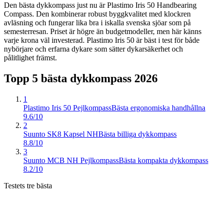
Den bästa dykkompass just nu är Plastimo Iris 50 Handbearing
Compass. Den kombinerar robust byggkvalitet med klockren
avläsning och fungerar lika bra i iskalla svenska sjöar som på
semesterresan. Priset är högre än budgetmodeller, men här känns
varje krona väl investerad. Plastimo Iris 50 är bäst i test för både
nybörjare och erfarna dykare som sätter dykarsäkerhet och
pålitlighet främst.
Topp 5 bästa
dykkompass
2026
1
Plastimo Iris 50 Pejlkompass
Bästa ergonomiska handhållna
9.6/10
2
Suunto SK8 Kapsel NH
Bästa billiga dykkompass
8.8/10
3
Suunto MCB NH Pejlkompass
Bästa kompakta dykkompass
8.2/10
Testets tre bästa