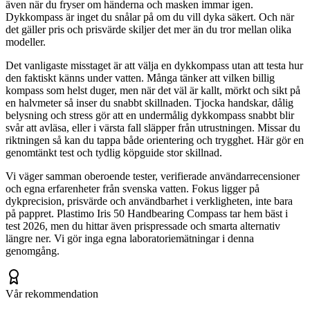
även när du fryser om händerna och masken immar igen.
Dykkompass är inget du snålar på om du vill dyka säkert. Och när
det gäller pris och prisvärde skiljer det mer än du tror mellan olika
modeller.
Det vanligaste misstaget är att välja en dykkompass utan att testa hur
den faktiskt känns under vatten. Många tänker att vilken billig
kompass som helst duger, men när det väl är kallt, mörkt och sikt på
en halvmeter så inser du snabbt skillnaden. Tjocka handskar, dålig
belysning och stress gör att en undermålig dykkompass snabbt blir
svår att avläsa, eller i värsta fall släpper från utrustningen. Missar du
riktningen så kan du tappa både orientering och trygghet. Här gör en
genomtänkt test och tydlig köpguide stor skillnad.
Vi väger samman oberoende tester, verifierade användarrecensioner
och egna erfarenheter från svenska vatten. Fokus ligger på
dykprecision, prisvärde och användbarhet i verkligheten, inte bara
på pappret. Plastimo Iris 50 Handbearing Compass tar hem bäst i
test 2026, men du hittar även prispressade och smarta alternativ
längre ner. Vi gör inga egna laboratoriemätningar i denna
genomgång.
Vår rekommendation