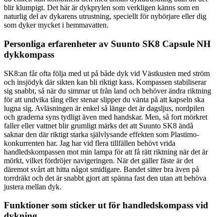
blir klumpigt. Det här är dykprylen som verkligen känns som en
naturlig del av dykarens utrustning, speciellt för nybörjare eller dig
som dyker mycket i hemmavatten.
Personliga erfarenheter av Suunto SK8 Capsule NH
dykkompass
SK8:an får ofta följa med ut på både dyk vid Västkusten med ström
och insjödyk där sikten kan bli riktigt kass. Kompassen stabiliserar
sig snabbt, så när du simmar ut från land och behöver ändra riktning
för att undvika tång eller stenar slipper du vänta på att kapseln ska
lugna sig. Avläsningen är enkel så länge det är dagsljus, nordpilen
och graderna syns tydligt även med handskar. Men, så fort mörkret
faller eller vattnet blir grumligt märks det att Suunto SK8 ändå
saknar den där riktigt starka självlysande effekten som Plastimo-
konkurrenten har. Jag har vid flera tillfällen behövt vrida
handledskompassen mot min lampa för att få rätt riktning när det är
mörkt, vilket fördröjer navigeringen. När det gäller fäste är det
däremot svårt att hitta något smidigare. Bandet sitter bra även på
torrdräkt och det är snabbt gjort att spänna fast den utan att behöva
justera mellan dyk.
Funktioner som sticker ut för handledskompass vid
dykning