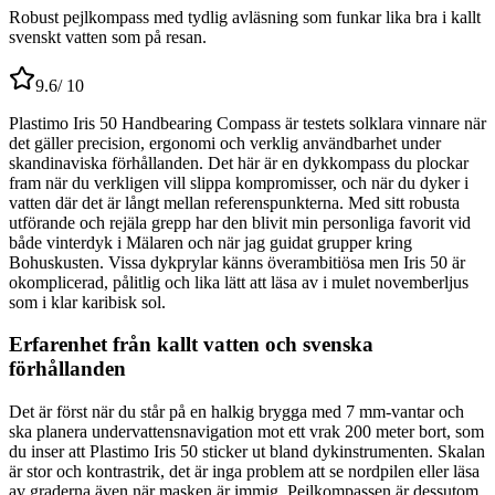
Robust pejlkompass med tydlig avläsning som funkar lika bra i kallt
svenskt vatten som på resan.
9.6
/ 10
Plastimo Iris 50 Handbearing Compass är testets solklara vinnare när
det gäller precision, ergonomi och verklig användbarhet under
skandinaviska förhållanden. Det här är en dykkompass du plockar
fram när du verkligen vill slippa kompromisser, och när du dyker i
vatten där det är långt mellan referenspunkterna. Med sitt robusta
utförande och rejäla grepp har den blivit min personliga favorit vid
både vinterdyk i Mälaren och när jag guidat grupper kring
Bohuskusten. Vissa dykprylar känns överambitiösa men Iris 50 är
okomplicerad, pålitlig och lika lätt att läsa av i mulet novemberljus
som i klar karibisk sol.
Erfarenhet från kallt vatten och svenska
förhållanden
Det är först när du står på en halkig brygga med 7 mm-vantar och
ska planera undervattensnavigation mot ett vrak 200 meter bort, som
du inser att Plastimo Iris 50 sticker ut bland dykinstrumenten. Skalan
är stor och kontrastrik, det är inga problem att se nordpilen eller läsa
av graderna även när masken är immig. Pejlkompassen är dessutom