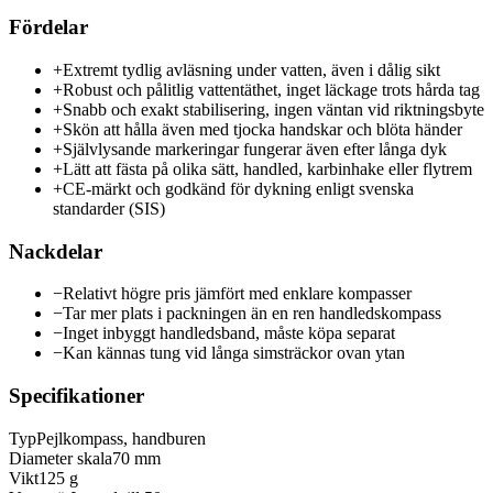
Fördelar
+
Extremt tydlig avläsning under vatten, även i dålig sikt
+
Robust och pålitlig vattentäthet, inget läckage trots hårda tag
+
Snabb och exakt stabilisering, ingen väntan vid riktningsbyte
+
Skön att hålla även med tjocka handskar och blöta händer
+
Självlysande markeringar fungerar även efter långa dyk
+
Lätt att fästa på olika sätt, handled, karbinhake eller flytrem
+
CE-märkt och godkänd för dykning enligt svenska
standarder (SIS)
Nackdelar
−
Relativt högre pris jämfört med enklare kompasser
−
Tar mer plats i packningen än en ren handledskompass
−
Inget inbyggt handledsband, måste köpa separat
−
Kan kännas tung vid långa simsträckor ovan ytan
Specifikationer
Typ
Pejlkompass, handburen
Diameter skala
70 mm
Vikt
125 g