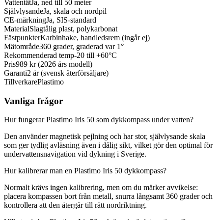
Vattentät
Ja, ned till 50 meter
Självlysande
Ja, skala och nordpil
CE-märkning
Ja, SIS-standard
Material
Slagtålig plast, polykarbonat
Fästpunkter
Karbinhake, handledsrem (ingår ej)
Mätområde
360 grader, graderad var 1°
Rekommenderad temp
-20 till +60°C
Pris
989 kr (2026 års modell)
Garanti
2 år (svensk återförsäljare)
Tillverkare
Plastimo
Vanliga frågor
Hur fungerar Plastimo Iris 50 som dykkompass under vatten?
Den använder magnetisk pejlning och har stor, självlysande skala
som ger tydlig avläsning även i dålig sikt, vilket gör den optimal för
undervattensnavigation vid dykning i Sverige.
Hur kalibrerar man en Plastimo Iris 50 dykkompass?
Normalt krävs ingen kalibrering, men om du märker avvikelse:
placera kompassen bort från metall, snurra långsamt 360 grader och
kontrollera att den återgår till rätt nordriktning.