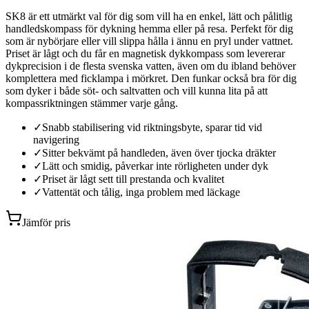
SK8 är ett utmärkt val för dig som vill ha en enkel, lätt och pålitlig
handledskompass för dykning hemma eller på resa. Perfekt för dig
som är nybörjare eller vill slippa hålla i ännu en pryl under vattnet.
Priset är lågt och du får en magnetisk dykkompass som levererar
dykprecision i de flesta svenska vatten, även om du ibland behöver
komplettera med ficklampa i mörkret. Den funkar också bra för dig
som dyker i både söt- och saltvatten och vill kunna lita på att
kompassriktningen stämmer varje gång.
✓
Snabb stabilisering vid riktningsbyte, sparar tid vid
navigering
✓
Sitter bekvämt på handleden, även över tjocka dräkter
✓
Lätt och smidig, påverkar inte rörligheten under dyk
✓
Priset är lågt sett till prestanda och kvalitet
✓
Vattentät och tålig, inga problem med läckage
Jämför pris