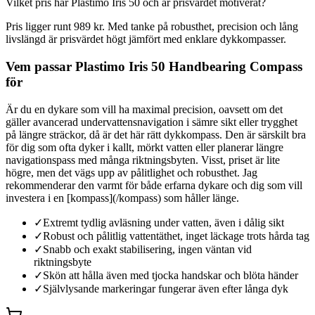
Vilket pris har Plastimo Iris 50 och är prisvärdet motiverat?
Pris ligger runt 989 kr. Med tanke på robusthet, precision och lång
livslängd är prisvärdet högt jämfört med enklare dykkompasser.
Vem passar Plastimo Iris 50 Handbearing Compass
för
Är du en dykare som vill ha maximal precision, oavsett om det
gäller avancerad undervattensnavigation i sämre sikt eller trygghet
på längre sträckor, då är det här rätt dykkompass. Den är särskilt bra
för dig som ofta dyker i kallt, mörkt vatten eller planerar längre
navigationspass med många riktningsbyten. Visst, priset är lite
högre, men det vägs upp av pålitlighet och robusthet. Jag
rekommenderar den varmt för både erfarna dykare och dig som vill
investera i en [kompass](/kompass) som håller länge.
✓
Extremt tydlig avläsning under vatten, även i dålig sikt
✓
Robust och pålitlig vattentäthet, inget läckage trots hårda tag
✓
Snabb och exakt stabilisering, ingen väntan vid
riktningsbyte
✓
Skön att hålla även med tjocka handskar och blöta händer
✓
Självlysande markeringar fungerar även efter långa dyk