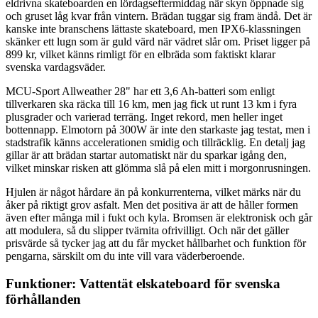
eldrivna skateboarden en lördagseftermiddag när skyn öppnade sig
och gruset låg kvar från vintern. Brädan tuggar sig fram ändå. Det är
kanske inte branschens lättaste skateboard, men IPX6-klassningen
skänker ett lugn som är guld värd när vädret slår om. Priset ligger på
899 kr, vilket känns rimligt för en elbräda som faktiskt klarar
svenska vardagsväder.
MCU-Sport Allweather 28" har ett 3,6 Ah-batteri som enligt
tillverkaren ska räcka till 16 km, men jag fick ut runt 13 km i fyra
plusgrader och varierad terräng. Inget rekord, men heller inget
bottennapp. Elmotorn på 300W är inte den starkaste jag testat, men i
stadstrafik känns accelerationen smidig och tillräcklig. En detalj jag
gillar är att brädan startar automatiskt när du sparkar igång den,
vilket minskar risken att glömma slå på elen mitt i morgonrusningen.
Hjulen är något hårdare än på konkurrenterna, vilket märks när du
åker på riktigt grov asfalt. Men det positiva är att de håller formen
även efter många mil i fukt och kyla. Bromsen är elektronisk och går
att modulera, så du slipper tvärnita ofrivilligt. Och när det gäller
prisvärde så tycker jag att du får mycket hållbarhet och funktion för
pengarna, särskilt om du inte vill vara väderberoende.
Funktioner: Vattentät elskateboard för svenska
förhållanden