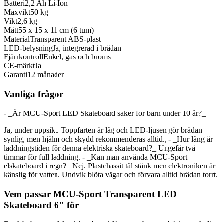
Batteri
2,2 Ah Li-Ion
Maxvikt
50 kg
Vikt
2,6 kg
Mått
55 x 15 x 11 cm (6 tum)
Material
Transparent ABS-plast
LED-belysning
Ja, integrerad i brädan
Fjärrkontroll
Enkel, gas och broms
CE-märkt
Ja
Garanti
12 månader
Vanliga frågor
- _Är MCU-Sport LED Skateboard säker för barn under 10 år?_
Ja, under uppsikt. Toppfarten är låg och LED-ljusen gör brädan
synlig, men hjälm och skydd rekommenderas alltid., - _Hur lång är
laddningstiden för denna elektriska skateboard?_ Ungefär två
timmar för full laddning. - _Kan man använda MCU-Sport
elskateboard i regn?_ Nej. Plastchassit tål stänk men elektroniken är
känslig för vatten. Undvik blöta vägar och förvara alltid brädan torrt.
Vem passar MCU-Sport Transparent LED
Skateboard 6" för