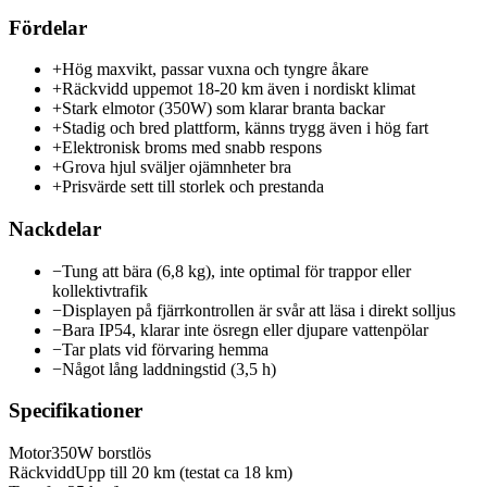
Fördelar
+
Hög maxvikt, passar vuxna och tyngre åkare
+
Räckvidd uppemot 18-20 km även i nordiskt klimat
+
Stark elmotor (350W) som klarar branta backar
+
Stadig och bred plattform, känns trygg även i hög fart
+
Elektronisk broms med snabb respons
+
Grova hjul sväljer ojämnheter bra
+
Prisvärde sett till storlek och prestanda
Nackdelar
−
Tung att bära (6,8 kg), inte optimal för trappor eller
kollektivtrafik
−
Displayen på fjärrkontrollen är svår att läsa i direkt solljus
−
Bara IP54, klarar inte ösregn eller djupare vattenpölar
−
Tar plats vid förvaring hemma
−
Något lång laddningstid (3,5 h)
Specifikationer
Motor
350W borstlös
Räckvidd
Upp till 20 km (testat ca 18 km)