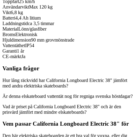
Toppfart
25 km/h
Användarvikt
Max 120 kg
Vikt
6,8 kg
Batteri
4,4 Ah litium
Laddningstid
ca 3,5 timmar
Material
Lönn/glasfiber
Broms
Elektronisk
Hjuldimension
90 mm grovmönstrade
Vattentäthet
IP54
Garanti
1 år
CE-märkt
Ja
Vanliga frågor
Hur lång räckvidd har California Longboard Electric 38" jämfört
med andra elektriska skateboards?
Är denna elskateboard vattentät nog för regniga svenska höstdagar?
Vad är priset på California Longboard Electric 38" och är den
prisvärd jämfört med mindre elskateboards?
Vem passar California Longboard Electric 38" för
Den här elektriska skateboarden är ett bra val för vuxna, eller dig