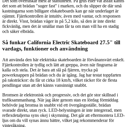
Det som överraskar mest är stabiliteten. På grus eller våt asfalt känns
det som att brädan "suger fast" i marken, och du slipper de där små
kastningarna som billigare elskateboards kan ge när underlaget är
ojämnt. Fjärrkontrollen är intuitiv, även med vantar, och responsen
är direkt. Visst, brädan väger in på 5,2 kilo, så den är inte direkt
fickvänlig, men det är smällar man får ta om man vill ha en stadig
och säker elbräda.
Så funkar California Electric Skateboard 27.5" till
vardags, funktioner och användning
Att använda den här elektriska skateboarden är förvånansvärt enkelt.
Fjärrkontrollen är tydlig och lätt att greppa, även när fingrarna är
kalla och stela. Det är bara att slå på fjärren, trycka på
powerknappen på brädan och du är igång. Jag har testat toppfarten
på raksträckor: du får ut cirka 18 km/h, vilket räcker för de flesta
pendlingar utan att det känns vansinnigt snabbt.
Bromsen är elektronisk och progressiv, och det gör stor skillnad i
trafiksammanhang. När jag åkte genom stan en lördag förmiddag
behövde jag bromsa in snabbt vid ett övergångsställe, brädan
svarade direkt, utan ryck. LED-belysningen är inte integrerad, men
reflexdetaljerna syns okej i skymning. Det går att eftermontera LED-
ljus om du vill synas ännu bättre, vilket jag rekommenderar för
vinteråkning.