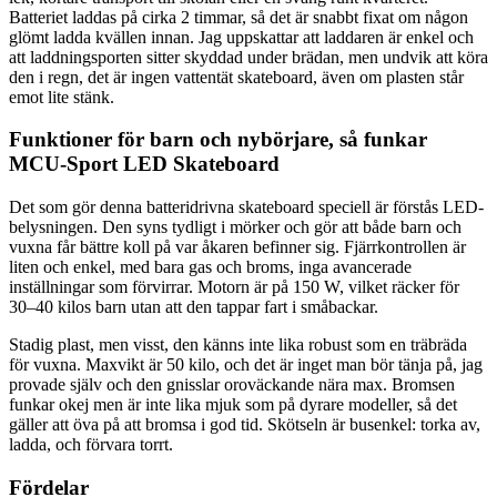
Batteriet laddas på cirka 2 timmar, så det är snabbt fixat om någon
glömt ladda kvällen innan. Jag uppskattar att laddaren är enkel och
att laddningsporten sitter skyddad under brädan, men undvik att köra
den i regn, det är ingen vattentät skateboard, även om plasten står
emot lite stänk.
Funktioner för barn och nybörjare, så funkar
MCU-Sport LED Skateboard
Det som gör denna batteridrivna skateboard speciell är förstås LED-
belysningen. Den syns tydligt i mörker och gör att både barn och
vuxna får bättre koll på var åkaren befinner sig. Fjärrkontrollen är
liten och enkel, med bara gas och broms, inga avancerade
inställningar som förvirrar. Motorn är på 150 W, vilket räcker för
30–40 kilos barn utan att den tappar fart i småbackar.
Stadig plast, men visst, den känns inte lika robust som en träbräda
för vuxna. Maxvikt är 50 kilo, och det är inget man bör tänja på, jag
provade själv och den gnisslar oroväckande nära max. Bromsen
funkar okej men är inte lika mjuk som på dyrare modeller, så det
gäller att öva på att bromsa i god tid. Skötseln är busenkel: torka av,
ladda, och förvara torrt.
Fördelar