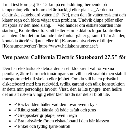
I mitt test kom jag 10–12 km på en laddning, beroende på
temperatur, vikt och om det är backigt eller platt. - _Är denna
elektriska skateboard vattentät?_ Nej, men den är vattenresistent och
klarar regn och blöta vägar utan problem. Undvik djupa pölar eller
att spola av den med slang. - _Vad händer om elskateboarden inte
startar?_ Kontrollera först att batteriet är laddat och fjärrkontrollen
ansluten. Om det fortfarande inte funkar gäller garanti i 12 månader,
kontakta återförsäljaren eller följ Konsumentverkets riktlinjer.
[Konsumentverket](https://www.hallakonsument.se/)
Vem passar California Electric Skateboard 27.5" för
Den här elektriska skateboarden är ett klockrent val för vuxna
pendlare, äldre barn och tonåringar som vill ha ett snabbt men stabilt
transportmedel till skolan eller jobbet. Om du vill ha en prisvärd
elskateboard med bra räckvidd, tydlig garanti och tålig konstruktion
är detta min personliga favorit. Visst, den är lite tyngre, men hellre
det än att riskera vinglig eller klen bräda när det är blött ute.
✓
Räckvidden håller vad den lovar även i kyla
✓
Riktigt stabil känsla på både asfalt och grus
✓
Greppsäker griptape, även i regn
✓
Bra prisvärde för en elskateboard i den här klassen
✓
Enkel och tydlig fjärrkontroll