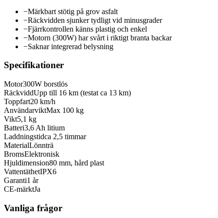
−
Märkbart stötig på grov asfalt
−
Räckvidden sjunker tydligt vid minusgrader
−
Fjärrkontrollen känns plastig och enkel
−
Motorn (300W) har svårt i riktigt branta backar
−
Saknar integrerad belysning
Specifikationer
Motor
300W borstlös
Räckvidd
Upp till 16 km (testat ca 13 km)
Toppfart
20 km/h
Användarvikt
Max 100 kg
Vikt
5,1 kg
Batteri
3,6 Ah litium
Laddningstid
ca 2,5 timmar
Material
Lönnträ
Broms
Elektronisk
Hjuldimension
80 mm, hård plast
Vattentäthet
IPX6
Garanti
1 år
CE-märkt
Ja
Vanliga frågor