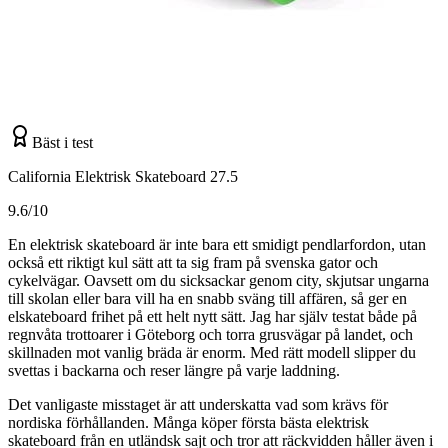
Bäst i test
California Elektrisk Skateboard 27.5
9.6/10
En elektrisk skateboard är inte bara ett smidigt pendlarfordon, utan
också ett riktigt kul sätt att ta sig fram på svenska gator och
cykelvägar. Oavsett om du sicksackar genom city, skjutsar ungarna
till skolan eller bara vill ha en snabb sväng till affären, så ger en
elskateboard frihet på ett helt nytt sätt. Jag har själv testat både på
regnvåta trottoarer i Göteborg och torra grusvägar på landet, och
skillnaden mot vanlig bräda är enorm. Med rätt modell slipper du
svettas i backarna och reser längre på varje laddning.
Det vanligaste misstaget är att underskatta vad som krävs för
nordiska förhållanden. Många köper första bästa elektrisk
skateboard från en utländsk sajt och tror att räckvidden håller även i