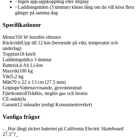
−
Ingen app-uppkoppling eller display
−
Laddningstiden (3 timmar) känns lång om du vill köra flera
gånger på samma dag
Specifikationer
Motor
350 W borstlös elmotor
Räckvidd
Upp till 12 km (beroende på vikt, temperatur och
underlag)
Toppfart
18 km/h
Laddningstid
ca 3 timmar
Batteri
4,4 Ah Li-Ion
Maxvikt
100 kg
Vikt
5,2 kg
Mått
70 x 22 x 13 cm (27.5 tum)
Griptape
Vattenavvisande, grovmönstrad
Fjärrkontroll
Trådlös, steglös gas och broms
CE-märkt
Ja
Garanti
12 månader (enligt Konsumentverket)
Vanliga frågor
- _Hur långt räcker batteriet på California Electric Skateboard
27.5"?_