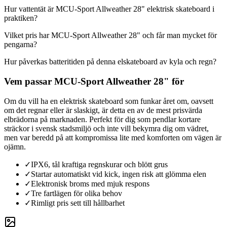
Hur vattentät är MCU-Sport Allweather 28" elektrisk skateboard i
praktiken?
Vilket pris har MCU-Sport Allweather 28" och får man mycket för
pengarna?
Hur påverkas batteritiden på denna elskateboard av kyla och regn?
Vem passar MCU-Sport Allweather 28" för
Om du vill ha en elektrisk skateboard som funkar året om, oavsett
om det regnar eller är slaskigt, är detta en av de mest prisvärda
elbrädorna på marknaden. Perfekt för dig som pendlar kortare
sträckor i svensk stadsmiljö och inte vill bekymra dig om vädret,
men var beredd på att kompromissa lite med komforten om vägen är
ojämn.
✓
IPX6, tål kraftiga regnskurar och blött grus
✓
Startar automatiskt vid kick, ingen risk att glömma elen
✓
Elektronisk broms med mjuk respons
✓
Tre fartlägen för olika behov
✓
Rimligt pris sett till hållbarhet