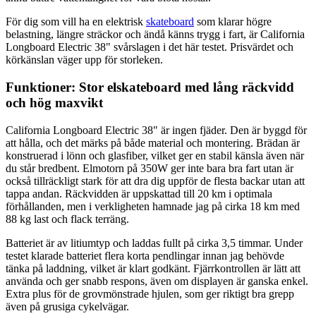
För dig som vill ha en elektrisk
skateboard
som klarar högre
belastning, längre sträckor och ändå känns trygg i fart, är California
Longboard Electric 38" svårslagen i det här testet. Prisvärdet och
körkänslan väger upp för storleken.
Funktioner: Stor elskateboard med lång räckvidd
och hög maxvikt
California Longboard Electric 38" är ingen fjäder. Den är byggd för
att hålla, och det märks på både material och montering. Brädan är
konstruerad i lönn och glasfiber, vilket ger en stabil känsla även när
du står bredbent. Elmotorn på 350W ger inte bara bra fart utan är
också tillräckligt stark för att dra dig uppför de flesta backar utan att
tappa andan. Räckvidden är uppskattad till 20 km i optimala
förhållanden, men i verkligheten hamnade jag på cirka 18 km med
88 kg last och flack terräng.
Batteriet är av litiumtyp och laddas fullt på cirka 3,5 timmar. Under
testet klarade batteriet flera korta pendlingar innan jag behövde
tänka på laddning, vilket är klart godkänt. Fjärrkontrollen är lätt att
använda och ger snabb respons, även om displayen är ganska enkel.
Extra plus för de grovmönstrade hjulen, som ger riktigt bra grepp
även på grusiga cykelvägar.