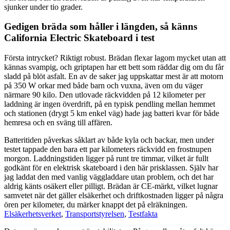
sjunker under tio grader.
Gedigen bräda som håller i längden, så känns
California Electric Skateboard i test
Första intrycket? Riktigt robust. Brädan flexar lagom mycket utan att
kännas svampig, och griptapen har ett bett som räddar dig om du får
sladd på blöt asfalt. En av de saker jag uppskattar mest är att motorn
på 350 W orkar med både barn och vuxna, även om du väger
närmare 90 kilo. Den utlovade räckvidden på 12 kilometer per
laddning är ingen överdrift, på en typisk pendling mellan hemmet
och stationen (drygt 5 km enkel väg) hade jag batteri kvar för både
hemresa och en sväng till affären.
Batteritiden påverkas såklart av både kyla och backar, men under
testet tappade den bara ett par kilometers räckvidd en frostnupen
morgon. Laddningstiden ligger på runt tre timmar, vilket är fullt
godkänt för en elektrisk skateboard i den här prisklassen. Själv har
jag laddat den med vanlig väggladdare utan problem, och det har
aldrig känts osäkert eller pilligt. Brädan är CE-märkt, vilket lugnar
samvetet när det gäller elsäkerhet och driftkostnaden ligger på några
ören per kilometer, du märker knappt det på elräkningen.
Elsäkerhetsverket
,
Transportstyrelsen
,
Testfakta