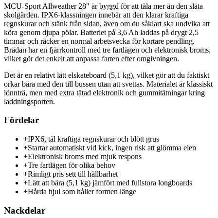
MCU-Sport Allweather 28" är byggd för att tåla mer än den släta
skolgården. IPX6-klassningen innebär att den klarar kraftiga
regnskurar och stänk från sidan, även om du såklart ska undvika att
köra genom djupa pölar. Batteriet på 3,6 Ah laddas på drygt 2,5
timmar och räcker en normal arbetsvecka för kortare pendling.
Brädan har en fjärrkontroll med tre fartlägen och elektronisk broms,
vilket gör det enkelt att anpassa farten efter omgivningen.
Det är en relativt lätt elskateboard (5,1 kg), vilket gör att du faktiskt
orkar bära med den till bussen utan att svettas. Materialet är klassiskt
lönnträ, men med extra tätad elektronik och gummitätningar kring
laddningsporten.
Fördelar
+
IPX6, tål kraftiga regnskurar och blött grus
+
Startar automatiskt vid kick, ingen risk att glömma elen
+
Elektronisk broms med mjuk respons
+
Tre fartlägen för olika behov
+
Rimligt pris sett till hållbarhet
+
Lätt att bära (5,1 kg) jämfört med fullstora longboards
+
Hårda hjul som håller formen länge
Nackdelar