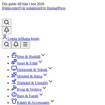
Din guide till bäst i test 2026
Hjälpcenter
|
Vår redaktion
|
För företag
|
Press
Logga in
Skapa konto
Hem & Hushåll
Sport & Fritid
Elektronik & Teknik
Skönhet & Hälsa
Trädgård & Utemiljö
Bygg & Verktyg
Barn & Familj
Kläder & Accessoarer