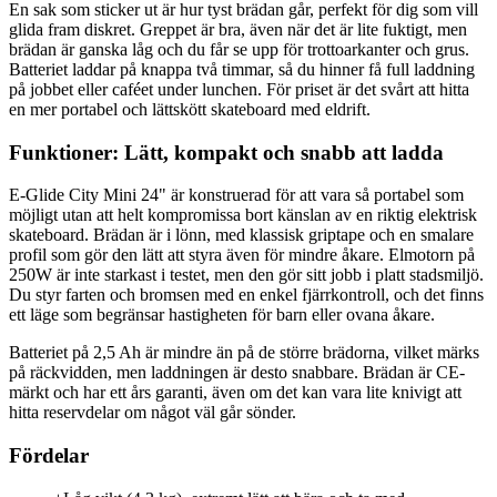
En sak som sticker ut är hur tyst brädan går, perfekt för dig som vill
glida fram diskret. Greppet är bra, även när det är lite fuktigt, men
brädan är ganska låg och du får se upp för trottoarkanter och grus.
Batteriet laddar på knappa två timmar, så du hinner få full laddning
på jobbet eller caféet under lunchen. För priset är det svårt att hitta
en mer portabel och lättskött skateboard med eldrift.
Funktioner: Lätt, kompakt och snabb att ladda
E-Glide City Mini 24" är konstruerad för att vara så portabel som
möjligt utan att helt kompromissa bort känslan av en riktig elektrisk
skateboard. Brädan är i lönn, med klassisk griptape och en smalare
profil som gör den lätt att styra även för mindre åkare. Elmotorn på
250W är inte starkast i testet, men den gör sitt jobb i platt stadsmiljö.
Du styr farten och bromsen med en enkel fjärrkontroll, och det finns
ett läge som begränsar hastigheten för barn eller ovana åkare.
Batteriet på 2,5 Ah är mindre än på de större brädorna, vilket märks
på räckvidden, men laddningen är desto snabbare. Brädan är CE-
märkt och har ett års garanti, även om det kan vara lite knivigt att
hitta reservdelar om något väl går sönder.
Fördelar