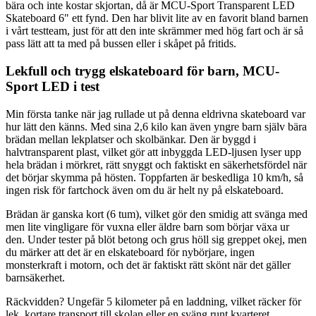
bära och inte kostar skjortan, då är MCU-Sport Transparent LED
Skateboard 6" ett fynd. Den har blivit lite av en favorit bland barnen
i vårt testteam, just för att den inte skrämmer med hög fart och är så
pass lätt att ta med på bussen eller i skåpet på fritids.
Lekfull och trygg elskateboard för barn, MCU-
Sport LED i test
Min första tanke när jag rullade ut på denna eldrivna skateboard var
hur lätt den känns. Med sina 2,6 kilo kan även yngre barn själv bära
brädan mellan lekplatser och skolbänkar. Den är byggd i
halvtransparent plast, vilket gör att inbyggda LED-ljusen lyser upp
hela brädan i mörkret, rätt snyggt och faktiskt en säkerhetsfördel när
det börjar skymma på hösten. Toppfarten är beskedliga 10 km/h, så
ingen risk för fartchock även om du är helt ny på elskateboard.
Brädan är ganska kort (6 tum), vilket gör den smidig att svänga med
men lite vingligare för vuxna eller äldre barn som börjar växa ur
den. Under tester på blöt betong och grus höll sig greppet okej, men
du märker att det är en elskateboard för nybörjare, ingen
monsterkraft i motorn, och det är faktiskt rätt skönt när det gäller
barnsäkerhet.
Räckvidden? Ungefär 5 kilometer på en laddning, vilket räcker för
lek, kortare transport till skolan eller en sväng runt kvarteret.