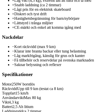
+
Låg vikt (4,3 kg), extremt lätt att bära och ta med
+
Snabb laddning (ca 2 timmar)
+
Lågt pris för en elektrisk skateboard
+
Diskret och tyst drift
+
Hastighetsbegränsning för barn/nybörjare
+
Lättstyrd i trånga miljöer
+
CE-märkt och enkel att komma igång med
Nackdelar
−
Kort räckvidd (max 9 km)
−
Klarar inte branta backar eller tung belastning
−
Låg markfrigång, känslig för grus och kanter
−
Få tillbehör och reservdelar på svenska marknaden
−
Saknar belysning och reflexer
Specifikationer
Motor
250W borstlös
Räckvidd
Upp till 9 km (testat ca 8 km)
Toppfart
15 km/h
Användarvikt
Max 80 kg
Vikt
4,3 kg
Batteri
2,5 Ah litium
Laddningstid
ca 2 timmar