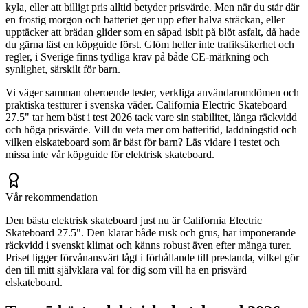
kyla, eller att billigt pris alltid betyder prisvärde. Men när du står där
en frostig morgon och batteriet ger upp efter halva sträckan, eller
upptäcker att brädan glider som en såpad isbit på blöt asfalt, då hade
du gärna läst en köpguide först. Glöm heller inte trafiksäkerhet och
regler, i Sverige finns tydliga krav på både CE-märkning och
synlighet, särskilt för barn.
Vi väger samman oberoende tester, verkliga användaromdömen och
praktiska testturer i svenska väder. California Electric Skateboard
27.5" tar hem bäst i test 2026 tack vare sin stabilitet, långa räckvidd
och höga prisvärde. Vill du veta mer om batteritid, laddningstid och
vilken elskateboard som är bäst för barn? Läs vidare i testet och
missa inte vår köpguide för elektrisk skateboard.
Vår rekommendation
Den bästa elektrisk skateboard just nu är California Electric
Skateboard 27.5". Den klarar både rusk och grus, har imponerande
räckvidd i svenskt klimat och känns robust även efter många turer.
Priset ligger förvånansvärt lågt i förhållande till prestanda, vilket gör
den till mitt självklara val för dig som vill ha en prisvärd
elskateboard.