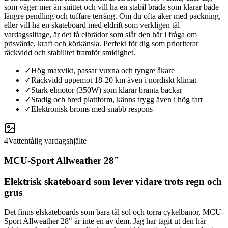
som väger mer än snittet och vill ha en stabil bräda som klarar både
längre pendling och tuffare terräng. Om du ofta åker med packning,
eller vill ha en skateboard med eldrift som verkligen tål
vardagsslitage, är det få elbrädor som slår den här i fråga om
prisvärde, kraft och körkänsla. Perfekt för dig som prioriterar
räckvidd och stabilitet framför smidighet.
✓
Hög maxvikt, passar vuxna och tyngre åkare
✓
Räckvidd uppemot 18-20 km även i nordiskt klimat
✓
Stark elmotor (350W) som klarar branta backar
✓
Stadig och bred plattform, känns trygg även i hög fart
✓
Elektronisk broms med snabb respons
4
Vattentålig vardagshjälte
MCU-Sport Allweather 28"
Elektrisk skateboard som lever vidare trots regn och
grus
Det finns elskateboards som bara tål sol och torra cykelbanor, MCU-
Sport Allweather 28" är inte en av dem. Jag har tagit ut den här