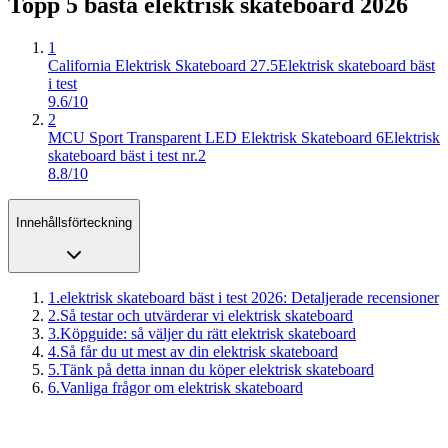
Topp 5 bästa
elektrisk skateboard
2026
1
California Elektrisk Skateboard 27.5
Elektrisk skateboard bäst
i test
9.6/10
2
MCU Sport Transparent LED Elektrisk Skateboard 6
Elektrisk
skateboard bäst i test nr.2
8.8/10
Innehållsförteckning
1
.
elektrisk skateboard bäst i test 2026: Detaljerade recensioner
2
.
Så testar och utvärderar vi elektrisk skateboard
3
.
Köpguide: så väljer du rätt elektrisk skateboard
4
.
Så får du ut mest av din elektrisk skateboard
5
.
Tänk på detta innan du köper elektrisk skateboard
6
.
Vanliga frågor om elektrisk skateboard