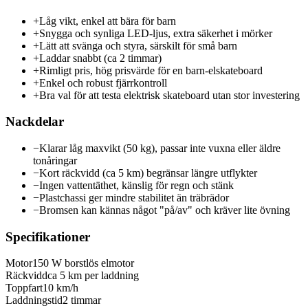
+
Låg vikt, enkel att bära för barn
+
Snygga och synliga LED-ljus, extra säkerhet i mörker
+
Lätt att svänga och styra, särskilt för små barn
+
Laddar snabbt (ca 2 timmar)
+
Rimligt pris, hög prisvärde för en barn-elskateboard
+
Enkel och robust fjärrkontroll
+
Bra val för att testa elektrisk skateboard utan stor investering
Nackdelar
−
Klarar låg maxvikt (50 kg), passar inte vuxna eller äldre
tonåringar
−
Kort räckvidd (ca 5 km) begränsar längre utflykter
−
Ingen vattentäthet, känslig för regn och stänk
−
Plastchassi ger mindre stabilitet än träbrädor
−
Bromsen kan kännas något "på/av" och kräver lite övning
Specifikationer
Motor
150 W borstlös elmotor
Räckvidd
ca 5 km per laddning
Toppfart
10 km/h
Laddningstid
2 timmar