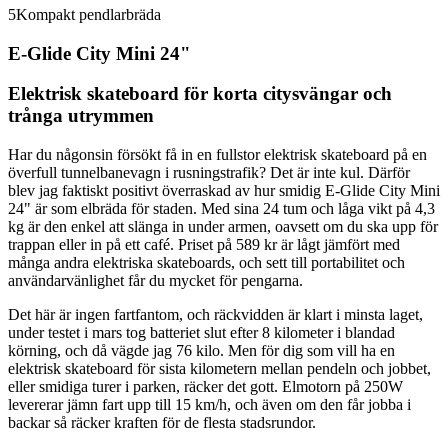
5
Kompakt pendlarbräda
E-Glide City Mini 24"
Elektrisk skateboard för korta citysvängar och
trånga utrymmen
Har du någonsin försökt få in en fullstor elektrisk skateboard på en
överfull tunnelbanevagn i rusningstrafik? Det är inte kul. Därför
blev jag faktiskt positivt överraskad av hur smidig E-Glide City Mini
24" är som elbräda för staden. Med sina 24 tum och låga vikt på 4,3
kg är den enkel att slänga in under armen, oavsett om du ska upp för
trappan eller in på ett café. Priset på 589 kr är lågt jämfört med
många andra elektriska skateboards, och sett till portabilitet och
användarvänlighet får du mycket för pengarna.
Det här är ingen fartfantom, och räckvidden är klart i minsta laget,
under testet i mars tog batteriet slut efter 8 kilometer i blandad
körning, och då vägde jag 76 kilo. Men för dig som vill ha en
elektrisk skateboard för sista kilometern mellan pendeln och jobbet,
eller smidiga turer i parken, räcker det gott. Elmotorn på 250W
levererar jämn fart upp till 15 km/h, och även om den får jobba i
backar så räcker kraften för de flesta stadsrundor.