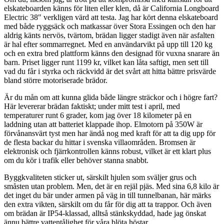
elskateboarden känns för liten eller klen, då är California Longboard
Electric 38" verkligen värd att testa. Jag har kört denna elskateboard
med både ryggsäck och matkassar över Stora Essingen och den har
aldrig känts nervös, tvärtom, brädan ligger stadigt även när asfalten
är hal efter sommarregnet. Med en användarvikt på upp till 120 kg
och en extra bred plattform känns den designad för vuxna snarare än
barn. Priset ligger runt 1199 kr, vilket kan låta saftigt, men sett till
vad du får i styrka och räckvidd är det svårt att hitta bättre prisvärde
bland större motoriserade brädor.
Är du mån om att kunna glida både längre sträckor och i högre fart?
Här levererar brädan faktiskt; under mitt test i april, med
temperaturer runt 6 grader, kom jag över 18 kilometer på en
laddning utan att batteriet klappade ihop. Elmotorn på 350W är
förvånansvärt tyst men har ändå nog med kraft för att ta dig upp för
de flesta backar du hittar i svenska villaområden. Bromsen är
elektronisk och fjärrkontrollen känns robust, vilket är ett klart plus
om du kör i trafik eller behöver stanna snabbt.
Byggkvaliteten sticker ut, särskilt hjulen som sväljer grus och
småsten utan problem. Men, det är en rejäl pjäs. Med sina 6,8 kilo är
det inget du bär under armen på väg in till tunnelbanan, här märks
den extra vikten, särskilt om du får för dig att ta trappor. Och även
om brädan är IP54-klassad, alltså stänkskyddad, hade jag önskat
ännu bättre vattentålighet för våra blöta höstar.