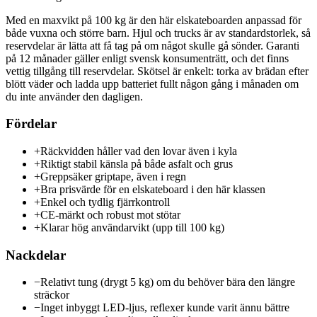
Med en maxvikt på 100 kg är den här elskateboarden anpassad för
både vuxna och större barn. Hjul och trucks är av standardstorlek, så
reservdelar är lätta att få tag på om något skulle gå sönder. Garanti
på 12 månader gäller enligt svensk konsumenträtt, och det finns
vettig tillgång till reservdelar. Skötsel är enkelt: torka av brädan efter
blött väder och ladda upp batteriet fullt någon gång i månaden om
du inte använder den dagligen.
Fördelar
+
Räckvidden håller vad den lovar även i kyla
+
Riktigt stabil känsla på både asfalt och grus
+
Greppsäker griptape, även i regn
+
Bra prisvärde för en elskateboard i den här klassen
+
Enkel och tydlig fjärrkontroll
+
CE-märkt och robust mot stötar
+
Klarar hög användarvikt (upp till 100 kg)
Nackdelar
−
Relativt tung (drygt 5 kg) om du behöver bära den längre
sträckor
−
Inget inbyggt LED-ljus, reflexer kunde varit ännu bättre