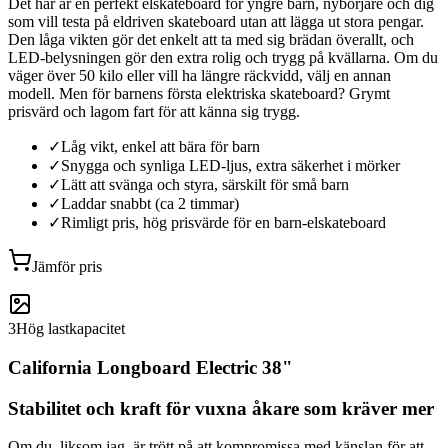
Det här är en perfekt elskateboard för yngre barn, nybörjare och dig
som vill testa på eldriven skateboard utan att lägga ut stora pengar.
Den låga vikten gör det enkelt att ta med sig brädan överallt, och
LED-belysningen gör den extra rolig och trygg på kvällarna. Om du
väger över 50 kilo eller vill ha längre räckvidd, välj en annan
modell. Men för barnens första elektriska skateboard? Grymt
prisvärd och lagom fart för att känna sig trygg.
✓
Låg vikt, enkel att bära för barn
✓
Snygga och synliga LED-ljus, extra säkerhet i mörker
✓
Lätt att svänga och styra, särskilt för små barn
✓
Laddar snabbt (ca 2 timmar)
✓
Rimligt pris, hög prisvärde för en barn-elskateboard
Jämför pris
3
Hög lastkapacitet
California Longboard Electric 38"
Stabilitet och kraft för vuxna åkare som kräver mer
Om du, liksom jag, är trött på att kompromissa med känslan för att