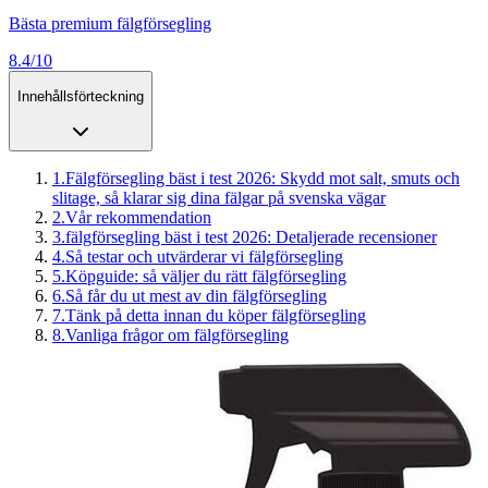
Bästa premium fälgförsegling
8.4/10
Innehållsförteckning
1
.
Fälgförsegling bäst i test 2026: Skydd mot salt, smuts och
slitage, så klarar sig dina fälgar på svenska vägar
2
.
Vår rekommendation
3
.
fälgförsegling bäst i test 2026: Detaljerade recensioner
4
.
Så testar och utvärderar vi fälgförsegling
5
.
Köpguide: så väljer du rätt fälgförsegling
6
.
Så får du ut mest av din fälgförsegling
7
.
Tänk på detta innan du köper fälgförsegling
8
.
Vanliga frågor om fälgförsegling