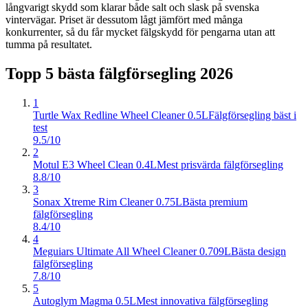
långvarigt skydd som klarar både salt och slask på svenska
vintervägar. Priset är dessutom lågt jämfört med många
konkurrenter, så du får mycket fälgskydd för pengarna utan att
tumma på resultatet.
Topp 5 bästa
fälgförsegling
2026
1
Turtle Wax Redline Wheel Cleaner 0.5L
Fälgförsegling bäst i
test
9.5/10
2
Motul E3 Wheel Clean 0.4L
Mest prisvärda fälgförsegling
8.8/10
3
Sonax Xtreme Rim Cleaner 0.75L
Bästa premium
fälgförsegling
8.4/10
4
Meguiars Ultimate All Wheel Cleaner 0.709L
Bästa design
fälgförsegling
7.8/10
5
Autoglym Magma 0.5L
Mest innovativa fälgförsegling