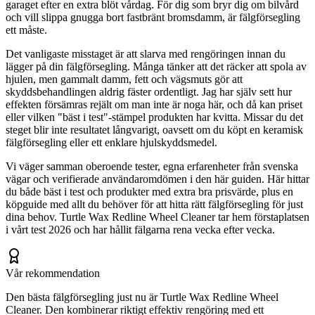
garaget efter en extra blöt vårdag. För dig som bryr dig om bilvård
och vill slippa gnugga bort fastbränt bromsdamm, är fälgförsegling
ett måste.
Det vanligaste misstaget är att slarva med rengöringen innan du
lägger på din fälgförsegling. Många tänker att det räcker att spola av
hjulen, men gammalt damm, fett och vägsmuts gör att
skyddsbehandlingen aldrig fäster ordentligt. Jag har själv sett hur
effekten försämras rejält om man inte är noga här, och då kan priset
eller vilken "bäst i test"-stämpel produkten har kvitta. Missar du det
steget blir inte resultatet långvarigt, oavsett om du köpt en keramisk
fälgförsegling eller ett enklare hjulskyddsmedel.
Vi väger samman oberoende tester, egna erfarenheter från svenska
vägar och verifierade användaromdömen i den här guiden. Här hittar
du både bäst i test och produkter med extra bra prisvärde, plus en
köpguide med allt du behöver för att hitta rätt fälgförsegling för just
dina behov. Turtle Wax Redline Wheel Cleaner tar hem förstaplatsen
i vårt test 2026 och har hållit fälgarna rena vecka efter vecka.
Vår rekommendation
Den bästa fälgförsegling just nu är Turtle Wax Redline Wheel
Cleaner. Den kombinerar riktigt effektiv rengöring med ett