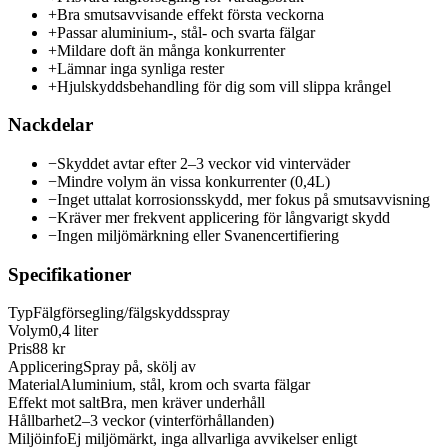
+
Bra smutsavvisande effekt första veckorna
+
Passar aluminium-, stål- och svarta fälgar
+
Mildare doft än många konkurrenter
+
Lämnar inga synliga rester
+
Hjulskyddsbehandling för dig som vill slippa krångel
Nackdelar
−
Skyddet avtar efter 2–3 veckor vid vinterväder
−
Mindre volym än vissa konkurrenter (0,4L)
−
Inget uttalat korrosionsskydd, mer fokus på smutsavvisning
−
Kräver mer frekvent applicering för långvarigt skydd
−
Ingen miljömärkning eller Svanencertifiering
Specifikationer
Typ
Fälgförsegling/fälgskyddsspray
Volym
0,4 liter
Pris
88 kr
Applicering
Spray på, skölj av
Material
Aluminium, stål, krom och svarta fälgar
Effekt mot salt
Bra, men kräver underhåll
Hållbarhet
2–3 veckor (vinterförhållanden)
Miljöinfo
Ej miljömärkt, inga allvarliga avvikelser enligt