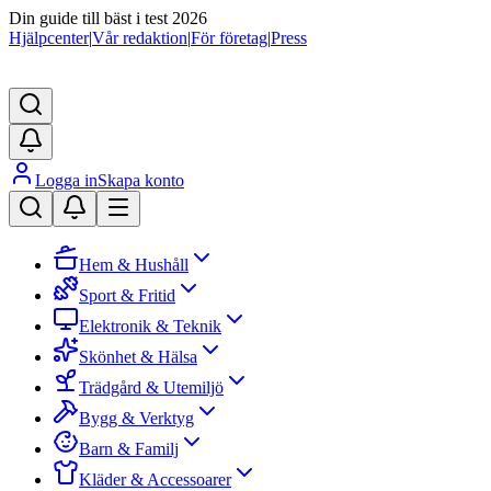
Din guide till bäst i test 2026
Hjälpcenter
|
Vår redaktion
|
För företag
|
Press
Logga in
Skapa konto
Hem & Hushåll
Sport & Fritid
Elektronik & Teknik
Skönhet & Hälsa
Trädgård & Utemiljö
Bygg & Verktyg
Barn & Familj
Kläder & Accessoarer