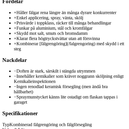
Fördelar
+
Håller fälgar rena längre än många dyrare konkurrenter
+
Enkel applicering, spray, vänta, skölj
+
Prisvärde i toppklass, räcker till många behandlingar
+
Funkar på aluminium, stål och kromfälgar
+
Skydd mot salt, smuts och bromsdamm
+
Klarar flera högtryckstvättar utan att försvinna
+
Kombinerar [fälgrengöring](/falgrengoring) med skydd i ett
steg
Nackdelar
−
Doften är stark, särskilt i stängda utrymmen
−
Innehåller kemikalier som kräver noggrann sköljning enligt
Kemikalieinspektionen
−
Ingen renodlad keramisk försegling (men ändå bra
hållbarhet)
−
Spraymunstycket känns lite ostadigt om flaskan tappas i
garaget
Specifikationer
Typ
Kombinerad fälgrengöring och fälgförsegling