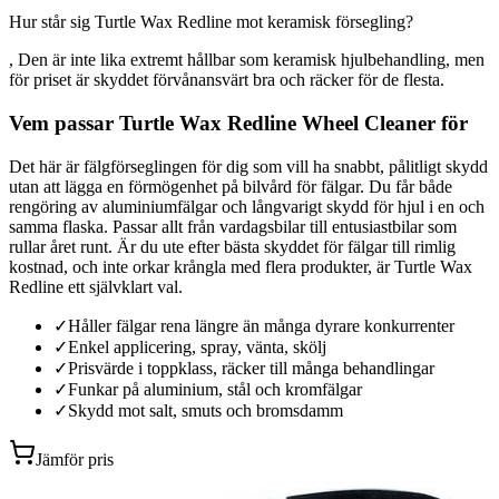
Hur står sig Turtle Wax Redline mot keramisk försegling?
, Den är inte lika extremt hållbar som keramisk hjulbehandling, men
för priset är skyddet förvånansvärt bra och räcker för de flesta.
Vem passar Turtle Wax Redline Wheel Cleaner för
Det här är fälgförseglingen för dig som vill ha snabbt, pålitligt skydd
utan att lägga en förmögenhet på bilvård för fälgar. Du får både
rengöring av aluminiumfälgar och långvarigt skydd för hjul i en och
samma flaska. Passar allt från vardagsbilar till entusiastbilar som
rullar året runt. Är du ute efter bästa skyddet för fälgar till rimlig
kostnad, och inte orkar krångla med flera produkter, är Turtle Wax
Redline ett självklart val.
✓
Håller fälgar rena längre än många dyrare konkurrenter
✓
Enkel applicering, spray, vänta, skölj
✓
Prisvärde i toppklass, räcker till många behandlingar
✓
Funkar på aluminium, stål och kromfälgar
✓
Skydd mot salt, smuts och bromsdamm
Jämför pris