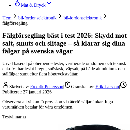
Mat & Dryck
Hem
bil-fordonselektronik
bil-fordonselektronik
fälgförsegling
Fälgförsegling bäst i test 2026: Skydd mot
salt, smuts och slitage – så klarar sig dina
fälgar på svenska vägar
Urval baserat på oberoende tester, verifierade omdömen och teknisk
data. Vi har testat i regn, snöslask, vägsalt, på både aluminium- och
stålfälgar samt efter flera högtryckstvättar.
Skrivet av:
Fredrik Pettersson
|
Granskat av:
Erik Larsson
|
Publicerat:
27 januari 2026
Observera att vi kan få provision via återförsäljarlänkar. Inga
varumärken betalar för våra omdömen.
Testvinnarna