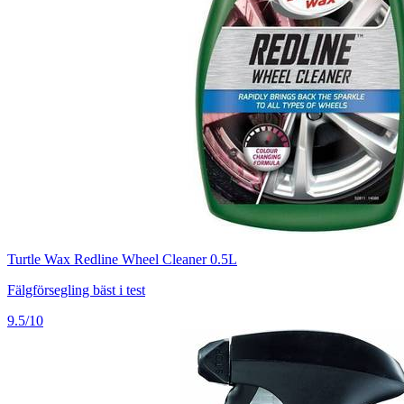
Turtle Wax Redline Wheel Cleaner 0.5L
Fälgförsegling bäst i test
9.5/10