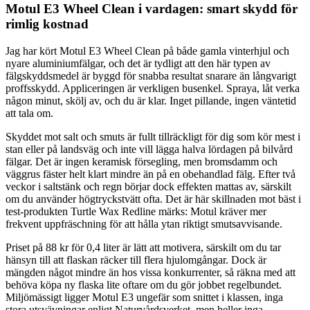
Motul E3 Wheel Clean i vardagen: smart skydd för
rimlig kostnad
Jag har kört Motul E3 Wheel Clean på både gamla vinterhjul och
nyare aluminiumfälgar, och det är tydligt att den här typen av
fälgskyddsmedel är byggd för snabba resultat snarare än långvarigt
proffsskydd. Appliceringen är verkligen busenkel. Spraya, låt verka
någon minut, skölj av, och du är klar. Inget pillande, ingen väntetid
att tala om.
Skyddet mot salt och smuts är fullt tillräckligt för dig som kör mest i
stan eller på landsväg och inte vill lägga halva lördagen på bilvård
fälgar. Det är ingen keramisk försegling, men bromsdamm och
väggrus fäster helt klart mindre än på en obehandlad fälg. Efter två
veckor i saltstänk och regn börjar dock effekten mattas av, särskilt
om du använder högtryckstvätt ofta. Det är här skillnaden mot bäst i
test-produkten Turtle Wax Redline märks: Motul kräver mer
frekvent uppfräschning för att hålla ytan riktigt smutsavvisande.
Priset på 88 kr för 0,4 liter är lätt att motivera, särskilt om du tar
hänsyn till att flaskan räcker till flera hjulomgångar. Dock är
mängden något mindre än hos vissa konkurrenter, så räkna med att
behöva köpa ny flaska lite oftare om du gör jobbet regelbundet.
Miljömässigt ligger Motul E3 ungefär som snittet i klassen, inga
stora utsvävningar enligt Naturvårdsverket, men heller inga