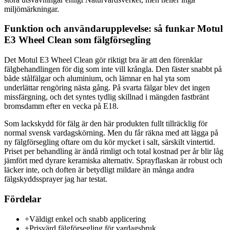
miljömärkningar.
Funktion och användarupplevelse: så funkar Motul
E3 Wheel Clean som fälgförsegling
Det Motul E3 Wheel Clean gör riktigt bra är att den förenklar
fälgbehandlingen för dig som inte vill krångla. Den fäster snabbt på
både stålfälgar och aluminium, och lämnar en hal yta som
underlättar rengöring nästa gång. På svarta fälgar blev det ingen
missfärgning, och det syntes tydlig skillnad i mängden fastbränt
bromsdamm efter en vecka på E18.
Som lackskydd för fälg är den här produkten fullt tillräcklig för
normal svensk vardagskörning. Men du får räkna med att lägga på
ny fälgförsegling oftare om du kör mycket i salt, särskilt vintertid.
Priset per behandling är ändå rimligt och total kostnad per år blir låg
jämfört med dyrare keramiska alternativ. Sprayflaskan är robust och
läcker inte, och doften är betydligt mildare än många andra
fälgskyddssprayer jag har testat.
Fördelar
+
Väldigt enkel och snabb applicering
+
Prisvärd fälgförsegling för vardagsbruk