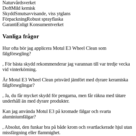
Naturvårdsverket
Doft
Mild kemisk
Skydd
Smutsavvisande, viss ytglans
Förpackning
Robust sprayflaska
Garanti
Enligt Konsumentverket
Vanliga frågor
Hur ofta bör jag applicera Motul E3 Wheel Clean som
fälgförsegling?
, För bästa skydd rekommenderar jag varannan till var tredje vecka
vid vinterkörning.
Är Motul E3 Wheel Clean prisvärd jämfört med dyrare keramiska
fälgförseglingar?
, Ja, du får mycket skydd för pengarna, men får räkna med tätare
underhåll än med dyrare produkter.
Kan jag använda Motul E3 på kromade fälgar och svarta
aluminiumfälgar?
, Absolut, den funkar bra på både krom och svartlackerade hjul utan
missfärgning eller flammighet.