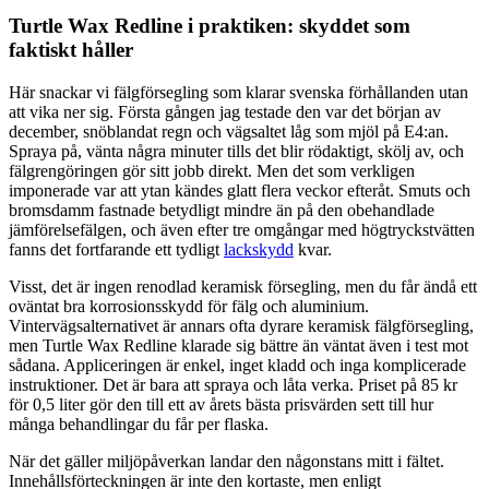
Turtle Wax Redline i praktiken: skyddet som
faktiskt håller
Här snackar vi fälgförsegling som klarar svenska förhållanden utan
att vika ner sig. Första gången jag testade den var det början av
december, snöblandat regn och vägsaltet låg som mjöl på E4:an.
Spraya på, vänta några minuter tills det blir rödaktigt, skölj av, och
fälgrengöringen gör sitt jobb direkt. Men det som verkligen
imponerade var att ytan kändes glatt flera veckor efteråt. Smuts och
bromsdamm fastnade betydligt mindre än på den obehandlade
jämförelsefälgen, och även efter tre omgångar med högtryckstvätten
fanns det fortfarande ett tydligt
lackskydd
kvar.
Visst, det är ingen renodlad keramisk försegling, men du får ändå ett
oväntat bra korrosionsskydd för fälg och aluminium.
Vintervägsalternativet är annars ofta dyrare keramisk fälgförsegling,
men Turtle Wax Redline klarade sig bättre än väntat även i test mot
sådana. Appliceringen är enkel, inget kladd och inga komplicerade
instruktioner. Det är bara att spraya och låta verka. Priset på 85 kr
för 0,5 liter gör den till ett av årets bästa prisvärden sett till hur
många behandlingar du får per flaska.
När det gäller miljöpåverkan landar den någonstans mitt i fältet.
Innehållsförteckningen är inte den kortaste, men enligt