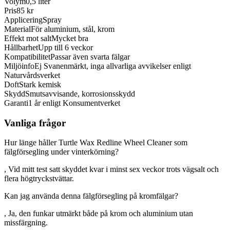
Volym
0,5 liter
Pris
85 kr
Applicering
Spray
Material
För aluminium, stål, krom
Effekt mot salt
Mycket bra
Hållbarhet
Upp till 6 veckor
Kompatibilitet
Passar även svarta fälgar
Miljöinfo
Ej Svanenmärkt, inga allvarliga avvikelser enligt
Naturvårdsverket
Doft
Stark kemisk
Skydd
Smutsavvisande, korrosionsskydd
Garanti
1 år enligt Konsumentverket
Vanliga frågor
Hur länge håller Turtle Wax Redline Wheel Cleaner som
fälgförsegling under vinterkörning?
, Vid mitt test satt skyddet kvar i minst sex veckor trots vägsalt och
flera högtryckstvättar.
Kan jag använda denna fälgförsegling på kromfälgar?
, Ja, den funkar utmärkt både på krom och aluminium utan
missfärgning.