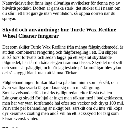
Naturvårdsverket finns inga allvarliga avvikelser för denna typ av
bilvårdsprodukt. Doften är ganska stark, det sticker till i näsan om
du står i ett litet garage utan ventilation, så öppna dörren när du
sprayar.
Skydd och användning: hur Turtle Wax Redline
Wheel Cleaner fungerar
Det som skiljer Turtle Wax Redline från många fälgskyddsmedel är
att den kombinerar rengöring och fälgförsegling i ett. Du slipper
alltså först förtvätta och sedan lägga på ett separat skyddande
fälgmedel, här får du båda stegen i samma flaska. Skyddet mot salt
och smuts är påtagligt, och när jag testade på kromfälgar blev ytan
också snyggt blank utan att lämna fläckar.
Fälgbehandlingen funkar lika bra på aluminium som på stål, och
även vanliga svarta fälgar klarar sig utan missfärgning.
Smutsavvisande effekt märks tydligt redan efter första tvätten.
Långvarigt skydd för hjul är inget man räknar med i budgetklassen,
men här var ytan fortfarande hal efter sex veckor och drygt 100 mil.
Prisvärde per behandling är riktigt bra, särskilt om du inte vill köpa
dyr keramisk coating men ändå vill ha ett lackskydd för fälg som
klarar svensk vinter.