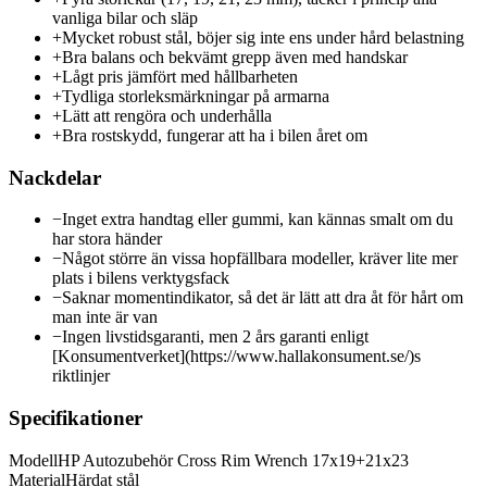
vanliga bilar och släp
+
Mycket robust stål, böjer sig inte ens under hård belastning
+
Bra balans och bekvämt grepp även med handskar
+
Lågt pris jämfört med hållbarheten
+
Tydliga storleksmärkningar på armarna
+
Lätt att rengöra och underhålla
+
Bra rostskydd, fungerar att ha i bilen året om
Nackdelar
−
Inget extra handtag eller gummi, kan kännas smalt om du
har stora händer
−
Något större än vissa hopfällbara modeller, kräver lite mer
plats i bilens verktygsfack
−
Saknar momentindikator, så det är lätt att dra åt för hårt om
man inte är van
−
Ingen livstidsgaranti, men 2 års garanti enligt
[Konsumentverket](https://www.hallakonsument.se/)s
riktlinjer
Specifikationer
Modell
HP Autozubehör Cross Rim Wrench 17x19+21x23
Material
Härdat stål