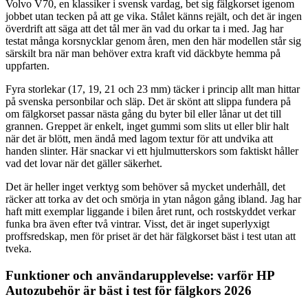
Volvo V70, en klassiker i svensk vardag, bet sig fälgkorset igenom
jobbet utan tecken på att ge vika. Stålet känns rejält, och det är ingen
överdrift att säga att det tål mer än vad du orkar ta i med. Jag har
testat många korsnycklar genom åren, men den här modellen står sig
särskilt bra när man behöver extra kraft vid däckbyte hemma på
uppfarten.
Fyra storlekar (17, 19, 21 och 23 mm) täcker i princip allt man hittar
på svenska personbilar och släp. Det är skönt att slippa fundera på
om fälgkorset passar nästa gång du byter bil eller lånar ut det till
grannen. Greppet är enkelt, inget gummi som slits ut eller blir halt
när det är blött, men ändå med lagom textur för att undvika att
handen slinter. Här snackar vi ett hjulmutterskors som faktiskt håller
vad det lovar när det gäller säkerhet.
Det är heller inget verktyg som behöver så mycket underhåll, det
räcker att torka av det och smörja in ytan någon gång ibland. Jag har
haft mitt exemplar liggande i bilen året runt, och rostskyddet verkar
funka bra även efter två vintrar. Visst, det är inget superlyxigt
proffsredskap, men för priset är det här fälgkorset bäst i test utan att
tveka.
Funktioner och användarupplevelse: varför HP
Autozubehör är bäst i test för fälgkors 2026