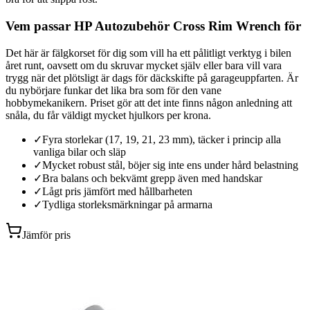
Vem passar HP Autozubehör Cross Rim Wrench för
Det här är fälgkorset för dig som vill ha ett pålitligt verktyg i bilen
året runt, oavsett om du skruvar mycket själv eller bara vill vara
trygg när det plötsligt är dags för däckskifte på garageuppfarten. Är
du nybörjare funkar det lika bra som för den vane
hobbymekanikern. Priset gör att det inte finns någon anledning att
snåla, du får väldigt mycket hjulkors per krona.
✓
Fyra storlekar (17, 19, 21, 23 mm), täcker i princip alla
vanliga bilar och släp
✓
Mycket robust stål, böjer sig inte ens under hård belastning
✓
Bra balans och bekvämt grepp även med handskar
✓
Lågt pris jämfört med hållbarheten
✓
Tydliga storleksmärkningar på armarna
Jämför pris