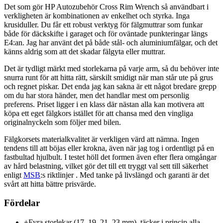
Det som gör HP Autozubehör Cross Rim Wrench så användbart i
verkligheten är kombinationen av enkelhet och styrka. Inga
krusiduller. Du får ett robust verktyg för fälgmuttrar som funkar
både för däckskifte i garaget och för oväntade punkteringar längs
E4:an. Jag har använt det på både stål- och aluminiumfälgar, och det
känns aldrig som att det skadar fälgyta eller muttrar.
Det är tydligt märkt med storlekarna på varje arm, så du behöver inte
snurra runt för att hitta rätt, särskilt smidigt när man står ute på grus
och regnet piskar. Det enda jag kan sakna är ett något bredare grepp
om du har stora händer, men det handlar mest om personlig
preferens. Priset ligger i en klass där nästan alla kan motivera att
köpa ett eget fälgkors istället för att chansa med den vingliga
originalnyckeln som följer med bilen.
Fälgkorsets materialkvalitet är verkligen värd att nämna. Ingen
tendens till att böjas eller krokna, även när jag tog i ordentligt på en
fastbultad hjulbult. I testet höll det formen även efter flera omgångar
av hård belastning, vilket gör det till ett tryggt val sett till säkerhet
enligt
MSB
:s riktlinjer . Med tanke på livslängd och garanti är det
svårt att hitta bättre prisvärde.
Fördelar
+
Fyra storlekar (17, 19, 21, 23 mm), täcker i princip alla