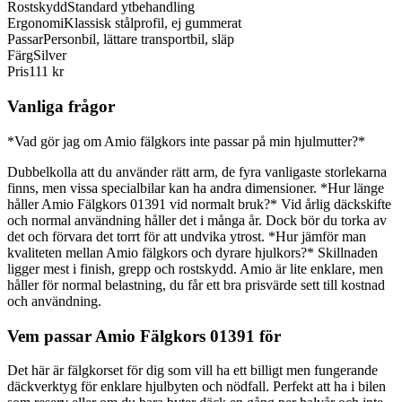
Rostskydd
Standard ytbehandling
Ergonomi
Klassisk stålprofil, ej gummerat
Passar
Personbil, lättare transportbil, släp
Färg
Silver
Pris
111 kr
Vanliga frågor
*Vad gör jag om Amio fälgkors inte passar på min hjulmutter?*
Dubbelkolla att du använder rätt arm, de fyra vanligaste storlekarna
finns, men vissa specialbilar kan ha andra dimensioner. *Hur länge
håller Amio Fälgkors 01391 vid normalt bruk?* Vid årlig däckskifte
och normal användning håller det i många år. Dock bör du torka av
det och förvara det torrt för att undvika ytrost. *Hur jämför man
kvaliteten mellan Amio fälgkors och dyrare hjulkors?* Skillnaden
ligger mest i finish, grepp och rostskydd. Amio är lite enklare, men
håller för normal belastning, du får ett bra prisvärde sett till kostnad
och användning.
Vem passar Amio Fälgkors 01391 för
Det här är fälgkorset för dig som vill ha ett billigt men fungerande
däckverktyg för enklare hjulbyten och nödfall. Perfekt att ha i bilen