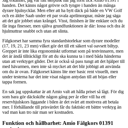
Jag erkänner, jag var rätt skeptisk när jag först fick Amio 01391 i
handen. Det känns något grövre och tyngre i handen än många
dyrare hjulnycklar. Men efter att ha bytt däck på både en VW Golf
och en äldre Saab under ett par svala aprilmorgnar, måste jag säga
att det gör jobbet utan krångel. Visst, finishen är lite enklare och du
får inga finesser, men själva grundfunktionen är där: lossa och dra åt
hjulmuttrar snabbt och utan att slinta.
Fälgkorset har samma fyra standardstorlekar som dyrare modeller
(17, 19, 21, 23 mm) vilket gör det till ett säkert val oavsett biltyp.
Greppet är inte lika ergonomiskt utformat som på testvinnaren, men
det är ändå tillräckligt för att du ska kunna ta i med båda händerna
utan att verktyget glider. Det är också så pass tungt att det hjälper till
med hävarmen, men inte så mycket att det blir jobbigt att använda
om du är ovan. Fälgkorset känns lite mer basic rent visuellt, men
under testerna har det inte visat någon antydan till att böjas eller
tappa formen.
En sak jag uppskattar är att Amio valt att hålla priset så lågt. För dig
som bara gör däckskifte någon gång per år eller vill ha ett
reservhjulskors liggande i bilen är det svårt att motivera att betala
mer. I förhållande till prisvärdet får du faktiskt ett bättre verktyg än
vad man kan tro när man ser kostnaden.
Funktion och hållbarhet: Amio Fälgkors 01391