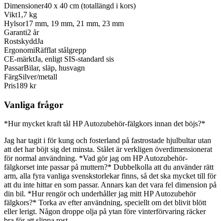
Dimensioner
40 x 40 cm (totallängd i kors)
Vikt
1,7 kg
Hylsor
17 mm, 19 mm, 21 mm, 23 mm
Garanti
2 år
Rostskydd
Ja
Ergonomi
Räfflat stålgrepp
CE-märkt
Ja, enligt SIS-standard sis
Passar
Bilar, släp, husvagn
Färg
Silver/metall
Pris
189 kr
Vanliga frågor
*Hur mycket kraft tål HP Autozubehör-fälgkors innan det böjs?*
Jag har tagit i för kung och fosterland på fastrostade hjulbultar utan
att det har böjt sig det minsta. Stålet är verkligen överdimensionerat
för normal användning. *Vad gör jag om HP Autozubehör-
fälgkorset inte passar på muttern?* Dubbelkolla att du använder rätt
arm, alla fyra vanliga svenskstorlekar finns, så det ska mycket till för
att du inte hittar en som passar. Annars kan det vara fel dimension på
din bil. *Hur rengör och underhåller jag mitt HP Autozubehör
fälgkors?* Torka av efter användning, speciellt om det blivit blött
eller lerigt. Någon droppe olja på ytan före vinterförvaring räcker
bra för att slippa rost.