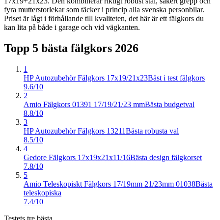
17x19+21x23. Den kombinerar riktigt robust stål, säkert grepp och
fyra mutterstorlekar som täcker i princip alla svenska personbilar.
Priset är lågt i förhållande till kvaliteten, det här är ett fälgkors du
kan lita på både i garage och vid vägkanten.
Topp 5 bästa
fälgkors
2026
1
HP Autozubehör Fälgkors 17x19/21x23
Bäst i test fälgkors
9.6/10
2
Amio Fälgkors 01391 17/19/21/23 mm
Bästa budgetval
8.8/10
3
HP Autozubehör Fälgkors 13211
Bästa robusta val
8.5/10
4
Gedore Fälgkors 17x19x21x11/16
Bästa design fälgkorset
7.8/10
5
Amio Teleskopiskt Fälgkors 17/19mm 21/23mm 01038
Bästa
teleskopiska
7.4/10
Testets tre bästa