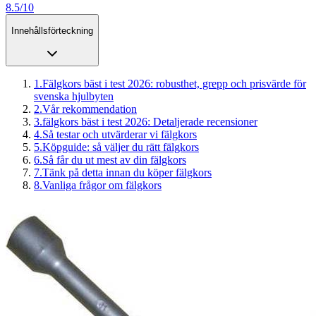
8.5/10
Innehållsförteckning
1
.
Fälgkors bäst i test 2026: robusthet, grepp och prisvärde för
svenska hjulbyten
2
.
Vår rekommendation
3
.
fälgkors bäst i test 2026: Detaljerade recensioner
4
.
Så testar och utvärderar vi fälgkors
5
.
Köpguide: så väljer du rätt fälgkors
6
.
Så får du ut mest av din fälgkors
7
.
Tänk på detta innan du köper fälgkors
8
.
Vanliga frågor om fälgkors