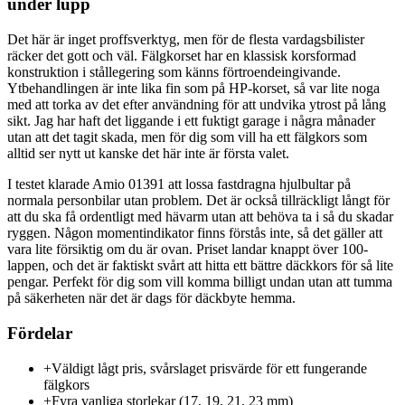
under lupp
Det här är inget proffsverktyg, men för de flesta vardagsbilister
räcker det gott och väl. Fälgkorset har en klassisk korsformad
konstruktion i stållegering som känns förtroendeingivande.
Ytbehandlingen är inte lika fin som på HP-korset, så var lite noga
med att torka av det efter användning för att undvika ytrost på lång
sikt. Jag har haft det liggande i ett fuktigt garage i några månader
utan att det tagit skada, men för dig som vill ha ett fälgkors som
alltid ser nytt ut kanske det här inte är första valet.
I testet klarade Amio 01391 att lossa fastdragna hjulbultar på
normala personbilar utan problem. Det är också tillräckligt långt för
att du ska få ordentligt med hävarm utan att behöva ta i så du skadar
ryggen. Någon momentindikator finns förstås inte, så det gäller att
vara lite försiktig om du är ovan. Priset landar knappt över 100-
lappen, och det är faktiskt svårt att hitta ett bättre däckkors för så lite
pengar. Perfekt för dig som vill komma billigt undan utan att tumma
på säkerheten när det är dags för däckbyte hemma.
Fördelar
+
Väldigt lågt pris, svårslaget prisvärde för ett fungerande
fälgkors
+
Fyra vanliga storlekar (17, 19, 21, 23 mm)