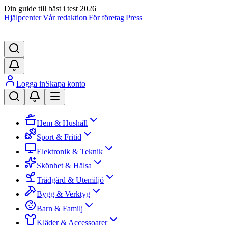
Din guide till bäst i test 2026
Hjälpcenter
|
Vår redaktion
|
För företag
|
Press
Logga in
Skapa konto
Hem & Hushåll
Sport & Fritid
Elektronik & Teknik
Skönhet & Hälsa
Trädgård & Utemiljö
Bygg & Verktyg
Barn & Familj
Kläder & Accessoarer