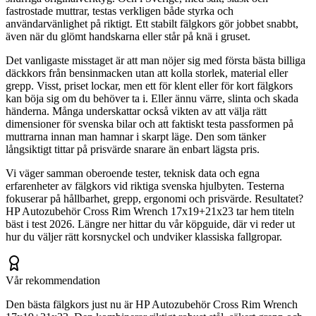
fastrostade muttrar, testas verkligen både styrka och
användarvänlighet på riktigt. Ett stabilt fälgkors gör jobbet snabbt,
även när du glömt handskarna eller står på knä i gruset.
Det vanligaste misstaget är att man nöjer sig med första bästa billiga
däckkors från bensinmacken utan att kolla storlek, material eller
grepp. Visst, priset lockar, men ett för klent eller för kort fälgkors
kan böja sig om du behöver ta i. Eller ännu värre, slinta och skada
händerna. Många underskattar också vikten av att välja rätt
dimensioner för svenska bilar och att faktiskt testa passformen på
muttrarna innan man hamnar i skarpt läge. Den som tänker
långsiktigt tittar på prisvärde snarare än enbart lägsta pris.
Vi väger samman oberoende tester, teknisk data och egna
erfarenheter av fälgkors vid riktiga svenska hjulbyten. Testerna
fokuserar på hållbarhet, grepp, ergonomi och prisvärde. Resultatet?
HP Autozubehör Cross Rim Wrench 17x19+21x23 tar hem titeln
bäst i test 2026. Längre ner hittar du vår köpguide, där vi reder ut
hur du väljer rätt korsnyckel och undviker klassiska fallgropar.
Vår rekommendation
Den bästa fälgkors just nu är HP Autozubehör Cross Rim Wrench