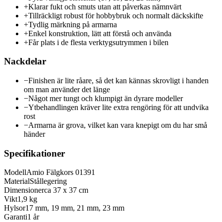
+
Klarar fukt och smuts utan att påverkas nämnvärt
+
Tillräckligt robust för hobbybruk och normalt däckskifte
+
Tydlig märkning på armarna
+
Enkel konstruktion, lätt att förstå och använda
+
Får plats i de flesta verktygsutrymmen i bilen
Nackdelar
−
Finishen är lite råare, så det kan kännas skrovligt i handen
om man använder det länge
−
Något mer tungt och klumpigt än dyrare modeller
−
Ytbehandlingen kräver lite extra rengöring för att undvika
rost
−
Armarna är grova, vilket kan vara knepigt om du har små
händer
Specifikationer
Modell
Amio Fälgkors 01391
Material
Stållegering
Dimensioner
ca 37 x 37 cm
Vikt
1,9 kg
Hylsor
17 mm, 19 mm, 21 mm, 23 mm
Garanti
1 år