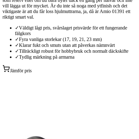
som reserv eller om du bara byter däck en gång per halvår och inte
vill lägga ut för mycket. Är du inte så noga med ytfinish och det
viktigaste är att du får loss hjulmuttrarna, ja, då är Amio 01391 ett
riktigt smart val.
✓
Väldigt lågt pris, svårslaget prisvärde för ett fungerande
fälgkors
✓
Fyra vanliga storlekar (17, 19, 21, 23 mm)
✓
Klarar fukt och smuts utan att påverkas nämnvärt
✓
Tillräckligt robust för hobbybruk och normalt däckskifte
✓
Tydlig märkning på armarna
Jämför pris