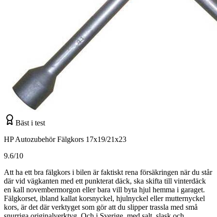
Bäst i test
HP Autozubehör Fälgkors 17x19/21x23
9.6/10
Att ha ett bra fälgkors i bilen är faktiskt rena försäkringen när du står
där vid vägkanten med ett punkterat däck, ska skifta till vinterdäck
en kall novembermorgon eller bara vill byta hjul hemma i garaget.
Fälgkorset, ibland kallat korsnyckel, hjulnyckel eller mutternyckel
kors, är det där verktyget som gör att du slipper trassla med små
snurriga originalverktyg. Och i Sverige, med salt, slask och