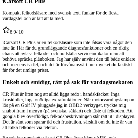
iCarsoft CR Plus
Kompakt felkodsläsare med svensk text, funkar för de flesta
vardagsfel och är lätt att ta med.
8.9
/ 10
iCarsoft CR Plus är en felkodsläsare som inte låtsas vara något den
inte är. Här får du grundläggande diagnosfunktioner och en riktig
chans att avläsa felkoder och nollställa serviceindikator utan att
behöva spräcka plånboken. Jag har själv använt den till både enklare
och mer envisa fel, och det är förvånansvärt hur mycket du faktiskt
får för det rimliga priset.
Enkelt och smidigt, rätt på sak för vardagsmekaren
CR Plus är liten nog att alltid ligga redo i handskfacket. Inga
krusiduller, inga onödiga extrafunktioner. När motorvarningslampan
lös på en Golf IV pluggade jag in OBD2-verktyget, tryckte mig
snabbt fram i menyn (på svenska, såklart) och läste ut felkoden. Att
googla blev överflödigt, felkodsbeskrivningen står rätt ut i displayen.
Det är sånt som sparar tid och frustration, särskilt om du inte är van
att tolka felkoder via telefon.
En sak jag uppskattar är att CR Plus även klarar ABS- och