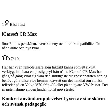
1
Bäst i test
iCarsoft CR Max
Stor 7-tums pekskärm, svensk meny och bred kompatibilitet för
både äldre och nya bilar.
9.7
/ 10
Här har vi en felkodsläsare som faktiskt känns som ett riktigt
verktyg, inte bara en plastig pryl från nätet. iCarsoft CR Max har
gång på gång visat sig vara den smidigaste diagnosapparaten när jag
behövt göra bilservice hemma, oavsett om det handlat om att läsa
felkoder på en Volvo V70 från -08 eller på en nyare VW Passat. Det
är ingen slump att den landar högst upp i testet.
Konkret användarupplevelse: Lyxen av stor skärm
och svensk pedagogik