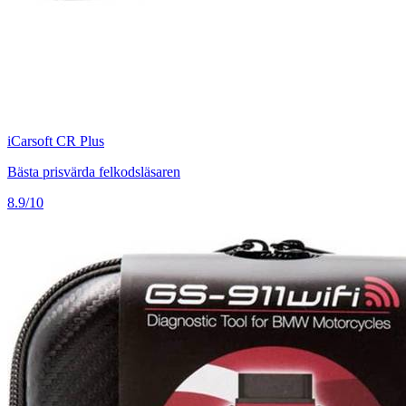
iCarsoft CR Plus
Bästa prisvärda felkodsläsaren
8.9/10