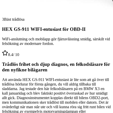
3
Bäst trådlösa
HEX GS-911 WIFI-entusiast för OBD-II
WiFi-anslutning och mobilapp gör fjärravläsning smidig, särskilt vid
felsökning av modernare fordon.
8.4
/ 10
Trådlös frihet och djup diagnos, en felkodsläsare för
den nyfikne bilägaren
Att använda HEX GS-911 WIFI-entusiast är lite som att gå över till
trådlösa hörlurar för första gången, du vill aldrig tillbaka till
sladdarna. Jag testade den här felkodsläsaren på en BMW X3 en
kall januaridag och blev faktiskt positivt överraskad av hur smidigt
allt gick. Diagnosinstrumentet kopplas direkt till bilens OBD2-port,
men kommunikationen sker trådlöst till mobilen eller datorn. Det är
ovärderligt när man står ute och vill kunna röra sig fritt runt bilen vid
felsökning av exempelvis motorvarningslampan eller