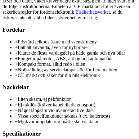
USB och dator, vilket kräver några extra steg men är inget svårt om
du följer instruktionerna. Enheten är CE-märkt och följer svenska
säkerhetsregler för fordonselektronik
Elsäkerhetsverket
, så du
riskerar inte att sabba bilens styrenhet av misstag.
Fördelar
+
Prisvärd felkodsläsare med svensk meny
+
Lätt att använda, även för nybörjare
+
Klarar de flesta vardagsfel på både gamla och nya bilar
+
Fungerar på motor, ABS, airbag och automatlåda
+
Kompakt format, alltid redo i bilen
+
Nollställning av servicelampa stöd för flera märken
+
CE-märkt och säker för din bils elektronik
Nackdelar
−
Liten skärm, ej pekfunktion
−
Ej trådlös (kräver kabel till diagnosport)
−
Något långsam vid avancerad live-data
−
Vissa specialfunktioner saknas (t.ex. batteritest)
−
Mjukvaruuppdatering måste ske via dator
Specifikationer