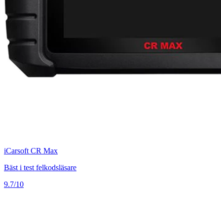
iCarsoft CR Max
Bäst i test felkodsläsare
9.7/10