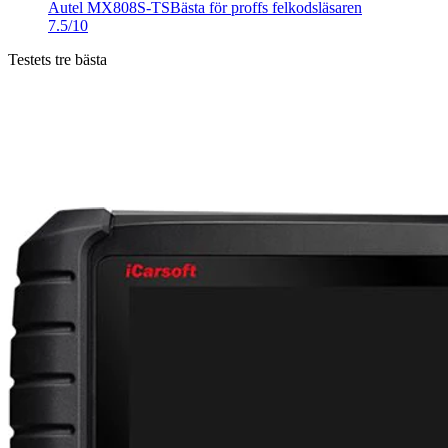
Autel MX808S-TS
Bästa för proffs felkodsläsaren
7.5/10
Testets tre bästa