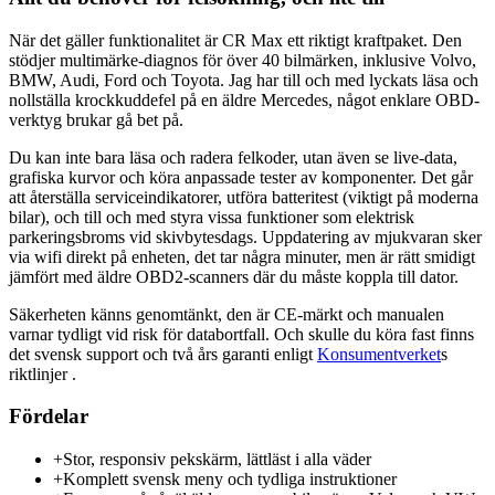
När det gäller funktionalitet är CR Max ett riktigt kraftpaket. Den
stödjer multimärke-diagnos för över 40 bilmärken, inklusive Volvo,
BMW, Audi, Ford och Toyota. Jag har till och med lyckats läsa och
nollställa krockkuddefel på en äldre Mercedes, något enklare OBD-
verktyg brukar gå bet på.
Du kan inte bara läsa och radera felkoder, utan även se live-data,
grafiska kurvor och köra anpassade tester av komponenter. Det går
att återställa serviceindikatorer, utföra batteritest (viktigt på moderna
bilar), och till och med styra vissa funktioner som elektrisk
parkeringsbroms vid skivbytesdags. Uppdatering av mjukvaran sker
via wifi direkt på enheten, det tar några minuter, men är rätt smidigt
jämfört med äldre OBD2-scanners där du måste koppla till dator.
Säkerheten känns genomtänkt, den är CE-märkt och manualen
varnar tydligt vid risk för databortfall. Och skulle du köra fast finns
det svensk support och två års garanti enligt
Konsumentverket
s
riktlinjer .
Fördelar
+
Stor, responsiv pekskärm, lättläst i alla väder
+
Komplett svensk meny och tydliga instruktioner