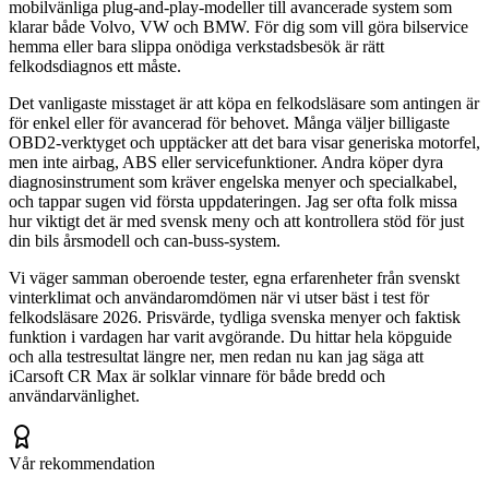
mobilvänliga plug-and-play-modeller till avancerade system som
klarar både Volvo, VW och BMW. För dig som vill göra bilservice
hemma eller bara slippa onödiga verkstadsbesök är rätt
felkodsdiagnos ett måste.
Det vanligaste misstaget är att köpa en felkodsläsare som antingen är
för enkel eller för avancerad för behovet. Många väljer billigaste
OBD2-verktyget och upptäcker att det bara visar generiska motorfel,
men inte airbag, ABS eller servicefunktioner. Andra köper dyra
diagnosinstrument som kräver engelska menyer och specialkabel,
och tappar sugen vid första uppdateringen. Jag ser ofta folk missa
hur viktigt det är med svensk meny och att kontrollera stöd för just
din bils årsmodell och can-buss-system.
Vi väger samman oberoende tester, egna erfarenheter från svenskt
vinterklimat och användaromdömen när vi utser bäst i test för
felkodsläsare 2026. Prisvärde, tydliga svenska menyer och faktisk
funktion i vardagen har varit avgörande. Du hittar hela köpguide
och alla testresultat längre ner, men redan nu kan jag säga att
iCarsoft CR Max är solklar vinnare för både bredd och
användarvänlighet.
Vår rekommendation