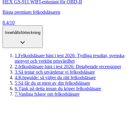
HEX GS-911 WIFI-entusiast för OBD-II
Bästa premium felkodsläsaren
8.4/10
Innehållsförteckning
1
.
Felkodsläsare bäst i test 2026: Tydliga resultat, svenska
menyer och verklig prisvärdhet
2
.
felkodsläsare bäst i test 2026: Detaljerade recensioner
3
.
Så testar och utvärderar vi felkodsläsare
4
.
Köpguide: så väljer du rätt felkodsläsare
5
.
Så får du ut mest av din felkodsläsare
6
.
Tänk på detta innan du köper felkodsläsare
7
.
Vanliga frågor om felkodsläsare