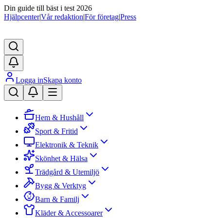
Din guide till bäst i test 2026
Hjälpcenter
|
Vår redaktion
|
För företag
|
Press
Logga in
Skapa konto
Hem & Hushåll
Sport & Fritid
Elektronik & Teknik
Skönhet & Hälsa
Trädgård & Utemiljö
Bygg & Verktyg
Barn & Familj
Kläder & Accessoarer