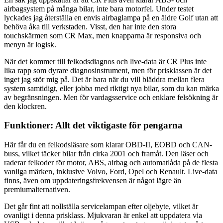
airbagsystem på många bilar, inte bara motorfel. Under testet
lyckades jag återställa en envis airbaglampa på en äldre Golf utan att
behöva åka till verkstaden. Visst, den har inte den stora
touchskärmen som CR Max, men knapparna är responsiva och
menyn är logisk.
När det kommer till felkodsdiagnos och live-data är CR Plus inte
lika rapp som dyrare diagnosinstrument, men för prisklassen är det
inget jag stör mig på. Det är bara när du vill bläddra mellan flera
system samtidigt, eller jobba med riktigt nya bilar, som du kan märka
av begränsningen. Men för vardagsservice och enklare felsökning är
den klockren.
Funktioner: Allt det viktigaste för pengarna
Här får du en felkodsläsare som klarar OBD-II, EOBD och CAN-
buss, vilket täcker bilar från cirka 2001 och framåt. Den läser och
raderar felkoder för motor, ABS, airbag och automatlåda på de flesta
vanliga märken, inklusive Volvo, Ford, Opel och Renault. Live-data
finns, även om uppdateringsfrekvensen är något lägre än
premiumalternativen.
Det går fint att nollställa servicelampan efter oljebyte, vilket är
ovanligt i denna prisklass. Mjukvaran är enkel att uppdatera via