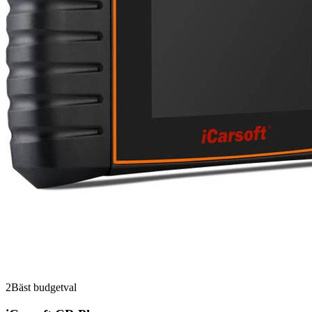
2
Bäst budgetval