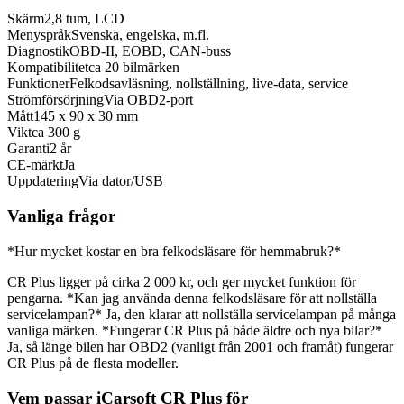
Skärm
2,8 tum, LCD
Menyspråk
Svenska, engelska, m.fl.
Diagnostik
OBD-II, EOBD, CAN-buss
Kompatibilitet
ca 20 bilmärken
Funktioner
Felkodsavläsning, nollställning, live-data, service
Strömförsörjning
Via OBD2-port
Mått
145 x 90 x 30 mm
Vikt
ca 300 g
Garanti
2 år
CE-märkt
Ja
Uppdatering
Via dator/USB
Vanliga frågor
*Hur mycket kostar en bra felkodsläsare för hemmabruk?*
CR Plus ligger på cirka 2 000 kr, och ger mycket funktion för
pengarna. *Kan jag använda denna felkodsläsare för att nollställa
servicelampan?* Ja, den klarar att nollställa servicelampan på många
vanliga märken. *Fungerar CR Plus på både äldre och nya bilar?*
Ja, så länge bilen har OBD2 (vanligt från 2001 och framåt) fungerar
CR Plus på de flesta modeller.
Vem passar iCarsoft CR Plus för