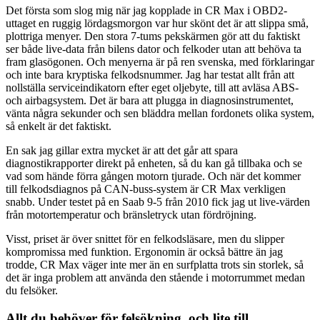
Det första som slog mig när jag kopplade in CR Max i OBD2-
uttaget en ruggig lördagsmorgon var hur skönt det är att slippa små,
plottriga menyer. Den stora 7-tums pekskärmen gör att du faktiskt
ser både live-data från bilens dator och felkoder utan att behöva ta
fram glasögonen. Och menyerna är på ren svenska, med förklaringar
och inte bara kryptiska felkodsnummer. Jag har testat allt från att
nollställa serviceindikatorn efter eget oljebyte, till att avläsa ABS-
och airbagsystem. Det är bara att plugga in diagnosinstrumentet,
vänta några sekunder och sen bläddra mellan fordonets olika system,
så enkelt är det faktiskt.
En sak jag gillar extra mycket är att det går att spara
diagnostikrapporter direkt på enheten, så du kan gå tillbaka och se
vad som hände förra gången motorn tjurade. Och när det kommer
till felkodsdiagnos på CAN-buss-system är CR Max verkligen
snabb. Under testet på en Saab 9-5 från 2010 fick jag ut live-värden
från motortemperatur och bränsletryck utan fördröjning.
Visst, priset är över snittet för en felkodsläsare, men du slipper
kompromissa med funktion. Ergonomin är också bättre än jag
trodde, CR Max väger inte mer än en surfplatta trots sin storlek, så
det är inga problem att använda den stående i motorrummet medan
du felsöker.
Allt du behöver för felsökning, och lite till