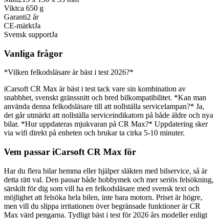
Vikt
ca 650 g
Garanti
2 år
CE-märkt
Ja
Svensk support
Ja
Vanliga frågor
*Vilken felkodsläsare är bäst i test 2026?*
iCarsoft CR Max är bäst i test tack vare sin kombination av
snabbhet, svenskt gränssnitt och bred bilkompatibilitet. *Kan man
använda denna felkodsläsare till att nollställa servicelampan?* Ja,
det går utmärkt att nollställa serviceindikatorn på både äldre och nya
bilar. *Hur uppdateras mjukvaran på CR Max?* Uppdatering sker
via wifi direkt på enheten och brukar ta cirka 5-10 minuter.
Vem passar iCarsoft CR Max för
Har du flera bilar hemma eller hjälper släkten med bilservice, så är
detta rätt val. Den passar både hobbymek och mer seriös felsökning,
särskilt för dig som vill ha en felkodsläsare med svensk text och
möjlighet att felsöka hela bilen, inte bara motorn. Priset är högre,
men vill du slippa irritationen över begränsade funktioner är CR
Max värd pengarna. Tydligt bäst i test för 2026 års modeller enligt