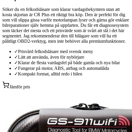
Söker du en felkodsläsare som klarar vardagsbekymren utan att
kosta skjortan är CR Plus ett riktigt bra köp. Den är perfekt för dig
som vill slippa gissa varför motorlampan lyser och gärna gör enklare
bilreparationer själv hemma på uppfarten. Du får ett diagnosesystem
som täcker det mesta och ett prisvärde som är svårt att slå i det här
segmentet. Jag rekommenderar den till bilägare som vill ha ett
pålitligt OBD2-verktyg, men inte behöver alla premiumfunktioner.
✓
Prisvärd felkodsläsare med svensk meny
✓
Lätt att använda, även för nybörjare
✓
Klarar de flesta vardagsfel på både gamla och nya bilar
✓
Fungerar på motor, ABS, airbag och automatlåda
✓
Kompakt format, alltid redo i bilen
Jämför pris