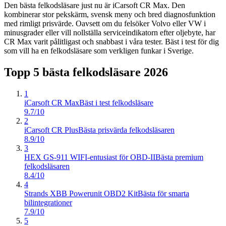
Den bästa felkodsläsare just nu är iCarsoft CR Max. Den
kombinerar stor pekskärm, svensk meny och bred diagnosfunktion
med rimligt prisvärde. Oavsett om du felsöker Volvo eller VW i
minusgrader eller vill nollställa serviceindikatorn efter oljebyte, har
CR Max varit pålitligast och snabbast i våra tester. Bäst i test för dig
som vill ha en felkodsläsare som verkligen funkar i Sverige.
Topp 5 bästa
felkodsläsare
2026
1
iCarsoft CR Max
Bäst i test felkodsläsare
9.7/10
2
iCarsoft CR Plus
Bästa prisvärda felkodsläsaren
8.9/10
3
HEX GS-911 WIFI-entusiast för OBD-II
Bästa premium
felkodsläsaren
8.4/10
4
Strands XBB Powerunit OBD2 Kit
Bästa för smarta
bilintegrationer
7.9/10
5