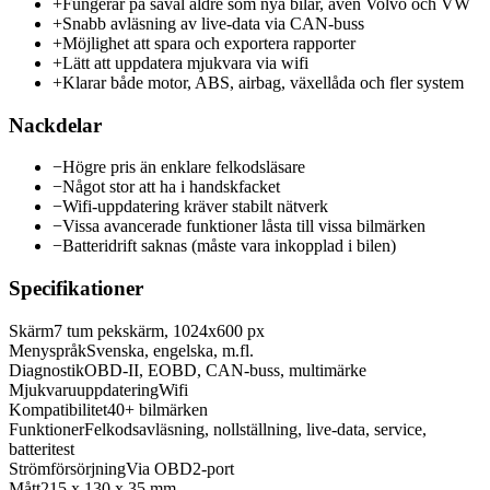
+
Fungerar på såväl äldre som nya bilar, även Volvo och VW
+
Snabb avläsning av live-data via CAN-buss
+
Möjlighet att spara och exportera rapporter
+
Lätt att uppdatera mjukvara via wifi
+
Klarar både motor, ABS, airbag, växellåda och fler system
Nackdelar
−
Högre pris än enklare felkodsläsare
−
Något stor att ha i handskfacket
−
Wifi-uppdatering kräver stabilt nätverk
−
Vissa avancerade funktioner låsta till vissa bilmärken
−
Batteridrift saknas (måste vara inkopplad i bilen)
Specifikationer
Skärm
7 tum pekskärm, 1024x600 px
Menyspråk
Svenska, engelska, m.fl.
Diagnostik
OBD-II, EOBD, CAN-buss, multimärke
Mjukvaruuppdatering
Wifi
Kompatibilitet
40+ bilmärken
Funktioner
Felkodsavläsning, nollställning, live-data, service,
batteritest
Strömförsörjning
Via OBD2-port
Mått
215 x 130 x 35 mm