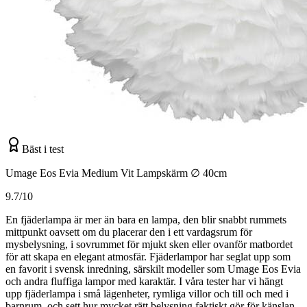
Bäst i test
Umage Eos Evia Medium Vit Lampskärm ∅ 40cm
9.7/10
En fjäderlampa är mer än bara en lampa, den blir snabbt rummets
mittpunkt oavsett om du placerar den i ett vardagsrum för
mysbelysning, i sovrummet för mjukt sken eller ovanför matbordet
för att skapa en elegant atmosfär. Fjäderlampor har seglat upp som
en favorit i svensk inredning, särskilt modeller som Umage Eos Evia
och andra fluffiga lampor med karaktär. I våra tester har vi hängt
upp fjäderlampa i små lägenheter, rymliga villor och till och med i
barnrum, och sett hur mycket rätt belysning faktiskt gör för känslan