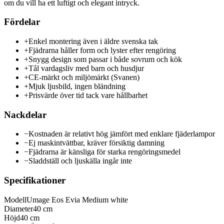
om du vill ha ett luftigt och elegant intryck.
Fördelar
+
Enkel montering även i äldre svenska tak
+
Fjädrarna håller form och lyster efter rengöring
+
Snygg design som passar i både sovrum och kök
+
Tål vardagsliv med barn och husdjur
+
CE-märkt och miljömärkt (Svanen)
+
Mjuk ljusbild, ingen bländning
+
Prisvärde över tid tack vare hållbarhet
Nackdelar
−
Kostnaden är relativt hög jämfört med enklare fjäderlampor
−
Ej maskintvättbar, kräver försiktig damning
−
Fjädrarna är känsliga för starka rengöringsmedel
−
Sladdställ och ljuskälla ingår inte
Specifikationer
Modell
Umage Eos Evia Medium white
Diameter
40 cm
Höjd
40 cm