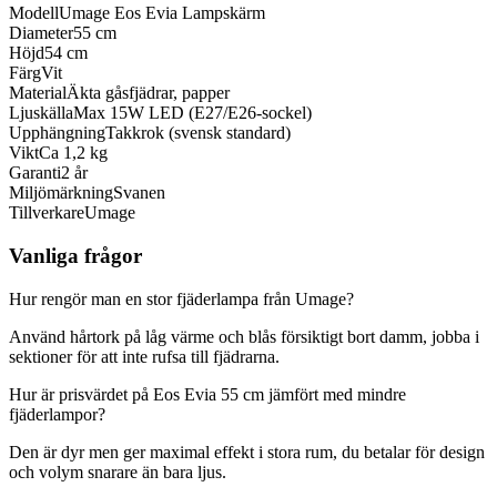
Modell
Umage Eos Evia Lampskärm
Diameter
55 cm
Höjd
54 cm
Färg
Vit
Material
Äkta gåsfjädrar, papper
Ljuskälla
Max 15W LED (E27/E26-sockel)
Upphängning
Takkrok (svensk standard)
Vikt
Ca 1,2 kg
Garanti
2 år
Miljömärkning
Svanen
Tillverkare
Umage
Vanliga frågor
Hur rengör man en stor fjäderlampa från Umage?
Använd hårtork på låg värme och blås försiktigt bort damm, jobba i
sektioner för att inte rufsa till fjädrarna.
Hur är prisvärdet på Eos Evia 55 cm jämfört med mindre
fjäderlampor?
Den är dyr men ger maximal effekt i stora rum, du betalar för design
och volym snarare än bara ljus.