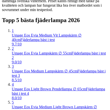
dammiga svenska vinterhem. Priset känns rimligt med tanke på
kvaliteten och lampan har fungerat lika bra över matbordet som i
sovrummet under min testperiod.
Topp 5 bästa
fjäderlampa
2026
1
Umage Eos Evia Medium Vit Lampskärm ∅
40cm
Fjäderlampa bäst i test
9.7/10
2
Umage Eos Evia Lampskärm ∅ 55cm
Fjäderlampa bäst i test
2
9.0/10
3
Umage Eos Medium Lampskärm ∅ 45cm
Fjäderlampa bäst i
test 3
8.5/10
4
Umage Eos Light Brown Pendellampa ∅ 65cm
Fjäderlampa
bäst i test 4
8.0/10
5
Umage Eos Evia Medium Light Brown Lampskärm ∅