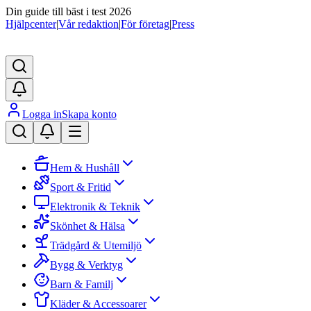
Din guide till bäst i test 2026
Hjälpcenter
|
Vår redaktion
|
För företag
|
Press
Logga in
Skapa konto
Hem & Hushåll
Sport & Fritid
Elektronik & Teknik
Skönhet & Hälsa
Trädgård & Utemiljö
Bygg & Verktyg
Barn & Familj
Kläder & Accessoarer