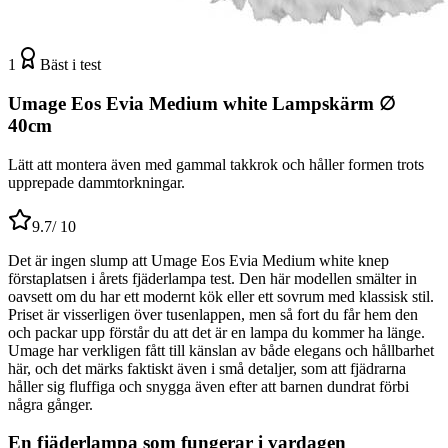
1
Bäst i test
Umage Eos Evia Medium white Lampskärm ∅
40cm
Lätt att montera även med gammal takkrok och håller formen trots
upprepade dammtorkningar.
9.7
/ 10
Det är ingen slump att Umage Eos Evia Medium white knep
förstaplatsen i årets fjäderlampa test. Den här modellen smälter in
oavsett om du har ett modernt kök eller ett sovrum med klassisk stil.
Priset är visserligen över tusenlappen, men så fort du får hem den
och packar upp förstår du att det är en lampa du kommer ha länge.
Umage har verkligen fått till känslan av både elegans och hållbarhet
här, och det märks faktiskt även i små detaljer, som att fjädrarna
håller sig fluffiga och snygga även efter att barnen dundrat förbi
några gånger.
En fjäderlampa som fungerar i vardagen