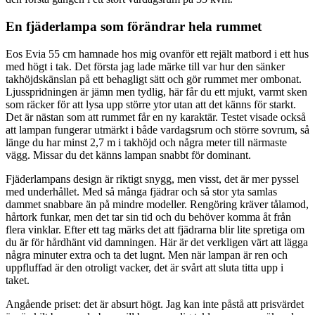
En fjäderlampa som förändrar hela rummet
Eos Evia 55 cm hamnade hos mig ovanför ett rejält matbord i ett hus
med högt i tak. Det första jag lade märke till var hur den sänker
takhöjdskänslan på ett behagligt sätt och gör rummet mer ombonat.
Ljusspridningen är jämn men tydlig, här får du ett mjukt, varmt sken
som räcker för att lysa upp större ytor utan att det känns för starkt.
Det är nästan som att rummet får en ny karaktär. Testet visade också
att lampan fungerar utmärkt i både vardagsrum och större sovrum, så
länge du har minst 2,7 m i takhöjd och några meter till närmaste
vägg. Missar du det känns lampan snabbt för dominant.
Fjäderlampans design är riktigt snygg, men visst, det är mer pyssel
med underhållet. Med så många fjädrar och så stor yta samlas
dammet snabbare än på mindre modeller. Rengöring kräver tålamod,
hårtork funkar, men det tar sin tid och du behöver komma åt från
flera vinklar. Efter ett tag märks det att fjädrarna blir lite spretiga om
du är för hårdhänt vid damningen. Här är det verkligen värt att lägga
några minuter extra och ta det lugnt. Men när lampan är ren och
uppfluffad är den otroligt vacker, det är svårt att sluta titta upp i
taket.
Angående priset: det är absurt högt. Jag kan inte påstå att prisvärdet