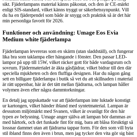
sikt. Fjäderlampans material känns påkostat, och den är CE-märkt
enligt SIS-standard, vilket känns tryggt ur säkerhetssynpunkt. Vill
du ha en fjäderpendel som både är snygg och praktisk så är det här
min personliga favorit för 2026.
Funktioner och användning: Umage Eos Evia
Medium white fjäderlampa
Fjäderlampan levereras som en skärm (utan sladdställ), och fungerar
lika bra som taklampa eller hängande i fönster. Den passar LED-
lampor på upp till 15W, vilket räcker gott för både vardagsrum och
sovrum. Fjädermaterialet är äkta gåsfjädrar, vilket bidrar till den där
speciella mjukheten och den fluffiga designen. Har du någon gång
sett en billigare fjäderlampa i butik så vet du att skillnaden i material
är rätt uppenbar, här är det tätt mellan fjädrarna, och lampan håller
volymen även efter några dammtorkningar.
En detalj jag uppskattade var att fjäderlampan inte luktade konstigt
ur kartongen, vilket händer ibland med syntetmaterial. Lampan är
dessutom miljömärkt med Svanen, vilket är ovanligt för den här
typen av belysning. Umage anger själva att lampan bör dammas av
med hårtork, och det funkade fint för mig, bara att blåsa försiktigt så
lossnar dammet utan att fjädrarna tappar form. För den som vill byta
stil ibland finns den även i brun, men jag tycker den vita gör sig bäst