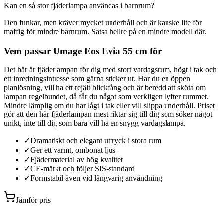
Kan en så stor fjäderlampa användas i barnrum?
Den funkar, men kräver mycket underhåll och är kanske lite för
maffig för mindre barnrum. Satsa hellre på en mindre modell där.
Vem passar Umage Eos Evia 55 cm för
Det här är fjäderlampan för dig med stort vardagsrum, högt i tak och
ett inredningsintresse som gärna sticker ut. Har du en öppen
planlösning, vill ha ett rejält blickfång och är beredd att sköta om
lampan regelbundet, då får du något som verkligen lyfter rummet.
Mindre lämplig om du har lågt i tak eller vill slippa underhåll. Priset
gör att den här fjäderlampan mest riktar sig till dig som söker något
unikt, inte till dig som bara vill ha en snygg vardagslampa.
✓
Dramatiskt och elegant uttryck i stora rum
✓
Ger ett varmt, ombonat ljus
✓
Fjädermaterial av hög kvalitet
✓
CE-märkt och följer SIS-standard
✓
Formstabil även vid långvarig användning
Jämför pris