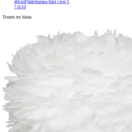
40cm
Fjäderlampa bäst i test 5
7.6/10
Testets tre bästa