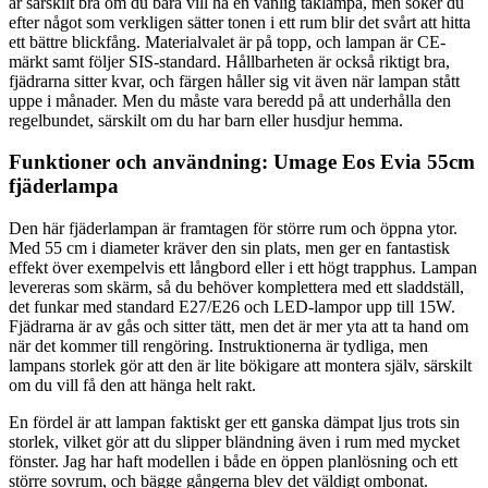
är särskilt bra om du bara vill ha en vanlig taklampa, men söker du
efter något som verkligen sätter tonen i ett rum blir det svårt att hitta
ett bättre blickfång. Materialvalet är på topp, och lampan är CE-
märkt samt följer SIS-standard. Hållbarheten är också riktigt bra,
fjädrarna sitter kvar, och färgen håller sig vit även när lampan stått
uppe i månader. Men du måste vara beredd på att underhålla den
regelbundet, särskilt om du har barn eller husdjur hemma.
Funktioner och användning: Umage Eos Evia 55cm
fjäderlampa
Den här fjäderlampan är framtagen för större rum och öppna ytor.
Med 55 cm i diameter kräver den sin plats, men ger en fantastisk
effekt över exempelvis ett långbord eller i ett högt trapphus. Lampan
levereras som skärm, så du behöver komplettera med ett sladdställ,
det funkar med standard E27/E26 och LED-lampor upp till 15W.
Fjädrarna är av gås och sitter tätt, men det är mer yta att ta hand om
när det kommer till rengöring. Instruktionerna är tydliga, men
lampans storlek gör att den är lite bökigare att montera själv, särskilt
om du vill få den att hänga helt rakt.
En fördel är att lampan faktiskt ger ett ganska dämpat ljus trots sin
storlek, vilket gör att du slipper bländning även i rum med mycket
fönster. Jag har haft modellen i både en öppen planlösning och ett
större sovrum, och bägge gångerna blev det väldigt ombonat.