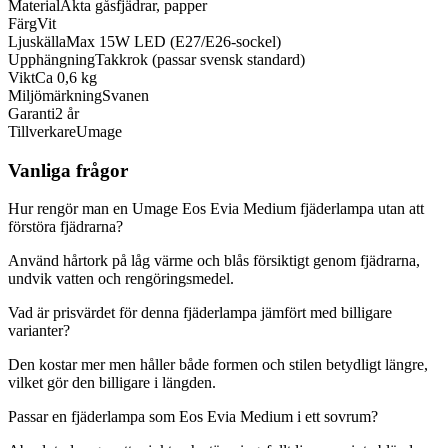
Material
Äkta gåsfjädrar, papper
Färg
Vit
Ljuskälla
Max 15W LED (E27/E26-sockel)
Upphängning
Takkrok (passar svensk standard)
Vikt
Ca 0,6 kg
Miljömärkning
Svanen
Garanti
2 år
Tillverkare
Umage
Vanliga frågor
Hur rengör man en Umage Eos Evia Medium fjäderlampa utan att
förstöra fjädrarna?
Använd hårtork på låg värme och blås försiktigt genom fjädrarna,
undvik vatten och rengöringsmedel.
Vad är prisvärdet för denna fjäderlampa jämfört med billigare
varianter?
Den kostar mer men håller både formen och stilen betydligt längre,
vilket gör den billigare i längden.
Passar en fjäderlampa som Eos Evia Medium i ett sovrum?