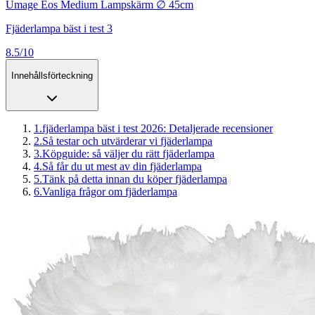
Umage Eos Medium Lampskärm ∅ 45cm
Fjäderlampa bäst i test 3
8.5/10
Innehållsförteckning
1
.
fjäderlampa bäst i test 2026: Detaljerade recensioner
2
.
Så testar och utvärderar vi fjäderlampa
3
.
Köpguide: så väljer du rätt fjäderlampa
4
.
Så får du ut mest av din fjäderlampa
5
.
Tänk på detta innan du köper fjäderlampa
6
.
Vanliga frågor om fjäderlampa