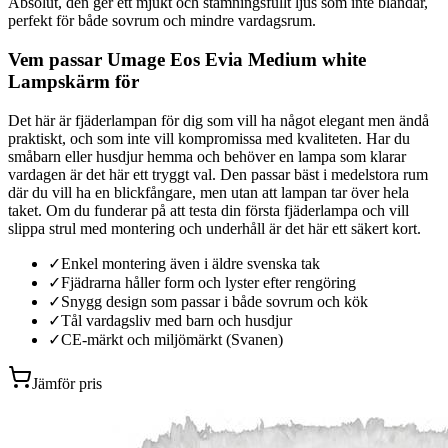
Absolut, den ger ett mjukt och stämningsfullt ljus som inte bländar,
perfekt för både sovrum och mindre vardagsrum.
Vem passar Umage Eos Evia Medium white
Lampskärm för
Det här är fjäderlampan för dig som vill ha något elegant men ändå
praktiskt, och som inte vill kompromissa med kvaliteten. Har du
småbarn eller husdjur hemma och behöver en lampa som klarar
vardagen är det här ett tryggt val. Den passar bäst i medelstora rum
där du vill ha en blickfångare, men utan att lampan tar över hela
taket. Om du funderar på att testa din första fjäderlampa och vill
slippa strul med montering och underhåll är det här ett säkert kort.
✓
Enkel montering även i äldre svenska tak
✓
Fjädrarna håller form och lyster efter rengöring
✓
Snygg design som passar i både sovrum och kök
✓
Tål vardagsliv med barn och husdjur
✓
CE-märkt och miljömärkt (Svanen)
Jämför pris