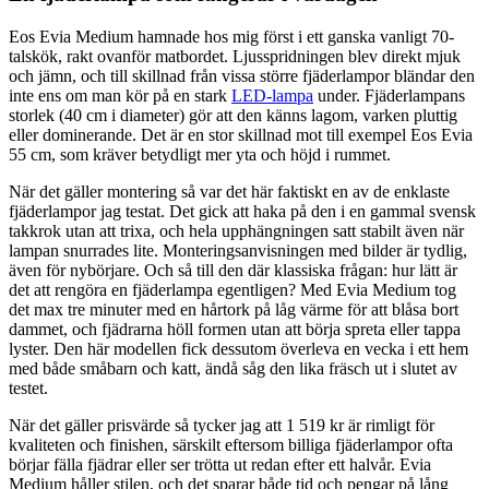
Eos Evia Medium hamnade hos mig först i ett ganska vanligt 70-
talskök, rakt ovanför matbordet. Ljusspridningen blev direkt mjuk
och jämn, och till skillnad från vissa större fjäderlampor bländar den
inte ens om man kör på en stark
LED-lampa
under. Fjäderlampans
storlek (40 cm i diameter) gör att den känns lagom, varken pluttig
eller dominerande. Det är en stor skillnad mot till exempel Eos Evia
55 cm, som kräver betydligt mer yta och höjd i rummet.
När det gäller montering så var det här faktiskt en av de enklaste
fjäderlampor jag testat. Det gick att haka på den i en gammal svensk
takkrok utan att trixa, och hela upphängningen satt stabilt även när
lampan snurrades lite. Monteringsanvisningen med bilder är tydlig,
även för nybörjare. Och så till den där klassiska frågan: hur lätt är
det att rengöra en fjäderlampa egentligen? Med Evia Medium tog
det max tre minuter med en hårtork på låg värme för att blåsa bort
dammet, och fjädrarna höll formen utan att börja spreta eller tappa
lyster. Den här modellen fick dessutom överleva en vecka i ett hem
med både småbarn och katt, ändå såg den lika fräsch ut i slutet av
testet.
När det gäller prisvärde så tycker jag att 1 519 kr är rimligt för
kvaliteten och finishen, särskilt eftersom billiga fjäderlampor ofta
börjar fälla fjädrar eller ser trötta ut redan efter ett halvår. Evia
Medium håller stilen, och det sparar både tid och pengar på lång