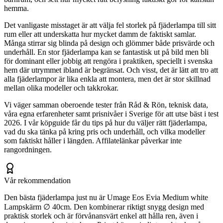
hemma.
Det vanligaste misstaget är att välja fel storlek på fjäderlampa till sitt
rum eller att underskatta hur mycket damm de faktiskt samlar.
Många stirrar sig blinda på design och glömmer både prisvärde och
underhåll. En stor fjäderlampa kan se fantastisk ut på bild men bli
för dominant eller jobbig att rengöra i praktiken, speciellt i svenska
hem där utrymmet ibland är begränsat. Och visst, det är lätt att tro att
alla fjäderlampor är lika enkla att montera, men det är stor skillnad
mellan olika modeller och takkrokar.
Vi väger samman oberoende tester från Råd & Rön, teknisk data,
våra egna erfarenheter samt prisnivåer i Sverige för att utse bäst i test
2026. I vår köpguide får du tips på hur du väljer rätt fjäderlampa,
vad du ska tänka på kring pris och underhåll, och vilka modeller
som faktiskt håller i längden. Affilatelänkar påverkar inte
rangordningen.
Vår rekommendation
Den bästa fjäderlampa just nu är Umage Eos Evia Medium white
Lampskärm ∅ 40cm. Den kombinerar riktigt snygg design med
praktisk storlek och är förvånansvärt enkel att hålla ren, även i