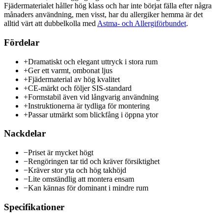
Fjädermaterialet håller hög klass och har inte börjat fälla efter några
månaders användning, men visst, har du allergiker hemma är det
alltid värt att dubbelkolla med
Astma- och Allergiförbundet
.
Fördelar
+
Dramatiskt och elegant uttryck i stora rum
+
Ger ett varmt, ombonat ljus
+
Fjädermaterial av hög kvalitet
+
CE-märkt och följer SIS-standard
+
Formstabil även vid långvarig användning
+
Instruktionerna är tydliga för montering
+
Passar utmärkt som blickfång i öppna ytor
Nackdelar
−
Priset är mycket högt
−
Rengöringen tar tid och kräver försiktighet
−
Kräver stor yta och hög takhöjd
−
Lite omständlig att montera ensam
−
Kan kännas för dominant i mindre rum
Specifikationer