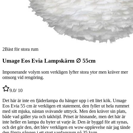
2
Bäst för stora rum
Umage Eos Evia Lampskärm ∅ 55cm
Imponerande volym som verkligen lyfter stora ytor men kräver mer
omsorg vid rengöring.
9.0
/ 10
Det här är inte en fjäderlampa du hänger upp i ett litet kök. Umage
Eos Evia 55 cm är verkligen ett statement, den fyller ut hela rummet
med sitt mjuka, nästan svävande uttryck. Men den kräver sin plats,
både vad gäller yta och takhöjd. Priset är hisnande, men det här är
inte heller en lampa du byter ut varje år. Den är byggd för att synas,
och det gör den, det blev verkligen en wow-upplevelse när jag tände
den första gången i ett stort vardagsrum på 35 kvm.