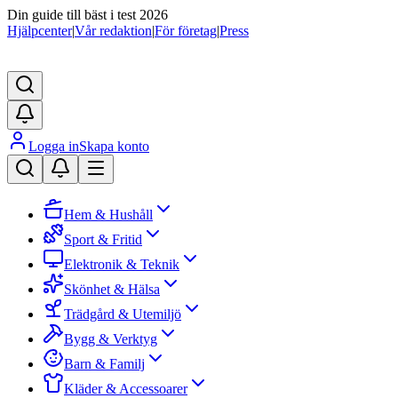
Din guide till bäst i test 2026
Hjälpcenter
|
Vår redaktion
|
För företag
|
Press
Logga in
Skapa konto
Hem & Hushåll
Sport & Fritid
Elektronik & Teknik
Skönhet & Hälsa
Trädgård & Utemiljö
Bygg & Verktyg
Barn & Familj
Kläder & Accessoarer