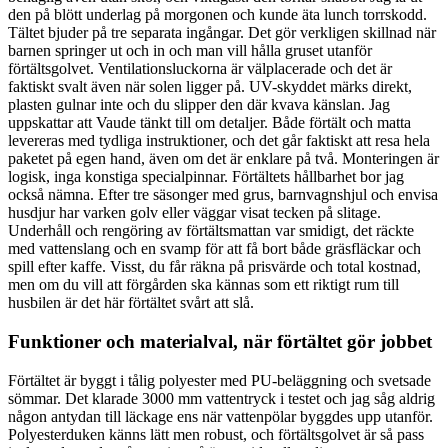
den på blött underlag på morgonen och kunde äta lunch torrskodd.
Tältet bjuder på tre separata ingångar. Det gör verkligen skillnad när
barnen springer ut och in och man vill hålla gruset utanför
förtältsgolvet. Ventilationsluckorna är välplacerade och det är
faktiskt svalt även när solen ligger på. UV-skyddet märks direkt,
plasten gulnar inte och du slipper den där kvava känslan. Jag
uppskattar att Vaude tänkt till om detaljer. Både förtält och matta
levereras med tydliga instruktioner, och det går faktiskt att resa hela
paketet på egen hand, även om det är enklare på två. Monteringen är
logisk, inga konstiga specialpinnar. Förtältets hållbarhet bor jag
också nämna. Efter tre säsonger med grus, barnvagnshjul och envisa
husdjur har varken golv eller väggar visat tecken på slitage.
Underhåll och rengöring av förtältsmattan var smidigt, det räckte
med vattenslang och en svamp för att få bort både gräsfläckar och
spill efter kaffe. Visst, du får räkna på prisvärde och total kostnad,
men om du vill att förgården ska kännas som ett riktigt rum till
husbilen är det här förtältet svårt att slå.
Funktioner och materialval, när förtältet gör jobbet
Förtältet är byggt i tålig polyester med PU-beläggning och svetsade
sömmar. Det klarade 3000 mm vattentryck i testet och jag såg aldrig
någon antydan till läckage ens när vattenpölar byggdes upp utanför.
Polyesterduken känns lätt men robust, och förtältsgolvet är så pass