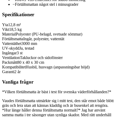
−
Förtältsmattan något stel i minusgrader
Specifikationer
Yta
12,8 m²
Vikt
18,5 kg
Material
Polyester (PU-belagd, svetsade sömmar)
Förtältsmatta
Ingår, polyester, vattentät
Vattentäthet
3000 mm
UV-skydd
Ja, testad
Ingångar
3 st
Ventilation
Takluckor och sidofönster
Packmått
80 x 40 x 30 cm
Kompatibilitet
Husbil, husvagn (anpassningsbar höjd)
Garanti
2 år
Vanliga frågor
*Vilken förtältsmatta är bäst i test för svenska väderförhållanden?*
Vaudes förtältsmatta utmärkte sig i mitt test, den står emot både blött
gräs och lera utan att kännas kladdig och är busenkel att rengöra.
*Hur länge håller denna förtältsmatta normalt?* Jag har använt
samma matta i tre säsonger utan synliga skador. Med rätt underhåll