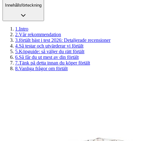
Innehållsförteckning
1
.
Intro
2
.
Vår rekommendation
3
.
förtält bäst i test 2026: Detaljerade recensioner
4
.
Så testar och utvärderar vi förtält
5
.
Köpguide: så väljer du rätt förtält
6
.
Så får du ut mest av din förtält
7
.
Tänk på detta innan du köper förtält
8
.
Vanliga frågor om förtält