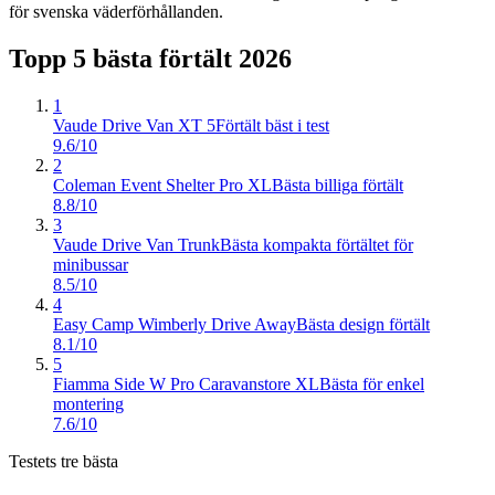
för svenska väderförhållanden.
Topp 5 bästa
förtält
2026
1
Vaude Drive Van XT 5
Förtält bäst i test
9.6/10
2
Coleman Event Shelter Pro XL
Bästa billiga förtält
8.8/10
3
Vaude Drive Van Trunk
Bästa kompakta förtältet för
minibussar
8.5/10
4
Easy Camp Wimberly Drive Away
Bästa design förtält
8.1/10
5
Fiamma Side W Pro Caravanstore XL
Bästa för enkel
montering
7.6/10
Testets tre bästa