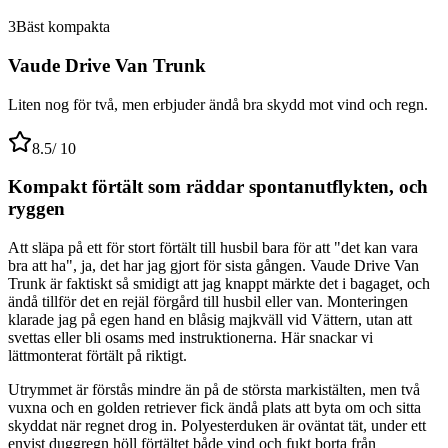
3
Bäst kompakta
Vaude Drive Van Trunk
Liten nog för två, men erbjuder ändå bra skydd mot vind och regn.
8.5
/ 10
Kompakt förtält som räddar spontanutflykten, och
ryggen
Att släpa på ett för stort förtält till husbil bara för att "det kan vara
bra att ha", ja, det har jag gjort för sista gången. Vaude Drive Van
Trunk är faktiskt så smidigt att jag knappt märkte det i bagaget, och
ändå tillför det en rejäl förgård till husbil eller van. Monteringen
klarade jag på egen hand en blåsig majkväll vid Vättern, utan att
svettas eller bli osams med instruktionerna. Här snackar vi
lättmonterat förtält på riktigt.
Utrymmet är förstås mindre än på de största markistälten, men två
vuxna och en golden retriever fick ändå plats att byta om och sitta
skyddat när regnet drog in. Polyesterduken är oväntat tät, under ett
envist duggregn höll förtältet både vind och fukt borta från