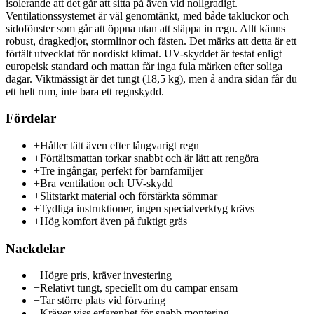
isolerande att det går att sitta på även vid nollgradigt.
Ventilationssystemet är väl genomtänkt, med både takluckor och
sidofönster som går att öppna utan att släppa in regn. Allt känns
robust, dragkedjor, stormlinor och fästen. Det märks att detta är ett
förtält utvecklat för nordiskt klimat. UV-skyddet är testat enligt
europeisk standard och mattan får inga fula märken efter soliga
dagar. Viktmässigt är det tungt (18,5 kg), men å andra sidan får du
ett helt rum, inte bara ett regnskydd.
Fördelar
+
Håller tätt även efter långvarigt regn
+
Förtältsmattan torkar snabbt och är lätt att rengöra
+
Tre ingångar, perfekt för barnfamiljer
+
Bra ventilation och UV-skydd
+
Slitstarkt material och förstärkta sömmar
+
Tydliga instruktioner, ingen specialverktyg krävs
+
Hög komfort även på fuktigt gräs
Nackdelar
−
Högre pris, kräver investering
−
Relativt tungt, speciellt om du campar ensam
−
Tar större plats vid förvaring
−
Kräver viss erfarenhet för snabb montering