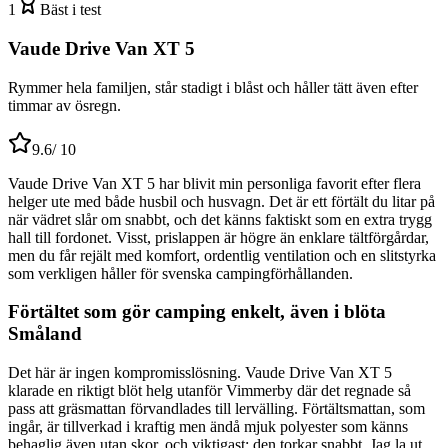
1
Bäst i test
Vaude Drive Van XT 5
Rymmer hela familjen, står stadigt i blåst och håller tätt även efter
timmar av ösregn.
9.6
/ 10
Vaude Drive Van XT 5 har blivit min personliga favorit efter flera
helger ute med både husbil och husvagn. Det är ett förtält du litar på
när vädret slår om snabbt, och det känns faktiskt som en extra trygg
hall till fordonet. Visst, prislappen är högre än enklare tältförgårdar,
men du får rejält med komfort, ordentlig ventilation och en slitstyrka
som verkligen håller för svenska campingförhållanden.
Förtältet som gör camping enkelt, även i blöta
Småland
Det här är ingen kompromisslösning. Vaude Drive Van XT 5
klarade en riktigt blöt helg utanför Vimmerby där det regnade så
pass att gräsmattan förvandlades till lervälling. Förtältsmattan, som
ingår, är tillverkad i kraftig men ändå mjuk polyester som känns
behaglig även utan skor, och viktigast: den torkar snabbt. Jag la ut