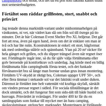
campingbord
och stolar, och det till ett pris som faktiskt känns snällt
mot semesterbudgeten.
Förtältet som räddar grillfesten, stort, snabbt och
prisvärt
Jag testade denna markistält-variant under midsommarhelgen på
västkusten, ni vet, när vädret kan slå om från sol till ösregn på tio
minuter. Det är här Coleman Event Shelter Pro XL briljerar. Det går
fort att resa, även på egen hand, även om det är enklare om man är
två och har lite rutin. Konstruktionen är enkel: ett stort, bågformat
tak med ordentliga stålrör och spännband. Ytan på 20 m² räcker för
hela gänget och grillen, och du slipper trängsel även när regnet öser
ner. Förtältsgolv ingår inte, så du får själv välja förtältsmatta eller
golv beroende på komfortkrav och underlag. Jag körde med en billig
förtältsmatta från campingbutik första testet, och det funkade
förvånansvärt bra så länge man borstar undan grus innan montering.
Förtältets UV-skydd är riktigt bra, Coleman uppger UPF 50+, och
efter flera timmar i stekande sol var det faktiskt svalt under duken.
Däremot är förtältet inte helt vattentätt vid kraftiga skyfall, särskilt
om vinden pressar regnet i sidled. För sociala tillställningar är det
dock utmärkt, och det fungerar fint som sido-tält till både husbil och
husvagn. Prisvärdet är svårslaget. För under 400 kr får du en
samlingsplats som funkar till mycket mer än bara camping,
skolavslutningar, uteluncher, marknader. Monteringen är förlåtande,