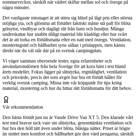
sommarveckor, särskilt när vädret skiftar mellan sol och ösregn på
några minuter.
Det vanligaste misstaget är att stirra sig blind på lågt pris eller största
möjliga yta, och glömma att förtältet faktiskt måste stå pall för blöta
gräsytor, vindbyar och dagligt slit från barn och husdjur. Många
underskattar hur snabbt dåligt material blir kladdigt eller hur svårt
det är att torka en förtältsmatta efter en natt med ösregn. Ventilation,
monteringstid och hållbarhet syns sällan i prislappen, men känns
direkt när du väl står där på en svensk campingplats.
Vi väger samman oberoende tester, egna erfarenheter och
användaromdömen från hela Sverige för att kora bäst i test bland
årets modeller. Fokus ligger på slitstyrka, regntålighet, ventilation
och prisvärde, precis det som avgör hur bra ett förtält håller för
verklig svensk camping. Missa inte vår köpguide för tips kring
material, montering och hur du hittar rätt förtältsmatta för ditt behov.
Vår rekommendation
Den bästa förtält just nu är Vaude Drive Van XT 5. Den klarade vårt
test med bravur tack vare sin slitstyrka, genomtänkta ventilation och
hur bra den höll tätt även under blöta, blåsiga nätter. Priset är högre
än snittet men komfort och hållbarhet gör den värd pengarna, särskilt