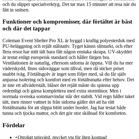
och du slipper specialverktyg. Det tar max 15 minuter att resa när du
fått in snitsen.
Funktioner och kompromisser, där förtältet är bäst
och där det tappar
Coleman Event Shelter Pro XL är byggd i kraftig polyesterduk med
PU-beläggning och rejält stålstativ. Tyget känns slitstarkt, och efter
flera resor har mitt tält bara fått någon enstaka skrapa. UV-skyddet
är testat enligt europeisk standard och håller färgen bra.
Ventilationen är naturlig, eftersom sidorna är öppna. Vill du ha mer
väderskydd, finns sidoväggar som tillval, men då sticker priset
snabbt iväg. Förtältsgolv är inget som följer med, så du får själv
anpassa isolering och komfort med en förtältsmatta efter behov. Det
är inte ett allväderstält, blåser det rejält måste du spänna upp
ordentligt och gärna komplettera med extra stormlinor. Men i
normala svenska sommarvindar står det stabilt. Vid regn håller taket
tätt, men rinner vattnet in från sidorna gäller det att ha rätt
förtältsmatta för att slippa blött under bordet. Jag har testat både
tunna och tjocka mattor, och det gör stor skillnad för komforten.
Fördelar
+
Otroligt prisvärd, mycket yta för liten kostnad