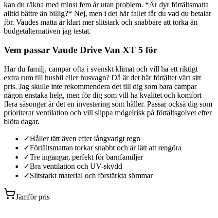
kan du räkna med minst fem år utan problem. *Är dyr förtältsmatta
alltid bättre än billig?* Nej, men i det här fallet får du vad du betalar
för. Vaudes matta är klart mer slitstark och snabbare att torka än
budgetalternativen jag testat.
Vem passar Vaude Drive Van XT 5 för
Har du familj, campar ofta i svenskt klimat och vill ha ett riktigt
extra rum till husbil eller husvagn? Då är det här förtältet värt sitt
pris. Jag skulle inte rekommendera det till dig som bara campar
någon enstaka helg, men för dig som vill ha kvalitet och komfort
flera säsonger är det en investering som håller. Passar också dig som
prioriterar ventilation och vill slippa mögelrisk på förtältsgolvet efter
blöta dagar.
✓
Håller tätt även efter långvarigt regn
✓
Förtältsmattan torkar snabbt och är lätt att rengöra
✓
Tre ingångar, perfekt för barnfamiljer
✓
Bra ventilation och UV-skydd
✓
Slitstarkt material och förstärkta sömmar
Jämför pris