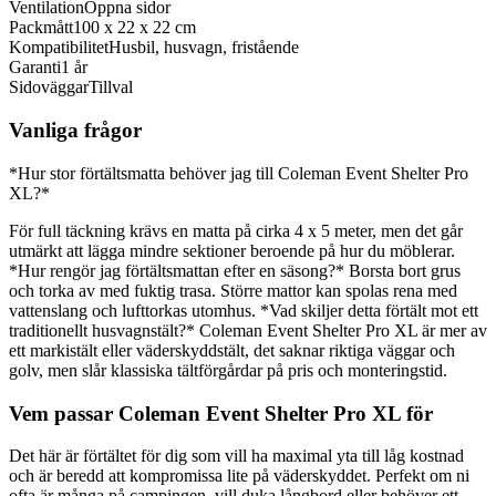
Ventilation
Öppna sidor
Packmått
100 x 22 x 22 cm
Kompatibilitet
Husbil, husvagn, fristående
Garanti
1 år
Sidoväggar
Tillval
Vanliga frågor
*Hur stor förtältsmatta behöver jag till Coleman Event Shelter Pro
XL?*
För full täckning krävs en matta på cirka 4 x 5 meter, men det går
utmärkt att lägga mindre sektioner beroende på hur du möblerar.
*Hur rengör jag förtältsmattan efter en säsong?* Borsta bort grus
och torka av med fuktig trasa. Större mattor kan spolas rena med
vattenslang och lufttorkas utomhus. *Vad skiljer detta förtält mot ett
traditionellt husvagnstält?* Coleman Event Shelter Pro XL är mer av
ett markistält eller väderskyddstält, det saknar riktiga väggar och
golv, men slår klassiska tältförgårdar på pris och monteringstid.
Vem passar Coleman Event Shelter Pro XL för
Det här är förtältet för dig som vill ha maximal yta till låg kostnad
och är beredd att kompromissa lite på väderskyddet. Perfekt om ni
ofta är många på campingen, vill duka långbord eller behöver ett