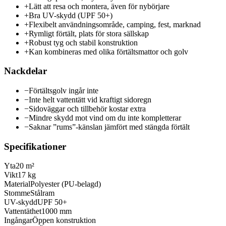
+
Lätt att resa och montera, även för nybörjare
+
Bra UV-skydd (UPF 50+)
+
Flexibelt användningsområde, camping, fest, marknad
+
Rymligt förtält, plats för stora sällskap
+
Robust tyg och stabil konstruktion
+
Kan kombineras med olika förtältsmattor och golv
Nackdelar
−
Förtältsgolv ingår inte
−
Inte helt vattentätt vid kraftigt sidoregn
−
Sidoväggar och tillbehör kostar extra
−
Mindre skydd mot vind om du inte kompletterar
−
Saknar ”rums”-känslan jämfört med stängda förtält
Specifikationer
Yta
20 m²
Vikt
17 kg
Material
Polyester (PU-belagd)
Stomme
Stålram
UV-skydd
UPF 50+
Vattentäthet
1000 mm
Ingångar
Öppen konstruktion