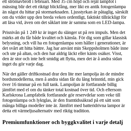
ett strömavbrott i februari. Med 35 cm höjd och rejäl lampfot i
mässing blir det ett riktigt blickfång, mer likt en antik fotogenlampa
än något du hittar på stormarknaden. Ljusstyrkan är påtaglig, särskilt
om du vrider upp den breda veken ordentligt, faktiskt tillräckligt för
att läsa vid, även om det såklart inte är samma som en LED-lampa.
Prisnivån på 1 249 kr är inget du slänger ut på ren impuls. Men det
märks att du får både kvalitet och känsla. För dig som gillar klassisk
belysning, och vill ha en fotogenlampa som håller i generationer, är
det svårt att hitta bättre. Jag har använt min Skeppsholmen både inne
och ute på altan, och den har aldrig läckt eller känts osäker. Visst,
den är stor och inte helt smidig att flytta, men det är å andra sidan
inget du gör varje dag.
När det gäller driftkostnad drar den lite mer lampolja än de mindre
bordsmodellerna, men å andra sidan får du lång brinntid, min gick
över 16 timmar på en full tank. Lampoljan är fortfarande billig
jämfört med el om du tänker total kostnad över tid. Och eftersom
Karlskrona Lampfabrik fortfarande gör reservdelar som veke till
fotogenlampa och lyktglas, är den framtidssäkrad på ett sätt som
många billiga modeller inte är. Jämfört med batteridrivna lampor är
detta ett värmeljusalternativ med riktig tradition.
Premiumfunktioner och byggkvalitet i varje detalj