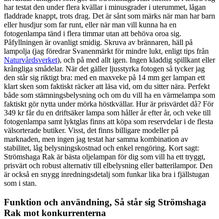
har testat den under flera kvällar i minusgrader i uterummet, lågan
fladdrade knappt, trots drag. Det är sånt som märks när man har barn
eller husdjur som far runt, eller när man vill kunna ha en
fotogenlampa tänd i flera timmar utan att behöva oroa sig.
Påfyllningen är ovanligt smidig. Skruva av brännaren, häll på
lampolja (jag föredrar Svanenmärkt för mindre lukt, enligt tips från
Naturvårdsverket
), och på med allt igen. Ingen kladdig spillkant eller
krångliga smådelar. När det gäller ljusstyrka fotogen så tycker jag
den står sig riktigt bra: med en maxveke på 14 mm ger lampan ett
klart sken som faktiskt räcker att läsa vid, om du sitter nära. Perfekt
både som stämningsbelysning och om du vill ha en värmelampa som
faktiskt gör nytta under mörka höstkvällar. Hur är prisvärdet då? För
349 kr får du en driftsäker lampa som håller år efter år, och veke till
fotogenlampa samt lyktglas finns att köpa som reservdelar i de flesta
välsorterade butiker. Visst, det finns billigare modeller på
marknaden, men ingen jag testat har samma kombination av
stabilitet, låg belysningskostnad och enkel rengöring. Kort sagt:
Strömshaga Rak är bästa oljelampan för dig som vill ha ett tryggt,
prisvärt och robust alternativ till elbelysning eller batterilampor. Den
är också en snygg inredningsdetalj som funkar lika bra i fjällstugan
som i stan.
Funktion och användning, Så står sig Strömshaga
Rak mot konkurrenterna