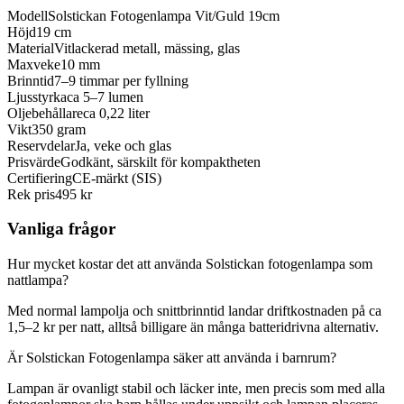
Modell
Solstickan Fotogenlampa Vit/Guld 19cm
Höjd
19 cm
Material
Vitlackerad metall, mässing, glas
Maxveke
10 mm
Brinntid
7–9 timmar per fyllning
Ljusstyrka
ca 5–7 lumen
Oljebehållare
ca 0,22 liter
Vikt
350 gram
Reservdelar
Ja, veke och glas
Prisvärde
Godkänt, särskilt för kompaktheten
Certifiering
CE-märkt (SIS)
Rek pris
495 kr
Vanliga frågor
Hur mycket kostar det att använda Solstickan fotogenlampa som
nattlampa?
Med normal lampolja och snittbrinntid landar driftkostnaden på ca
1,5–2 kr per natt, alltså billigare än många batteridrivna alternativ.
Är Solstickan Fotogenlampa säker att använda i barnrum?
Lampan är ovanligt stabil och läcker inte, men precis som med alla