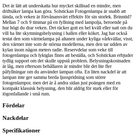
Det är lätt att underskatta hur mycket skillnad en mindre, men
driftsäker lampa kan göra. Solstickan Fotogenlampa är snabb att
tända, och veken är förvånansvärt effektiv för sin storlek. Brinntid?
Mellan 7 och 9 timmar på en fyllning med lampolja, beroende på
hur högt du drar veken. Det räcker gott en hel kväll eller natt om du
vill ha lite skymningsbelysning i hallen eller köket. Jag har också
testat den som värmelampa på altanen under kyliga vårkvällar, visst,
den värmer inte som de största modellerna, men den tar udden av
kylan inom någon meters radie. Reservdelar som veke till
fotogenlampa och lyktglas finns att beställa, och Solstickan erbjuder
tydlig support om det skulle uppstå problem. Belysningskostnaden
är låg, men eftersom behållaren är mindre blir det lite fler
påfyllningar om du använder lampan ofta. En liten nackdel är att
lampan inte ger samma breda ljusspridning som större
fotogenlampor, men det är å andra sidan just poängen med en
kompakt klassisk belysning, den blir aldrig för stark eller för
iögonfallande i små rum.
Fördelar
Nackdelar
Specifikationer