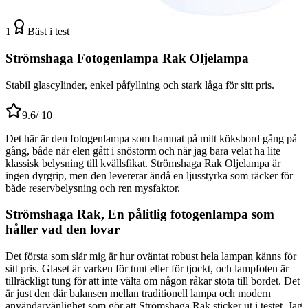
1
Bäst i test
Strömshaga Fotogenlampa Rak Oljelampa
Stabil glascylinder, enkel påfyllning och stark låga för sitt pris.
9.6
/ 10
Det här är den fotogenlampa som hamnat på mitt köksbord gång på
gång, både när elen gått i snöstorm och när jag bara velat ha lite
klassisk belysning till kvällsfikat. Strömshaga Rak Oljelampa är
ingen dyrgrip, men den levererar ändå en ljusstyrka som räcker för
både reservbelysning och ren mysfaktor.
Strömshaga Rak, En pålitlig fotogenlampa som
håller vad den lovar
Det första som slår mig är hur oväntat robust hela lampan känns för
sitt pris. Glaset är varken för tunt eller för tjockt, och lampfoten är
tillräckligt tung för att inte välta om någon råkar stöta till bordet. Det
är just den där balansen mellan traditionell lampa och modern
användarvänlighet som gör att Strömshaga Rak sticker ut i testet. Jag