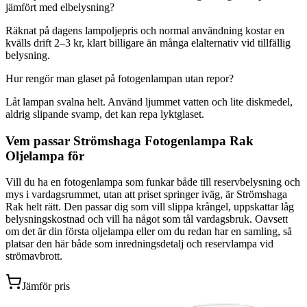
jämfört med elbelysning?
Räknat på dagens lampoljepris och normal användning kostar en
kvälls drift 2–3 kr, klart billigare än många elalternativ vid tillfällig
belysning.
Hur rengör man glaset på fotogenlampan utan repor?
Låt lampan svalna helt. Använd ljummet vatten och lite diskmedel,
aldrig slipande svamp, det kan repa lyktglaset.
Vem passar Strömshaga Fotogenlampa Rak
Oljelampa för
Vill du ha en fotogenlampa som funkar både till reservbelysning och
mys i vardagsrummet, utan att priset springer iväg, är Strömshaga
Rak helt rätt. Den passar dig som vill slippa krångel, uppskattar låg
belysningskostnad och vill ha något som tål vardagsbruk. Oavsett
om det är din första oljelampa eller om du redan har en samling, så
platsar den här både som inredningsdetalj och reservlampa vid
strömavbrott.
Jämför pris