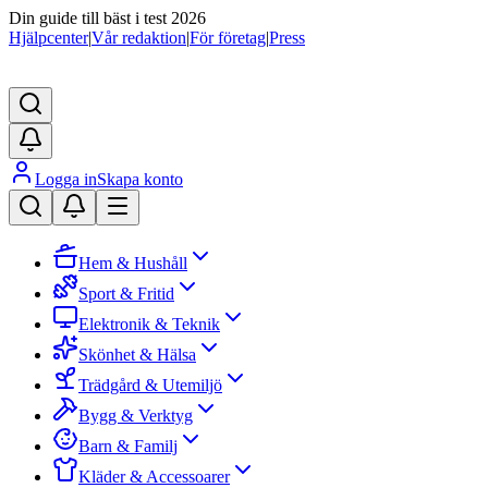
Din guide till bäst i test 2026
Hjälpcenter
|
Vår redaktion
|
För företag
|
Press
Logga in
Skapa konto
Hem & Hushåll
Sport & Fritid
Elektronik & Teknik
Skönhet & Hälsa
Trädgård & Utemiljö
Bygg & Verktyg
Barn & Familj
Kläder & Accessoarer