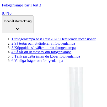
Fotogenlampa bäst i test 3
8.4/10
Innehållsförteckning
1
.
fotogenlampa bäst i test 2026: Detaljerade recensioner
2
.
Så testar och utvärderar vi fotogenlampa
3
.
Köpguide: så väljer du rätt fotogenlampa
4
.
Så får du ut mest av din fotogenlampa
5
.
Tänk på detta innan du köper fotogenlampa
6
.
Vanliga frågor om fotogenlampa