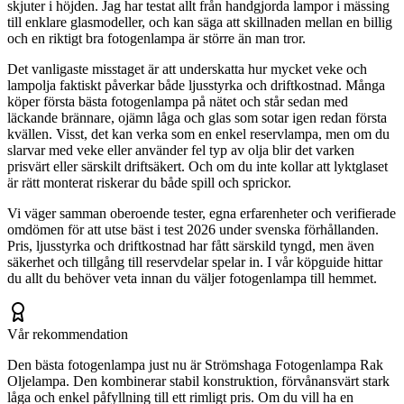
skjuter i höjden. Jag har testat allt från handgjorda lampor i mässing
till enklare glasmodeller, och kan säga att skillnaden mellan en billig
och en riktigt bra fotogenlampa är större än man tror.
Det vanligaste misstaget är att underskatta hur mycket veke och
lampolja faktiskt påverkar både ljusstyrka och driftkostnad. Många
köper första bästa fotogenlampa på nätet och står sedan med
läckande brännare, ojämn låga och glas som sotar igen redan första
kvällen. Visst, det kan verka som en enkel reservlampa, men om du
slarvar med veke eller använder fel typ av olja blir det varken
prisvärt eller särskilt driftsäkert. Och om du inte kollar att lyktglaset
är rätt monterat riskerar du både spill och sprickor.
Vi väger samman oberoende tester, egna erfarenheter och verifierade
omdömen för att utse bäst i test 2026 under svenska förhållanden.
Pris, ljusstyrka och driftkostnad har fått särskild tyngd, men även
säkerhet och tillgång till reservdelar spelar in. I vår köpguide hittar
du allt du behöver veta innan du väljer fotogenlampa till hemmet.
Vår rekommendation
Den bästa fotogenlampa just nu är Strömshaga Fotogenlampa Rak
Oljelampa. Den kombinerar stabil konstruktion, förvånansvärt stark
låga och enkel påfyllning till ett rimligt pris. Om du vill ha en