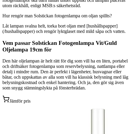
fotogenlampor ska barn hållas under uppsikt och lampan placeras
utom räckhåll, enligt MSB:s säkerhetsråd.
Hur rengör man Solstickan fotogenlampa om oljan spillts?
Låt lampan svalna helt, torka bort oljan med [hushållspapper]
(/hushallspapper) och rengör lyktglaset med mild såpa och vatten.
Vem passar Solstickan Fotogenlampa Vit/Guld
Oljelampa 19cm för
Den här oljelampan är helt rätt för dig som vill ha en liten, portabel
och driftsäker fotogenlampa som reservbelysning, nattlampa eller
detalj i mindre rum. Den är perfekt i lägenheter, husvagnar eller
båtar, och uppskattas av alla som vill ha klassisk belysning med låg
belysningskostnad och enkel hantering. Och ja, den gör sig även
som snygg stämningslykta på fönsterbrädan.
Jämför pris