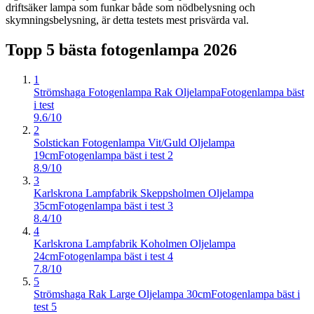
driftsäker lampa som funkar både som nödbelysning och
skymningsbelysning, är detta testets mest prisvärda val.
Topp 5 bästa
fotogenlampa
2026
1
Strömshaga Fotogenlampa Rak Oljelampa
Fotogenlampa bäst
i test
9.6/10
2
Solstickan Fotogenlampa Vit/Guld Oljelampa
19cm
Fotogenlampa bäst i test 2
8.9/10
3
Karlskrona Lampfabrik Skeppsholmen Oljelampa
35cm
Fotogenlampa bäst i test 3
8.4/10
4
Karlskrona Lampfabrik Koholmen Oljelampa
24cm
Fotogenlampa bäst i test 4
7.8/10
5
Strömshaga Rak Large Oljelampa 30cm
Fotogenlampa bäst i
test 5