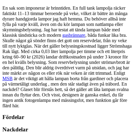
En sak som imponerar är brinntiden. En full tank lampolja räcker
faktiskt 11–13 timmar beroende på veke, vilket är bättre än många
dyrare handgjorda lampor jag haft hemma. Du behöver alltså inte
fylla på varje kväll, även om du kör lampan som nattlampa eller
skymningsbelysning. Jag har testat att tända lampan både med
klassisk tändsticka och modern
gasbrännare
, båda funkar lika bra.
Skulle något gå sönder finns det gott om reservdelar, från ny veke
till nytt lyktglas. När det gäller belysningskostnad ligger Strömshaga
Rak lågt. Med cirka 0,03 liter lampolja per timme och ett literpris
kring 60–90 kr (2026) landar driftkostnaden på under 3 kronor för
en hel kvälls belysning. Som reservbelysning under strömavbrott är
den pålitlig. Den blir aldrig överdrivet varm på utsidan, och jag har
inte märkt av någon os eller rök när veken är rätt trimmad. Enligt
MSB
är det viktigt att hålla lampan borta från gardiner och placera
på värmetåligt underlag , men den står stadigt även på träbord. En
nackdel? Glaset blir förstås hett, så det gäller att låta lampan svalna
innan du flyttar den. Och visst, designen är ganska enkel, du får
ingen antik fotogenlampa med mässingsfot, men funktion går före
flärd här.
Fördelar
Nackdelar