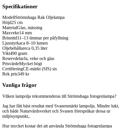
Specifikationer
Modell
Strömshaga Rak Oljelampa
Höjd
25 cm
Material
Glas, mässing
Maxveke
14 mm
Brinntid
11–13 timmar per påfyllning
Ljusstyrka
ca 8–10 lumen
Oljebehållare
ca 0,35 liter
Vikt
490 gram
Reservdelar
Ja, veke och glas
Prisvärde
Mycket högt
Certifiering
CE-märkt (SIS) sis
Rek pris
349 kr
Vanliga frågor
Vilken lampolja rekommenderas till Strömshaga fotogenlampa?
Jag har fått bäst resultat med Svanenmärkt lampolja. Mindre lukt,
och både Naturvårdsverket och Svanen förespråkar dessa ur
miljösynpunkt,.
Hur mycket kostar det att använda Strömshaga fotogenlampa