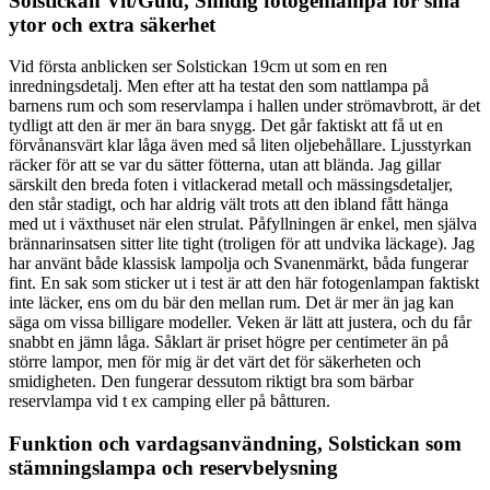
Solstickan Vit/Guld, Smidig fotogenlampa för små
ytor och extra säkerhet
Vid första anblicken ser Solstickan 19cm ut som en ren
inredningsdetalj. Men efter att ha testat den som nattlampa på
barnens rum och som reservlampa i hallen under strömavbrott, är det
tydligt att den är mer än bara snygg. Det går faktiskt att få ut en
förvånansvärt klar låga även med så liten oljebehållare. Ljusstyrkan
räcker för att se var du sätter fötterna, utan att blända. Jag gillar
särskilt den breda foten i vitlackerad metall och mässingsdetaljer,
den står stadigt, och har aldrig vält trots att den ibland fått hänga
med ut i växthuset när elen strulat. Påfyllningen är enkel, men själva
brännarinsatsen sitter lite tight (troligen för att undvika läckage). Jag
har använt både klassisk lampolja och Svanenmärkt, båda fungerar
fint. En sak som sticker ut i test är att den här fotogenlampan faktiskt
inte läcker, ens om du bär den mellan rum. Det är mer än jag kan
säga om vissa billigare modeller. Veken är lätt att justera, och du får
snabbt en jämn låga. Såklart är priset högre per centimeter än på
större lampor, men för mig är det värt det för säkerheten och
smidigheten. Den fungerar dessutom riktigt bra som bärbar
reservlampa vid t ex camping eller på båtturen.
Funktion och vardagsanvändning, Solstickan som
stämningslampa och reservbelysning