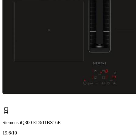
Siemens iQ300 ED611BS16E
1
9.6/10