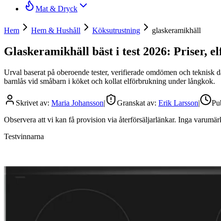
Mat & Dryck
Hem
Hem & Hushåll
Köksutrustning
glaskeramikhäll
Glaskeramikhäll bäst i test 2026: Priser, e
Urval baserat på oberoende tester, verifierade omdömen och teknisk data
barnlås vid småbarn i köket och kollat elförbrukning under långkok.
Skrivet av:
Maria Johansson
|
Granskat av:
Erik Larsson
|
Pu
Observera att vi kan få provision via återförsäljarlänkar. Inga varum
Testvinnarna