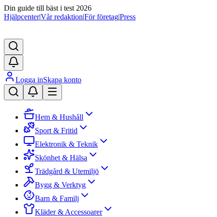
Din guide till bäst i test 2026
Hjälpcenter
|
Vår redaktion
|
För företag
|
Press
Logga in
Skapa konto
Hem & Hushåll
Sport & Fritid
Elektronik & Teknik
Skönhet & Hälsa
Trädgård & Utemiljö
Bygg & Verktyg
Barn & Familj
Kläder & Accessoarer