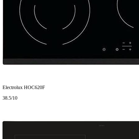
Electrolux HOC620F
3
8.5/10