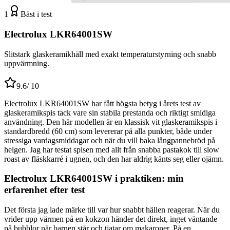
1
Bäst i test
Electrolux LKR64001SW
Slitstark glaskeramikhäll med exakt temperaturstyrning och snabb
uppvärmning.
9.6
/ 10
Electrolux LKR64001SW har fått högsta betyg i årets test av
glaskeramikspis tack vare sin stabila prestanda och riktigt smidiga
användning. Den här modellen är en klassisk vit glaskeramikspis i
standardbredd (60 cm) som levererar på alla punkter, både under
stressiga vardagsmiddagar och när du vill baka långpannebröd på
helgen. Jag har testat spisen med allt från snabba pastakok till slow
roast av fläskkarré i ugnen, och den har aldrig känts seg eller ojämn.
Electrolux LKR64001SW i praktiken: min
erfarenhet efter test
Det första jag lade märke till var hur snabbt hällen reagerar. När du
vrider upp värmen på en kokzon händer det direkt, inget väntande
på bubblor när barnen står och tjatar om makaroner. På en