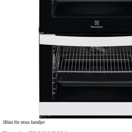
3
Bäst för stora familjer