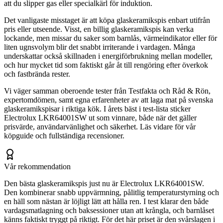
att du slipper gas eller specialkärl för induktion.
Det vanligaste misstaget är att köpa glaskeramikspis enbart utifrån
pris eller utseende. Visst, en billig glaskeramikspis kan verka
lockande, men missar du saker som barnlås, värmeindikator eller för
liten ugnsvolym blir det snabbt irriterande i vardagen. Många
underskattar också skillnaden i energiförbrukning mellan modeller,
och hur mycket tid som faktiskt går åt till rengöring efter överkok
och fastbrända rester.
Vi väger samman oberoende tester från Testfakta och Råd & Rön,
expertomdömen, samt egna erfarenheter av att laga mat på svenska
glaskeramikspisar i riktiga kök. I årets bäst i test-lista sticker
Electrolux LKR64001SW ut som vinnare, både när det gäller
prisvärde, användarvänlighet och säkerhet. Läs vidare för vår
köpguide och fullständiga recensioner.
Vår rekommendation
Den bästa glaskeramikspis just nu är Electrolux LKR64001SW.
Den kombinerar snabb uppvärmning, pålitlig temperaturstyrning och
en häll som nästan är löjligt lätt att hålla ren. I test klarar den både
vardagsmatlagning och baksessioner utan att krångla, och barnlåset
känns faktiskt tryggt på riktigt. För det här priset är den svårslagen i