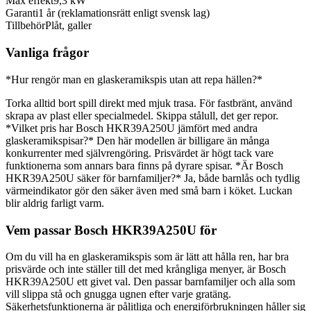
Max effekt
9,3 kW
Garanti
1 år (reklamationsrätt enligt svensk lag)
Tillbehör
Plåt, galler
Vanliga frågor
*Hur rengör man en glaskeramikspis utan att repa hällen?*
Torka alltid bort spill direkt med mjuk trasa. För fastbränt, använd
skrapa av plast eller specialmedel. Skippa stålull, det ger repor.
*Vilket pris har Bosch HKR39A250U jämfört med andra
glaskeramikspisar?* Den här modellen är billigare än många
konkurrenter med självrengöring. Prisvärdet är högt tack vare
funktionerna som annars bara finns på dyrare spisar. *Är Bosch
HKR39A250U säker för barnfamiljer?* Ja, både barnlås och tydlig
värmeindikator gör den säker även med små barn i köket. Luckan
blir aldrig farligt varm.
Vem passar Bosch HKR39A250U för
Om du vill ha en glaskeramikspis som är lätt att hålla ren, har bra
prisvärde och inte ställer till det med krångliga menyer, är Bosch
HKR39A250U ett givet val. Den passar barnfamiljer och alla som
vill slippa stå och gnugga ugnen efter varje gratäng.
Säkerhetsfunktionerna är pålitliga och energiförbrukningen håller sig