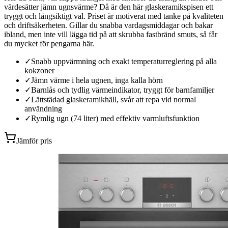
värdesätter jämn ugnsvärme? Då är den här glaskeramikspisen ett
tryggt och långsiktigt val. Priset är motiverat med tanke på kvaliteten
och driftsäkerheten. Gillar du snabba vardagsmiddagar och bakar
ibland, men inte vill lägga tid på att skrubba fastbränd smuts, så får
du mycket för pengarna här.
✓
Snabb uppvärmning och exakt temperaturreglering på alla
kokzoner
✓
Jämn värme i hela ugnen, inga kalla hörn
✓
Barnlås och tydlig värmeindikator, tryggt för barnfamiljer
✓
Lättstädad glaskeramikhäll, svår att repa vid normal
användning
✓
Rymlig ugn (74 liter) med effektiv varmluftsfunktion
Jämför pris