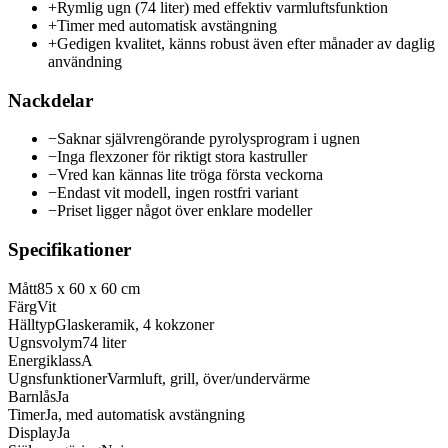
+
Rymlig ugn (74 liter) med effektiv varmluftsfunktion
+
Timer med automatisk avstängning
+
Gedigen kvalitet, känns robust även efter månader av daglig
användning
Nackdelar
−
Saknar självrengörande pyrolysprogram i ugnen
−
Inga flexzoner för riktigt stora kastruller
−
Vred kan kännas lite tröga första veckorna
−
Endast vit modell, ingen rostfri variant
−
Priset ligger något över enklare modeller
Specifikationer
Mått
85 x 60 x 60 cm
Färg
Vit
Hälltyp
Glaskeramik, 4 kokzoner
Ugnsvolym
74 liter
Energiklass
A
Ugnsfunktioner
Varmluft, grill, över/undervärme
Barnlås
Ja
Timer
Ja, med automatisk avstängning
Display
Ja