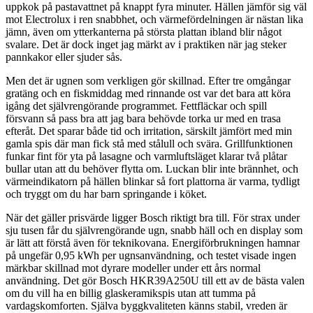
uppkok på pastavattnet på knappt fyra minuter. Hällen jämför sig väl
mot Electrolux i ren snabbhet, och värmefördelningen är nästan lika
jämn, även om ytterkanterna på största plattan ibland blir något
svalare. Det är dock inget jag märkt av i praktiken när jag steker
pannkakor eller sjuder sås.
Men det är ugnen som verkligen gör skillnad. Efter tre omgångar
gratäng och en fiskmiddag med rinnande ost var det bara att köra
igång det självrengörande programmet. Fettfläckar och spill
försvann så pass bra att jag bara behövde torka ur med en trasa
efteråt. Det sparar både tid och irritation, särskilt jämfört med min
gamla spis där man fick stå med stålull och svära. Grillfunktionen
funkar fint för yta på lasagne och varmluftsläget klarar två plåtar
bullar utan att du behöver flytta om. Luckan blir inte brännhet, och
värmeindikatorn på hällen blinkar så fort plattorna är varma, tydligt
och tryggt om du har barn springande i köket.
När det gäller prisvärde ligger Bosch riktigt bra till. För strax under
sju tusen får du självrengörande ugn, snabb häll och en display som
är lätt att förstå även för teknikovana. Energiförbrukningen hamnar
på ungefär 0,95 kWh per ugnsanvändning, och testet visade ingen
märkbar skillnad mot dyrare modeller under ett års normal
användning. Det gör Bosch HKR39A250U till ett av de bästa valen
om du vill ha en billig glaskeramikspis utan att tumma på
vardagskomforten. Själva byggkvaliteten känns stabil, vreden är