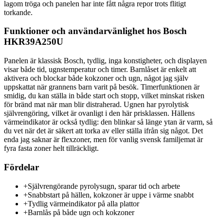
lagom tröga och panelen har inte fått några repor trots flitigt
torkande.
Funktioner och användarvänlighet hos Bosch
HKR39A250U
Panelen är klassisk Bosch, tydlig, inga konstigheter, och displayen
visar både tid, ugnstemperatur och timer. Barnlåset är enkelt att
aktivera och blockar både kokzoner och ugn, något jag själv
uppskattat när grannens barn varit på besök. Timerfunktionen är
smidig, du kan ställa in både start och stopp, vilket minskat risken
för bränd mat när man blir distraherad. Ugnen har pyrolytisk
självrengöring, vilket är ovanligt i den här prisklassen. Hällens
värmeindikator är också tydlig: den blinkar så länge ytan är varm, så
du vet när det är säkert att torka av eller ställa ifrån sig något. Det
enda jag saknar är flexzoner, men för vanlig svensk familjemat är
fyra fasta zoner helt tillräckligt.
Fördelar
+
Självrengörande pyrolysugn, sparar tid och arbete
+
Snabbstart på hällen, kokzoner är uppe i värme snabbt
+
Tydlig värmeindikator på alla plattor
+
Barnlås på både ugn och kokzoner