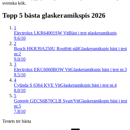
svenska kök.
Topp 5 bästa
glaskeramikspis
2026
1
Electrolux LKR64001SW Vit
Bäst i test glaskeramikspis
9.6/10
2
Bosch HKR39A250U Rostfritt stål
Glaskeramikspis bäst i test
nr.2
9.0/10
3
Electrolux EKC6060BOW Vit
Glaskeramikspis bäst i test nr.3
8.5/10
4
Cylinda S 6364 KVE Vit
Glaskeramikspis bäst i test nr.4
8.0/10
5
Gorenje GECS6B70CLB Svart/Vit
Glaskeramikspis bäst i test
nr.5
7.8/10
Testets tre bästa