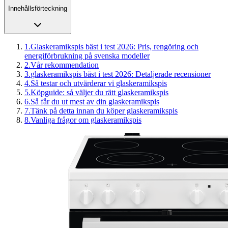
Innehållsförteckning
1
.
Glaskeramikspis bäst i test 2026: Pris, rengöring och
energiförbrukning på svenska modeller
2
.
Vår rekommendation
3
.
glaskeramikspis bäst i test 2026: Detaljerade recensioner
4
.
Så testar och utvärderar vi glaskeramikspis
5
.
Köpguide: så väljer du rätt glaskeramikspis
6
.
Så får du ut mest av din glaskeramikspis
7
.
Tänk på detta innan du köper glaskeramikspis
8
.
Vanliga frågor om glaskeramikspis