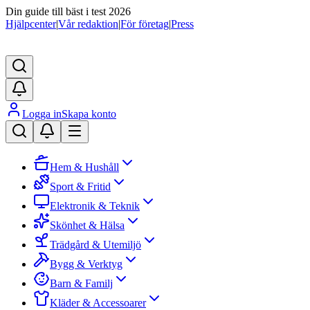
Din guide till bäst i test 2026
Hjälpcenter
|
Vår redaktion
|
För företag
|
Press
Logga in
Skapa konto
Hem & Hushåll
Sport & Fritid
Elektronik & Teknik
Skönhet & Hälsa
Trädgård & Utemiljö
Bygg & Verktyg
Barn & Familj
Kläder & Accessoarer