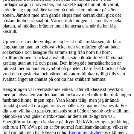
lördagsmorgon i november, när köket knappt hunnit bli varmt,
kokade jag upp två liter vatten på under fem minuter på största
zonen. Jämfört med min gamla elspis med keramikhäll gick det
nästan dubbelt så snabbt. Värmefördelningen är jämn över hela
plattan, så mjölken bränner inte i kanterna ens när du har låg
kastrull.
Ugnen är en av de rymligare jag testat i 60 cm-klassen, du får in
långpannan utan att behöva vicka, och varmluften gör att både
sockerkaka och lasagne får samma färg från hörn till hörn.
Grillfunktionen är också användbar, särskilt när du vill få yta på
gratäng utan att stå och passa. Den inbyggda barnsäkerheten är
faktiskt mer än bara en symbol på panelen: barnlåset blockar både
vred och ugnslucka, och värmeindikatorn blinkar tydligt tills ytan
svalnat. Inget att chansa på om du har småbarn hemma.
Rengöringen var överraskande enkel. Efter ett klassiskt överkok
med potatisvatten var det bara att torka av med mikrofiberduk, ingen
fastbränd hinna, ingen repa. Ytan känns tålig, men jag är ändå
försiktig med att dra gjutjärn över hällen. En gammal vanesak. För
dig som vill ha en glaskeramikspis som både är snabb och snäll mot
plånboken vad gäller driftkostnad, är detta ett riktigt bra val.
Energiförbrukningen landade på drygt 0,9 kWh per ugnsgräddning
och runt 170 kWh på ett år för normal familjeanvändning, vilket är
fullt rimligt i den här klassen enligt
Energimyndigheten
s riktlinjer .