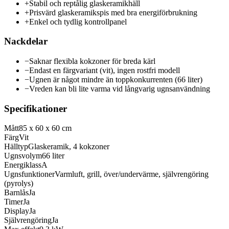
+
Stabil och reptålig glaskeramikhäll
+
Prisvärd glaskeramikspis med bra energiförbrukning
+
Enkel och tydlig kontrollpanel
Nackdelar
−
Saknar flexibla kokzoner för breda kärl
−
Endast en färgvariant (vit), ingen rostfri modell
−
Ugnen är något mindre än toppkonkurrenten (66 liter)
−
Vreden kan bli lite varma vid långvarig ugnsanvändning
Specifikationer
Mått
85 x 60 x 60 cm
Färg
Vit
Hälltyp
Glaskeramik, 4 kokzoner
Ugnsvolym
66 liter
Energiklass
A
Ugnsfunktioner
Varmluft, grill, över/undervärme, självrengöring
(pyrolys)
Barnlås
Ja
Timer
Ja
Display
Ja
Självrengöring
Ja