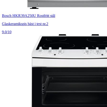
Bosch HKR39A250U Rostfritt stål
Glaskeramikspis bäst i test nr.2
9.0/10