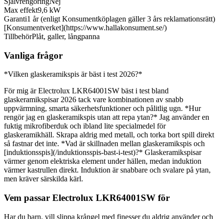
Självrengöring
Nej
Max effekt
9,6 kW
Garanti
1 år (enligt Konsumentköplagen gäller 3 års reklamationsrätt)
[Konsumentverket](https://www.hallakonsument.se/)
Tillbehör
Plåt, galler, långpanna
Vanliga frågor
*Vilken glaskeramikspis är bäst i test 2026?*
För mig är Electrolux LKR64001SW bäst i test bland
glaskeramikspisar 2026 tack vare kombinationen av snabb
uppvärmning, smarta säkerhetsfunktioner och pålitlig ugn. *Hur
rengör jag en glaskeramikspis utan att repa ytan?* Jag använder en
fuktig mikrofiberduk och ibland lite specialmedel för
glaskeramikhäll. Skrapa aldrig med metall, och torka bort spill direkt
så fastnar det inte. *Vad är skillnaden mellan glaskeramikspis och
[induktionsspis](/induktionsspis-bast-i-test)?* Glaskeramikspisar
värmer genom elektriska element under hällen, medan induktion
värmer kastrullen direkt. Induktion är snabbare och svalare på ytan,
men kräver särskilda kärl.
Vem passar Electrolux LKR64001SW för
Har du barn, vill slippa krångel med finesser du aldrig använder och