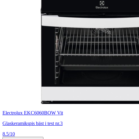
Electrolux EKC6060BOW Vit
Glaskeramikspis bäst i test nr.3
8.5/10