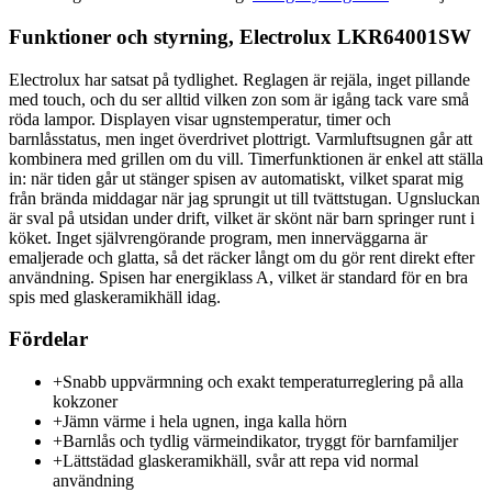
Funktioner och styrning, Electrolux LKR64001SW
Electrolux har satsat på tydlighet. Reglagen är rejäla, inget pillande
med touch, och du ser alltid vilken zon som är igång tack vare små
röda lampor. Displayen visar ugnstemperatur, timer och
barnlåsstatus, men inget överdrivet plottrigt. Varmluftsugnen går att
kombinera med grillen om du vill. Timerfunktionen är enkel att ställa
in: när tiden går ut stänger spisen av automatiskt, vilket sparat mig
från brända middagar när jag sprungit ut till tvättstugan. Ugnsluckan
är sval på utsidan under drift, vilket är skönt när barn springer runt i
köket. Inget självrengörande program, men innerväggarna är
emaljerade och glatta, så det räcker långt om du gör rent direkt efter
användning. Spisen har energiklass A, vilket är standard för en bra
spis med glaskeramikhäll idag.
Fördelar
+
Snabb uppvärmning och exakt temperaturreglering på alla
kokzoner
+
Jämn värme i hela ugnen, inga kalla hörn
+
Barnlås och tydlig värmeindikator, tryggt för barnfamiljer
+
Lättstädad glaskeramikhäll, svår att repa vid normal
användning