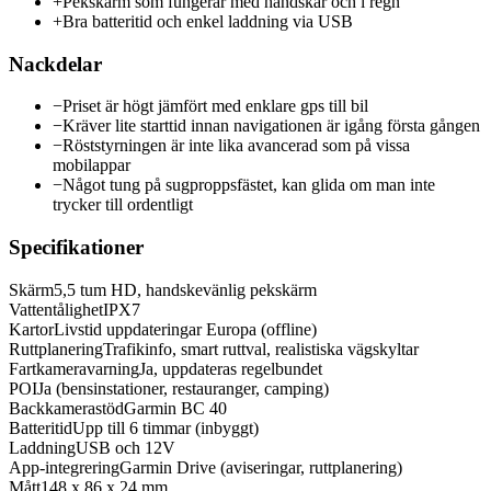
+
Pekskärm som fungerar med handskar och i regn
+
Bra batteritid och enkel laddning via USB
Nackdelar
−
Priset är högt jämfört med enklare gps till bil
−
Kräver lite starttid innan navigationen är igång första gången
−
Röststyrningen är inte lika avancerad som på vissa
mobilappar
−
Något tung på sugproppsfästet, kan glida om man inte
trycker till ordentligt
Specifikationer
Skärm
5,5 tum HD, handskevänlig pekskärm
Vattentålighet
IPX7
Kartor
Livstid uppdateringar Europa (offline)
Ruttplanering
Trafikinfo, smart ruttval, realistiska vägskyltar
Fartkameravarning
Ja, uppdateras regelbundet
POI
Ja (bensinstationer, restauranger, camping)
Backkamerastöd
Garmin BC 40
Batteritid
Upp till 6 timmar (inbyggt)
Laddning
USB och 12V
App-integrering
Garmin Drive (aviseringar, ruttplanering)
Mått
148 x 86 x 24 mm