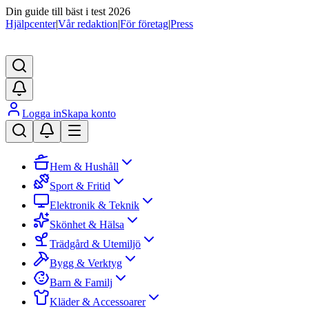
Din guide till bäst i test 2026
Hjälpcenter
|
Vår redaktion
|
För företag
|
Press
Logga in
Skapa konto
Hem & Hushåll
Sport & Fritid
Elektronik & Teknik
Skönhet & Hälsa
Trädgård & Utemiljö
Bygg & Verktyg
Barn & Familj
Kläder & Accessoarer