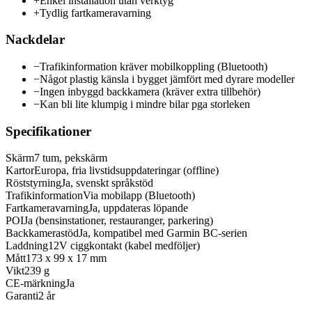
+
Enkel installation utan verktyg
+
Tydlig fartkameravarning
Nackdelar
−
Trafikinformation kräver mobilkoppling (Bluetooth)
−
Något plastig känsla i bygget jämfört med dyrare modeller
−
Ingen inbyggd backkamera (kräver extra tillbehör)
−
Kan bli lite klumpig i mindre bilar pga storleken
Specifikationer
Skärm
7 tum, pekskärm
Kartor
Europa, fria livstidsuppdateringar (offline)
Röststyrning
Ja, svenskt språkstöd
Trafikinformation
Via mobilapp (Bluetooth)
Fartkameravarning
Ja, uppdateras löpande
POI
Ja (bensinstationer, restauranger, parkering)
Backkamerastöd
Ja, kompatibel med Garmin BC-serien
Laddning
12V ciggkontakt (kabel medföljer)
Mått
173 x 99 x 17 mm
Vikt
239 g
CE-märkning
Ja
Garanti
2 år