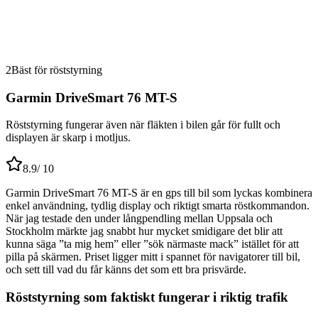
2
Bäst för röststyrning
Garmin DriveSmart 76 MT-S
Röststyrning fungerar även när fläkten i bilen går för fullt och
displayen är skarp i motljus.
8.9
/ 10
Garmin DriveSmart 76 MT-S är en gps till bil som lyckas kombinera
enkel användning, tydlig display och riktigt smarta röstkommandon.
När jag testade den under långpendling mellan Uppsala och
Stockholm märkte jag snabbt hur mycket smidigare det blir att
kunna säga ”ta mig hem” eller ”sök närmaste mack” istället för att
pilla på skärmen. Priset ligger mitt i spannet för navigatorer till bil,
och sett till vad du får känns det som ett bra prisvärde.
Röststyrning som faktiskt fungerar i riktig trafik