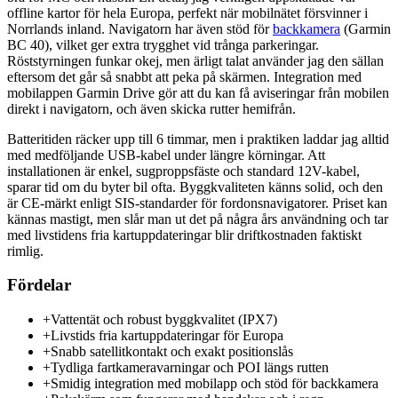
offline kartor för hela Europa, perfekt när mobilnätet försvinner i
Norrlands inland. Navigatorn har även stöd för
backkamera
(Garmin
BC 40), vilket ger extra trygghet vid trånga parkeringar.
Röststyrningen funkar okej, men ärligt talat använder jag den sällan
eftersom det går så snabbt att peka på skärmen. Integration med
mobilappen Garmin Drive gör att du kan få aviseringar från mobilen
direkt i navigatorn, och även skicka rutter hemifrån.
Batteritiden räcker upp till 6 timmar, men i praktiken laddar jag alltid
med medföljande USB-kabel under längre körningar. Att
installationen är enkel, sugproppsfäste och standard 12V-kabel,
sparar tid om du byter bil ofta. Byggkvaliteten känns solid, och den
är CE-märkt enligt SIS-standarder för fordonsnavigatorer. Priset kan
kännas mastigt, men slår man ut det på några års användning och tar
med livstidens fria kartuppdateringar blir driftkostnaden faktiskt
rimlig.
Fördelar
+
Vattentät och robust byggkvalitet (IPX7)
+
Livstids fria kartuppdateringar för Europa
+
Snabb satellitkontakt och exakt positionslås
+
Tydliga fartkameravarningar och POI längs rutten
+
Smidig integration med mobilapp och stöd för backkamera