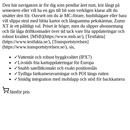
Den här navigatorn är för dig som pendlar året runt, kör långt på
semestern eller vill ha en gps till bil som verkligen klarar allt du
utsätter den för. Oavsett om du är MC-förare, husbilsägare eller bara
vill slippa strul med blöta kartor och långsamma pekskärmar, Zumo
XT är ett pålitligt val. Priset är högre, men du slipper abonnemang
och får låga driftkostnader över tid tack vare fria uppdateringar och
robust kvalitet. [MSB](https://www.msb.se/), [Testfakta]
(https://www.testfakta.se/), [Transportstyrelsen]
(https://www.transportstyrelsen.se/), sis,
✓
Vattentät och robust byggkvalitet (IPX7)
✓
Livstids fria kartuppdateringar för Europa
✓
Snabb satellitkontakt och exakt positionslås
✓
Tydliga fartkameravarningar och POI längs rutten
✓
Smidig integration med mobilapp och stöd för backkamera
Jämför pris