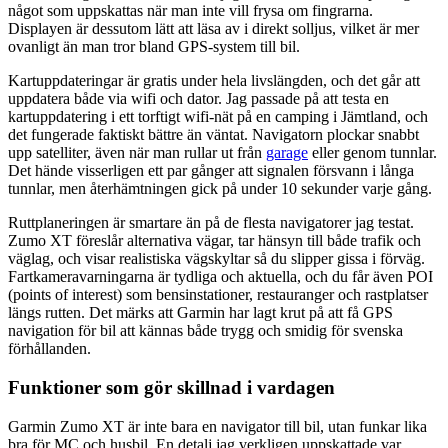
något som uppskattas när man inte vill frysa om fingrarna.
Displayen är dessutom lätt att läsa av i direkt solljus, vilket är mer
ovanligt än man tror bland GPS-system till bil.
Kartuppdateringar är gratis under hela livslängden, och det går att
uppdatera både via wifi och dator. Jag passade på att testa en
kartuppdatering i ett torftigt wifi-nät på en camping i Jämtland, och
det fungerade faktiskt bättre än väntat. Navigatorn plockar snabbt
upp satelliter, även när man rullar ut från
garage
eller genom tunnlar.
Det hände visserligen ett par gånger att signalen försvann i långa
tunnlar, men återhämtningen gick på under 10 sekunder varje gång.
Ruttplaneringen är smartare än på de flesta navigatorer jag testat.
Zumo XT föreslår alternativa vägar, tar hänsyn till både trafik och
väglag, och visar realistiska vägskyltar så du slipper gissa i förväg.
Fartkameravarningarna är tydliga och aktuella, och du får även POI
(points of interest) som bensinstationer, restauranger och rastplatser
längs rutten. Det märks att Garmin har lagt krut på att få GPS
navigation för bil att kännas både trygg och smidig för svenska
förhållanden.
Funktioner som gör skillnad i vardagen
Garmin Zumo XT är inte bara en navigator till bil, utan funkar lika
bra för MC och husbil. En detalj jag verkligen uppskattade var