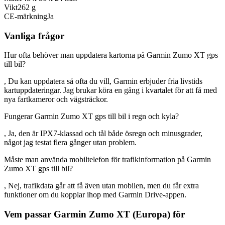
Vikt
262 g
CE-märkning
Ja
Vanliga frågor
Hur ofta behöver man uppdatera kartorna på Garmin Zumo XT gps
till bil?
, Du kan uppdatera så ofta du vill, Garmin erbjuder fria livstids
kartuppdateringar. Jag brukar köra en gång i kvartalet för att få med
nya fartkameror och vägsträckor.
Fungerar Garmin Zumo XT gps till bil i regn och kyla?
, Ja, den är IPX7-klassad och tål både ösregn och minusgrader,
något jag testat flera gånger utan problem.
Måste man använda mobiltelefon för trafikinformation på Garmin
Zumo XT gps till bil?
, Nej, trafikdata går att få även utan mobilen, men du får extra
funktioner om du kopplar ihop med Garmin Drive-appen.
Vem passar Garmin Zumo XT (Europa) för