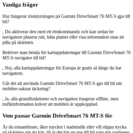
Vanliga frågor
Hur fungerar röststyrningen på Garmin DriveSmart 76 MT-S gps till
bil?
, Du aktiverar den med ett röstkommando och kan sedan be
navigatorn planera rutt, hitta platser eller visa information utan att
pilla på skärmen.
Behöver man betala för kartuppdateringar till Garmin DriveSmart 76
MT-S navigator till bil?
, Nej, alla kartuppdateringar för Europa är gratis så länge du har
navigatorn.
Går det att använda Garmin DriveSmart 76 MT-S gps till bil när
mobilen saknar täckning?
, Ja, alla grundfunktioner och navigation fungerar offline, men
trafikinformation kräver att mobilen är uppkopplad.
Vem passar Garmin DriveSmart 76 MT-S för
Är du ensamförare, åker mycket i stadstrafik eller vill slippa trycka
på skärmen när du kör, då är det här en gps till bil som gör vardagen