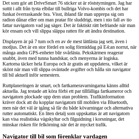
Det som gör att DriveSmart 76 sticker ut är röststyrningen. Jag har
suttit i allt från tysta elbilar till bullriga Volvo-kombis och det har
funkat överraskande bra. Visst, ibland får man upprepa sig om
radion dånar eller om man pratar för sluddrigt, men i nio fall av tio
fattar navigatorn vad jag säger. Det är faktiskt rätt befriande när man
kör ensam och vill slippa släppa ratten för att ändra destination.
Displayen är på 7 tum och en av de mest lättlästa jag sett, även i
motljus. Det är en stor fördel en solig förmiddag på E4:an norrut, när
många andra GPS-enheter blir svårlästa. Pekskärmen reagerar
snabbt, även med tunna handskar, och menyerna är logiska.
Kartorna täcker hela Europa och är gratis att uppdatera, vilket är
skönt när man vill slippa oväntade avgifter och hålla sin navigator
till bil aktuell inför semestern.
Ruttplaneringen är smart, och fartkameravarningarna känns alltid
aktuella. Jag testade att köra förbi ett par tillfälliga fartkameror och
navigatorn plockade upp dem utan problem. Trafikinformation
kräver dock att du kopplar navigatorn till mobilen via Bluetooth,
men när det väl är igång så får du både kövarningar och alternativa
rutter automatiskt. En liten detalj som uppskattas är att navigatorn
kan visa realistiska vägskyltar och filguidning i korsningar, det
minskar risken för felkörning när det är mycket trafik.
Navigator till bil som förenklar vardagen