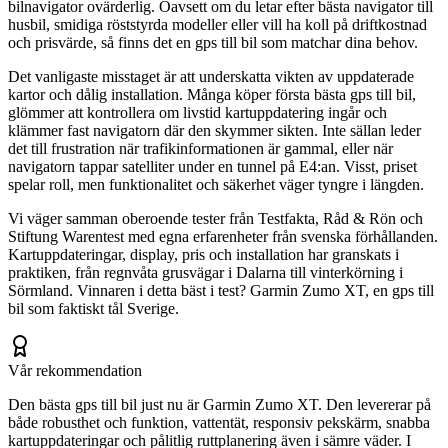
bilnavigator ovärderlig. Oavsett om du letar efter bästa navigator till
husbil, smidiga röststyrda modeller eller vill ha koll på driftkostnad
och prisvärde, så finns det en gps till bil som matchar dina behov.
Det vanligaste misstaget är att underskatta vikten av uppdaterade
kartor och dålig installation. Många köper första bästa gps till bil,
glömmer att kontrollera om livstid kartuppdatering ingår och
klämmer fast navigatorn där den skymmer sikten. Inte sällan leder
det till frustration när trafikinformationen är gammal, eller när
navigatorn tappar satelliter under en tunnel på E4:an. Visst, priset
spelar roll, men funktionalitet och säkerhet väger tyngre i längden.
Vi väger samman oberoende tester från Testfakta, Råd & Rön och
Stiftung Warentest med egna erfarenheter från svenska förhållanden.
Kartuppdateringar, display, pris och installation har granskats i
praktiken, från regnvåta grusvägar i Dalarna till vinterkörning i
Sörmland. Vinnaren i detta bäst i test? Garmin Zumo XT, en gps till
bil som faktiskt tål Sverige.
Vår rekommendation
Den bästa gps till bil just nu är Garmin Zumo XT. Den levererar på
både robusthet och funktion, vattentät, responsiv pekskärm, snabba
kartuppdateringar och pålitlig ruttplanering även i sämre väder. I