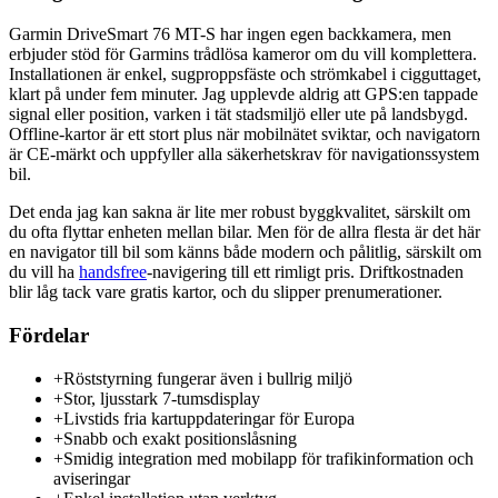
Garmin DriveSmart 76 MT-S har ingen egen backkamera, men
erbjuder stöd för Garmins trådlösa kameror om du vill komplettera.
Installationen är enkel, sugproppsfäste och strömkabel i cigguttaget,
klart på under fem minuter. Jag upplevde aldrig att GPS:en tappade
signal eller position, varken i tät stadsmiljö eller ute på landsbygd.
Offline-kartor är ett stort plus när mobilnätet sviktar, och navigatorn
är CE-märkt och uppfyller alla säkerhetskrav för navigationssystem
bil.
Det enda jag kan sakna är lite mer robust byggkvalitet, särskilt om
du ofta flyttar enheten mellan bilar. Men för de allra flesta är det här
en navigator till bil som känns både modern och pålitlig, särskilt om
du vill ha
handsfree
-navigering till ett rimligt pris. Driftkostnaden
blir låg tack vare gratis kartor, och du slipper prenumerationer.
Fördelar
+
Röststyrning fungerar även i bullrig miljö
+
Stor, ljusstark 7-tumsdisplay
+
Livstids fria kartuppdateringar för Europa
+
Snabb och exakt positionslåsning
+
Smidig integration med mobilapp för trafikinformation och
aviseringar