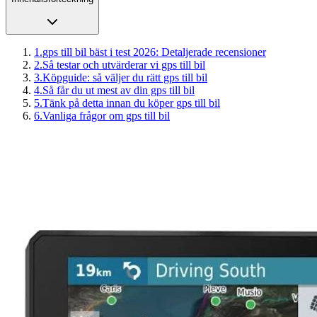
1
.
gps till bil bäst i test 2026: Detaljerade recensioner
2
.
Så testar och utvärderar vi gps till bil
3
.
Köpguide: så väljer du rätt gps till bil
4
.
Så får du ut mest av din gps till bil
5
.
Tänk på detta innan du köper gps till bil
6
.
Vanliga frågor om gps till bil