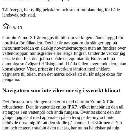
Tål ösregn, har tydlig pekskärm och smart ruttplanering för både
landsväg och stad.
9.5
/ 10
Garmin Zumo XT är en gps till bil som verkligen känns byggd för
nordiska förhållanden. Det här är navigatorn du slänger upp på
instrumentbrädan en slaskig novembermorgon utan att fundera över
vattendroppar, minusgrader eller leriga fingrar. Under de veckor jag
testade den fick den jobba i både ösregn utanför Borås och på
dammiga småvägar i Hälsingland. I båda fallen levererade den, utan
konstigheter. Visst, priset är i överkant jämfört med enklare
vägvisare till bilen, men det märks också att du får något extra för
pengarna.
Navigatorn som inte viker ner sig i svenskt klimat
Det första som verkligen sticker ut med Garmin Zumo XT är
robustheten. Den är vattentät enligt IPX7, vilket innebär att den tål
att tappas i en vattenpöl och ändå fungera. Oväntat skönt den där
gången jag slant med apparaten på en lerig parkering och inte
behövde oroa mig för att den skulle gå sönder. Pekskärmen är 5,5
tum och reagerar snabbt även när jag har tunna handskar på mig,