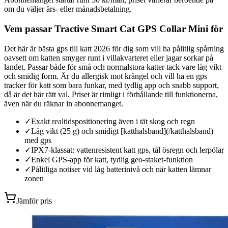
om du väljer års- eller månadsbetalning.
Vem passar Tractive Smart Cat GPS Collar Mini för
Det här är bästa gps till katt 2026 för dig som vill ha pålitlig spårning
oavsett om katten smyger runt i villakvarteret eller jagar sorkar på
landet. Passar både för små och normalstora katter tack vare låg vikt
och smidig form. Är du allergisk mot krångel och vill ha en gps
tracker för katt som bara funkar, med tydlig app och snabb support,
då är det här rätt val. Priset är rimligt i förhållande till funktionerna,
även när du räknar in abonnemanget.
✓
Exakt realtidspositionering även i tät skog och regn
✓
Låg vikt (25 g) och smidigt [katthalsband](/katthalsband)
med gps
✓
IPX7-klassat: vattenresistent katt gps, tål ösregn och lerpölar
✓
Enkel GPS-app för katt, tydlig geo-staket-funktion
✓
Pålitliga notiser vid låg batterinivå och när katten lämnar
zonen
Jämför pris