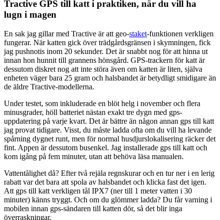
Tractive GPS till katt i praktiken, när du vill ha
lugn i magen
En sak jag gillar med Tractive är att geo-
staket
-funktionen verkligen
fungerar. När katten gick över trädgårdsgränsen i skymningen, fick
jag pushnotis inom 20 sekunder. Det är snabbt nog för att hinna ut
innan hon hunnit till grannens hönsgård. GPS-trackern för katt är
dessutom diskret nog att inte störa även om katten är liten, själva
enheten väger bara 25 gram och halsbandet är betydligt smidigare än
de äldre Tractive-modellerna.
Under testet, som inkluderade en blöt helg i november och flera
minusgrader, höll batteriet nästan exakt tre dygn med gps-
uppdatering på varje kvart. Det är bättre än någon annan gps till katt
jag provat tidigare. Visst, du måste ladda ofta om du vill ha levande
spårning dygnet runt, men för normal husdjurslokalisering räcker det
fint. Appen är dessutom busenkel. Jag installerade gps till katt och
kom igång på fem minuter, utan att behöva läsa manualen.
Vattentålighet då? Efter två rejäla regnskurar och en tur ner i en lerig
rabatt var det bara att spola av halsbandet och klicka fast det igen.
Att gps till katt verkligen tål IPX7 (ner till 1 meter vatten i 30
minuter) känns tryggt. Och om du glömmer ladda? Du får varning i
mobilen innan gps-sändaren till katten dör, så det blir inga
överraskningar.