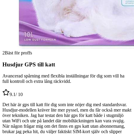
2
Bäst för proffs
Husdjur GPS till katt
Avancerad spårning med flexibla inställningar för dig som vill ha
full kontroll och extra lång räckvidd.
9.1
/ 10
Det här är gps till katt för dig som inte nöjer dig med standardsvar.
Husdjur-modellen kräver lite mer pyssel, men du får också mer makt
över tekniken. Jag har testat den här gps för katt både i stugmiljö
utan WiFi och ute på landet där mobiltäckningen kan vara svajig.
När någon frågar mig om det finns en gps katt utan abonnemang,
brukar jag peka hit, du väljer faktiskt SIM-kort själv och slipper