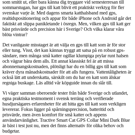
som smitit ut, eller bara känna dig tryggare vid semesterresan till
sommarstugan, har gps till katt blivit ett praktiskt verktyg för fler
svenskar varje år. Med dagens smarta katthalsband med gps,
realtidspositionering och appar för både iPhone och Android går det
faktiskt att slippa panikletande i ösregn. Men, vilken gps till katt ger
bäst prisvärde och precision här i Sverige? Och vilka klarar våra
blöta vintrar?
Det vanligaste misstaget är att välja en gps till katt som är för stor
eller tung. Visst, det kan kännas tryggt att satsa på en robust gps-
sändare, men många små katter ogillar klumpiga prylar runt halsen
och vägrar bära dem alls. Ett annat klassiskt fel är att missa
abonnemangskostnaden, plötsligt har du en billig gps till katt som
kräver dyra månadskostnader för att alls fungera. Vattentåligheten är
också lätt att underskatta, särskilt om du har en katt som älskar
regniga buskage. Läs alltid vår köpguide innan du slår till.
Vi väger samman oberoende tester från både Sverige och utlandet,
egna praktiska testmoment i svensk terräng och verifierade
husdjursägares erfarenheter för att hitta gps till katt som verkligen
levererar. Fokus ligger på spårningsprecision, batteritid och
prisvärde, men även komfort för små katter och appens
användarvänlighet. Tractive Smart Cat GPS Collar Mini Dark Blue
är bäst i test just nu, men det finns alternativ för olika behov och
budgetar.