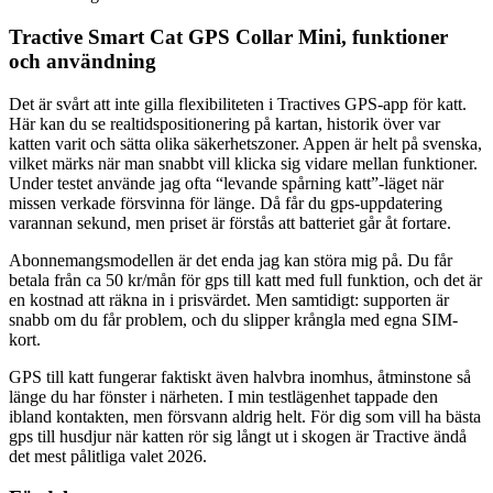
Tractive Smart Cat GPS Collar Mini, funktioner
och användning
Det är svårt att inte gilla flexibiliteten i Tractives GPS-app för katt.
Här kan du se realtidspositionering på kartan, historik över var
katten varit och sätta olika säkerhetszoner. Appen är helt på svenska,
vilket märks när man snabbt vill klicka sig vidare mellan funktioner.
Under testet använde jag ofta “levande spårning katt”-läget när
missen verkade försvinna för länge. Då får du gps-uppdatering
varannan sekund, men priset är förstås att batteriet går åt fortare.
Abonnemangsmodellen är det enda jag kan störa mig på. Du får
betala från ca 50 kr/mån för gps till katt med full funktion, och det är
en kostnad att räkna in i prisvärdet. Men samtidigt: supporten är
snabb om du får problem, och du slipper krångla med egna SIM-
kort.
GPS till katt fungerar faktiskt även halvbra inomhus, åtminstone så
länge du har fönster i närheten. I min testlägenhet tappade den
ibland kontakten, men försvann aldrig helt. För dig som vill ha bästa
gps till husdjur när katten rör sig långt ut i skogen är Tractive ändå
det mest pålitliga valet 2026.