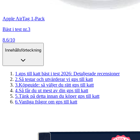
Apple AirTag 1-Pack
Bäst i test nr.3
8.6/10
Innehållsförteckning
1
.
gps till katt bäst i test 2026: Detaljerade recensioner
2
.
Så testar och utvärderar vi gps till katt
3
.
Köpguide: så väljer du rätt gps till katt
4
.
Så får du ut mest av din gps till katt
5
.
Tänk på detta innan du köper gps till katt
6
.
Vanliga frågor om gps till katt