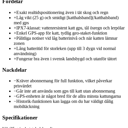
Fördelar
+
Exakt realtidspositionering även i tät skog och regn
+
Låg vikt (25 g) och smidigt [katthalsband](/katthalsband)
med gps
+
IPX7-klassat: vattenresistent katt gps, tål ösregn och lerpölar
+
Enkel GPS-app för katt, tydlig geo-staket-funktion
+
Pålitliga notiser vid låg batterinivå och när katten lämnar
zonen
+
Lång batteritid för storleken (upp till 3 dygn vid normal
användning)
+
Fungerar bra även i svensk landsbygd och utanför tätort
Nackdelar
−
Kräver abonnemang för full funktion, vilket påverkar
prisvärdet
−
Går inte att använda som gps till katt utan abonnemang
−
GPS-enheten är något bred för de allra minsta kattungarna
−
Historik-funktionen kan lagga om du har väldigt dålig
mobiltäckning
Specifikationer