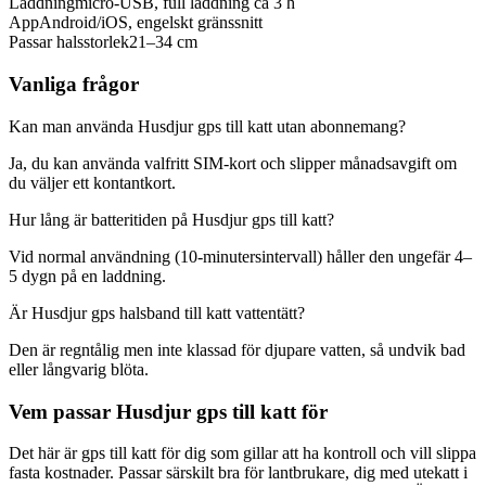
Laddning
micro-USB, full laddning ca 3 h
App
Android/iOS, engelskt gränssnitt
Passar halsstorlek
21–34 cm
Vanliga frågor
Kan man använda Husdjur gps till katt utan abonnemang?
Ja, du kan använda valfritt SIM-kort och slipper månadsavgift om
du väljer ett kontantkort.
Hur lång är batteritiden på Husdjur gps till katt?
Vid normal användning (10-minutersintervall) håller den ungefär 4–
5 dygn på en laddning.
Är Husdjur gps halsband till katt vattentätt?
Den är regntålig men inte klassad för djupare vatten, så undvik bad
eller långvarig blöta.
Vem passar Husdjur gps till katt för
Det här är gps till katt för dig som gillar att ha kontroll och vill slippa
fasta kostnader. Passar särskilt bra för lantbrukare, dig med utekatt i