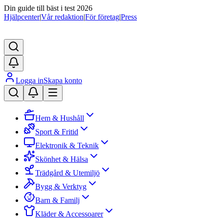
Din guide till bäst i test 2026
Hjälpcenter
|
Vår redaktion
|
För företag
|
Press
Logga in
Skapa konto
Hem & Hushåll
Sport & Fritid
Elektronik & Teknik
Skönhet & Hälsa
Trädgård & Utemiljö
Bygg & Verktyg
Barn & Familj
Kläder & Accessoarer