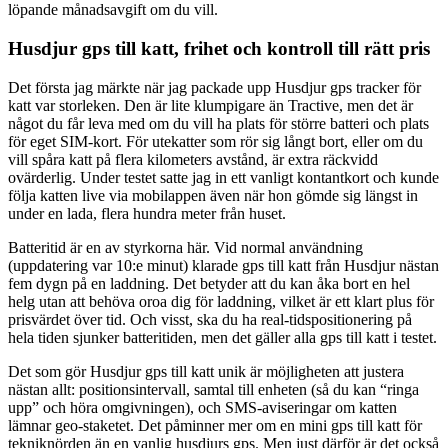
löpande månadsavgift om du vill.
Husdjur gps till katt, frihet och kontroll till rätt pris
Det första jag märkte när jag packade upp Husdjur gps tracker för
katt var storleken. Den är lite klumpigare än Tractive, men det är
något du får leva med om du vill ha plats för större batteri och plats
för eget SIM-kort. För utekatter som rör sig långt bort, eller om du
vill spåra katt på flera kilometers avstånd, är extra räckvidd
ovärderlig. Under testet satte jag in ett vanligt kontantkort och kunde
följa katten live via mobilappen även när hon gömde sig längst in
under en lada, flera hundra meter från huset.
Batteritid är en av styrkorna här. Vid normal användning
(uppdatering var 10:e minut) klarade gps till katt från Husdjur nästan
fem dygn på en laddning. Det betyder att du kan åka bort en hel
helg utan att behöva oroa dig för laddning, vilket är ett klart plus för
prisvärdet över tid. Och visst, ska du ha real-tidspositionering på
hela tiden sjunker batteritiden, men det gäller alla gps till katt i testet.
Det som gör Husdjur gps till katt unik är möjligheten att justera
nästan allt: positionsintervall, samtal till enheten (så du kan “ringa
upp” och höra omgivningen), och SMS-aviseringar om katten
lämnar geo-staketet. Det påminner mer om en mini gps till katt för
tekniknörden än en vanlig husdjurs gps. Men just därför är det också