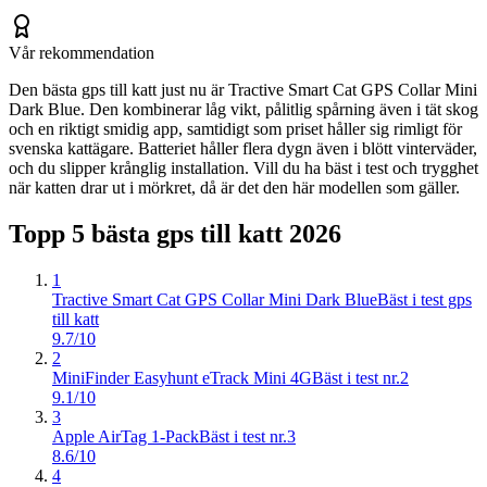
Vår rekommendation
Den bästa gps till katt just nu är Tractive Smart Cat GPS Collar Mini
Dark Blue. Den kombinerar låg vikt, pålitlig spårning även i tät skog
och en riktigt smidig app, samtidigt som priset håller sig rimligt för
svenska kattägare. Batteriet håller flera dygn även i blött vinterväder,
och du slipper krånglig installation. Vill du ha bäst i test och trygghet
när katten drar ut i mörkret, då är det den här modellen som gäller.
Topp 5 bästa
gps till katt
2026
1
Tractive Smart Cat GPS Collar Mini Dark Blue
Bäst i test gps
till katt
9.7/10
2
MiniFinder Easyhunt eTrack Mini 4G
Bäst i test nr.2
9.1/10
3
Apple AirTag 1-Pack
Bäst i test nr.3
8.6/10
4