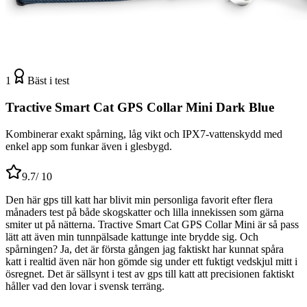
1
Bäst i test
Tractive Smart Cat GPS Collar Mini Dark Blue
Kombinerar exakt spårning, låg vikt och IPX7-vattenskydd med
enkel app som funkar även i glesbygd.
9.7
/ 10
Den här gps till katt har blivit min personliga favorit efter flera
månaders test på både skogskatter och lilla innekissen som gärna
smiter ut på nätterna. Tractive Smart Cat GPS Collar Mini är så pass
lätt att även min tunnpälsade kattunge inte brydde sig. Och
spårningen? Ja, det är första gången jag faktiskt har kunnat spåra
katt i realtid även när hon gömde sig under ett fuktigt vedskjul mitt i
ösregnet. Det är sällsynt i test av gps till katt att precisionen faktiskt
håller vad den lovar i svensk terräng.