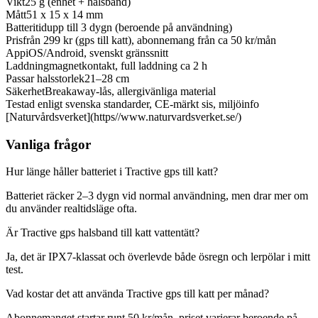
Vikt
25 g (enhet + halsband)
Mått
51 x 15 x 14 mm
Batteritid
upp till 3 dygn (beroende på användning)
Pris
från 299 kr (gps till katt), abonnemang från ca 50 kr/mån
App
iOS/Android, svenskt gränssnitt
Laddning
magnetkontakt, full laddning ca 2 h
Passar halsstorlek
21–28 cm
Säkerhet
Breakaway-lås, allergivänliga material
Testad enligt svenska standarder, CE-märkt sis, miljöinfo
[Naturvårdsverket](https
//www.naturvardsverket.se/)
Vanliga frågor
Hur länge håller batteriet i Tractive gps till katt?
Batteriet räcker 2–3 dygn vid normal användning, men drar mer om
du använder realtidsläge ofta.
Är Tractive gps halsband till katt vattentätt?
Ja, det är IPX7-klassat och överlevde både ösregn och lerpölar i mitt
test.
Vad kostar det att använda Tractive gps till katt per månad?
Abonnemanget startar runt 50 kr/mån, priset varierar beroende på