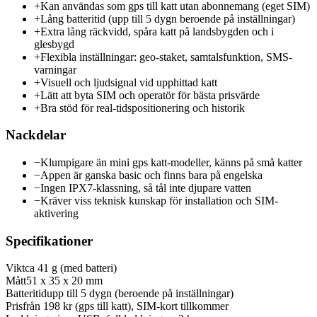
+
Kan användas som gps till katt utan abonnemang (eget SIM)
+
Lång batteritid (upp till 5 dygn beroende på inställningar)
+
Extra lång räckvidd, spåra katt på landsbygden och i
glesbygd
+
Flexibla inställningar: geo-staket, samtalsfunktion, SMS-
varningar
+
Visuell och ljudsignal vid upphittad katt
+
Lätt att byta SIM och operatör för bästa prisvärde
+
Bra stöd för real-tidspositionering och historik
Nackdelar
−
Klumpigare än mini gps katt-modeller, känns på små katter
−
Appen är ganska basic och finns bara på engelska
−
Ingen IPX7-klassning, så tål inte djupare vatten
−
Kräver viss teknisk kunskap för installation och SIM-
aktivering
Specifikationer
Vikt
ca 41 g (med batteri)
Mått
51 x 35 x 20 mm
Batteritid
upp till 5 dygn (beroende på inställningar)
Pris
från 198 kr (gps till katt), SIM-kort tillkommer