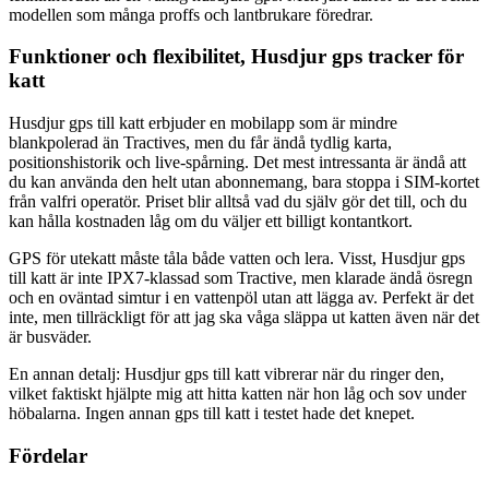
modellen som många proffs och lantbrukare föredrar.
Funktioner och flexibilitet, Husdjur gps tracker för
katt
Husdjur gps till katt erbjuder en mobilapp som är mindre
blankpolerad än Tractives, men du får ändå tydlig karta,
positionshistorik och live-spårning. Det mest intressanta är ändå att
du kan använda den helt utan abonnemang, bara stoppa i SIM-kortet
från valfri operatör. Priset blir alltså vad du själv gör det till, och du
kan hålla kostnaden låg om du väljer ett billigt kontantkort.
GPS för utekatt måste tåla både vatten och lera. Visst, Husdjur gps
till katt är inte IPX7-klassad som Tractive, men klarade ändå ösregn
och en oväntad simtur i en vattenpöl utan att lägga av. Perfekt är det
inte, men tillräckligt för att jag ska våga släppa ut katten även när det
är busväder.
En annan detalj: Husdjur gps till katt vibrerar när du ringer den,
vilket faktiskt hjälpte mig att hitta katten när hon låg och sov under
höbalarna. Ingen annan gps till katt i testet hade det knepet.
Fördelar