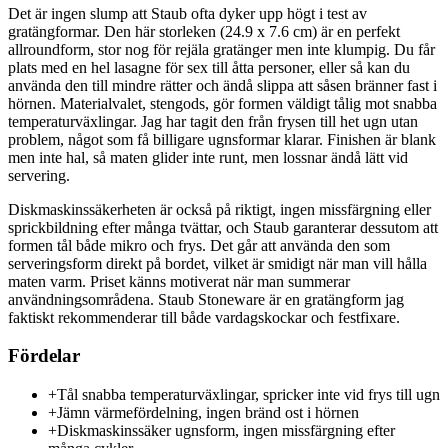
Det är ingen slump att Staub ofta dyker upp högt i test av
gratängformar. Den här storleken (24.9 x 7.6 cm) är en perfekt
allroundform, stor nog för rejäla gratänger men inte klumpig. Du får
plats med en hel lasagne för sex till åtta personer, eller så kan du
använda den till mindre rätter och ändå slippa att såsen bränner fast i
hörnen. Materialvalet, stengods, gör formen väldigt tålig mot snabba
temperaturväxlingar. Jag har tagit den från frysen till het ugn utan
problem, något som få billigare ugnsformar klarar. Finishen är blank
men inte hal, så maten glider inte runt, men lossnar ändå lätt vid
servering.
Diskmaskinssäkerheten är också på riktigt, ingen missfärgning eller
sprickbildning efter många tvättar, och Staub garanterar dessutom att
formen tål både mikro och frys. Det går att använda den som
serveringsform direkt på bordet, vilket är smidigt när man vill hålla
maten varm. Priset känns motiverat när man summerar
användningsområdena. Staub Stoneware är en gratängform jag
faktiskt rekommenderar till både vardagskockar och festfixare.
Fördelar
+
Tål snabba temperaturväxlingar, spricker inte vid frys till ugn
+
Jämn värmefördelning, ingen bränd ost i hörnen
+
Diskmaskinssäker ugnsform, ingen missfärgning efter