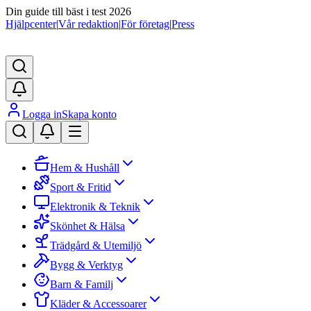
Din guide till bäst i test 2026
Hjälpcenter
|
Vår redaktion
|
För företag
|
Press
Logga in
Skapa konto
Hem & Hushåll
Sport & Fritid
Elektronik & Teknik
Skönhet & Hälsa
Trädgård & Utemiljö
Bygg & Verktyg
Barn & Familj
Kläder & Accessoarer