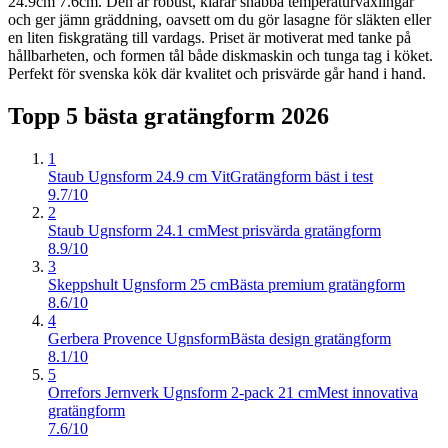
24.9cm 7.6cm. Den är robust, klarar snabba temperaturväxlingar
och ger jämn gräddning, oavsett om du gör lasagne för släkten eller
en liten fiskgratäng till vardags. Priset är motiverat med tanke på
hållbarheten, och formen tål både diskmaskin och tunga tag i köket.
Perfekt för svenska kök där kvalitet och prisvärde går hand i hand.
Topp 5 bästa
gratängform
2026
1
Staub Ugnsform 24.9 cm Vit
Gratängform bäst i test
9.7/10
2
Staub Ugnsform 24.1 cm
Mest prisvärda gratängform
8.9/10
3
Skeppshult Ugnsform 25 cm
Bästa premium gratängform
8.6/10
4
Gerbera Provence Ugnsform
Bästa design gratängform
8.1/10
5
Orrefors Jernverk Ugnsform 2-pack 21 cm
Mest innovativa
gratängform
7.6/10