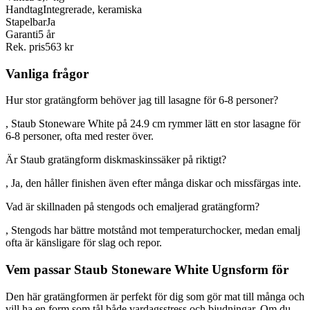
Handtag
Integrerade, keramiska
Stapelbar
Ja
Garanti
5 år
Rek. pris
563 kr
Vanliga frågor
Hur stor gratängform behöver jag till lasagne för 6-8 personer?
, Staub Stoneware White på 24.9 cm rymmer lätt en stor lasagne för
6-8 personer, ofta med rester över.
Är Staub gratängform diskmaskinssäker på riktigt?
, Ja, den håller finishen även efter många diskar och missfärgas inte.
Vad är skillnaden på stengods och emaljerad gratängform?
, Stengods har bättre motstånd mot temperaturchocker, medan emalj
ofta är känsligare för slag och repor.
Vem passar Staub Stoneware White Ugnsform för
Den här gratängformen är perfekt för dig som gör mat till många och
vill ha en form som tål både vardagsstress och bjudningar. Om du