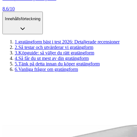
8.6/10
Innehållsförteckning
1
.
gratängform bäst i test 2026: Detaljerade recensioner
2
.
Så testar och utvärderar vi gratängform
3
.
Köpguide: så väljer du rätt gratängform
4
.
Så får du ut mest av din gratängform
5
.
Tänk på detta innan du köper gratängform
6
.
Vanliga frågor om gratängform