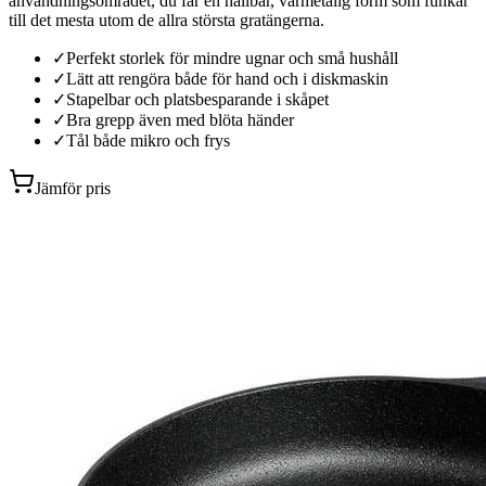
användningsområdet, du får en hållbar, värmetålig form som funkar
till det mesta utom de allra största gratängerna.
✓
Perfekt storlek för mindre ugnar och små hushåll
✓
Lätt att rengöra både för hand och i diskmaskin
✓
Stapelbar och platsbesparande i skåpet
✓
Bra grepp även med blöta händer
✓
Tål både mikro och frys
Jämför pris