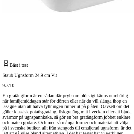
Bäst i test
Staub Ugnsform 24.9 cm Vit
9.7/10
En gratängform är en sådan där pryl som plötsligt känns oumbärlig
när familjemiddagen står för dörren eller när du vill slänga ihop en
lasagne utan att halva fyllningen rinner ut på plåten. Oavsett om det
gäller klassisk potatisgratäng, fiskgratäng mitt i veckan eller att bjuda
svärmor på ugnspannkaka, så gör en bra gratängform jobbet enklare
och maten godare. Och med så många former och material att välja
på i svenska butiker, allt från stengods till emaljerad ugnsform, är det
lätt att gå vilse bland alternativen. I det här testet har vi verkligen