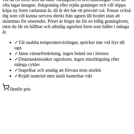
ofta lagar lasagne, fiskgratäng eller rejäla gratänger och vill slippa
köpa ny form vartannat år, då är det här ett prisvärt val. Passar också
dig som vill kunna servera direkt från ugnen till bordet utan att
skämmas för utseendet. Priset är högre än för en billig gratängform,
men du får en hållbar och allsidig ugnsfast form som håller i många
år.
✓
Tål snabba temperaturväxlingar, spricker inte vid frys till
ugn
✓
Jämn värmefördelning, ingen bränd ost i hörnen
✓
Diskmaskinssäker ugnsform, ingen missfärgning efter
många cykler
✓
Stapelbar och smidig att förvara trots storlek
✓
Rejält material men ändå hanterbar vikt
Jämför pris