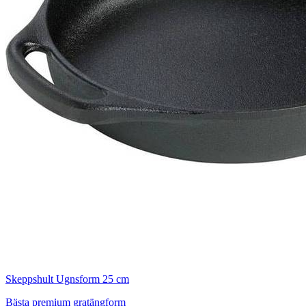
Skeppshult Ugnsform 25 cm
Bästa premium gratängform