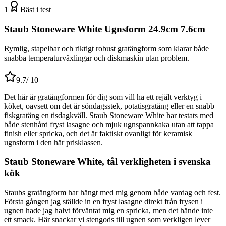
1
Bäst i test
Staub Stoneware White Ugnsform 24.9cm 7.6cm
Rymlig, stapelbar och riktigt robust gratängform som klarar både
snabba temperaturväxlingar och diskmaskin utan problem.
9.7
/ 10
Det här är gratängformen för dig som vill ha ett rejält verktyg i
köket, oavsett om det är söndagsstek, potatisgratäng eller en snabb
fiskgratäng en tisdagkväll. Staub Stoneware White har testats med
både stenhård fryst lasagne och mjuk ugnspannkaka utan att tappa
finish eller spricka, och det är faktiskt ovanligt för keramisk
ugnsform i den här prisklassen.
Staub Stoneware White, tål verkligheten i svenska
kök
Staubs gratängform har hängt med mig genom både vardag och fest.
Första gången jag ställde in en fryst lasagne direkt från frysen i
ugnen hade jag halvt förväntat mig en spricka, men det hände inte
ett smack. Här snackar vi stengods till ugnen som verkligen lever