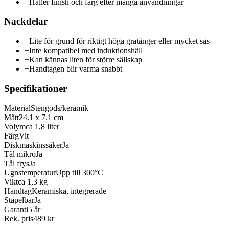
+
Håller finish och färg efter många användningar
Nackdelar
−
Lite för grund för riktigt höga gratänger eller mycket sås
−
Inte kompatibel med induktionshäll
−
Kan kännas liten för större sällskap
−
Handtagen blir varma snabbt
Specifikationer
Material
Stengods/keramik
Mått
24.1 x 7.1 cm
Volym
ca 1,8 liter
Färg
Vit
Diskmaskinssäker
Ja
Tål mikro
Ja
Tål frys
Ja
Ugnstemperatur
Upp till 300°C
Vikt
ca 1,3 kg
Handtag
Keramiska, integrerade
Stapelbar
Ja
Garanti
5 år
Rek. pris
489 kr