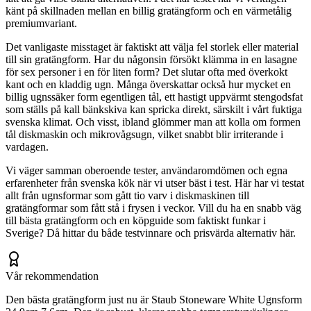
känt på skillnaden mellan en billig gratängform och en värmetålig
premiumvariant.
Det vanligaste misstaget är faktiskt att välja fel storlek eller material
till sin gratängform. Har du någonsin försökt klämma in en lasagne
för sex personer i en för liten form? Det slutar ofta med överkokt
kant och en kladdig ugn. Många överskattar också hur mycket en
billig ugnssäker form egentligen tål, ett hastigt uppvärmt stengodsfat
som ställs på kall bänkskiva kan spricka direkt, särskilt i vårt fuktiga
svenska klimat. Och visst, ibland glömmer man att kolla om formen
tål diskmaskin och mikrovågsugn, vilket snabbt blir irriterande i
vardagen.
Vi väger samman oberoende tester, användaromdömen och egna
erfarenheter från svenska kök när vi utser bäst i test. Här har vi testat
allt från ugnsformar som gått tio varv i diskmaskinen till
gratängformar som fått stå i frysen i veckor. Vill du ha en snabb väg
till bästa gratängform och en köpguide som faktiskt funkar i
Sverige? Då hittar du både testvinnare och prisvärda alternativ här.
Vår rekommendation
Den bästa gratängform just nu är Staub Stoneware White Ugnsform