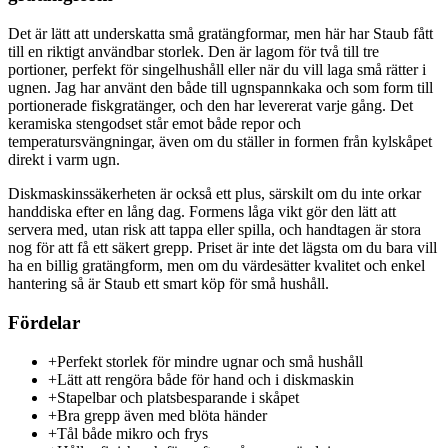
Det är lätt att underskatta små gratängformar, men här har Staub fått
till en riktigt användbar storlek. Den är lagom för två till tre
portioner, perfekt för singelhushåll eller när du vill laga små rätter i
ugnen. Jag har använt den både till ugnspannkaka och som form till
portionerade fiskgratänger, och den har levererat varje gång. Det
keramiska stengodset står emot både repor och
temperatursvängningar, även om du ställer in formen från kylskåpet
direkt i varm ugn.
Diskmaskinssäkerheten är också ett plus, särskilt om du inte orkar
handdiska efter en lång dag. Formens låga vikt gör den lätt att
servera med, utan risk att tappa eller spilla, och handtagen är stora
nog för att få ett säkert grepp. Priset är inte det lägsta om du bara vill
ha en billig gratängform, men om du värdesätter kvalitet och enkel
hantering så är Staub ett smart köp för små hushåll.
Fördelar
+
Perfekt storlek för mindre ugnar och små hushåll
+
Lätt att rengöra både för hand och i diskmaskin
+
Stapelbar och platsbesparande i skåpet
+
Bra grepp även med blöta händer
+
Tål både mikro och frys