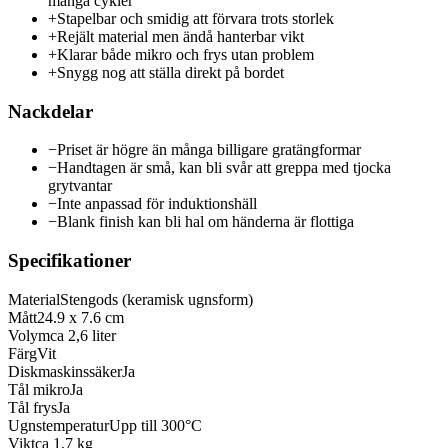
många cykler
+
Stapelbar och smidig att förvara trots storlek
+
Rejält material men ändå hanterbar vikt
+
Klarar både mikro och frys utan problem
+
Snygg nog att ställa direkt på bordet
Nackdelar
−
Priset är högre än många billigare gratängformar
−
Handtagen är små, kan bli svår att greppa med tjocka
grytvantar
−
Inte anpassad för induktionshäll
−
Blank finish kan bli hal om händerna är flottiga
Specifikationer
Material
Stengods (keramisk ugnsform)
Mått
24.9 x 7.6 cm
Volym
ca 2,6 liter
Färg
Vit
Diskmaskinssäker
Ja
Tål mikro
Ja
Tål frys
Ja
Ugnstemperatur
Upp till 300°C
Vikt
ca 1,7 kg