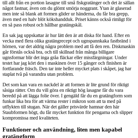
till allt från en portion lasagne till små fiskgratänger och det är sällan
något fastnar, även om du glömt smörja noggrant. Ytan är glaserad
men inte så blank att formen glider ur händerna, du får bra grepp,
även med en halv blöt kökshandduk. Priset känns också rimligt för
en så pass robust och hållbar gratängskål.
En sak jag uppskattar är hur lätt den är att diska för hand. Efter en
vecka med flera olika gratängrecept och ugnspannkaka fastbränd i
hörnen, var det aldrig några problem med att få den ren. Diskmaskin
går förstås också bra, och till skillnad från många billigare
ugnsformar blir det inga gråa fläckar eller missfärgningar. Under
testet har jag kört den i maskinen över 15 gånger och finishen är
fortfarande fräsch. Den tar inte heller mycket plats i skåpet, jag har
staplat två på varandra utan problem.
Det som kan vara en nackdel är att formen är lite grund för riktigt
såsiga rätter. Om du vill göra en riktigt hög lasagne får du vara
beredd på att lägga folie över. I gengäld får du en gratängform som
funkar lika bra för att värma rester i mikron som att ta med på
utflykten till stugan. När det gäller prisvärde hamnar den här
Staubformen högt, du får mycket funktion för pengarna och slipper
kompromissa med kvaliteten.
Funktioner och användning, liten men kapabel
gratängform