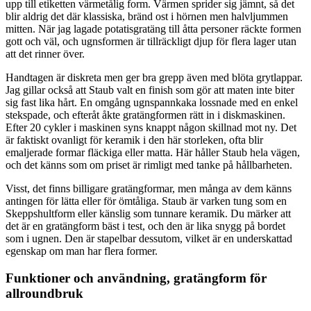
upp till etiketten värmetålig form. Värmen sprider sig jämnt, så det
blir aldrig det där klassiska, bränd ost i hörnen men halvljummen
mitten. När jag lagade potatisgratäng till åtta personer räckte formen
gott och väl, och ugnsformen är tillräckligt djup för flera lager utan
att det rinner över.
Handtagen är diskreta men ger bra grepp även med blöta grytlappar.
Jag gillar också att Staub valt en finish som gör att maten inte biter
sig fast lika hårt. En omgång ugnspannkaka lossnade med en enkel
stekspade, och efteråt åkte gratängformen rätt in i diskmaskinen.
Efter 20 cykler i maskinen syns knappt någon skillnad mot ny. Det
är faktiskt ovanligt för keramik i den här storleken, ofta blir
emaljerade formar fläckiga eller matta. Här håller Staub hela vägen,
och det känns som om priset är rimligt med tanke på hållbarheten.
Visst, det finns billigare gratängformar, men många av dem känns
antingen för lätta eller för ömtåliga. Staub är varken tung som en
Skeppshultform eller känslig som tunnare keramik. Du märker att
det är en gratängform bäst i test, och den är lika snygg på bordet
som i ugnen. Den är stapelbar dessutom, vilket är en underskattad
egenskap om man har flera former.
Funktioner och användning, gratängform för
allroundbruk