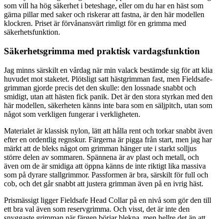
som vill ha hög säkerhet i beteshage, eller om du har en häst som
gärna pillar med saker och riskerar att fastna, är den här modellen
klockren. Priset är förvånansvärt rimligt för en grimma med
säkerhetsfunktion.
Säkerhetsgrimma med praktisk vardagsfunktion
Jag minns särskilt en vårdag när min valack bestämde sig för att klia
huvudet mot staketet. Plötsligt satt hästgrimman fast, men Fieldsafe-
grimman gjorde precis det den skulle: den lossnade snabbt och
smidigt, utan att hästen fick panik. Det är den stora styrkan med den
här modellen, säkerheten känns inte bara som en säljpitch, utan som
något som verkligen fungerar i verkligheten.
Materialet är klassisk nylon, lätt att hålla rent och torkar snabbt även
efter en ordentlig regnskur. Färgerna är pigga från start, men jag har
märkt att de bleks något om grimman hänger ute i starkt solljus
större delen av sommaren. Spännena är av plast och metall, och
även om de är smidiga att öppna känns de inte riktigt lika massiva
som på dyrare stallgrimmor. Passformen är bra, särskilt för full och
cob, och det går snabbt att justera grimman även på en ivrig häst.
Prismässigt ligger Fieldsafe Head Collar på en nivå som gör den till
ett bra val även som reservgrimma. Och visst, det är inte den
snyggaste grimman när färgen börjar blekna, men hellre det än att