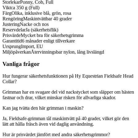
Storlekar
Ponny, Cob, Full
Vikt
ca 350 g (Full)
Färg
Olika, inklusive blå, grön, rosa
Rengöring
Maskintvättbar 40 grader
Justering
Nacke och nos
Reservdelar
Ja (säkerhetsflik)
Prisvärde
Mycket bra för säkerhetsgrimma
Garantitid
6 månader enligt tillverkare
Ursprung
Import, EU
Miljöpåverkan
Återvinningsbar nylon, lång livslängd
Vanliga frågor
Hur fungerar säkerhetsfunktionen på Hy Equestrian Fieldsafe Head
Collar?
Grimman har en svagare del vid nackstycket som släpper om hästen
fastnar och drar, vilket minskar risken för allvarliga skador.
Kan jag tvätta den här grimman i maskin?
Ja, Fieldsafe-grimman tål maskintvätt på 40 grader, vilket gör den
lätt att hålla fräsch även vid daglig användning.
Hur är prisvärdet jämfört med andra säkerhetsgrimmor?