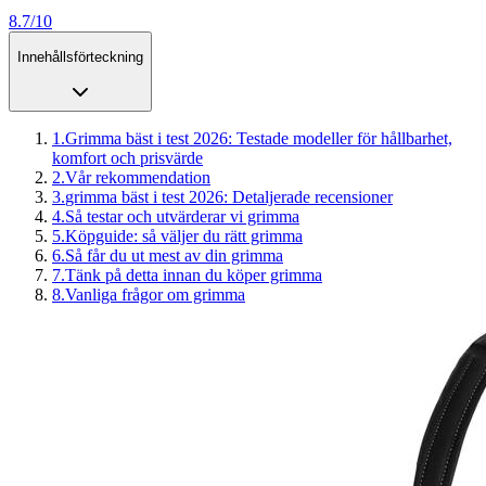
8.7/10
Innehållsförteckning
1
.
Grimma bäst i test 2026: Testade modeller för hållbarhet,
komfort och prisvärde
2
.
Vår rekommendation
3
.
grimma bäst i test 2026: Detaljerade recensioner
4
.
Så testar och utvärderar vi grimma
5
.
Köpguide: så väljer du rätt grimma
6
.
Så får du ut mest av din grimma
7
.
Tänk på detta innan du köper grimma
8
.
Vanliga frågor om grimma