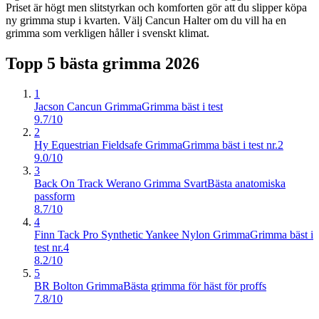
Priset är högt men slitstyrkan och komforten gör att du slipper köpa
ny grimma stup i kvarten. Välj Cancun Halter om du vill ha en
grimma som verkligen håller i svenskt klimat.
Topp 5 bästa
grimma
2026
1
Jacson Cancun Grimma
Grimma bäst i test
9.7/10
2
Hy Equestrian Fieldsafe Grimma
Grimma bäst i test nr.2
9.0/10
3
Back On Track Werano Grimma Svart
Bästa anatomiska
passform
8.7/10
4
Finn Tack Pro Synthetic Yankee Nylon Grimma
Grimma bäst i
test nr.4
8.2/10
5
BR Bolton Grimma
Bästa grimma för häst för proffs
7.8/10