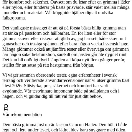
för komfort och säkerhet. Oavsett om du letar efter en grimma i läder
eller nylon, eller funderar på bästa prisvärde, står valet mellan många
modeller och material. Vår köpguide hjälper dig att undvika
fallgroparna.
Det vanligaste misstaget är att gå på första bästa billig grimma utan
att tänka på passform och hållbarhet. En för liten eller för stor
grimma skaver eller riskerar att glida av, jag har sett både skav runt
ganascher och trasiga spännen efter bara någon vecka i svensk hage.
Många glömmer också att jämföra tester eller överväga om grimman
har någon säkerhetsfunktion, särskilt om hästen går ute dygnet runt.
Det kan bli onödigt dyrt i längden att köpa nytt flera gånger per år,
istället för att satsa på rätt hästgrimma från början.
Vi väger samman oberoende tester, egna erfarenheter i svensk
terräng och verifierade användarrecensioner när vi utser grimma bäst
i test 2026. Slitstyrka, pris, säkerhet och komfort har varit
avgörande. Vår testvinnare imponerar både på stallplanen och i
hagen, och vi guidar dig till rätt val för just ditt behov.
Vår rekommendation
Den bästa grimma just nu är Jacson Cancun Halter. Den höll i både
regn och lera under testet, och lädret blev bara snyggare med tiden.