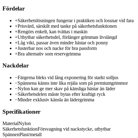
Fördelar
+
Säkerhetslösningen fungerar i praktiken och lossnar vid fara
+
Prisvärd, särskilt med tanke på säkerhetsfunktionen
+
Rengörs enkelt, kan tvättas i maskin
+
Utbytbar säkerhetsdel, förlänger grimman livslängd
+
Låg vikt, passar även mindre hästar och ponny
+
Justerbar nos och nacke för bra passform
+
Bra alternativ som reservgrimma
Nackdelar
−
Färgerna bleks vid lång exponering för starkt solljus
−
Spännena känns inte lika rejäla som på premiumgrimmor
−
Nylon kan ge mer skav på känsliga hästar än läder
−
Säkerhetsdelen måste bytas efter kraftigt ryck
−
Mindre exklusiv känsla än lädergrimma
Specifikationer
Material
Nylon
Säkerhetsfunktion
Försvagning vid nackstycke, utbytbar
Spännen
Plast/metall