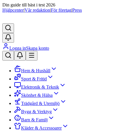
Din guide till bäst i test 2026
Hjälpcenter
|
Vår redaktion
|
För företag
|
Press
Logga in
Skapa konto
Hem & Hushåll
Sport & Fritid
Elektronik & Teknik
Skönhet & Hälsa
Trädgård & Utemiljö
Bygg & Verktyg
Barn & Familj
Kläder & Accessoarer