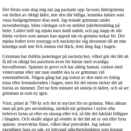
Det första som slog mig när jag packade upp Jacsons lädergrimma
var doften av riktigt läder, inte den där billiga, kemiska lukten som
vissa budgetgrimmor dras med. Jag testade grimman under
novemberregn, blöta vårdagar och en stekhet julieftermiddag på
betet. Lädret höll sig mjukt men ändå stabilt, och jag slapp de där
hårda vecken som annars kan uppstå när en grimma torkar fel. Det
mjuka fodret över nosrygg och nackstycke såg dessutom till att min
känsliga arab inte fick minsta röd fläck, trots lång dag i hagen.
Grimman har dubbla justeringar på nackstycket, vilket gör det lätt att
få till en riktigt bra passform även för hästar med ovanliga
huvudformer. Spännet är grovt och har aldrig fastnat, varken med
vintervantar eller när man snabbt ska ta av grimman vid
veterinärbesök. Någon gång har jag torkat av den med en fuktig
trasa efter lermaskeraden i hagen, men för det mesta räcker det att
borsta av dammet. Det tar fem minuter att smörja in lädret, och så ser
grimman ut som ny igen.
Visst, priset är 799 kr och det är mycket för en grimma. Men räknar
man på pris per användning, särskilt när grimmor i nylon ofta
behöver bytas ut efter en säsong eller två, så blir det faktiskt billigare
i längden. Och skulle något gå sönder är det lätt att sy om eller byta
spänne, reservdelar finns, vilket ökar prisvärdet. Jag saknar
egentligen bara en sak: en inbyggd säkerhetsfunktion som lossnar