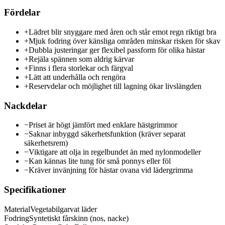
Fördelar
+
Lädret blir snyggare med åren och står emot regn riktigt bra
+
Mjuk fodring över känsliga områden minskar risken för skav
+
Dubbla justeringar ger flexibel passform för olika hästar
+
Rejäla spännen som aldrig kärvar
+
Finns i flera storlekar och färgval
+
Lätt att underhålla och rengöra
+
Reservdelar och möjlighet till lagning ökar livslängden
Nackdelar
−
Priset är högt jämfört med enklare hästgrimmor
−
Saknar inbyggd säkerhetsfunktion (kräver separat
säkerhetsrem)
−
Viktigare att olja in regelbundet än med nylonmodeller
−
Kan kännas lite tung för små ponnys eller föl
−
Kräver invänjning för hästar ovana vid lädergrimma
Specifikationer
Material
Vegetabilgarvat läder
Fodring
Syntetiskt fårskinn (nos, nacke)