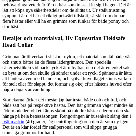
behöva ringa veterinär för en häst som trasslat in sig i hagen. Det är
lätt att köpa nya säkerhetsdelar om de slitits ut. Ur stallutrustning-
synpunkt är det här ett riktigt prisvärt tillskott, särskilt om du har
flera hästar eller vill ha en grimma som funkar för både ponny och
stor häst.
Detaljer och materialval, Hy Equestrian Fieldsafe
Head Collar
Grimman är tillverkad i slitstark nylon, ett material som tål både väta
och smuts bättre än de flesta lädergrimmor. Den speciella
säkerhetsfliken vid nackstycket är utbytbar, och det är en enkel sak
att byta ut om den skulle gå sönder under ett ryck. Spännena är lätta
att hantera även med handskar, och själva huvudlaget känns varken
för stelt eller för slappt, det formar sig okej efter hästens huvud efter
några dagars användning.
Storlekarna täcker det mesta: jag har testat både cob och full, och
båda satt bra på respektive hästar. Den här grimman väger mindre än
lädermodeller, vilket känns skönt på mindre hästar eller om den ska
hänga på hela betessäsongen. Rengöringen är busenkel: släng den i
tvättmaskin
(40 grader, låg centrifugering) och den är som ny igen.
Det är en klar fördel för stallpersonal som vill slippa gnugga
smutsiga grimmor för hand.