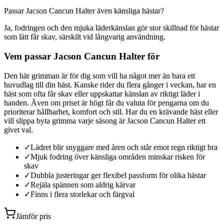
Passar Jacson Cancun Halter även känsliga hästar?
Ja, fodringen och den mjuka läderkänslan gör stor skillnad för hästar
som lätt får skav, särskilt vid långvarig användning.
Vem passar Jacson Cancun Halter för
Den här grimman är för dig som vill ha något mer än bara ett
huvudlag till din häst. Kanske rider du flera gånger i veckan, har en
häst som ofta får skav eller uppskattar känslan av riktigt läder i
handen. Även om priset är högt får du valuta för pengarna om du
prioriterar hållbarhet, komfort och stil. Har du en krävande häst eller
vill slippa byta grimma varje säsong är Jacson Cancun Halter ett
givet val.
✓
Lädret blir snyggare med åren och står emot regn riktigt bra
✓
Mjuk fodring över känsliga områden minskar risken för
skav
✓
Dubbla justeringar ger flexibel passform för olika hästar
✓
Rejäla spännen som aldrig kärvar
✓
Finns i flera storlekar och färgval
Jämför pris