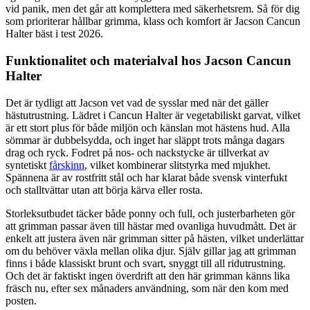
vid panik, men det går att komplettera med säkerhetsrem. Så för dig
som prioriterar hållbar grimma, klass och komfort är Jacson Cancun
Halter bäst i test 2026.
Funktionalitet och materialval hos Jacson Cancun
Halter
Det är tydligt att Jacson vet vad de sysslar med när det gäller
hästutrustning. Lädret i Cancun Halter är vegetabiliskt garvat, vilket
är ett stort plus för både miljön och känslan mot hästens hud. Alla
sömmar är dubbelsydda, och inget har släppt trots många dagars
drag och ryck. Fodret på nos- och nackstycke är tillverkat av
syntetiskt
fårskinn
, vilket kombinerar slitstyrka med mjukhet.
Spännena är av rostfritt stål och har klarat både svensk vinterfukt
och stalltvättar utan att börja kärva eller rosta.
Storleksutbudet täcker både ponny och full, och justerbarheten gör
att grimman passar även till hästar med ovanliga huvudmått. Det är
enkelt att justera även när grimman sitter på hästen, vilket underlättar
om du behöver växla mellan olika djur. Själv gillar jag att grimman
finns i både klassiskt brunt och svart, snyggt till all ridutrustning.
Och det är faktiskt ingen överdrift att den här grimman känns lika
fräsch nu, efter sex månaders användning, som när den kom med
posten.