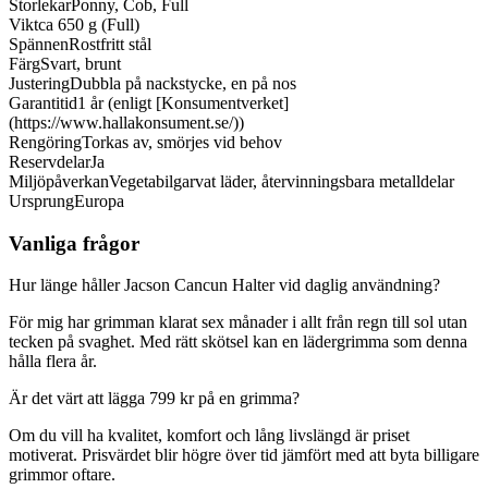
Storlekar
Ponny, Cob, Full
Vikt
ca 650 g (Full)
Spännen
Rostfritt stål
Färg
Svart, brunt
Justering
Dubbla på nackstycke, en på nos
Garantitid
1 år (enligt [Konsumentverket]
(https://www.hallakonsument.se/))
Rengöring
Torkas av, smörjes vid behov
Reservdelar
Ja
Miljöpåverkan
Vegetabilgarvat läder, återvinningsbara metalldelar
Ursprung
Europa
Vanliga frågor
Hur länge håller Jacson Cancun Halter vid daglig användning?
För mig har grimman klarat sex månader i allt från regn till sol utan
tecken på svaghet. Med rätt skötsel kan en lädergrimma som denna
hålla flera år.
Är det värt att lägga 799 kr på en grimma?
Om du vill ha kvalitet, komfort och lång livslängd är priset
motiverat. Prisvärdet blir högre över tid jämfört med att byta billigare
grimmor oftare.