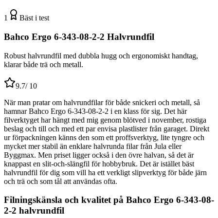
1
Bäst i test
Bahco Ergo 6-343-08-2-2 Halvrundfil
Robust halvrundfil med dubbla hugg och ergonomiskt handtag,
klarar både trä och metall.
9.7
/ 10
När man pratar om halvrundfilar för både snickeri och metall, så
hamnar Bahco Ergo 6-343-08-2-2 i en klass för sig. Det här
filverktyget har hängt med mig genom blötved i november, rostiga
beslag och till och med ett par envisa plastlister från garaget. Direkt
ur förpackningen känns den som ett proffsverktyg, lite tyngre och
mycket mer stabil än enklare halvrunda filar från Jula eller
Byggmax. Men priset ligger också i den övre halvan, så det är
knappast en slit-och-slängfil för hobbybruk. Det är istället bäst
halvrundfil för dig som vill ha ett verkligt slipverktyg för både järn
och trä och som tål att användas ofta.
Filningskänsla och kvalitet på Bahco Ergo 6-343-08-
2-2 halvrundfil