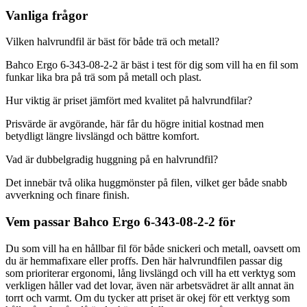
Vanliga frågor
Vilken halvrundfil är bäst för både trä och metall?
Bahco Ergo 6-343-08-2-2 är bäst i test för dig som vill ha en fil som
funkar lika bra på trä som på metall och plast.
Hur viktig är priset jämfört med kvalitet på halvrundfilar?
Prisvärde är avgörande, här får du högre initial kostnad men
betydligt längre livslängd och bättre komfort.
Vad är dubbelgradig huggning på en halvrundfil?
Det innebär två olika huggmönster på filen, vilket ger både snabb
avverkning och finare finish.
Vem passar Bahco Ergo 6-343-08-2-2 för
Du som vill ha en hållbar fil för både snickeri och metall, oavsett om
du är hemmafixare eller proffs. Den här halvrundfilen passar dig
som prioriterar ergonomi, lång livslängd och vill ha ett verktyg som
verkligen håller vad det lovar, även när arbetsvädret är allt annat än
torrt och varmt. Om du tycker att priset är okej för ett verktyg som