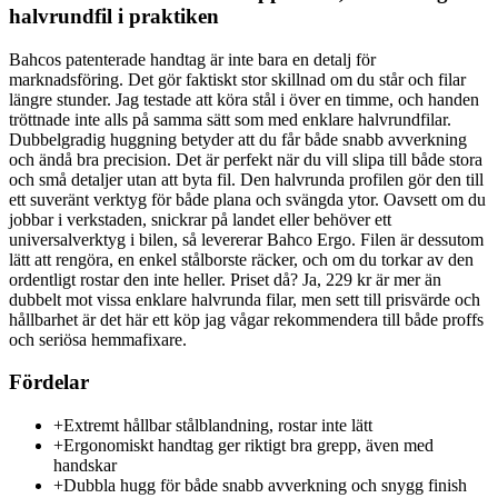
halvrundfil i praktiken
Bahcos patenterade handtag är inte bara en detalj för
marknadsföring. Det gör faktiskt stor skillnad om du står och filar
längre stunder. Jag testade att köra stål i över en timme, och handen
tröttnade inte alls på samma sätt som med enklare halvrundfilar.
Dubbelgradig huggning betyder att du får både snabb avverkning
och ändå bra precision. Det är perfekt när du vill slipa till både stora
och små detaljer utan att byta fil. Den halvrunda profilen gör den till
ett suveränt verktyg för både plana och svängda ytor. Oavsett om du
jobbar i verkstaden, snickrar på landet eller behöver ett
universalverktyg i bilen, så levererar Bahco Ergo. Filen är dessutom
lätt att rengöra, en enkel stålborste räcker, och om du torkar av den
ordentligt rostar den inte heller. Priset då? Ja, 229 kr är mer än
dubbelt mot vissa enklare halvrunda filar, men sett till prisvärde och
hållbarhet är det här ett köp jag vågar rekommendera till både proffs
och seriösa hemmafixare.
Fördelar
+
Extremt hållbar stålblandning, rostar inte lätt
+
Ergonomiskt handtag ger riktigt bra grepp, även med
handskar
+
Dubbla hugg för både snabb avverkning och snygg finish