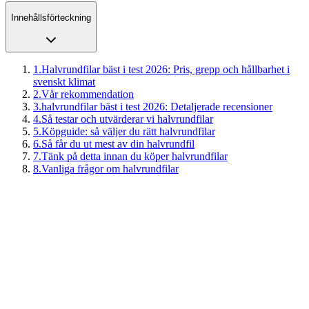
Innehållsförteckning
1
.
Halvrundfilar bäst i test 2026: Pris, grepp och hållbarhet i
svenskt klimat
2
.
Vår rekommendation
3
.
halvrundfilar bäst i test 2026: Detaljerade recensioner
4
.
Så testar och utvärderar vi halvrundfilar
5
.
Köpguide: så väljer du rätt halvrundfilar
6
.
Så får du ut mest av din halvrundfil
7
.
Tänk på detta innan du köper halvrundfilar
8
.
Vanliga frågor om halvrundfilar