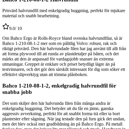
Prisvärd halvrundfil med enkelgradig huggning, perfekt för mjukare
material och snabb bearbetning.
9.0
/ 10
Om Bahco Ergo är Rolls-Royce bland svenska halvrundfilar, så är
Bahco 1-210-08-1-2 mer som en pålitlig Volvo: robust, rak och
riktigt prisvärd. Den här halvrundade filen har jag använt till allt från
att forma plywood till att runda av plastdetaljer på båten, och det
märks att den är anpassad för vardagsjobb snarare än extrema
utmaningar. Greppet är enklare och priset betydligt lägre än på
testvinnaren, och det gör den särskilt intressant för dig som söker ett
effektivt slipverktyg utan att tömma plånboken.
Bahco 1-210-08-1-2, enkelgradig halvrundfil för
snabba jobb
Det som skiljer den här halvrunda filen från många andra är
enkelgradig huggning. Det betyder att du får en jämn, ganska
aggressiv avverkning, perfekt för att snabbt forma trä eller ta bort
plastrester efter sågning. När jag testade den på furu gick det undan,
men det blev också mer gradbildning än på Bahco Ergo. På metall