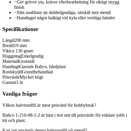
−
Ger grövre yta, kräver efterbearbetning för riktigt snygg
finish
−
Slits snabbare än dubbelgradiga, särskilt mot metall
−
Handtaget något halkigt vid kyla eller svettiga händer
Specifikationer
Längd
200 mm
Bredd
19 mm
Vikt
ca 130 gram
Huggning
Enkelgradig
Material
Kromstål
Handtag
Klassisk Bahco, hårdplast
Rostskydd
Grundbehandlad
Prisvärde
Mycket högt
Garanti
3 år
Vanliga frågor
Vilken halvrundfil är mest prisvärd för hobbybruk?
Bahco 1-210-08-1-2 är bäst i test sett till prisvärde för enklare jobb i
trä och plast.
Kan jag använda denna halvrundfil på metall?