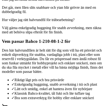
Det går, men filen slits snabbare och ytan blir grövre än med en
dubbelgradig fil.
Hur väljer jag rätt halvrundfil för träbearbetning?
Välj gärna enkelgradig huggning för snabb avverkning, men räkna
med att behöva slipa efteråt för fin finish.
Vem passar Bahco 1-210-08-1-2 för
Den här halvrundfilen är helt rätt för dig som vill ha ett prisvärt och
enkelt slipverktyg för snabba, vardagliga jobb i trä, plast eller som
reservfil i verktygslådan. Du får en prispressad men ändå robust fil
som funkar utmärkt för hobbyprojekt och enklare snickeri, men om
du ska fila mycket i metall eller vill ha bästa möjliga finish, finns det
modeller som passar bättre.
✓
Riktigt lågt pris och bra prisvärde
✓
Enkelgradig huggning, snabb avverkning i trä och plast
✓
Lätt och smidig, enkel att hantera även för nybörjare
✓
Klassisk Bahco-kvalitet, tål fukt och lite tuffare tag
✓
Bra som extraverktyg för hobby eller enklare snickeri