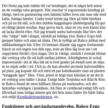
Det första jag lade märke till var handtaget, det är något helt annat
än de vanliga raka greppen. Här snackar vi ergonomiskt handtag på
riktigt, med en gummering som faktiskt håller även när man står med
kalla, fuktiga händer. Under testet körde jag filen på blött björkträ
och på en bit stål, och den dubbla huggningen (dubbelgradig fil) ger
ett riktigt jämnt resultat. Inga grova hack, utan en yta som känns klar
att lacka direkt efter. När jag testade andra halvrunda filar blev det
ofta “släpp” mitt i draget, särskilt på fuktiga ytor, Bahco Ergo höll
greppet bättre och utan att slinta. Det är tydligt att Bahco jobbat med
stålblandningen här. Efter 10 timmars filande såg eggen fortfarande
fräsch ut och ingen rost dök upp, trots att filen låg kvar ute i ett
ouppvärmt förråd i fyra dagar. Det är viktigt, särskilt i svenskt klimat
där verktyg ofta får stå kallt mellan jobben. Allsidigheten är också
imponerande: det är lika lätt att ta bort grader på metall som att slipa
in en mjuk radie i trä. Och ja, du kan absolut använda halvrundfilen
på plast, jag kapade till och med ett par kabelkanaler utan att plasten
“kloggade igen” filen. Visst, priset är högt men känslan är att det är
ett verktyg som håller i åratal. Enligt både Testfakta och Råd & Rön
är Bahco bland de mest hållbara filarna på marknaden, och det
bekräftas verkligen i praktiken. Att filen är certifierad enligt SIS och
tillverkad utan farliga ämnen gör det hela ännu bättre för både hälsa
och miljö
Kemikalieinspektionen
, sis.
Funktioner och användarupplevelse, Bahco Ergo