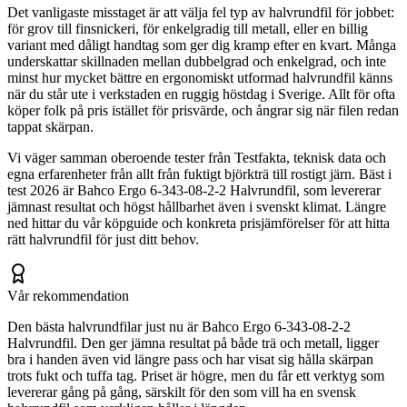
Det vanligaste misstaget är att välja fel typ av halvrundfil för jobbet:
för grov till finsnickeri, för enkelgradig till metall, eller en billig
variant med dåligt handtag som ger dig kramp efter en kvart. Många
underskattar skillnaden mellan dubbelgrad och enkelgrad, och inte
minst hur mycket bättre en ergonomiskt utformad halvrundfil känns
när du står ute i verkstaden en ruggig höstdag i Sverige. Allt för ofta
köper folk på pris istället för prisvärde, och ångrar sig när filen redan
tappat skärpan.
Vi väger samman oberoende tester från Testfakta, teknisk data och
egna erfarenheter från allt från fuktigt björkträ till rostigt järn. Bäst i
test 2026 är Bahco Ergo 6-343-08-2-2 Halvrundfil, som levererar
jämnast resultat och högst hållbarhet även i svenskt klimat. Längre
ned hittar du vår köpguide och konkreta prisjämförelser för att hitta
rätt halvrundfil för just ditt behov.
Vår rekommendation
Den bästa halvrundfilar just nu är Bahco Ergo 6-343-08-2-2
Halvrundfil. Den ger jämna resultat på både trä och metall, ligger
bra i handen även vid längre pass och har visat sig hålla skärpan
trots fukt och tuffa tag. Priset är högre, men du får ett verktyg som
levererar gång på gång, särskilt för den som vill ha en svensk