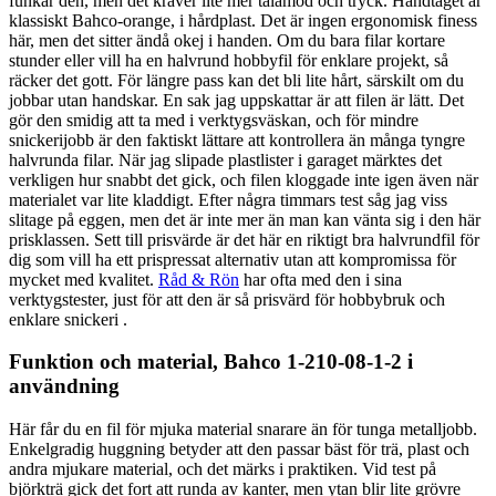
funkar den, men det kräver lite mer tålamod och tryck. Handtaget är
klassiskt Bahco-orange, i hårdplast. Det är ingen ergonomisk finess
här, men det sitter ändå okej i handen. Om du bara filar kortare
stunder eller vill ha en halvrund hobbyfil för enklare projekt, så
räcker det gott. För längre pass kan det bli lite hårt, särskilt om du
jobbar utan handskar. En sak jag uppskattar är att filen är lätt. Det
gör den smidig att ta med i verktygsväskan, och för mindre
snickerijobb är den faktiskt lättare att kontrollera än många tyngre
halvrunda filar. När jag slipade plastlister i garaget märktes det
verkligen hur snabbt det gick, och filen kloggade inte igen även när
materialet var lite kladdigt. Efter några timmars test såg jag viss
slitage på eggen, men det är inte mer än man kan vänta sig i den här
prisklassen. Sett till prisvärde är det här en riktigt bra halvrundfil för
dig som vill ha ett prispressat alternativ utan att kompromissa för
mycket med kvalitet.
Råd & Rön
har ofta med den i sina
verktygstester, just för att den är så prisvärd för hobbybruk och
enklare snickeri .
Funktion och material, Bahco 1-210-08-1-2 i
användning
Här får du en fil för mjuka material snarare än för tunga metalljobb.
Enkelgradig huggning betyder att den passar bäst för trä, plast och
andra mjukare material, och det märks i praktiken. Vid test på
björkträ gick det fort att runda av kanter, men ytan blir lite grövre