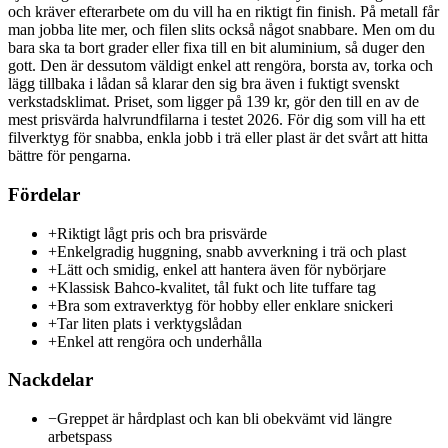
och kräver efterarbete om du vill ha en riktigt fin finish. På metall får
man jobba lite mer, och filen slits också något snabbare. Men om du
bara ska ta bort grader eller fixa till en bit aluminium, så duger den
gott. Den är dessutom väldigt enkel att rengöra, borsta av, torka och
lägg tillbaka i lådan så klarar den sig bra även i fuktigt svenskt
verkstadsklimat. Priset, som ligger på 139 kr, gör den till en av de
mest prisvärda halvrundfilarna i testet 2026. För dig som vill ha ett
filverktyg för snabba, enkla jobb i trä eller plast är det svårt att hitta
bättre för pengarna.
Fördelar
+
Riktigt lågt pris och bra prisvärde
+
Enkelgradig huggning, snabb avverkning i trä och plast
+
Lätt och smidig, enkel att hantera även för nybörjare
+
Klassisk Bahco-kvalitet, tål fukt och lite tuffare tag
+
Bra som extraverktyg för hobby eller enklare snickeri
+
Tar liten plats i verktygslådan
+
Enkel att rengöra och underhålla
Nackdelar
−
Greppet är hårdplast och kan bli obekvämt vid längre
arbetspass