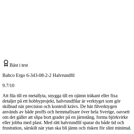
Bäst i test
Bahco Ergo 6-343-08-2-2 Halvrundfil
9.7/10
Att fila till en metallyta, snygga till en ojämn träkant eller fixa
detaljer på ett hobbyprojekt, halvrundfilar är verktyget som gör
skillnad när precision och kontroll krävs. De här filverktygen
används av både proffs och hemmafixare över hela Sverige, oavsett
om det gäller att slipa bort grader på en järnstång, forma björkvirke
eller jobba med plast. Med rätt halvrundfil sparar du både tid och
frustration, särskilt när ytan ska bli jämn och risken för slint minimal.