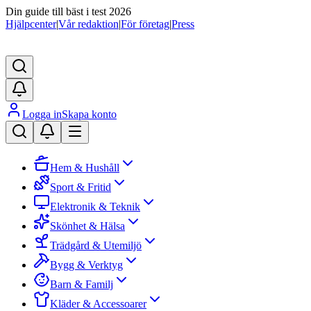
Din guide till bäst i test 2026
Hjälpcenter
|
Vår redaktion
|
För företag
|
Press
Logga in
Skapa konto
Hem & Hushåll
Sport & Fritid
Elektronik & Teknik
Skönhet & Hälsa
Trädgård & Utemiljö
Bygg & Verktyg
Barn & Familj
Kläder & Accessoarer