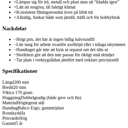
+
Lämpar sig för trä, metall och plast utan att “kladda igen”
+
Lätt att rengöra, tål fuktigt klimat
+
Konsistent filningsresultat även på blött trä
+
Allsidig, funkar både som järnfil, träfil och för hobbybruk
Nackdelar
−
Högt pris, det här är ingen billig halvrundfil
−
Lite tung för arbete ovanför axelhöjd eller i trånga utrymmen
−
Handtaget går inte att byta ut separat om det slits ut
−
Storleken gör att den inte passar för riktigt små detaljer
−
Tar plats i verktygslådan jämfört med enklare precisionfil
Specifikationer
Längd
200 mm
Bredd
20 mm
Vikt
ca 170 gram
Huggning
Dubbelgradig (både grov och fin)
Material
Höglegerat stål
Handtag
Bahco Ergo, gummi/plast
Rostskydd
Ja
Prisvärde
Hög
Garanti
5 år