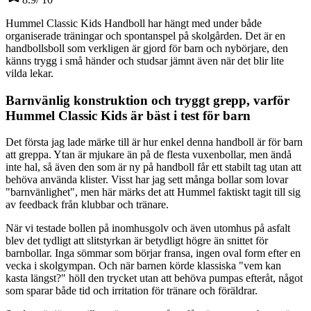
Hummel Classic Kids Handboll har hängt med under både
organiserade träningar och spontanspel på skolgården. Det är en
handbollsboll som verkligen är gjord för barn och nybörjare, den
känns trygg i små händer och studsar jämnt även när det blir lite
vilda lekar.
Barnvänlig konstruktion och tryggt grepp, varför
Hummel Classic Kids är bäst i test för barn
Det första jag lade märke till är hur enkel denna handboll är för barn
att greppa. Ytan är mjukare än på de flesta vuxenbollar, men ändå
inte hal, så även den som är ny på handboll får ett stabilt tag utan att
behöva använda klister. Visst har jag sett många bollar som lovar
"barnvänlighet", men här märks det att Hummel faktiskt tagit till sig
av feedback från klubbar och tränare.
När vi testade bollen på inomhusgolv och även utomhus på asfalt
blev det tydligt att slitstyrkan är betydligt högre än snittet för
barnbollar. Inga sömmar som börjar fransa, ingen oval form efter en
vecka i skolgympan. Och när barnen körde klassiska "vem kan
kasta längst?" höll den trycket utan att behöva pumpas efteråt, något
som sparar både tid och irritation för tränare och föräldrar.