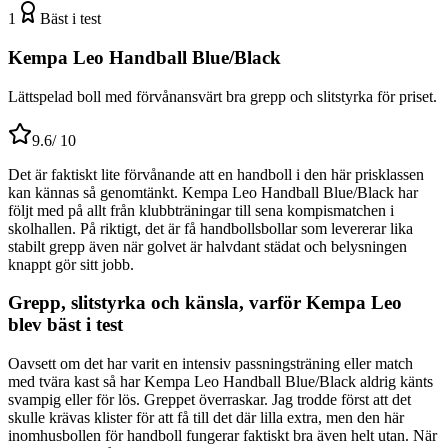
1
Bäst i test
Kempa Leo Handball Blue/Black
Lättspelad boll med förvånansvärt bra grepp och slitstyrka för priset.
9.6
/ 10
Det är faktiskt lite förvånande att en handboll i den här prisklassen
kan kännas så genomtänkt. Kempa Leo Handball Blue/Black har
följt med på allt från klubbträningar till sena kompismatchen i
skolhallen. På riktigt, det är få handbollsbollar som levererar lika
stabilt grepp även när golvet är halvdant städat och belysningen
knappt gör sitt jobb.
Grepp, slitstyrka och känsla, varför Kempa Leo
blev bäst i test
Oavsett om det har varit en intensiv passningsträning eller match
med tvära kast så har Kempa Leo Handball Blue/Black aldrig känts
svampig eller för lös. Greppet överraskar. Jag trodde först att det
skulle krävas klister för att få till det där lilla extra, men den här
inomhusbollen för handboll fungerar faktiskt bra även helt utan. När