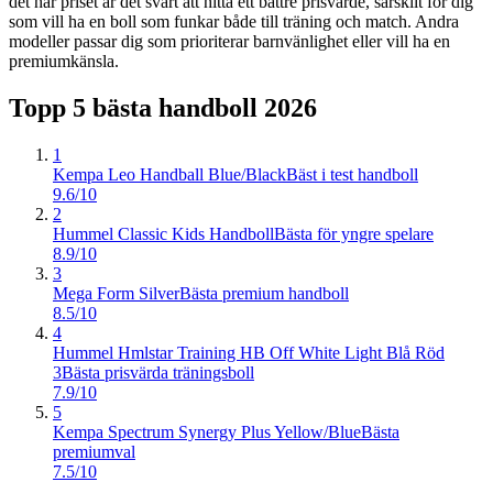
det här priset är det svårt att hitta ett bättre prisvärde, särskilt för dig
som vill ha en boll som funkar både till träning och match. Andra
modeller passar dig som prioriterar barnvänlighet eller vill ha en
premiumkänsla.
Topp 5 bästa
handboll
2026
1
Kempa Leo Handball Blue/Black
Bäst i test handboll
9.6/10
2
Hummel Classic Kids Handboll
Bästa för yngre spelare
8.9/10
3
Mega Form Silver
Bästa premium handboll
8.5/10
4
Hummel Hmlstar Training HB Off White Light Blå Röd
3
Bästa prisvärda träningsboll
7.9/10
5
Kempa Spectrum Synergy Plus Yellow/Blue
Bästa
premiumval
7.5/10