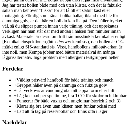
Jag har testat bollen både med och utan klister, och det är faktiskt
sällan man behöver "fuska" för att få till ett stabilt kast eller
mottagning. För dig som tränar i olika hallar, ibland med lite för
dammiga golv, är det här en boll du kan lita på. Den håller trycket
väl, så du slipper pumpa innan varje träning, och det uppskattas
verkligen när man står där med andan i halsen fem minuter innan
avkast. Materialet är dessutom fritt från misstänkta kemikalier enligt
[Kemikalieinspektionen](https://www.kemi.se/), och bollen är CE-
märkt enligt SIS-standard sis. Visst, handbollens miljöpåverkan är
inte noll, men Kempa jobbar med bättre materialval än många
lågprisalternativ. Inga problem med allergier i testgruppen heller.
Fördelar
+
Väldigt prisvärd handboll för både träning och match
+
Greppet håller även på dammiga och fuktiga golv
+
Tål veckovis användning utan att tappa form eller luft
+
Låg kostnad per speltimme, bra TCO för skolor och klubbar
+
Fungerar för både vuxna och ungdomar (storlek 2 och 3)
+
Klarar sig bra även utan klister, men funkar också med
+
Lätt att få tag på reservbollar och finns ofta i lager
Nackdelar