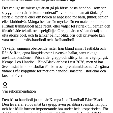
Det vanligaste misstaget är att gå på första bästa handboll som ser
snygg ut eller är ”rekommenderad” av butiken, utan att tänka på
storlek, material eller om bollen är anpassad för barn, junior, senior
eller klubbnivå. Många betalar för mycket för en matchboll när en
slitstark träningsboll hade räckt, eller väljer fel storlek till barnen och
förstör både teknik och spelglädje. Greppet är en sådan detalj som
ofta glöms bort, och få tänker på hur olika pris och prisvärde kan
vara mellan proffs-handboll och skolhandboll.
Vi väger samman oberoende tester från bland annat Testfakta och
Råd & Rön, egna långtidstester i svenska hallar, samt riktiga
användaromdömen. Prisvärde, grepp och slitstyrka har vägt tyngst.
Kempa Leo Handball Blue/Black är bäst i test 2026, men vi har
även testat handbollsbollar för barn och premiumklassen. Läs gärna
vidare i vår köpguide för mer om handbollsmaterial, storlekar och
kostnad över tid.
Vår rekommendation
Den bästa handboll just nu är Kempa Leo Handball Blue/Black.
Den levererar ett oväntat bra grepp även på slitna svenska hallgolv
och har hållit formen imponerande bra under hela testperioden. För