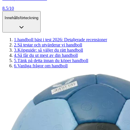
8.5/10
Innehållsförteckning
1
.
handboll bäst i test 2026: Detaljerade recensioner
2
.
Så testar och utvärderar vi handboll
3
.
Köpguide: så väljer du rätt handboll
4
.
Så får du ut mest av din handboll
5
.
Tänk på detta innan du köper handboll
6
.
Vanliga frågor om handboll