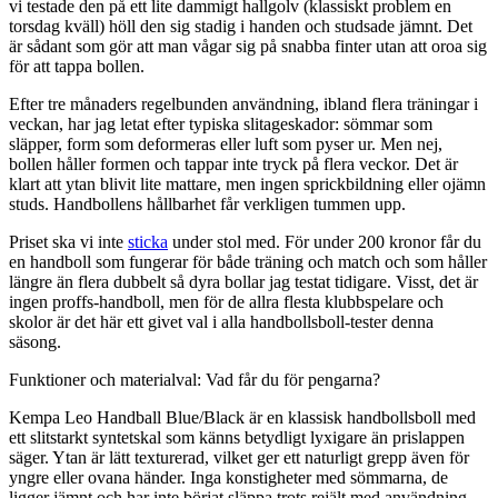
vi testade den på ett lite dammigt hallgolv (klassiskt problem en
torsdag kväll) höll den sig stadig i handen och studsade jämnt. Det
är sådant som gör att man vågar sig på snabba finter utan att oroa sig
för att tappa bollen.
Efter tre månaders regelbunden användning, ibland flera träningar i
veckan, har jag letat efter typiska slitageskador: sömmar som
släpper, form som deformeras eller luft som pyser ur. Men nej,
bollen håller formen och tappar inte tryck på flera veckor. Det är
klart att ytan blivit lite mattare, men ingen sprickbildning eller ojämn
studs. Handbollens hållbarhet får verkligen tummen upp.
Priset ska vi inte
sticka
under stol med. För under 200 kronor får du
en handboll som fungerar för både träning och match och som håller
längre än flera dubbelt så dyra bollar jag testat tidigare. Visst, det är
ingen proffs-handboll, men för de allra flesta klubbspelare och
skolor är det här ett givet val i alla handbollsboll-tester denna
säsong.
Funktioner och materialval: Vad får du för pengarna?
Kempa Leo Handball Blue/Black är en klassisk handbollsboll med
ett slitstarkt syntetskal som känns betydligt lyxigare än prislappen
säger. Ytan är lätt texturerad, vilket ger ett naturligt grepp även för
yngre eller ovana händer. Inga konstigheter med sömmarna, de
ligger jämnt och har inte börjat släppa trots rejält med användning.