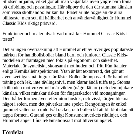
Studsen är jämn, vilket gör att man vågar låta även yngre barn träna
på dribbling och passningar. Här slipper du den där stumma känslan
som vissa skolhandbollar kan ha. Priset är lite högre än de allra
billigaste, men sett till hållbarhet och användarvänlighet är Hummel
Classic Kids riktigt prisvärd.
Funktioner och materialval: Vad utmärker Hummel Classic Kids i
testet?
Det är ingen överraskning att Hummel är ett av Sveriges populäraste
märken för handbollsbollar bland barn och juniorer. Classic Kids-
modellen är framtagen med fokus på ergonomi och säkerhet.
Materialet är syntetiskt, skonsamt mot huden och fritt från ftalater
enligt Kemikalieinspektionen. Ytan är lätt texturerad, det gör att
även svettiga små fingrar får fäste. Bollen är anpassad för handboll
träning och lek, inte tävlingsnivå, men klarar ändå tuffa tag. Största
skillnaden mot vuxenbollar är vikten (något lättare) och den mjukare
känslan, vilket minskar risken för fingerskador vid mottagningar.
Den håller formen även efter utomhuslek, och visst, färgen bleknar
något i solen, men det påverkar inte spelet. Rengöringen är enkel:
ljummet vatten och mild tvål räcker, och bollen tål att bli blöt utan att
tappa formen. Garanti ges enligt Konsumentverkets riktlinjer, och
Hummel anger 1 års reklamationsrätt mot tillverkningsfel.
Fördelar