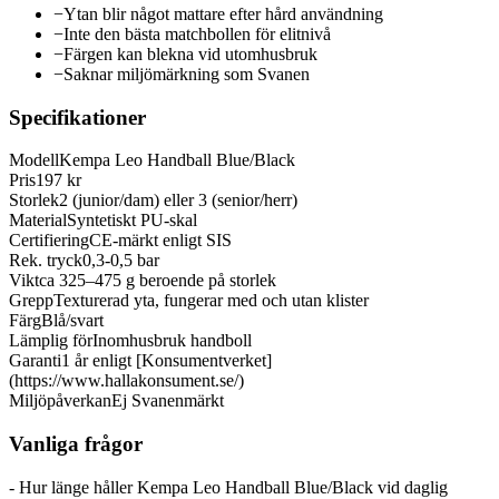
−
Ytan blir något mattare efter hård användning
−
Inte den bästa matchbollen för elitnivå
−
Färgen kan blekna vid utomhusbruk
−
Saknar miljömärkning som Svanen
Specifikationer
Modell
Kempa Leo Handball Blue/Black
Pris
197 kr
Storlek
2 (junior/dam) eller 3 (senior/herr)
Material
Syntetiskt PU-skal
Certifiering
CE-märkt enligt SIS
Rek. tryck
0,3-0,5 bar
Vikt
ca 325–475 g beroende på storlek
Grepp
Texturerad yta, fungerar med och utan klister
Färg
Blå/svart
Lämplig för
Inomhusbruk handboll
Garanti
1 år enligt [Konsumentverket]
(https://www.hallakonsument.se/)
Miljöpåverkan
Ej Svanenmärkt
Vanliga frågor
- Hur länge håller Kempa Leo Handball Blue/Black vid daglig