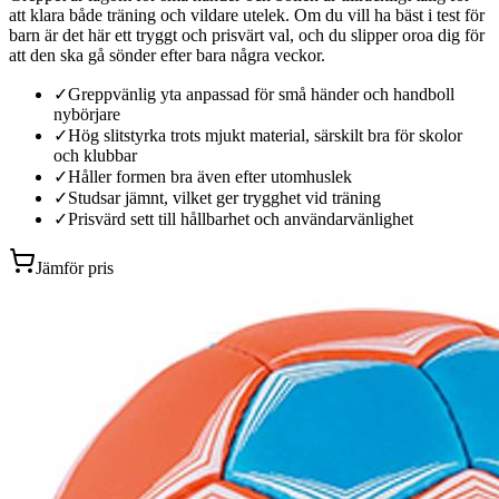
att klara både träning och vildare utelek. Om du vill ha bäst i test för
barn är det här ett tryggt och prisvärt val, och du slipper oroa dig för
att den ska gå sönder efter bara några veckor.
✓
Greppvänlig yta anpassad för små händer och handboll
nybörjare
✓
Hög slitstyrka trots mjukt material, särskilt bra för skolor
och klubbar
✓
Håller formen bra även efter utomhuslek
✓
Studsar jämnt, vilket ger trygghet vid träning
✓
Prisvärd sett till hållbarhet och användarvänlighet
Jämför pris