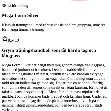
3
Bäst för träning
Mega Form Silver
Klassisk träningsboll med robust känsla och bra greppyta, utmärkt
för många timmars träning.
8.5
/ 10
Grym träningshandboll som tål hårda tag och
långpass
Mega Form Silver har hängt med mig genom otaliga träningspass,
både med juniorer och seniorer. Den har snabbt blivit en favorit
bland träningsbollar i vårt test, särskilt tack vare känslan av tyngd
och robusthet som gör att man vågar dra på ordentligt utan att vara
rädd för att bollen ska ge med sig. Det är inte en handboll för dig
som vill ha den där supersköna direkt ur lådan-känslan, för höljet är
faktiskt ganska styvt i början. Men efter några pass mjuknar den
märkbart och då kommer både greppet och känslan fram. Under ett
par veckor testade jag den både på hala inomhusgolv och på ett
gammalt slitigt utomhusunderlag, och den levererade stabil studs
varje gång.