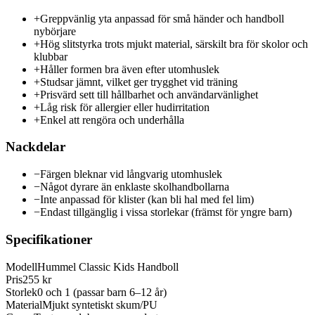
+
Greppvänlig yta anpassad för små händer och handboll
nybörjare
+
Hög slitstyrka trots mjukt material, särskilt bra för skolor och
klubbar
+
Håller formen bra även efter utomhuslek
+
Studsar jämnt, vilket ger trygghet vid träning
+
Prisvärd sett till hållbarhet och användarvänlighet
+
Låg risk för allergier eller hudirritation
+
Enkel att rengöra och underhålla
Nackdelar
−
Färgen bleknar vid långvarig utomhuslek
−
Något dyrare än enklaste skolhandbollarna
−
Inte anpassad för klister (kan bli hal med fel lim)
−
Endast tillgänglig i vissa storlekar (främst för yngre barn)
Specifikationer
Modell
Hummel Classic Kids Handboll
Pris
255 kr
Storlek
0 och 1 (passar barn 6–12 år)
Material
Mjukt syntetiskt skum/PU