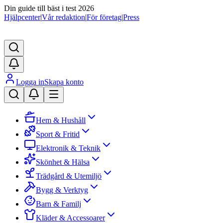
Din guide till bäst i test 2026
Hjälpcenter
|
Vår redaktion
|
För företag
|
Press
Logga in
Skapa konto
Hem & Hushåll
Sport & Fritid
Elektronik & Teknik
Skönhet & Hälsa
Trädgård & Utemiljö
Bygg & Verktyg
Barn & Familj
Kläder & Accessoarer