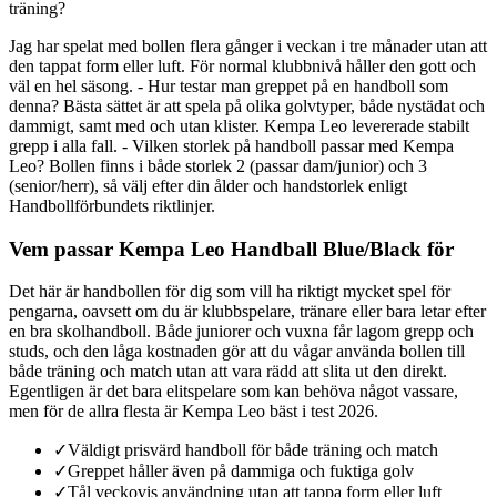
träning?
Jag har spelat med bollen flera gånger i veckan i tre månader utan att
den tappat form eller luft. För normal klubbnivå håller den gott och
väl en hel säsong. - Hur testar man greppet på en handboll som
denna? Bästa sättet är att spela på olika golvtyper, både nystädat och
dammigt, samt med och utan klister. Kempa Leo levererade stabilt
grepp i alla fall. - Vilken storlek på handboll passar med Kempa
Leo? Bollen finns i både storlek 2 (passar dam/junior) och 3
(senior/herr), så välj efter din ålder och handstorlek enligt
Handbollförbundets riktlinjer.
Vem passar Kempa Leo Handball Blue/Black för
Det här är handbollen för dig som vill ha riktigt mycket spel för
pengarna, oavsett om du är klubbspelare, tränare eller bara letar efter
en bra skolhandboll. Både juniorer och vuxna får lagom grepp och
studs, och den låga kostnaden gör att du vågar använda bollen till
både träning och match utan att vara rädd att slita ut den direkt.
Egentligen är det bara elitspelare som kan behöva något vassare,
men för de allra flesta är Kempa Leo bäst i test 2026.
✓
Väldigt prisvärd handboll för både träning och match
✓
Greppet håller även på dammiga och fuktiga golv
✓
Tål veckovis användning utan att tappa form eller luft