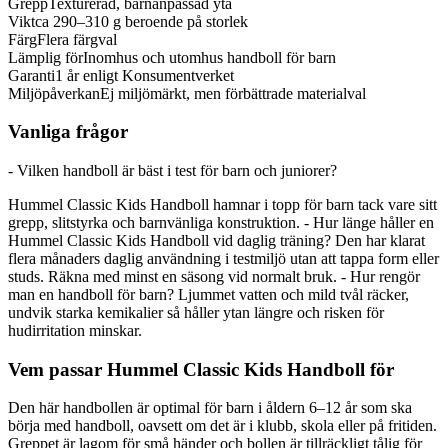
Grepp
Texturerad, barnanpassad yta
Vikt
ca 290–310 g beroende på storlek
Färg
Flera färgval
Lämplig för
Inomhus och utomhus handboll för barn
Garanti
1 år enligt Konsumentverket
Miljöpåverkan
Ej miljömärkt, men förbättrade materialval
Vanliga frågor
- Vilken handboll är bäst i test för barn och juniorer?
Hummel Classic Kids Handboll hamnar i topp för barn tack vare sitt
grepp, slitstyrka och barnvänliga konstruktion. - Hur länge håller en
Hummel Classic Kids Handboll vid daglig träning? Den har klarat
flera månaders daglig användning i testmiljö utan att tappa form eller
studs. Räkna med minst en säsong vid normalt bruk. - Hur rengör
man en handboll för barn? Ljummet vatten och mild tvål räcker,
undvik starka kemikalier så håller ytan längre och risken för
hudirritation minskar.
Vem passar Hummel Classic Kids Handboll för
Den här handbollen är optimal för barn i åldern 6–12 år som ska
börja med handboll, oavsett om det är i klubb, skola eller på fritiden.
Greppet är lagom för små händer och bollen är tillräckligt tålig för