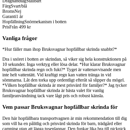
Draghandtag
Ställbart
Färg
Svart/blå
Broms
Nej
Garanti
1 år
Hopfällning
Snörmekanism i botten
Pris
Från 499 kr
Vanliga frågor
*Hur fäller man ihop Bruksvagnar hopfällbar skrinda snabbt?*
Dra i snöret i botten av skrindan, så viker sig hela konstruktionen på
10 sekunder. Inga verktyg eller lösa delar. *Hur klarar Bruksvagnar
hopfällbar skrinda regn och fukt?* Tyget är vattenavvisande men
inte helt vattentätt. Vid kraftigt regn kan vatten tränga in vid
sömmarna. Låt den torka upp ordentligt efteråt så slipper du mögel.
*Vilken hopfällbar skrinda är mest prisvärd för familjer?* Jag tycker
Bruksvagnar hopfällbar skrinda är bästa valet för vanlig
familjeanvändning tack vare lågt pris och robust känsla.
Vem passar Bruksvagnar hopfällbar skrinda för
Den här hopfällbara transportvagnen är min rekommendation till dig
som vill ha en pålitlig och prisvärd skrinda för barn, trädgård eller
camping utan att lägga tusenlappar. Den funkar lika bra till picknick