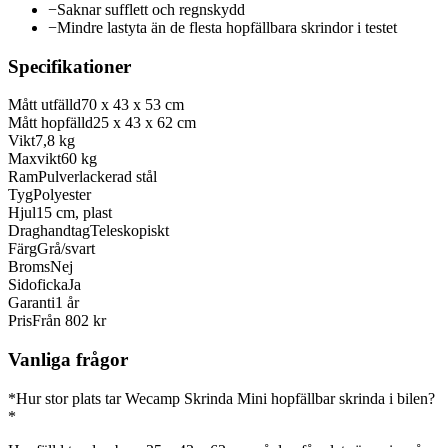
−
Saknar sufflett och regnskydd
−
Mindre lastyta än de flesta hopfällbara skrindor i testet
Specifikationer
Mått utfälld
70 x 43 x 53 cm
Mått hopfälld
25 x 43 x 62 cm
Vikt
7,8 kg
Maxvikt
60 kg
Ram
Pulverlackerad stål
Tyg
Polyester
Hjul
15 cm, plast
Draghandtag
Teleskopiskt
Färg
Grå/svart
Broms
Nej
Sidoficka
Ja
Garanti
1 år
Pris
Från 802 kr
Vanliga frågor
*Hur stor plats tar Wecamp Skrinda Mini hopfällbar skrinda i bilen?
*