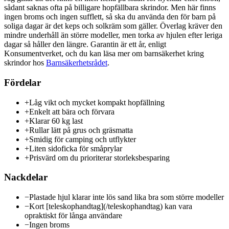
sådant saknas ofta på billigare hopfällbara skrindor. Men här finns
ingen broms och ingen sufflett, så ska du använda den för barn på
soliga dagar är det keps och solkräm som gäller. Överlag kräver den
mindre underhåll än större modeller, men torka av hjulen efter leriga
dagar så håller den längre. Garantin är ett år, enligt
Konsumentverket, och du kan läsa mer om barnsäkerhet kring
skrindor hos
Barnsäkerhetsrådet
.
Fördelar
+
Låg vikt och mycket kompakt hopfällning
+
Enkelt att bära och förvara
+
Klarar 60 kg last
+
Rullar lätt på grus och gräsmatta
+
Smidig för camping och utflykter
+
Liten sidoficka för småprylar
+
Prisvärd om du prioriterar storleksbesparing
Nackdelar
−
Plastade hjul klarar inte lös sand lika bra som större modeller
−
Kort [teleskophandtag](/teleskophandtag) kan vara
opraktiskt för långa användare
−
Ingen broms