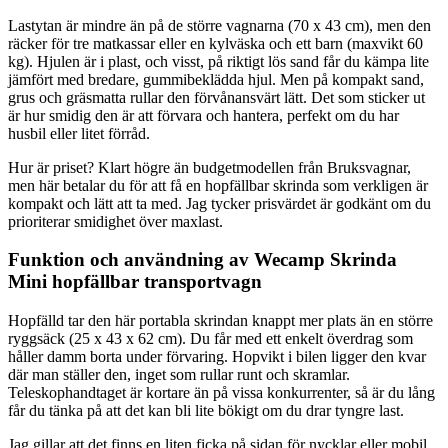
Lastytan är mindre än på de större vagnarna (70 x 43 cm), men den
räcker för tre matkassar eller en kylväska och ett barn (maxvikt 60
kg). Hjulen är i plast, och visst, på riktigt lös sand får du kämpa lite
jämfört med bredare, gummibeklädda hjul. Men på kompakt sand,
grus och gräsmatta rullar den förvånansvärt lätt. Det som sticker ut
är hur smidig den är att förvara och hantera, perfekt om du har
husbil eller litet förråd.
Hur är priset? Klart högre än budgetmodellen från Bruksvagnar,
men här betalar du för att få en hopfällbar skrinda som verkligen är
kompakt och lätt att ta med. Jag tycker prisvärdet är godkänt om du
prioriterar smidighet över maxlast.
Funktion och användning av Wecamp Skrinda
Mini hopfällbar transportvagn
Hopfälld tar den här portabla skrindan knappt mer plats än en större
ryggsäck (25 x 43 x 62 cm). Du får med ett enkelt överdrag som
håller damm borta under förvaring. Hopvikt i bilen ligger den kvar
där man ställer den, inget som rullar runt och skramlar.
Teleskophandtaget är kortare än på vissa konkurrenter, så är du lång
får du tänka på att det kan bli lite bökigt om du drar tyngre last.
Jag gillar att det finns en liten ficka på sidan för nycklar eller mobil,