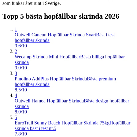
som funkar året runt i Sverige.
Topp 5 bästa
hopfällbar skrinda
2026
1
Outwell Cancun Hopfällbar Skrinda Svart
Bäst i test
hopfällbar skrinda
9.6/10
2
Wecamp Skrinda Mini Hopfällbar
Bästa billiga hopfällbar
skrinda
9.0/10
3
Pinolino AddPlus Hopfällbar Skrinda
Bästa premium
hopfällbar skrinda
8.5/10
4
Outwell Hamoa Hopfällbar Skrinda
Bästa design hopfällbar
skrinda
8.0/10
5
EuroTrail Sunny Beach Hopfällbar Skrinda 75kg
Hopfällbar
skrinda bäst i test nr.5
7.8/10