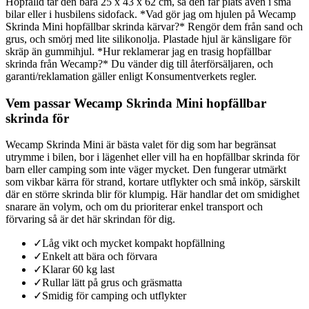
Hopfälld tar den bara 25 x 43 x 62 cm, så den får plats även i små
bilar eller i husbilens sidofack. *Vad gör jag om hjulen på Wecamp
Skrinda Mini hopfällbar skrinda kärvar?* Rengör dem från sand och
grus, och smörj med lite silikonolja. Plastade hjul är känsligare för
skräp än gummihjul. *Hur reklamerar jag en trasig hopfällbar
skrinda från Wecamp?* Du vänder dig till återförsäljaren, och
garanti/reklamation gäller enligt Konsumentverkets regler.
Vem passar Wecamp Skrinda Mini hopfällbar
skrinda för
Wecamp Skrinda Mini är bästa valet för dig som har begränsat
utrymme i bilen, bor i lägenhet eller vill ha en hopfällbar skrinda för
barn eller camping som inte väger mycket. Den fungerar utmärkt
som vikbar kärra för strand, kortare utflykter och små inköp, särskilt
där en större skrinda blir för klumpig. Här handlar det om smidighet
snarare än volym, och om du prioriterar enkel transport och
förvaring så är det här skrindan för dig.
✓
Låg vikt och mycket kompakt hopfällning
✓
Enkelt att bära och förvara
✓
Klarar 60 kg last
✓
Rullar lätt på grus och gräsmatta
✓
Smidig för camping och utflykter