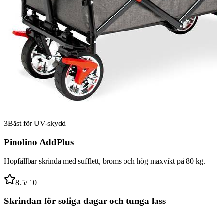
3
Bäst för UV-skydd
Pinolino AddPlus
Hopfällbar skrinda med sufflett, broms och hög maxvikt på 80 kg.
8.5
/ 10
Skrindan för soliga dagar och tunga lass