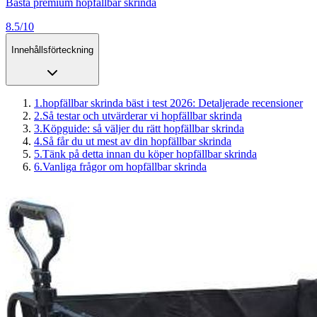
Bästa premium hopfällbar skrinda
8.5/10
Innehållsförteckning
1
.
hopfällbar skrinda bäst i test 2026: Detaljerade recensioner
2
.
Så testar och utvärderar vi hopfällbar skrinda
3
.
Köpguide: så väljer du rätt hopfällbar skrinda
4
.
Så får du ut mest av din hopfällbar skrinda
5
.
Tänk på detta innan du köper hopfällbar skrinda
6
.
Vanliga frågor om hopfällbar skrinda