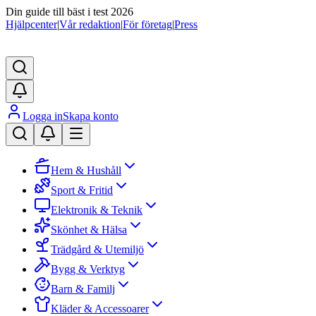
Din guide till bäst i test 2026
Hjälpcenter
|
Vår redaktion
|
För företag
|
Press
Logga in
Skapa konto
Hem & Hushåll
Sport & Fritid
Elektronik & Teknik
Skönhet & Hälsa
Trädgård & Utemiljö
Bygg & Verktyg
Barn & Familj
Kläder & Accessoarer