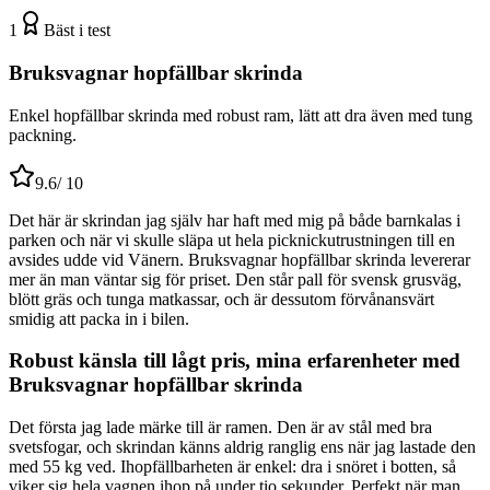
1
Bäst i test
Bruksvagnar hopfällbar skrinda
Enkel hopfällbar skrinda med robust ram, lätt att dra även med tung
packning.
9.6
/ 10
Det här är skrindan jag själv har haft med mig på både barnkalas i
parken och när vi skulle släpa ut hela picknickutrustningen till en
avsides udde vid Vänern. Bruksvagnar hopfällbar skrinda levererar
mer än man väntar sig för priset. Den står pall för svensk grusväg,
blött gräs och tunga matkassar, och är dessutom förvånansvärt
smidig att packa in i bilen.
Robust känsla till lågt pris, mina erfarenheter med
Bruksvagnar hopfällbar skrinda
Det första jag lade märke till är ramen. Den är av stål med bra
svetsfogar, och skrindan känns aldrig ranglig ens när jag lastade den
med 55 kg ved. Ihopfällbarheten är enkel: dra i snöret i botten, så
viker sig hela vagnen ihop på under tio sekunder. Perfekt när man