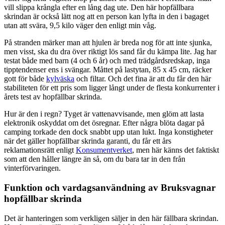
vill slippa krångla efter en lång dag ute. Den här hopfällbara
skrindan är också lätt nog att en person kan lyfta in den i bagaget
utan att svära, 9,5 kilo väger den enligt min våg.
På stranden märker man att hjulen är breda nog för att inte sjunka,
men visst, ska du dra över riktigt lös sand får du kämpa lite. Jag har
testat både med barn (4 och 6 år) och med trädgårdsredskap, inga
tipptendenser ens i svängar. Måttet på lastytan, 85 x 45 cm, räcker
gott för både
kylväska
och filtar. Och det fina är att du får den här
stabiliteten för ett pris som ligger långt under de flesta konkurrenter i
årets test av hopfällbar skrinda.
Hur är den i regn? Tyget är vattenavvisande, men glöm att lasta
elektronik oskyddat om det ösregnar. Efter några blöta dagar på
camping torkade den dock snabbt upp utan lukt. Inga konstigheter
när det gäller hopfällbar skrinda garanti, du får ett års
reklamationsrätt enligt
Konsumentverket
, men här känns det faktiskt
som att den håller längre än så, om du bara tar in den från
vinterförvaringen.
Funktion och vardagsanvändning av Bruksvagnar
hopfällbar skrinda
Det är hanteringen som verkligen säljer in den här fällbara skrindan.