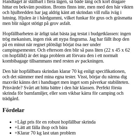
Handtaget är ställbart i flera lägen, så både lång och kort dragare
hittar en bekväm position. Broms finns inte, men med den här vikten
och hjulbredden har jag aldrig känt att skrindan vill rulla iväg i
lutning. Hjulen är i hårdgummi, vilket funkar för grus och gräsmatta
men blir något stötigt på grov asfalt.
Hopfällbarheten är ärligt talat bästa jag testat i budgetklassen: ingen
trög mekanism, ingen risk att nypa fingrarna. Jag har fällt ihop den
på en minut när regnet plötsligt börjat ösa ner under
campingsemester. Och eftersom den blir så pass liten (22 x 45 x 62
cm hopfälld) är det inga problem att förvara den i ett normalt
kombibagage tillsammans med resten av packningen.
Den här hopfällbara skrindan klarar 70 kg enligt specifikationen,
och det stämmer med mina egna tester. Visst, börjar du närma dig
maxvikt känns det i handtaget men inget som påverkar stabiliteten.
Prisvärde? Svårt att hitta bättre i den här klassen. Perfekt första
skrinda för barnfamiljer, eller som vikbar kärra för camping och
trädgård.
Fördelar
+
Lågt pris för en robust hopfällbar skrinda
+
Lätt att fälla ihop och bära
+
Klarar 70 kg last utan problem