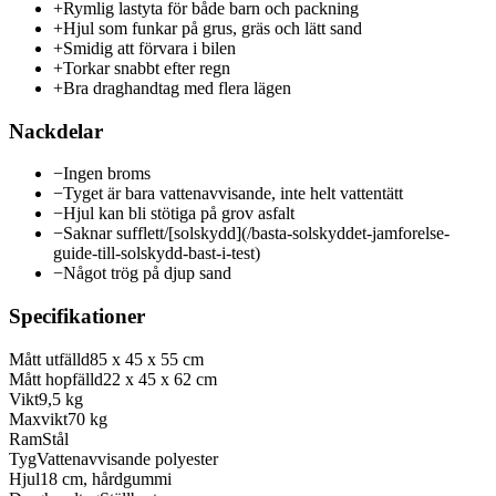
+
Rymlig lastyta för både barn och packning
+
Hjul som funkar på grus, gräs och lätt sand
+
Smidig att förvara i bilen
+
Torkar snabbt efter regn
+
Bra draghandtag med flera lägen
Nackdelar
−
Ingen broms
−
Tyget är bara vattenavvisande, inte helt vattentätt
−
Hjul kan bli stötiga på grov asfalt
−
Saknar sufflett/[solskydd](/basta-solskyddet-jamforelse-
guide-till-solskydd-bast-i-test)
−
Något trög på djup sand
Specifikationer
Mått utfälld
85 x 45 x 55 cm
Mått hopfälld
22 x 45 x 62 cm
Vikt
9,5 kg
Maxvikt
70 kg
Ram
Stål
Tyg
Vattenavvisande polyester
Hjul
18 cm, hårdgummi