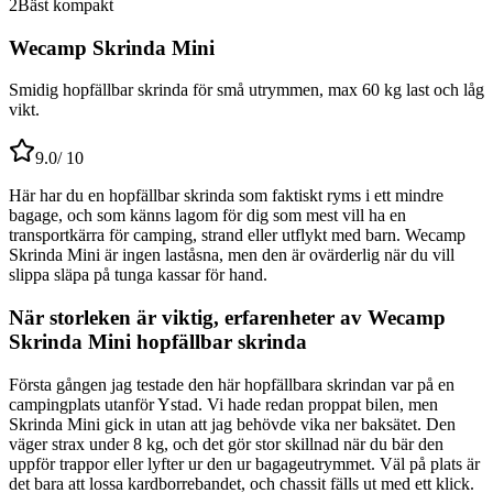
2
Bäst kompakt
Wecamp Skrinda Mini
Smidig hopfällbar skrinda för små utrymmen, max 60 kg last och låg
vikt.
9.0
/ 10
Här har du en hopfällbar skrinda som faktiskt ryms i ett mindre
bagage, och som känns lagom för dig som mest vill ha en
transportkärra för camping, strand eller utflykt med barn. Wecamp
Skrinda Mini är ingen laståsna, men den är ovärderlig när du vill
slippa släpa på tunga kassar för hand.
När storleken är viktig, erfarenheter av Wecamp
Skrinda Mini hopfällbar skrinda
Första gången jag testade den här hopfällbara skrindan var på en
campingplats utanför Ystad. Vi hade redan proppat bilen, men
Skrinda Mini gick in utan att jag behövde vika ner baksätet. Den
väger strax under 8 kg, och det gör stor skillnad när du bär den
uppför trappor eller lyfter ur den ur bagageutrymmet. Väl på plats är
det bara att lossa kardborrebandet, och chassit fälls ut med ett klick.