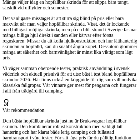
Många väljer idag en hopfällbar skrinda för att slippa bära tungt,
särskilt vid utflykter och semester.
Det vanligaste misstaget är att stirra sig blind på pris eller bara
maxvikt när man väljer hopfällbar skrinda. Visst, det är lockande
med billigast möjliga skrinda, men på en blöt strand i Sverige fastnar
många billiga hjul direkt i sanden eller kärvar efter första
regnskuren. Missar du att kolla hjulkonstruktion och hur lätthanterlig
skrindan är hopfälld, kan du snabbt ångra köpet. Dessutom glömmer
många att säkerhet och barnvänlighet är minst lika viktigt som lågt
pris.
Vi väger samman oberoende tester, praktisk användning i svensk
väderlek och aktuell prisnivå för att utse bäst i test bland hopfällbara
skrindor 2026. Här finns också en köpguide för dig som vill undvika
klassiska fallgropar. Vår vinnare ger mest för pengarna och fungerar
i allt från trädgård till camping.
Vår rekommendation
Den bästa hopfällbar skrinda just nu är Bruksvagnar hopfällbar
skrinda. Den kombinerar robust konstruktion med väldigt lätt
hantering och har klarat både lerig camping och fullastad
barntransport i våra tester. För sitt låga pris får du pålitlig funktion