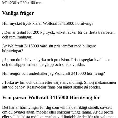
Mått
230 x 230 x 60 mm
Vanliga frågor
Hur mycket tryck klarar Wolfcraft 3415000 hörntving?
, Den är testad för 200 kg tryck, vilket räcker för de flesta träarbeten
och ramlimningar.
Är Wolfcraft 3415000 värd sitt pris jämfört med billigare
hörntvingar?
, Ja, om du behöver styrka och precision. Priset speglar kvaliteten
och du slipper irriterande glapp och sneda vinklar.
Hur rengör och underhåller jag Wolfcraft 3415000 hörntving?
, Torka av lim och damm efter varje användning. Smörj mekanismen
lätt vid behov. Reservdelar finns om något skulle gå sönder.
Vem passar Wolfcraft 3415000 Hörntving för
Det här är hörntvingar för dig som vill ha det riktigt stabilt, oavsett
om du bygger altan, möbler eller snickrar tunga ramar. Är du proffs
eller vill ha bästa möjliga resultat vid limjobb är det här rätt val, men