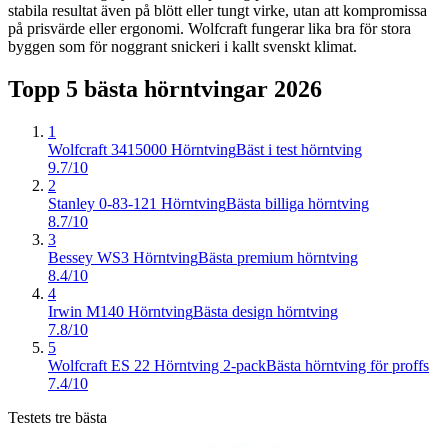
stabila resultat även på blött eller tungt virke, utan att kompromissa
på prisvärde eller ergonomi. Wolfcraft fungerar lika bra för stora
byggen som för noggrant snickeri i kallt svenskt klimat.
Topp 5 bästa
hörntvingar
2026
1
Wolfcraft 3415000 Hörntving
Bäst i test hörntving
9.7/10
2
Stanley 0-83-121 Hörntving
Bästa billiga hörntving
8.7/10
3
Bessey WS3 Hörntving
Bästa premium hörntving
8.4/10
4
Irwin M140 Hörntving
Bästa design hörntving
7.8/10
5
Wolfcraft ES 22 Hörntving 2-pack
Bästa hörntving för proffs
7.4/10
Testets tre bästa