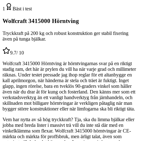
1
Bäst i test
Wolfcraft 3415000 Hörntving
Tryckkraft på 200 kg och robust konstruktion ger stabil fixering
även på tunga bjälkar.
9.7
/ 10
Wolfcraft 3415000 Hörntving är hörntvingarnas svar på en riktigt
stadig ram, det här är prylen du vill ha när varje grad och millimeter
räknas. Under testet pressade jag ihop reglar för ett altanbygge en
kall aprilmorgon, när händerna är stela och träet är fuktigt. Inget
glapp, ingen rörelse, bara en tveklös 90-graders vinkel som håller
även när du drar åt för kung och fosterland. Den känns mer som ett
verkstadsverktyg än ett vanligt handverktyg från järnhandeln, och
skillnaden mot billigare hörntvingar är verkligen påtaglig när man
bygger större konstruktioner eller när limfogarna ska bli riktigt täta.
Vem har nytta av så hög tryckkraft? Tja, ska du limma bjälkar eller
jobba med breda lister i massivt trä vill du inte stå där med en
vinkelklämma som flexar. Wolfcraft 3415000 hörntvingar är CE-
märkta och märkta för proffsbruk, men ärligt talat, även som