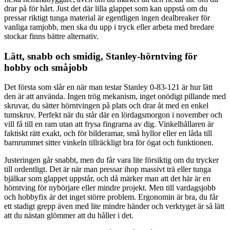
drar på för hårt. Just det där lilla glappet som kan uppstå om du
pressar riktigt tunga material är egentligen ingen dealbreaker för
vanliga ramjobb, men ska du upp i tryck eller arbeta med bredare
stockar finns bättre alternativ.
Lätt, snabb och smidig, Stanley-hörntving för
hobby och småjobb
Det första som slår en när man testar Stanley 0-83-121 är hur lätt
den är att använda. Ingen trög mekanism, inget onödigt pillande med
skruvar, du sätter hörntvingen på plats och drar åt med en enkel
tumskruv. Perfekt när du står där en lördagsmorgon i november och
vill få till en ram utan att frysa fingrarna av dig. Vinkelhållaren är
faktiskt rätt exakt, och för bilderamar, små hyllor eller en låda till
barnrummet sitter vinkeln tillräckligt bra för ögat och funktionen.
Justeringen går snabbt, men du får vara lite försiktig om du trycker
till ordentligt. Det är när man pressar ihop massivt trä eller tunga
bjälkar som glappet uppstår, och då märker man att det här är en
hörntving för nybörjare eller mindre projekt. Men till vardagsjobb
och hobbyfix är det inget större problem. Ergonomin är bra, du får
ett stadigt grepp även med lite mindre händer och verktyget är så lätt
att du nästan glömmer att du håller i det.