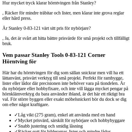
Hur mycket tryck klarar hörntvingen från Stanley?
, Räcker för mindre träbitar och lister, men klarar inte grova reglar
eller hård press.
Är Stanley 0-83-121 värt sitt pris för nybörjare?
, Ja, det är svårt att hitta bättre prisvärde för små projekt och tillfälligt
bruk.
Vem passar Stanley Tools 0-83-121 Corner
Hörntving för
Här har du hörntvingen för dig som sällan snickrar men vill ha ett
lättanvänt, prisvärt verktyg till små projekt. Perfekt för rambygge,
lister eller lådor där precisionen inte behöver vara på tiondelen. Är
du nybörjare eller hobbyfixare, och inte vill lägga mycket pengar på
hörnklämverktyg du bara använder ibland, är det här ett riktigt bra
val. För större byggen eller exakt möbelsnickeri bör du dock se dig
om efter något kraftigare.
✓
Låg vikt (275 gram), enkel att använda med en hand
✓
Mycket prisvärd, särskilt för nybörjare och hobbybyggare
✓
Snabb justering och smidig låsning
✓
Räcker gott för bilderamar, lister och mindre lådor