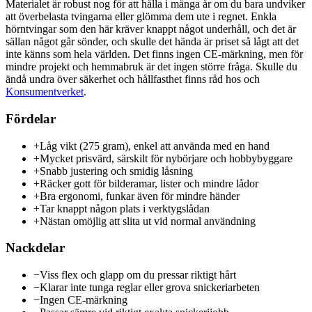
Materialet är robust nog för att hålla i många år om du bara undviker
att överbelasta tvingarna eller glömma dem ute i regnet. Enkla
hörntvingar som den här kräver knappt något underhåll, och det är
sällan något går sönder, och skulle det hända är priset så lågt att det
inte känns som hela världen. Det finns ingen CE-märkning, men för
mindre projekt och hemmabruk är det ingen större fråga. Skulle du
ändå undra över säkerhet och hållfasthet finns råd hos och
Konsumentverket
.
Fördelar
+
Låg vikt (275 gram), enkel att använda med en hand
+
Mycket prisvärd, särskilt för nybörjare och hobbybyggare
+
Snabb justering och smidig låsning
+
Räcker gott för bilderamar, lister och mindre lådor
+
Bra ergonomi, funkar även för mindre händer
+
Tar knappt någon plats i verktygslådan
+
Nästan omöjlig att slita ut vid normal användning
Nackdelar
−
Viss flex och glapp om du pressar riktigt hårt
−
Klarar inte tunga reglar eller grova snickeriarbeten
−
Ingen CE-märkning