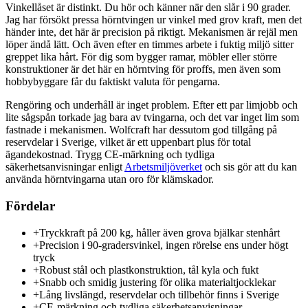
Vinkellåset är distinkt. Du hör och känner när den slår i 90 grader.
Jag har försökt pressa hörntvingen ur vinkel med grov kraft, men det
händer inte, det här är precision på riktigt. Mekanismen är rejäl men
löper ändå lätt. Och även efter en timmes arbete i fuktig miljö sitter
greppet lika hårt. För dig som bygger ramar, möbler eller större
konstruktioner är det här en hörntving för proffs, men även som
hobbybyggare får du faktiskt valuta för pengarna.
Rengöring och underhåll är inget problem. Efter ett par limjobb och
lite sågspån torkade jag bara av tvingarna, och det var inget lim som
fastnade i mekanismen. Wolfcraft har dessutom god tillgång på
reservdelar i Sverige, vilket är ett uppenbart plus för total
ägandekostnad. Trygg CE-märkning och tydliga
säkerhetsanvisningar enligt
Arbetsmiljöverket
och sis gör att du kan
använda hörntvingarna utan oro för klämskador.
Fördelar
+
Tryckkraft på 200 kg, håller även grova bjälkar stenhårt
+
Precision i 90-gradersvinkel, ingen rörelse ens under högt
tryck
+
Robust stål och plastkonstruktion, tål kyla och fukt
+
Snabb och smidig justering för olika materialtjocklekar
+
Lång livslängd, reservdelar och tillbehör finns i Sverige
+
CE-märkning och tydliga säkerhetsanvisningar