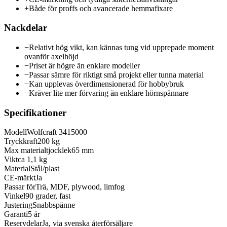
+
Både för proffs och avancerade hemmafixare
Nackdelar
−
Relativt hög vikt, kan kännas tung vid upprepade moment
ovanför axelhöjd
−
Priset är högre än enklare modeller
−
Passar sämre för riktigt små projekt eller tunna material
−
Kan upplevas överdimensionerad för hobbybruk
−
Kräver lite mer förvaring än enklare hörnspännare
Specifikationer
Modell
Wolfcraft 3415000
Tryckkraft
200 kg
Max materialtjocklek
65 mm
Vikt
ca 1,1 kg
Material
Stål/plast
CE-märkt
Ja
Passar för
Trä, MDF, plywood, limfog
Vinkel
90 grader, fast
Justering
Snabbspänne
Garanti
5 år
Reservdelar
Ja, via svenska återförsäljare