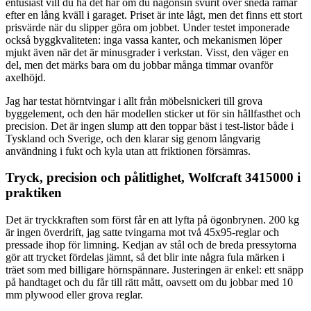
entusiast vill du ha det här om du någonsin svurit över sneda ramar
efter en lång kväll i garaget. Priset är inte lågt, men det finns ett stort
prisvärde när du slipper göra om jobbet. Under testet imponerade
också byggkvaliteten: inga vassa kanter, och mekanismen löper
mjukt även när det är minusgrader i verkstan. Visst, den väger en
del, men det märks bara om du jobbar många timmar ovanför
axelhöjd.
Jag har testat hörntvingar i allt från möbelsnickeri till grova
byggelement, och den här modellen sticker ut för sin hållfasthet och
precision. Det är ingen slump att den toppar bäst i test-listor både i
Tyskland och Sverige, och den klarar sig genom långvarig
användning i fukt och kyla utan att friktionen försämras.
Tryck, precision och pålitlighet, Wolfcraft 3415000 i
praktiken
Det är tryckkraften som först får en att lyfta på ögonbrynen. 200 kg
är ingen överdrift, jag satte tvingarna mot två 45x95-reglar och
pressade ihop för limning. Kedjan av stål och de breda pressytorna
gör att trycket fördelas jämnt, så det blir inte några fula märken i
träet som med billigare hörnspännare. Justeringen är enkel: ett snäpp
på handtaget och du får till rätt mått, oavsett om du jobbar med 10
mm plywood eller grova reglar.