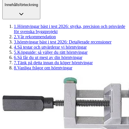
Innehållsförteckning
1
.
Hörntvingar bäst i test 2026: styrka, precision och prisvärde
för svenska byggprojekt
2
.
Vår rekommendation
3
.
hörntvingar bäst i test 2026: Detaljerade recensioner
4
.
Så testar och utvärderar vi hörntvingar
5
.
Köpguide: så väljer du rätt hörntvingar
6
.
Så får du ut mest av din hörntvingar
7
.
Tänk på detta innan du köper hörntvingar
8
.
Vanliga frågor om hörntvingar