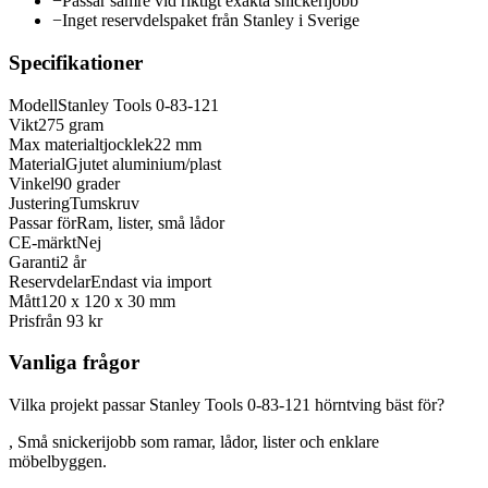
−
Passar sämre vid riktigt exakta snickerijobb
−
Inget reservdelspaket från Stanley i Sverige
Specifikationer
Modell
Stanley Tools 0-83-121
Vikt
275 gram
Max materialtjocklek
22 mm
Material
Gjutet aluminium/plast
Vinkel
90 grader
Justering
Tumskruv
Passar för
Ram, lister, små lådor
CE-märkt
Nej
Garanti
2 år
Reservdelar
Endast via import
Mått
120 x 120 x 30 mm
Pris
från 93 kr
Vanliga frågor
Vilka projekt passar Stanley Tools 0-83-121 hörntving bäst för?
, Små snickerijobb som ramar, lådor, lister och enklare
möbelbyggen.