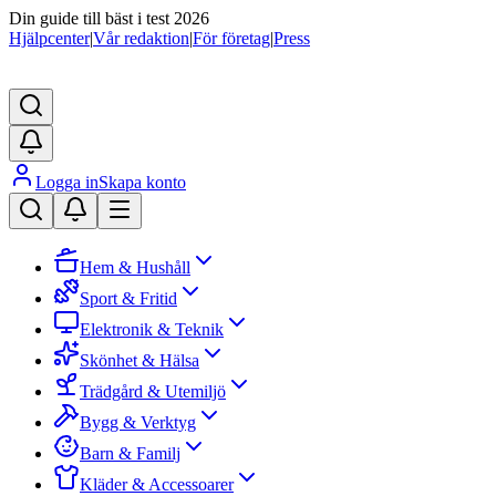
Din guide till bäst i test 2026
Hjälpcenter
|
Vår redaktion
|
För företag
|
Press
Logga in
Skapa konto
Hem & Hushåll
Sport & Fritid
Elektronik & Teknik
Skönhet & Hälsa
Trädgård & Utemiljö
Bygg & Verktyg
Barn & Familj
Kläder & Accessoarer