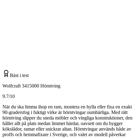
Bäst i test
Wolfcraft 3415000 Hörntving
9.7/10
När du ska limma ihop en ram, montera en hylla eller fixa en exakt
90-gradersfog i fuktigt virke är hörntvingar oumbärliga. Med rätt
hörntving slipper du sneda möbler och vingliga konstruktioner, den
håller allt på plats medan limmet härdar, oavsett om du bygger
kökslådor, ramar eller snickrar altan. Hörntvingar används både av
proffs och hemmafixare i Sverige, och valet av modell påverkar