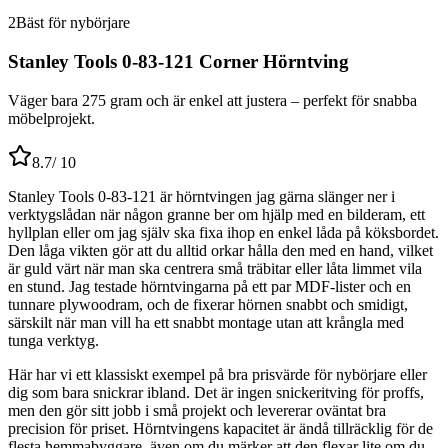
2
Bäst för nybörjare
Stanley Tools 0-83-121 Corner Hörntving
Väger bara 275 gram och är enkel att justera – perfekt för snabba
möbelprojekt.
8.7
/ 10
Stanley Tools 0-83-121 är hörntvingen jag gärna slänger ner i
verktygslådan när någon granne ber om hjälp med en bilderam, ett
hyllplan eller om jag själv ska fixa ihop en enkel låda på köksbordet.
Den låga vikten gör att du alltid orkar hålla den med en hand, vilket
är guld värt när man ska centrera små träbitar eller låta limmet vila
en stund. Jag testade hörntvingarna på ett par MDF-lister och en
tunnare plywoodram, och de fixerar hörnen snabbt och smidigt,
särskilt när man vill ha ett snabbt montage utan att krångla med
tunga verktyg.
Här har vi ett klassiskt exempel på bra prisvärde för nybörjare eller
dig som bara snickrar ibland. Det är ingen snickeritving för proffs,
men den gör sitt jobb i små projekt och levererar oväntat bra
precision för priset. Hörntvingens kapacitet är ändå tillräcklig för de
flesta hemmabyggare, även om du märker att den flexar lite om du