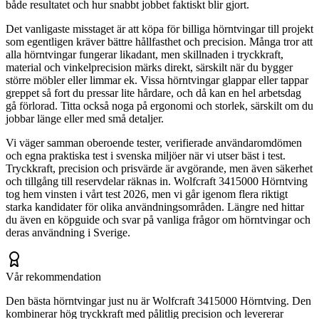
både resultatet och hur snabbt jobbet faktiskt blir gjort.
Det vanligaste misstaget är att köpa för billiga hörntvingar till projekt
som egentligen kräver bättre hållfasthet och precision. Många tror att
alla hörntvingar fungerar likadant, men skillnaden i tryckkraft,
material och vinkelprecision märks direkt, särskilt när du bygger
större möbler eller limmar ek. Vissa hörntvingar glappar eller tappar
greppet så fort du pressar lite hårdare, och då kan en hel arbetsdag
gå förlorad. Titta också noga på ergonomi och storlek, särskilt om du
jobbar länge eller med små detaljer.
Vi väger samman oberoende tester, verifierade användaromdömen
och egna praktiska test i svenska miljöer när vi utser bäst i test.
Tryckkraft, precision och prisvärde är avgörande, men även säkerhet
och tillgång till reservdelar räknas in. Wolfcraft 3415000 Hörntving
tog hem vinsten i vårt test 2026, men vi går igenom flera riktigt
starka kandidater för olika användningsområden. Längre ned hittar
du även en köpguide och svar på vanliga frågor om hörntvingar och
deras användning i Sverige.
Vår rekommendation
Den bästa hörntvingar just nu är Wolfcraft 3415000 Hörntving. Den
kombinerar hög tryckkraft med pålitlig precision och levererar