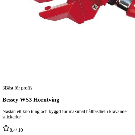
3
Bäst för proffs
Bessey WS3 Hörntving
Nästan ett kilo tung och byggd för maximal hållfasthet i krävande
snickerier.
8.4
/ 10