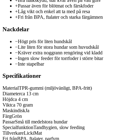
+
Bra halkskydd, står kvar även på vått golv
+
Passar även för blötmat och färskfoder
+
Låg vikt och enkel att ta med på resa
+
Fri från BPA, ftalater och starka färgämnen
Nackdelar
−
Högt pris för liten hundskål
−
Lite liten för stora hundar som huvudskål
−
Kräver extra noggrann rengöring vid kladd
−
Ingen slow feeder för torrfoder i större bitar
−
Inte stapelbar
Specifikationer
Material
TPR-gummi (miljövänligt, BPA-fritt)
Diameter
ca 13 cm
Höjd
ca 4 cm
Vikt
ca 70 gram
Maskindisk
Ja
Färg
Grön
Passar
Små till medelstora hundar
Specialfunktion
Tandhygien, slow feeding
Tillverkare
LickiMat
Fri från
BPA, ftalater, parfym