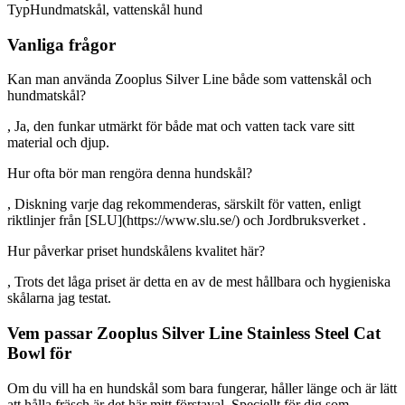
Typ
Hundmatskål, vattenskål hund
Vanliga frågor
Kan man använda Zooplus Silver Line både som vattenskål och
hundmatskål?
, Ja, den funkar utmärkt för både mat och vatten tack vare sitt
material och djup.
Hur ofta bör man rengöra denna hundskål?
, Diskning varje dag rekommenderas, särskilt för vatten, enligt
riktlinjer från [SLU](https://www.slu.se/) och Jordbruksverket .
Hur påverkar priset hundskålens kvalitet här?
, Trots det låga priset är detta en av de mest hållbara och hygieniska
skålarna jag testat.
Vem passar Zooplus Silver Line Stainless Steel Cat
Bowl för
Om du vill ha en hundskål som bara fungerar, håller länge och är lätt
att hålla fräsch är det här mitt förstaval. Speciellt för dig som