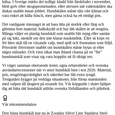
hälsa. I Sverige märks det tydligt: kladd från färskfoder i november,
blött golv efter skogspromenaden, eller stressen när vattenskålen ska
diskas snabbt innan jobbet. Hundskålen måste tåla vårt klimat och
vara enkel att hålla fräsch, men gärna också ha ett rimligt pris.
Det vanligaste misstaget är att bara titta på storlek eller färg och
glömma bort material, halkskydd och hur lätt skålen är att rengöra.
Många väljer en plastig hundskål som snabbt blir repig eller samlar
på sig lukt, särskilt om den inte klarar maskindisk. Eller så köps en
för liten skål till en växande valp, med spill och frustration som följd.
Prisvärde försvinner snabbt om hundskålen måste bytas ut efter
några månader. Och visst råkar man ibland chansa på en ”fin”
hundmatskål som visar sig vara hopplös att få riktigt ren.
Vi väger samman oberoende tester, egna erfarenheter och svenska
användarrecensioner när vi utser hundskål bäst i test 2026. Material,
pris, rengöringsvänlighet och säkerhet har fått extra tyngd.
Testguiden bygger på verkliga situationer, från första matstunden
med valpen till långtest på resande fot. Vår köpguide i slutet hjälper
dig att hitta rätt hundskål utifrån svenska förhållanden och plånbok.
Vår rekommendation
Den bästa hundskål just nu är Zooplus Silver Line Stainless Steel