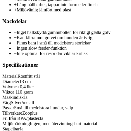
+
Lång hållbarhet, tappar inte form eller finish
+
Miljövänlig jämfört med plast
Nackdelar
−
Inget halkskydd/gummibotten för riktigt glatta golv
−
Kan klirra mot golvet om hunden är ivrig
−
Finns bara i små till medelstora storlekar
−
Ingen slow feeder-funktion
−
Inte optimal för resor där vikt är kritisk
Specifikationer
Material
Rostfritt stål
Diameter
13 cm
Volym
ca 0,4 liter
Vikt
ca 110 gram
Maskindisk
Ja
Färg
Silver/metall
Passar
Små till medelstora hundar, valp
Tillverkare
Zooplus
Fri från BPA/plaster
Ja
Miljömärkning
Ingen, men återvinningsbart material
Stapelbar
Ja