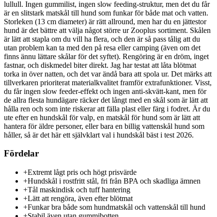
lullull. Ingen gummilist, ingen slow feeding-struktur, men det du får
är en slitstark matskål till hund som funkar för både mat och vatten.
Storleken (13 cm diameter) är rätt allround, men har du en jättestor
hund är det bättre att välja något större ur Zooplus sortiment. Skålen
är lätt att stapla om du vill ha flera, och den är så pass tålig att du
utan problem kan ta med den på resa eller camping (även om det
finns ännu lättare skålar för det syftet). Rengöring är en dröm, inget
fastnar, och diskmedel biter direkt. Jag har testat att låta blötmat
torka in över natten, och det var ändå bara att spola ur. Det märks att
tillverkaren prioriterat materialkvalitet framför extrafunktioner. Visst,
du får ingen slow feeder-effekt och ingen anti-skvätt-kant, men för
de allra flesta hundägare räcker det långt med en skål som är lätt att
hålla ren och som inte riskerar att fälla plast eller färg i fodret. Är du
ute efter en hundskål för valp, en matskål för hund som är lätt att
hantera för äldre personer, eller bara en billig vattenskål hund som
håller, så är det här ett självklart val i hundskål bäst i test 2026.
Fördelar
+
Extremt lågt pris och högt prisvärde
+
Hundskål i rostfritt stål, fri från BPA och skadliga ämnen
+
Tål maskindisk och tuff hantering
+
Lätt att rengöra, även efter blötmat
+
Funkar bra både som hundmatskål och vattenskål till hund
+
Stabil även utan gummibotten