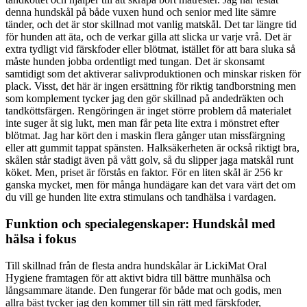
denna hundskål på både vuxen hund och senior med lite sämre
tänder, och det är stor skillnad mot vanlig matskål. Det tar längre tid
för hunden att äta, och de verkar gilla att slicka ur varje vrå. Det är
extra tydligt vid färskfoder eller blötmat, istället för att bara sluka så
måste hunden jobba ordentligt med tungan. Det är skonsamt
samtidigt som det aktiverar salivproduktionen och minskar risken för
plack. Visst, det här är ingen ersättning för riktig tandborstning men
som komplement tycker jag den gör skillnad på andedräkten och
tandköttsfärgen. Rengöringen är inget större problem då materialet
inte suger åt sig lukt, men man får peta lite extra i mönstret efter
blötmat. Jag har kört den i maskin flera gånger utan missfärgning
eller att gummit tappat spänsten. Halksäkerheten är också riktigt bra,
skålen står stadigt även på vått golv, så du slipper jaga matskål runt
köket. Men, priset är förstås en faktor. För en liten skål är 256 kr
ganska mycket, men för många hundägare kan det vara värt det om
du vill ge hunden lite extra stimulans och tandhälsa i vardagen.
Funktion och specialegenskaper: Hundskål med
hälsa i fokus
Till skillnad från de flesta andra hundskålar är LickiMat Oral
Hygiene framtagen för att aktivt bidra till bättre munhälsa och
långsammare ätande. Den fungerar för både mat och godis, men
allra bäst tycker jag den kommer till sin rätt med färskfoder,