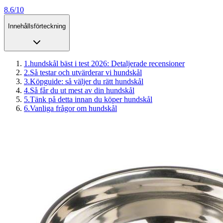
8.6/10
Innehållsförteckning
1
.
hundskål bäst i test 2026: Detaljerade recensioner
2
.
Så testar och utvärderar vi hundskål
3
.
Köpguide: så väljer du rätt hundskål
4
.
Så får du ut mest av din hundskål
5
.
Tänk på detta innan du köper hundskål
6
.
Vanliga frågor om hundskål