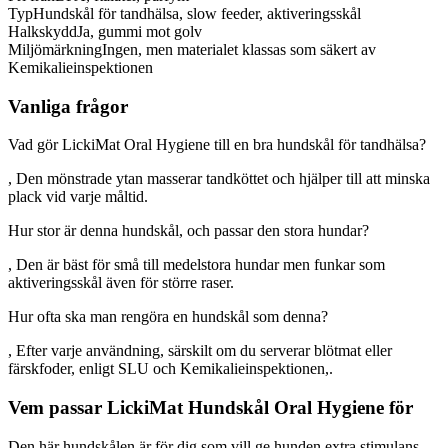
Typ
Hundskål för tandhälsa, slow feeder, aktiveringsskål
Halkskydd
Ja, gummi mot golv
Miljömärkning
Ingen, men materialet klassas som säkert av
Kemikalieinspektionen
Vanliga frågor
Vad gör LickiMat Oral Hygiene till en bra hundskål för tandhälsa?
, Den mönstrade ytan masserar tandköttet och hjälper till att minska
plack vid varje måltid.
Hur stor är denna hundskål, och passar den stora hundar?
, Den är bäst för små till medelstora hundar men funkar som
aktiveringsskål även för större raser.
Hur ofta ska man rengöra en hundskål som denna?
, Efter varje användning, särskilt om du serverar blötmat eller
färskfoder, enligt SLU och Kemikalieinspektionen,.
Vem passar LickiMat Hundskål Oral Hygiene för
Den här hundskålen är för dig som vill ge hunden extra stimulans