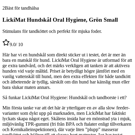
2
Bäst för tandhälsa
LickiMat Hundskål Oral Hygiene, Grön Small
Stimulans för tandköttet och perfekt för mjuka foder.
9.0
/ 10
Här har vi en hundskål som direkt sticker ut i testet, det är mer än
bara en matskål för hund. LickiMat Oral Hygiene är utformad för att
ge extra tandvård, och det märks verkligen att tanken är att aktivera
hunden vid varje måltid. Priset är betydligt högre jämfört med en
vanlig vattenskål till hund, men den extra effekten för både tandkött
och ätbeteende är tydlig, särskilt om din hund har känslig mun eller
bara slukar maten annars.
Så funkar LickiMat Oral Hygiene: Hundskål och tandborste i ett?
Min första tanke var att det här är ytterligare en av alla slow feeder-
varianter som dykt upp på marknaden, men LickiMat har faktiskt
lyckats skapa något eget. Skålens insida har en mönstrad yta i mjuk,
miljövänlig TPR-gummi (fri från BPA och ftalater enligt tillverkaren
och Kemikalieinspektionen), där varje liten ”plupp” masserar
tandköttet och hjälper till att skrapa bort matrester. Jag har testat