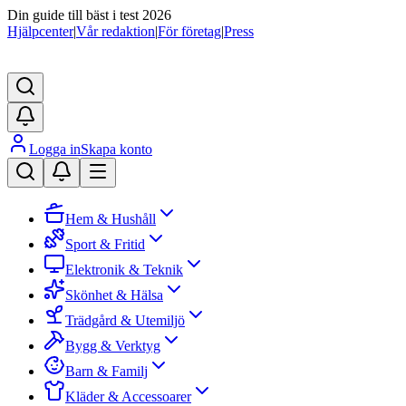
Din guide till bäst i test 2026
Hjälpcenter
|
Vår redaktion
|
För företag
|
Press
Logga in
Skapa konto
Hem & Hushåll
Sport & Fritid
Elektronik & Teknik
Skönhet & Hälsa
Trädgård & Utemiljö
Bygg & Verktyg
Barn & Familj
Kläder & Accessoarer