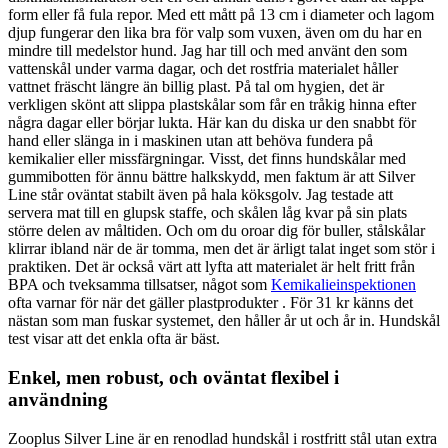
form eller få fula repor. Med ett mått på 13 cm i diameter och lagom
djup fungerar den lika bra för valp som vuxen, även om du har en
mindre till medelstor hund. Jag har till och med använt den som
vattenskål under varma dagar, och det rostfria materialet håller
vattnet fräscht längre än billig plast. På tal om hygien, det är
verkligen skönt att slippa plastskålar som får en tråkig hinna efter
några dagar eller börjar lukta. Här kan du diska ur den snabbt för
hand eller slänga in i maskinen utan att behöva fundera på
kemikalier eller missfärgningar. Visst, det finns hundskålar med
gummibotten för ännu bättre halkskydd, men faktum är att Silver
Line står oväntat stabilt även på hala köksgolv. Jag testade att
servera mat till en glupsk staffe, och skålen låg kvar på sin plats
större delen av måltiden. Och om du oroar dig för buller, stålskålar
klirrar ibland när de är tomma, men det är ärligt talat inget som stör i
praktiken. Det är också värt att lyfta att materialet är helt fritt från
BPA och tveksamma tillsatser, något som
Kemikalieinspektionen
ofta varnar för när det gäller plastprodukter . För 31 kr känns det
nästan som man fuskar systemet, den håller år ut och år in. Hundskål
test visar att det enkla ofta är bäst.
Enkel, men robust, och oväntat flexibel i
användning
Zooplus Silver Line är en renodlad hundskål i rostfritt stål utan extra