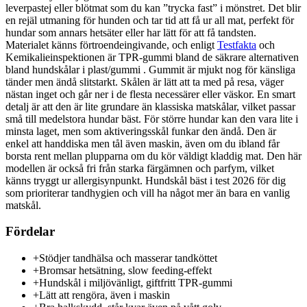
leverpastej eller blötmat som du kan ”trycka fast” i mönstret. Det blir
en rejäl utmaning för hunden och tar tid att få ur all mat, perfekt för
hundar som annars hetsäter eller har lätt för att få tandsten.
Materialet känns förtroendeingivande, och enligt
Testfakta
och
Kemikalieinspektionen är TPR-gummi bland de säkrare alternativen
bland hundskålar i plast/gummi . Gummit är mjukt nog för känsliga
tänder men ändå slitstarkt. Skålen är lätt att ta med på resa, väger
nästan inget och går ner i de flesta necessärer eller väskor. En smart
detalj är att den är lite grundare än klassiska matskålar, vilket passar
små till medelstora hundar bäst. För större hundar kan den vara lite i
minsta laget, men som aktiveringsskål funkar den ändå. Den är
enkel att handdiska men tål även maskin, även om du ibland får
borsta rent mellan plupparna om du kör väldigt kladdig mat. Den här
modellen är också fri från starka färgämnen och parfym, vilket
känns tryggt ur allergisynpunkt. Hundskål bäst i test 2026 för dig
som prioriterar tandhygien och vill ha något mer än bara en vanlig
matskål.
Fördelar
+
Stödjer tandhälsa och masserar tandköttet
+
Bromsar hetsätning, slow feeding-effekt
+
Hundskål i miljövänligt, giftfritt TPR-gummi
+
Lätt att rengöra, även i maskin