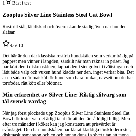
1
Bäst i test
Zooplus Silver Line Stainless Steel Cat Bowl
Rostfritt stål, lättdiskad och överraskande stadig även när hunden
slafsar.
9.6
/ 10
Det här är den där klassiska rostfria hundskålen som verkar tråkig på
pappret men vinner i längden, särskilt när man räknar in priset. Jag
har kört den i diskmaskinen, tappat den i stengolvet i tvättstugan och
låtit både valp och vuxen hund kladda ner den, inget verkar bita. Det
är en sådan där matskål för hund som bara funkar, oavsett om du har
torrfoder, rått kött eller blötmat.
Min erfarenhet av Silver Line: Riktig slitvarg som
tål svensk vardag
När jag först plockade upp Zooplus Silver Line Stainless Steel Cat
Bowl för testet var det ärligt talat för att den är så löjligt billig. Men
efter tre månader i köket kan jag konstatera att prisvärdet är
svårslaget. Den här hundskålen har klarat kladdiga färskfoderrester,
diskmaskinsmaraton och en och annan duns i golvet utan att tappa