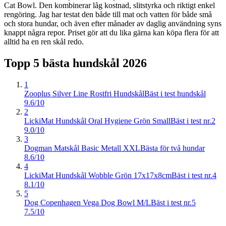
Cat Bowl. Den kombinerar låg kostnad, slitstyrka och riktigt enkel
rengöring. Jag har testat den både till mat och vatten för både små
och stora hundar, och även efter månader av daglig användning syns
knappt några repor. Priset gör att du lika gärna kan köpa flera för att
alltid ha en ren skål redo.
Topp 5 bästa
hundskål
2026
1
Zooplus Silver Line Rostfri Hundskål
Bäst i test hundskål
9.6/10
2
LickiMat Hundskål Oral Hygiene Grön Small
Bäst i test nr.2
9.0/10
3
Dogman Matskål Basic Metall XXL
Bästa för två hundar
8.6/10
4
LickiMat Hundskål Wobble Grön 17x17x8cm
Bäst i test nr.4
8.1/10
5
Dog Copenhagen Vega Dog Bowl M/L
Bäst i test nr.5
7.5/10