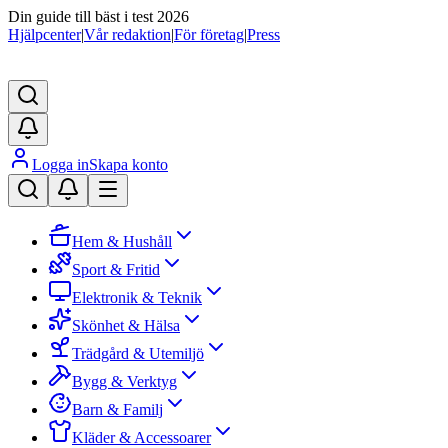
Din guide till bäst i test 2026
Hjälpcenter
|
Vår redaktion
|
För företag
|
Press
Logga in
Skapa konto
Hem & Hushåll
Sport & Fritid
Elektronik & Teknik
Skönhet & Hälsa
Trädgård & Utemiljö
Bygg & Verktyg
Barn & Familj
Kläder & Accessoarer