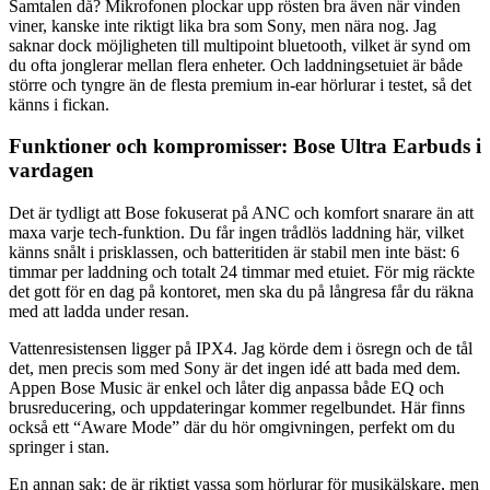
Samtalen då? Mikrofonen plockar upp rösten bra även när vinden
viner, kanske inte riktigt lika bra som Sony, men nära nog. Jag
saknar dock möjligheten till multipoint bluetooth, vilket är synd om
du ofta jonglerar mellan flera enheter. Och laddningsetuiet är både
större och tyngre än de flesta premium in-ear hörlurar i testet, så det
känns i fickan.
Funktioner och kompromisser: Bose Ultra Earbuds i
vardagen
Det är tydligt att Bose fokuserat på ANC och komfort snarare än att
maxa varje tech-funktion. Du får ingen trådlös laddning här, vilket
känns snålt i prisklassen, och batteritiden är stabil men inte bäst: 6
timmar per laddning och totalt 24 timmar med etuiet. För mig räckte
det gott för en dag på kontoret, men ska du på långresa får du räkna
med att ladda under resan.
Vattenresistensen ligger på IPX4. Jag körde dem i ösregn och de tål
det, men precis som med Sony är det ingen idé att bada med dem.
Appen Bose Music är enkel och låter dig anpassa både EQ och
brusreducering, och uppdateringar kommer regelbundet. Här finns
också ett “Aware Mode” där du hör omgivningen, perfekt om du
springer i stan.
En annan sak: de är riktigt vassa som hörlurar för musikälskare, men