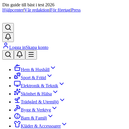
Din guide till bäst i test 2026
Hjälpcenter
|
Vår redaktion
|
För företag
|
Press
Logga in
Skapa konto
Hem & Hushåll
Sport & Fritid
Elektronik & Teknik
Skönhet & Hälsa
Trädgård & Utemiljö
Bygg & Verktyg
Barn & Familj
Kläder & Accessoarer