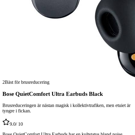
2
Bäst för brusreducering
Bose QuietComfort Ultra Earbuds Black
Brusreduceringen är nästan magisk i kollektivtrafiken, men etuiet är
tyngre i fickan.
9.0
/ 10
Bose QuietComfort Ultra Earbuds har en kultstatus bland noise