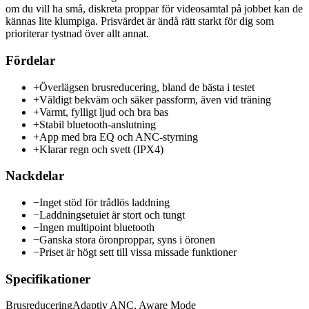
om du vill ha små, diskreta proppar för videosamtal på jobbet kan de
kännas lite klumpiga. Prisvärdet är ändå rätt starkt för dig som
prioriterar tystnad över allt annat.
Fördelar
+
Överlägsen brusreducering, bland de bästa i testet
+
Väldigt bekväm och säker passform, även vid träning
+
Varmt, fylligt ljud och bra bas
+
Stabil bluetooth-anslutning
+
App med bra EQ och ANC-styrning
+
Klarar regn och svett (IPX4)
Nackdelar
−
Inget stöd för trådlös laddning
−
Laddningsetuiet är stort och tungt
−
Ingen multipoint bluetooth
−
Ganska stora öronproppar, syns i öronen
−
Priset är högt sett till vissa missade funktioner
Specifikationer
Brusreducering
Adaptiv ANC, Aware Mode