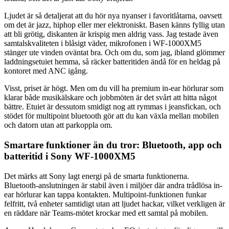
Ljudet är så detaljerat att du hör nya nyanser i favoritlåtarna, oavsett
om det är jazz, hiphop eller mer elektroniskt. Basen känns fyllig utan
att bli grötig, diskanten är krispig men aldrig vass. Jag testade även
samtalskvaliteten i blåsigt väder, mikrofonen i WF-1000XM5
stänger ute vinden oväntat bra. Och om du, som jag, ibland glömmer
laddningsetuiet hemma, så räcker batteritiden ändå för en heldag på
kontoret med ANC igång.
Visst, priset är högt. Men om du vill ha premium in-ear hörlurar som
klarar både musikälskare och jobbmöten är det svårt att hitta något
bättre. Etuiet är dessutom smidigt nog att rymmas i jeansfickan, och
stödet för multipoint bluetooth gör att du kan växla mellan mobilen
och datorn utan att parkoppla om.
Smartare funktioner än du tror: Bluetooth, app och
batteritid i Sony WF-1000XM5
Det märks att Sony lagt energi på de smarta funktionerna.
Bluetooth-anslutningen är stabil även i miljöer där andra trådlösa in-
ear hörlurar kan tappa kontakten. Multipoint-funktionen funkar
felfritt, två enheter samtidigt utan att ljudet hackar, vilket verkligen är
en räddare när Teams-mötet krockar med ett samtal på mobilen.