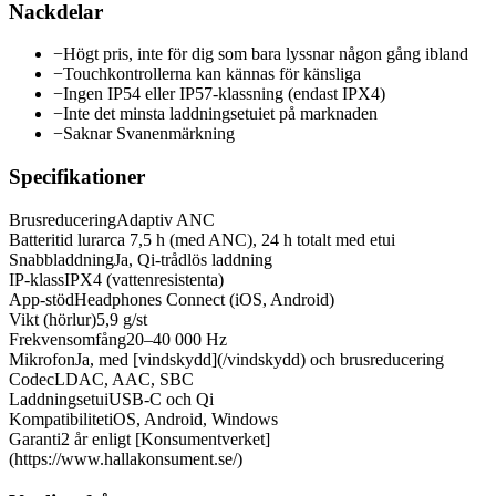
Nackdelar
−
Högt pris, inte för dig som bara lyssnar någon gång ibland
−
Touchkontrollerna kan kännas för känsliga
−
Ingen IP54 eller IP57-klassning (endast IPX4)
−
Inte det minsta laddningsetuiet på marknaden
−
Saknar Svanenmärkning
Specifikationer
Brusreducering
Adaptiv ANC
Batteritid lurar
ca 7,5 h (med ANC), 24 h totalt med etui
Snabbladdning
Ja, Qi-trådlös laddning
IP-klass
IPX4 (vattenresistenta)
App-stöd
Headphones Connect (iOS, Android)
Vikt (hörlur)
5,9 g/st
Frekvensomfång
20–40 000 Hz
Mikrofon
Ja, med [vindskydd](/vindskydd) och brusreducering
Codec
LDAC, AAC, SBC
Laddningsetui
USB-C och Qi
Kompatibilitet
iOS, Android, Windows
Garanti
2 år enligt [Konsumentverket]
(https://www.hallakonsument.se/)