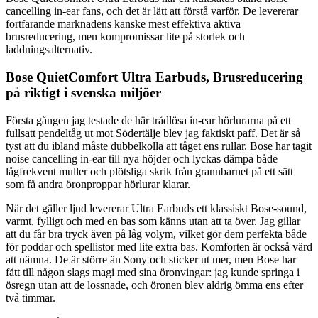
cancelling in-ear fans, och det är lätt att förstå varför. De levererar
fortfarande marknadens kanske mest effektiva aktiva
brusreducering, men kompromissar lite på storlek och
laddningsalternativ.
Bose QuietComfort Ultra Earbuds, Brusreducering
på riktigt i svenska miljöer
Första gången jag testade de här trådlösa in-ear hörlurarna på ett
fullsatt pendeltåg ut mot Södertälje blev jag faktiskt paff. Det är så
tyst att du ibland måste dubbelkolla att tåget ens rullar. Bose har tagit
noise cancelling in-ear till nya höjder och lyckas dämpa både
lågfrekvent muller och plötsliga skrik från grannbarnet på ett sätt
som få andra öronproppar hörlurar klarar.
När det gäller ljud levererar Ultra Earbuds ett klassiskt Bose-sound,
varmt, fylligt och med en bas som känns utan att ta över. Jag gillar
att du får bra tryck även på låg volym, vilket gör dem perfekta både
för poddar och spellistor med lite extra bas. Komforten är också värd
att nämna. De är större än Sony och sticker ut mer, men Bose har
fått till någon slags magi med sina öronvingar: jag kunde springa i
ösregn utan att de lossnade, och öronen blev aldrig ömma ens efter
två timmar.