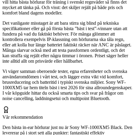
vill hitta bästa hörlurar för träning i svenskt regnväder så finns det
mycket att tänka på. Och visst: det skiljer rejält på både pris och
komfort bland dagens modeller.
Det vanligaste misstaget är att bara stirra sig blind på tekniska
specifikationer eller gå på första bästa ”bäst i test”-vinnare utan att
fundera på vad du faktiskt behöver. För många glömmer att
kontrollera exempelvis IP-klassning om hörlurarna ska tåla regn,
eller att kolla hur länge batteriet faktiskt räcker när ANC är påslaget.
Många slarvar också med att testa passformen ordentligt, och det
kan straffa sig rejält efter några timmar i öronen. Priset säger heller
inte alltid allt om prisvärde eller hållbarhet.
Vi väger samman oberoende tester, egna erfarenheter och svenska
användaromdömen i vårt test, och lägger extra vikt vid komfort,
brusreducering och batteritid i typiskt svenska miljöer. Sony WF-
1000XM5 tar hem titeln bäst i test 2026 för sina allroundegenskaper.
I vår köpguide hittar du också smarta tips och svar på frågor om
noise cancelling, laddningsetui och multipoint Bluetooth.
Vår rekommendation
Den bästa in-ear hörlurar just nu är Sony WF-1000XM5 Black. Den
levererar på i stort sett alla punkter: fantastiskt effektiv