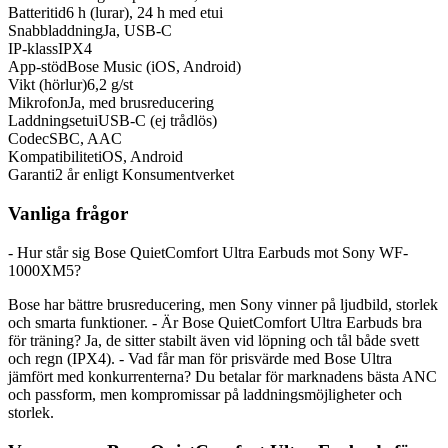
Batteritid
6 h (lurar), 24 h med etui
Snabbladdning
Ja, USB-C
IP-klass
IPX4
App-stöd
Bose Music (iOS, Android)
Vikt (hörlur)
6,2 g/st
Mikrofon
Ja, med brusreducering
Laddningsetui
USB-C (ej trådlös)
Codec
SBC, AAC
Kompatibilitet
iOS, Android
Garanti
2 år enligt Konsumentverket
Vanliga frågor
- Hur står sig Bose QuietComfort Ultra Earbuds mot Sony WF-
1000XM5?
Bose har bättre brusreducering, men Sony vinner på ljudbild, storlek
och smarta funktioner. - Är Bose QuietComfort Ultra Earbuds bra
för träning? Ja, de sitter stabilt även vid löpning och tål både svett
och regn (IPX4). - Vad får man för prisvärde med Bose Ultra
jämfört med konkurrenterna? Du betalar för marknadens bästa ANC
och passform, men kompromissar på laddningsmöjligheter och
storlek.