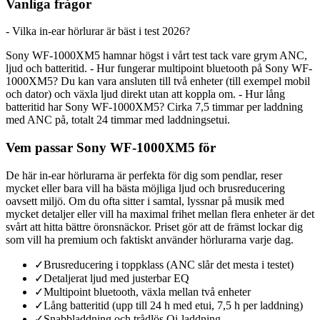
Vanliga frågor
- Vilka in-ear hörlurar är bäst i test 2026?
Sony WF-1000XM5 hamnar högst i vårt test tack vare grym ANC,
ljud och batteritid. - Hur fungerar multipoint bluetooth på Sony WF-
1000XM5? Du kan vara ansluten till två enheter (till exempel mobil
och dator) och växla ljud direkt utan att koppla om. - Hur lång
batteritid har Sony WF-1000XM5? Cirka 7,5 timmar per laddning
med ANC på, totalt 24 timmar med laddningsetui.
Vem passar Sony WF-1000XM5 för
De här in-ear hörlurarna är perfekta för dig som pendlar, reser
mycket eller bara vill ha bästa möjliga ljud och brusreducering
oavsett miljö. Om du ofta sitter i samtal, lyssnar på musik med
mycket detaljer eller vill ha maximal frihet mellan flera enheter är det
svårt att hitta bättre öronsnäckor. Priset gör att de främst lockar dig
som vill ha premium och faktiskt använder hörlurarna varje dag.
✓
Brusreducering i toppklass (ANC slår det mesta i testet)
✓
Detaljerat ljud med justerbar EQ
✓
Multipoint bluetooth, växla mellan två enheter
✓
Lång batteritid (upp till 24 h med etui, 7,5 h per laddning)
✓
Snabbladdning och trådlös Qi-laddning