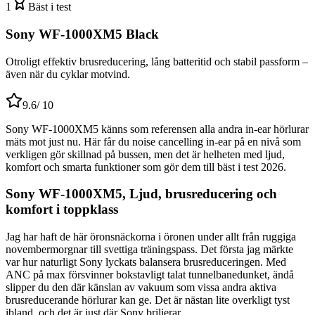
1
Bäst i test
Sony WF-1000XM5 Black
Otroligt effektiv brusreducering, lång batteritid och stabil passform –
även när du cyklar motvind.
9.6
/ 10
Sony WF-1000XM5 känns som referensen alla andra in-ear hörlurar
mäts mot just nu. Här får du noise cancelling in-ear på en nivå som
verkligen gör skillnad på bussen, men det är helheten med ljud,
komfort och smarta funktioner som gör dem till bäst i test 2026.
Sony WF-1000XM5, Ljud, brusreducering och
komfort i toppklass
Jag har haft de här öronsnäckorna i öronen under allt från ruggiga
novembermorgnar till svettiga träningspass. Det första jag märkte
var hur naturligt Sony lyckats balansera brusreduceringen. Med
ANC på max försvinner bokstavligt talat tunnelbanedunket, ändå
slipper du den där känslan av vakuum som vissa andra aktiva
brusreducerande hörlurar kan ge. Det är nästan lite overkligt tyst
ibland, och det är just där Sony briljerar.