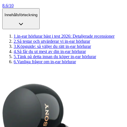
8.6/10
Innehållsförteckning
1
.
in-ear hörlurar bäst i test 2026: Detaljerade recensioner
2
.
Så testar och utvärderar vi in-ear hörlurar
3
.
Köpguide: så väljer du rätt in-ear hörlurar
4
.
Så får du ut mest av din in-ear hörlurar
5
.
Tänk på detta innan du köper in-ear hörlurar
6
.
Vanliga frågor om in-ear hörlurar