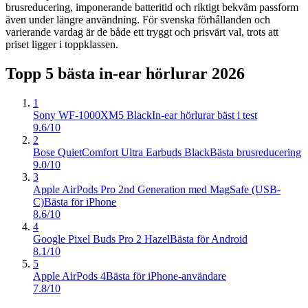
brusreducering, imponerande batteritid och riktigt bekväm passform
även under längre användning. För svenska förhållanden och
varierande vardag är de både ett tryggt och prisvärt val, trots att
priset ligger i toppklassen.
Topp 5 bästa
in-ear hörlurar
2026
1
Sony WF-1000XM5 Black
In-ear hörlurar bäst i test
9.6/10
2
Bose QuietComfort Ultra Earbuds Black
Bästa brusreducering
9.0/10
3
Apple AirPods Pro 2nd Generation med MagSafe (USB-
C)
Bästa för iPhone
8.6/10
4
Google Pixel Buds Pro 2 Hazel
Bästa för Android
8.1/10
5
Apple AirPods 4
Bästa för iPhone-användare
7.8/10