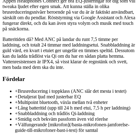
Appen Headphones Connect ger bra EQ-justeringar för dig som vill
tweaka ljudet efter egen smak. Att kunna ställa in olika
brusreduceringsnivåer beroende på var du är är faktiskt användbart,
särskilt om du pendlar. Röststyrning via Google Assistant och Alexa
fungerar direkt, och du kan även styra volym och musik med touch
på snäckorna.
Batteritiden då? Med ANC på landar du runt 7,5 timme per
laddning, och totalt 24 timmar med laddningsetui. Snabbladdning är
guld värd, en kvart i etuiet ger ungefär en timmes speltid. Dessutom
kan du ladda trådlöst via Qi om du har en sådan platta hemma.
Vattenresistensen är IPX4, så visst klarar de regnstänk och svett,
men bada med dem ska du inte.
Fördelar
+
Brusreducering i toppklass (ANC slår det mesta i testet)
+
Detaljerat ljud med justerbar EQ
+
Multipoint bluetooth, växla mellan två enheter
+
Lång batteritid (upp till 24 h med etui, 7,5 h per laddning)
+
Snabbladdning och trådlös Qi-laddning
+
Smidig och bekväm passform även vid rörelse
+
Välfungerande [mikrofon](/basta-mikrofonen-jamforelse-
guide-till-mikrofoner-bast-i-test) för samtal