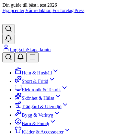
Din guide till bäst i test 2026
Hjälpcenter
|
Vår redaktion
|
För företag
|
Press
Logga in
Skapa konto
Hem & Hushåll
Sport & Fritid
Elektronik & Teknik
Skönhet & Hälsa
Trädgård & Utemiljö
Bygg & Verktyg
Barn & Familj
Kläder & Accessoarer