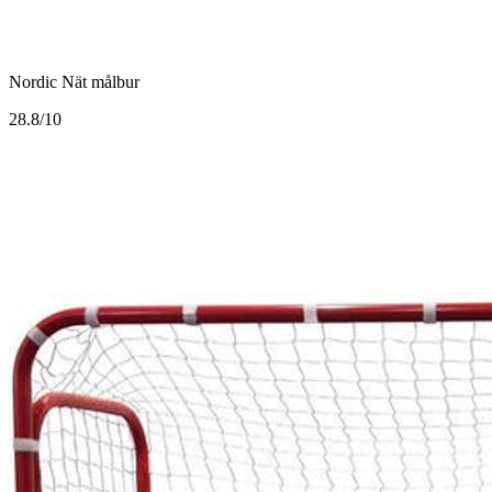
Nordic Nät målbur
2
8.8/10