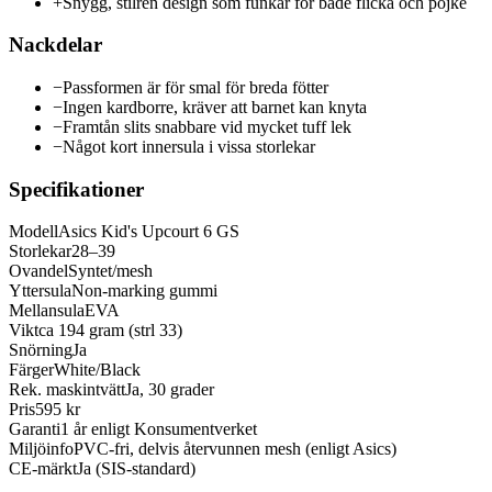
+
Snygg, stilren design som funkar för både flicka och pojke
Nackdelar
−
Passformen är för smal för breda fötter
−
Ingen kardborre, kräver att barnet kan knyta
−
Framtån slits snabbare vid mycket tuff lek
−
Något kort innersula i vissa storlekar
Specifikationer
Modell
Asics Kid's Upcourt 6 GS
Storlekar
28–39
Ovandel
Syntet/mesh
Yttersula
Non-marking gummi
Mellansula
EVA
Vikt
ca 194 gram (strl 33)
Snörning
Ja
Färger
White/Black
Rek. maskintvätt
Ja, 30 grader
Pris
595 kr
Garanti
1 år enligt Konsumentverket
Miljöinfo
PVC-fri, delvis återvunnen mesh (enligt Asics)
CE-märkt
Ja (SIS-standard)