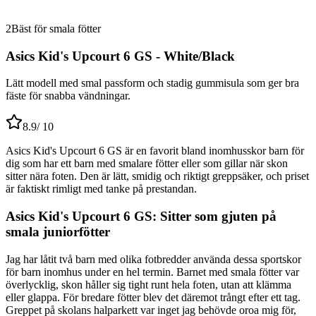
2
Bäst för smala fötter
Asics Kid's Upcourt 6 GS - White/Black
Lätt modell med smal passform och stadig gummisula som ger bra
fäste för snabba vändningar.
8.9
/ 10
Asics Kid's Upcourt 6 GS är en favorit bland inomhusskor barn för
dig som har ett barn med smalare fötter eller som gillar när skon
sitter nära foten. Den är lätt, smidig och riktigt greppsäker, och priset
är faktiskt rimligt med tanke på prestandan.
Asics Kid's Upcourt 6 GS: Sitter som gjuten på
smala juniorfötter
Jag har låtit två barn med olika fotbredder använda dessa sportskor
för barn inomhus under en hel termin. Barnet med smala fötter var
överlycklig, skon håller sig tight runt hela foten, utan att klämma
eller glappa. För bredare fötter blev det däremot trångt efter ett tag.
Greppet på skolans halparkett var inget jag behövde oroa mig för,