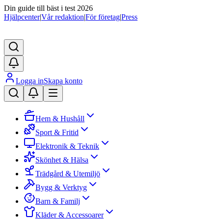
Din guide till bäst i test 2026
Hjälpcenter
|
Vår redaktion
|
För företag
|
Press
Logga in
Skapa konto
Hem & Hushåll
Sport & Fritid
Elektronik & Teknik
Skönhet & Hälsa
Trädgård & Utemiljö
Bygg & Verktyg
Barn & Familj
Kläder & Accessoarer