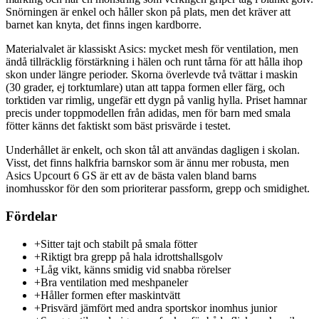
Snörningen är enkel och håller skon på plats, men det kräver att
barnet kan knyta, det finns ingen kardborre.
Materialvalet är klassiskt Asics: mycket mesh för ventilation, men
ändå tillräcklig förstärkning i hälen och runt tårna för att hålla ihop
skon under längre perioder. Skorna överlevde två tvättar i maskin
(30 grader, ej torktumlare) utan att tappa formen eller färg, och
torktiden var rimlig, ungefär ett dygn på vanlig hylla. Priset hamnar
precis under toppmodellen från adidas, men för barn med smala
fötter känns det faktiskt som bäst prisvärde i testet.
Underhållet är enkelt, och skon tål att användas dagligen i skolan.
Visst, det finns halkfria barnskor som är ännu mer robusta, men
Asics Upcourt 6 GS är ett av de bästa valen bland barns
inomhusskor för den som prioriterar passform, grepp och smidighet.
Fördelar
+
Sitter tajt och stabilt på smala fötter
+
Riktigt bra grepp på hala idrottshallsgolv
+
Låg vikt, känns smidig vid snabba rörelser
+
Bra ventilation med meshpaneler
+
Håller formen efter maskintvätt
+
Prisvärd jämfört med andra sportskor inomhus junior