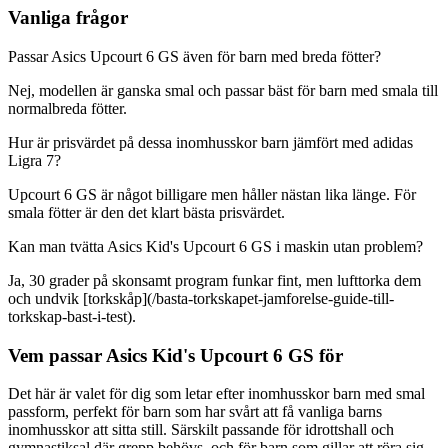
Vanliga frågor
Passar Asics Upcourt 6 GS även för barn med breda fötter?
Nej, modellen är ganska smal och passar bäst för barn med smala till
normalbreda fötter.
Hur är prisvärdet på dessa inomhusskor barn jämfört med adidas
Ligra 7?
Upcourt 6 GS är något billigare men håller nästan lika länge. För
smala fötter är den det klart bästa prisvärdet.
Kan man tvätta Asics Kid's Upcourt 6 GS i maskin utan problem?
Ja, 30 grader på skonsamt program funkar fint, men lufttorka dem
och undvik [torkskåp](/basta-torkskapet-jamforelse-guide-till-
torkskap-bast-i-test).
Vem passar Asics Kid's Upcourt 6 GS för
Det här är valet för dig som letar efter inomhusskor barn med smal
passform, perfekt för barn som har svårt att få vanliga barns
inomhusskor att sitta still. Särskilt passande för idrottshall och
gymnastiksal där grepp behövs, och för barn som gillar att röra sig