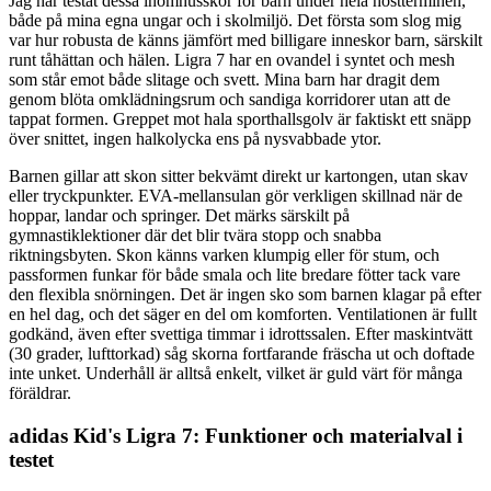
Jag har testat dessa inomhusskor för barn under hela höstterminen,
både på mina egna ungar och i skolmiljö. Det första som slog mig
var hur robusta de känns jämfört med billigare inneskor barn, särskilt
runt tåhättan och hälen. Ligra 7 har en ovandel i syntet och mesh
som står emot både slitage och svett. Mina barn har dragit dem
genom blöta omklädningsrum och sandiga korridorer utan att de
tappat formen. Greppet mot hala sporthallsgolv är faktiskt ett snäpp
över snittet, ingen halkolycka ens på nysvabbade ytor.
Barnen gillar att skon sitter bekvämt direkt ur kartongen, utan skav
eller tryckpunkter. EVA-mellansulan gör verkligen skillnad när de
hoppar, landar och springer. Det märks särskilt på
gymnastiklektioner där det blir tvära stopp och snabba
riktningsbyten. Skon känns varken klumpig eller för stum, och
passformen funkar för både smala och lite bredare fötter tack vare
den flexibla snörningen. Det är ingen sko som barnen klagar på efter
en hel dag, och det säger en del om komforten. Ventilationen är fullt
godkänd, även efter svettiga timmar i idrottssalen. Efter maskintvätt
(30 grader, lufttorkad) såg skorna fortfarande fräscha ut och doftade
inte unket. Underhåll är alltså enkelt, vilket är guld värt för många
föräldrar.
adidas Kid's Ligra 7: Funktioner och materialval i
testet