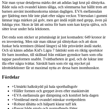
När man synar detaljerna märks det att adidas lagt krut på slitstyrka.
Både sula och ovandel känns tåliga, och sömmarna har hållit trots att
barnen använt inomhusskorna nästan dagligen. EVA-mellansulan
ger fjädring men blir inte platt efter några veckor. Yttersulan i gummi
lämnar inga märken på golv, men ger ändå rejält med grepp, även på
fuktiga ytor. Skon är lätt att snöra för barn som kan knyta själva, och
sitter kvar under hela lektionen.
Det enda som sticker ut prismässigt är just kostnaden: 649 kronor är
en investering. Men när man räknar på slitstyrkan och att skon
funkar hela terminen (ibland längre) så blir prisvärdet ändå starkt.
Och så känns adidas Kid's Ligra 7 faktiskt som en riktig sportskor
för barn inomhus, till skillnad från enklare gymskor barn som ofta
tappar passformen snabbt. Tvättbarheten är god, och de luktar inte
illa efter några tvättar. Särskilt barn som rör sig mycket på
idrottslektioner får ut maximal nytta av dessa barn inomhusskor.
Fördelar
+
Utmärkt halkskydd på hala sporthallsgolv
+
Håller formen och greppet även efter maskintvätt
+
EVA-mellansula ger dämpning och komfort hela dagen
+
Ventilerad mesh ovandel minskar svettproblem
+
Robust tåhätta och hälparti klarar tuff lek
+
Passar både smala och normalbreda fötter