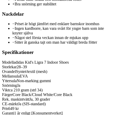
+
Bra snörning ger stabilitet
Nackdelar
−
Priset är högt jämfört med enklare barnskor inomhus
−
Ingen kardborre, kan vara svårt för yngre barn som inte
knyter själva
−
Något stel första veckan innan de mjukas upp
−
Sitter åt ganska tajt om man har väldigt breda fötter
Specifikationer
Modell
adidas Kid's Ligra 7 Indoor Shoes
Storlekar
28–39
Ovandel
Syntet/textil (mesh)
Mellansula
EVA
Yttersula
Non-marking gummi
Snörning
Ja
Vikt
ca 210 gram (strl 34)
Färger
Core Black/Cloud White/Core Black
Rek. maskintvätt
Ja, 30 grader
CE-märkt
Ja (SIS-standard)
Pris
649 kr
Garanti
1 år enligt [Konsumentverket]