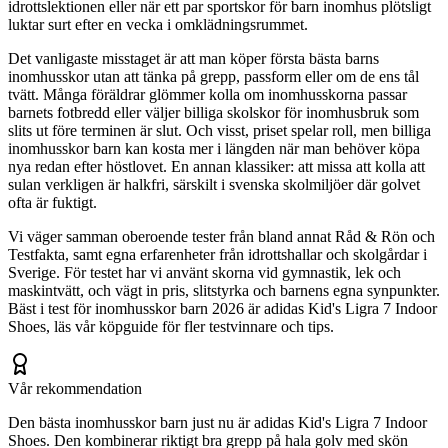
idrottslektionen eller när ett par sportskor för barn inomhus plötsligt
luktar surt efter en vecka i omklädningsrummet.
Det vanligaste misstaget är att man köper första bästa barns
inomhusskor utan att tänka på grepp, passform eller om de ens tål
tvätt. Många föräldrar glömmer kolla om inomhusskorna passar
barnets fotbredd eller väljer billiga skolskor för inomhusbruk som
slits ut före terminen är slut. Och visst, priset spelar roll, men billiga
inomhusskor barn kan kosta mer i längden när man behöver köpa
nya redan efter höstlovet. En annan klassiker: att missa att kolla att
sulan verkligen är halkfri, särskilt i svenska skolmiljöer där golvet
ofta är fuktigt.
Vi väger samman oberoende tester från bland annat Råd & Rön och
Testfakta, samt egna erfarenheter från idrottshallar och skolgårdar i
Sverige. För testet har vi använt skorna vid gymnastik, lek och
maskintvätt, och vägt in pris, slitstyrka och barnens egna synpunkter.
Bäst i test för inomhusskor barn 2026 är adidas Kid's Ligra 7 Indoor
Shoes, läs vår köpguide för fler testvinnare och tips.
Vår rekommendation
Den bästa inomhusskor barn just nu är adidas Kid's Ligra 7 Indoor
Shoes. Den kombinerar riktigt bra grepp på hala golv med skön