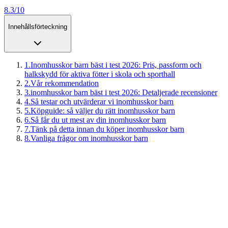
8.3/10
Innehållsförteckning
1
.
Inomhusskor barn bäst i test 2026: Pris, passform och
halkskydd för aktiva fötter i skola och sporthall
2
.
Vår rekommendation
3
.
inomhusskor barn bäst i test 2026: Detaljerade recensioner
4
.
Så testar och utvärderar vi inomhusskor barn
5
.
Köpguide: så väljer du rätt inomhusskor barn
6
.
Så får du ut mest av din inomhusskor barn
7
.
Tänk på detta innan du köper inomhusskor barn
8
.
Vanliga frågor om inomhusskor barn