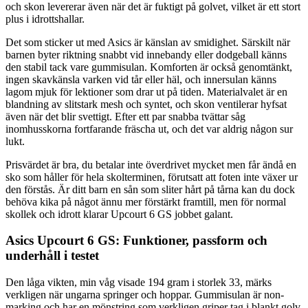
och skon levererar även när det är fuktigt på golvet, vilket är ett stort
plus i idrottshallar.
Det som sticker ut med Asics är känslan av smidighet. Särskilt när
barnen byter riktning snabbt vid innebandy eller dodgeball känns
den stabil tack vare gummisulan. Komforten är också genomtänkt,
ingen skavkänsla varken vid tår eller häl, och innersulan känns
lagom mjuk för lektioner som drar ut på tiden. Materialvalet är en
blandning av slitstark mesh och syntet, och skon ventilerar hyfsat
även när det blir svettigt. Efter ett par snabba tvättar såg
inomhusskorna fortfarande fräscha ut, och det var aldrig någon sur
lukt.
Prisvärdet är bra, du betalar inte överdrivet mycket men får ändå en
sko som håller för hela skolterminen, förutsatt att foten inte växer ur
den förstås. Är ditt barn en sån som sliter hårt på tårna kan du dock
behöva kika på något ännu mer förstärkt framtill, men för normal
skollek och idrott klarar Upcourt 6 GS jobbet galant.
Asics Upcourt 6 GS: Funktioner, passform och
underhåll i testet
Den låga vikten, min våg visade 194 gram i storlek 33, märks
verkligen när ungarna springer och hoppar. Gummisulan är non-
marking och har en mönstring som verkligen griper tag i blankt golv.