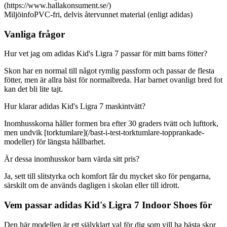
(https://www.hallakonsument.se/)
Miljöinfo
PVC-fri, delvis återvunnet material (enligt adidas)
Vanliga frågor
Hur vet jag om adidas Kid's Ligra 7 passar för mitt barns fötter?
Skon har en normal till något rymlig passform och passar de flesta
fötter, men är allra bäst för normalbreda. Har barnet ovanligt bred fot
kan det bli lite tajt.
Hur klarar adidas Kid's Ligra 7 maskintvätt?
Inomhusskorna håller formen bra efter 30 graders tvätt och lufttork,
men undvik [torktumlare](/bast-i-test-torktumlare-topprankade-
modeller) för längsta hållbarhet.
Är dessa inomhusskor barn värda sitt pris?
Ja, sett till slitstyrka och komfort får du mycket sko för pengarna,
särskilt om de används dagligen i skolan eller till idrott.
Vem passar adidas Kid's Ligra 7 Indoor Shoes för
Den här modellen är ett självklart val för dig som vill ha bästa skor