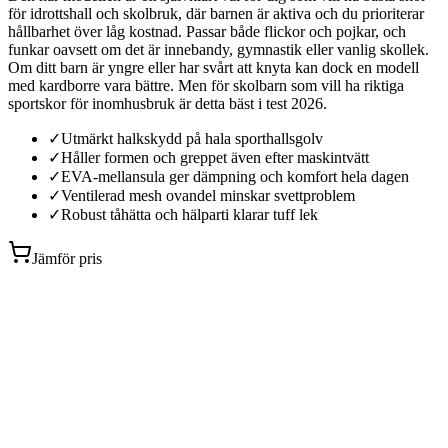
för idrottshall och skolbruk, där barnen är aktiva och du prioriterar
hållbarhet över låg kostnad. Passar både flickor och pojkar, och
funkar oavsett om det är innebandy, gymnastik eller vanlig skollek.
Om ditt barn är yngre eller har svårt att knyta kan dock en modell
med kardborre vara bättre. Men för skolbarn som vill ha riktiga
sportskor för inomhusbruk är detta bäst i test 2026.
✓
Utmärkt halkskydd på hala sporthallsgolv
✓
Håller formen och greppet även efter maskintvätt
✓
EVA-mellansula ger dämpning och komfort hela dagen
✓
Ventilerad mesh ovandel minskar svettproblem
✓
Robust tåhätta och hälparti klarar tuff lek
Jämför pris