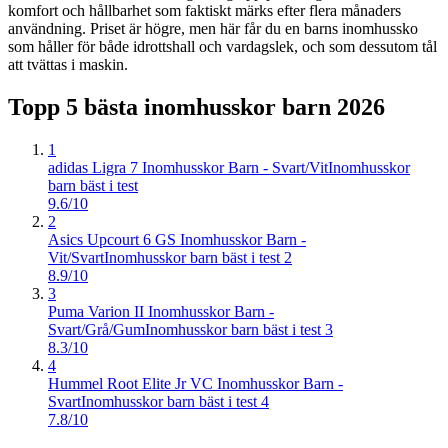
komfort och hållbarhet som faktiskt märks efter flera månaders
användning. Priset är högre, men här får du en barns inomhussko
som håller för både idrottshall och vardagslek, och som dessutom tål
att tvättas i maskin.
Topp 5 bästa
inomhusskor barn
2026
1
adidas Ligra 7 Inomhusskor Barn - Svart/Vit
Inomhusskor
barn bäst i test
9.6/10
2
Asics Upcourt 6 GS Inomhusskor Barn -
Vit/Svart
Inomhusskor barn bäst i test 2
8.9/10
3
Puma Varion II Inomhusskor Barn -
Svart/Grå/Gum
Inomhusskor barn bäst i test 3
8.3/10
4
Hummel Root Elite Jr VC Inomhusskor Barn -
Svart
Inomhusskor barn bäst i test 4
7.8/10