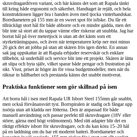
skruvdragardriven variant, och här känns det som att Rapala tänkt
till kring både ergonomi och säkerhet. Handtaget är rejält, och hela
konstruktionen ligger bra i handen även med tjocka vinterhandskar.
Borrdiametern på 155 mm är en sweet spot för isfiske. Du får ett
tillräckligt stort hål för både abborre och en mindre gädda, men det
blir inte så stort att du tappar värme eller riskerar att snubbla. Jag har
borrat hål på över metertjock is utan att det känts som ett
styrketräningspass, och även när temperaturen kröp ner mot minus
20 gick det att jobba på utan att skären frös igen direkt. En annan
sak jag uppskattar är att Rapala erbjuder reservskär och enklare
tillbehör, så underhåll och service blir inte ett projekt. Skären är lätta
att slipa och byta själv, vilket sparar både pengar och frustration på
sikt. Visst, priset är högre än för vissa budgetmodeller, men när du
räknar in hållbarhet och prestanda känns det snabbt motiverat.
Praktiska funktioner som gör skillnad på isen
Att borra hål i isen med Rapala UR Isborr Steel 155mm går snabbt,
men också förvånansvärt tyst. Borrspiralen är stadig och fångar upp
issörja utan att kladda ner fötterna. Den är anpassad för både
manuell användning och passar perfekt till skruvdragare (18V eller
större, gärna med högt vridmoment). Med rätt adapter blir det en
riktigt effektiv isborr för skruvdragare, och du kan köra 15–20 hål
på en laddning om du har ett modernt batteri. Borrdiameter och