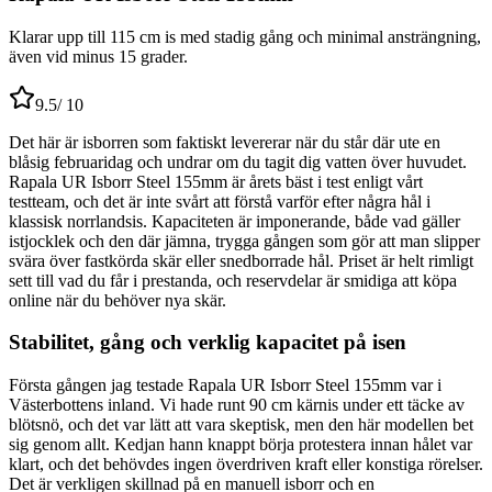
Klarar upp till 115 cm is med stadig gång och minimal ansträngning,
även vid minus 15 grader.
9.5
/ 10
Det här är isborren som faktiskt levererar när du står där ute en
blåsig februaridag och undrar om du tagit dig vatten över huvudet.
Rapala UR Isborr Steel 155mm är årets bäst i test enligt vårt
testteam, och det är inte svårt att förstå varför efter några hål i
klassisk norrlandsis. Kapaciteten är imponerande, både vad gäller
istjocklek och den där jämna, trygga gången som gör att man slipper
svära över fastkörda skär eller snedborrade hål. Priset är helt rimligt
sett till vad du får i prestanda, och reservdelar är smidiga att köpa
online när du behöver nya skär.
Stabilitet, gång och verklig kapacitet på isen
Första gången jag testade Rapala UR Isborr Steel 155mm var i
Västerbottens inland. Vi hade runt 90 cm kärnis under ett täcke av
blötsnö, och det var lätt att vara skeptisk, men den här modellen bet
sig genom allt. Kedjan hann knappt börja protestera innan hålet var
klart, och det behövdes ingen överdriven kraft eller konstiga rörelser.
Det är verkligen skillnad på en manuell isborr och en