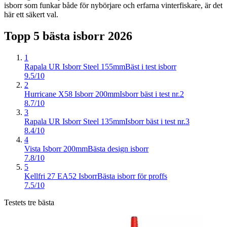
isborr som funkar både för nybörjare och erfarna vinterfiskare, är det
här ett säkert val.
Topp 5 bästa
isborr
2026
1
Rapala UR Isborr Steel 155mm
Bäst i test isborr
9.5/10
2
Hurricane X58 Isborr 200mm
Isborr bäst i test nr.2
8.7/10
3
Rapala UR Isborr Steel 135mm
Isborr bäst i test nr.3
8.4/10
4
Vista Isborr 200mm
Bästa design isborr
7.8/10
5
Kellfri 27 EA52 Isborr
Bästa isborr för proffs
7.5/10
Testets tre bästa