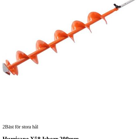
2
Bäst för stora hål
Hurricane X58 Isborr 200mm