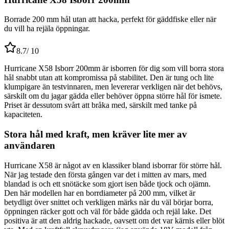
Borrade 200 mm hål utan att hacka, perfekt för gäddfiske eller när
du vill ha rejäla öppningar.
8.7
/ 10
Hurricane X58 Isborr 200mm är isborren för dig som vill borra stora
hål snabbt utan att kompromissa på stabilitet. Den är tung och lite
klumpigare än testvinnaren, men levererar verkligen när det behövs,
särskilt om du jagar gädda eller behöver öppna större hål för ismete.
Priset är dessutom svårt att bråka med, särskilt med tanke på
kapaciteten.
Stora hål med kraft, men kräver lite mer av
användaren
Hurricane X58 är något av en klassiker bland isborrar för större hål.
När jag testade den första gången var det i mitten av mars, med
blandad is och ett snötäcke som gjort isen både tjock och ojämn.
Den här modellen har en borrdiameter på 200 mm, vilket är
betydligt över snittet och verkligen märks när du väl börjar borra,
öppningen räcker gott och väl för både gädda och rejäl lake. Det
positiva är att den aldrig hackade, oavsett om det var kärnis eller blöt