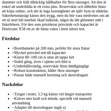
diameter och fullt tillräcklig hållbarhet för flera säsonger. Att den är
enkel att underhålla är ett extra plus. Reservskär och tillbehör finns
att köpa online, och det är inga konstigheter att själv byta ut slitdelar.
Säkerhetsmässigt känns den trygg, men du bör vara medveten om att
ett så stort hål innebär ökad halkrisk, något du lätt glömmer mitt i
fiskefebern. För den som prioriterar prisvärde och kapacitet är
Hurricane X58 ett av de bästa valen i årets isborr test.
Fördelar
+
Borrdiameter på 200 mm, perfekt för stora fiskar
+
Mycket prisvärd sett till kapacitet
+
Klarar 80–100 cm is utan att tappa fart
+
Stabil gång, även i ojämn och blöt is
+
Underhållsvänlig, reservskär finns lättillgängligt
+
Robust konstruktion, håller flera säsonger
+
Passar både manuell borrning och skruvdragare
Nackdelar
−
Tyngst i testet, 3,3 kg känns vid längre transporter
−
Kräver mer kraft och teknik, speciellt vid manuell
användning
−
Adapter till skruvdragare ingår ej