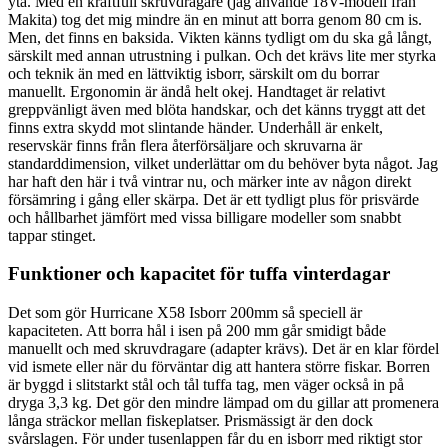
yta. Med en kraftfull skruvdragare (jag använde 18V-modell från
Makita) tog det mig mindre än en minut att borra genom 80 cm is.
Men, det finns en baksida. Vikten känns tydligt om du ska gå långt,
särskilt med annan utrustning i pulkan. Och det krävs lite mer styrka
och teknik än med en lättviktig isborr, särskilt om du borrar
manuellt. Ergonomin är ändå helt okej. Handtaget är relativt
greppvänligt även med blöta handskar, och det känns tryggt att det
finns extra skydd mot slintande händer. Underhåll är enkelt,
reservskär finns från flera återförsäljare och skruvarna är
standarddimension, vilket underlättar om du behöver byta något. Jag
har haft den här i två vintrar nu, och märker inte av någon direkt
försämring i gång eller skärpa. Det är ett tydligt plus för prisvärde
och hållbarhet jämfört med vissa billigare modeller som snabbt
tappar stinget.
Funktioner och kapacitet för tuffa vinterdagar
Det som gör Hurricane X58 Isborr 200mm så speciell är
kapaciteten. Att borra hål i isen på 200 mm går smidigt både
manuellt och med skruvdragare (adapter krävs). Det är en klar fördel
vid ismete eller när du förväntar dig att hantera större fiskar. Borren
är byggd i slitstarkt stål och tål tuffa tag, men väger också in på
dryga 3,3 kg. Det gör den mindre lämpad om du gillar att promenera
långa sträckor mellan fiskeplatser. Prismässigt är den dock
svårslagen. För under tusenlappen får du en isborr med riktigt stor