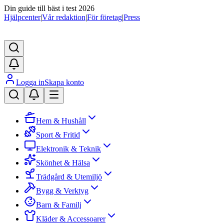
Din guide till bäst i test 2026
Hjälpcenter
|
Vår redaktion
|
För företag
|
Press
Logga in
Skapa konto
Hem & Hushåll
Sport & Fritid
Elektronik & Teknik
Skönhet & Hälsa
Trädgård & Utemiljö
Bygg & Verktyg
Barn & Familj
Kläder & Accessoarer