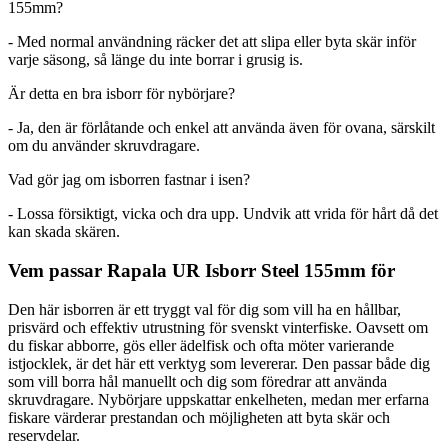
155mm?
- Med normal användning räcker det att slipa eller byta skär inför
varje säsong, så länge du inte borrar i grusig is.
Är detta en bra isborr för nybörjare?
- Ja, den är förlåtande och enkel att använda även för ovana, särskilt
om du använder skruvdragare.
Vad gör jag om isborren fastnar i isen?
- Lossa försiktigt, vicka och dra upp. Undvik att vrida för hårt då det
kan skada skären.
Vem passar Rapala UR Isborr Steel 155mm för
Den här isborren är ett tryggt val för dig som vill ha en hållbar,
prisvärd och effektiv utrustning för svenskt vinterfiske. Oavsett om
du fiskar abborre, gös eller ädelfisk och ofta möter varierande
istjocklek, är det här ett verktyg som levererar. Den passar både dig
som vill borra hål manuellt och dig som föredrar att använda
skruvdragare. Nybörjare uppskattar enkelheten, medan mer erfarna
fiskare värderar prestandan och möjligheten att byta skär och
reservdelar.