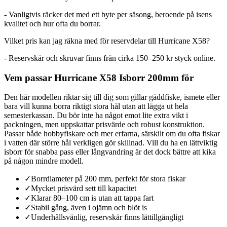
- Vanligtvis räcker det med ett byte per säsong, beroende på isens
kvalitet och hur ofta du borrar.
Vilket pris kan jag räkna med för reservdelar till Hurricane X58?
- Reservskär och skruvar finns från cirka 150–250 kr styck online.
Vem passar Hurricane X58 Isborr 200mm för
Den här modellen riktar sig till dig som gillar gäddfiske, ismete eller
bara vill kunna borra riktigt stora hål utan att lägga ut hela
semesterkassan. Du bör inte ha något emot lite extra vikt i
packningen, men uppskattar prisvärde och robust konstruktion.
Passar både hobbyfiskare och mer erfarna, särskilt om du ofta fiskar
i vatten där större hål verkligen gör skillnad. Vill du ha en lättviktig
isborr för snabba pass eller långvandring är det dock bättre att kika
på någon mindre modell.
✓
Borrdiameter på 200 mm, perfekt för stora fiskar
✓
Mycket prisvärd sett till kapacitet
✓
Klarar 80–100 cm is utan att tappa fart
✓
Stabil gång, även i ojämn och blöt is
✓
Underhållsvänlig, reservskär finns lättillgängligt