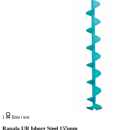
1
Bäst i test
Rapala UR Isborr Steel 155mm