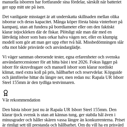
manuella isborren har fortfarande sina fördelar, särskilt när batteriet
ger upp mitt ute på isen.
Det vanligaste misstaget är att underskatta skillnaden mellan olika
isborrar och deras kapacitet. Många köper första bästa vinterborr på
kampanj, utan att fundera på borrdiameter eller om den faktiskt
klarar istjockleken där de fiskar. Plötsligt står man där med en
lättviktig isborr som bara orkar halva vägen ner, eller en klumpig
modell som gör att man ger upp efter två hål. Missbedömningen slår
ofta mot både prisvärde och användarglädje.
Vi väger samman oberoende tester, egna erfarenheter och svenska
användarrecensioner för att hitta bäst i test 2026. Fokus ligger på
isborr för skruvdragare och manuell isborr som klarar nordiskt
klimat, med extra koll på pris, hållbarhet och reservdelar. Köpguide
och jämförelse hittar du längre ner, men redan nu: Rapala UR Isborr
Steel 155mm är den tydliga testvinnaren.
Vår rekommendation
Den bästa isborr just nu är Rapala UR Isborr Steel 155mm. Den
klarar tjock svensk is utan att kännas tung, ger stabila hål även i
minusgrader och håller skären vassa längre än konkurrenterna. Priset
är rimligt sett till prestanda och hållbarhet. Om du vill ha en prisvärd