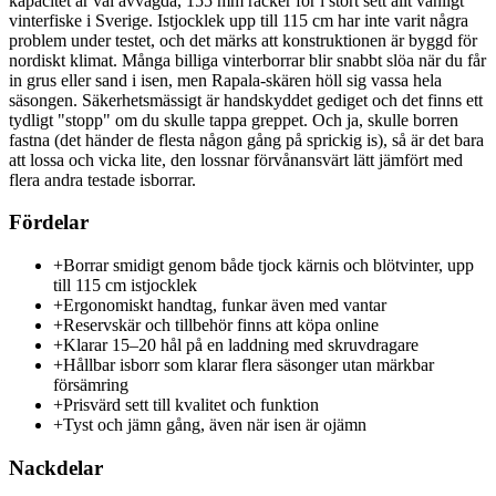
kapacitet är väl avvägda, 155 mm räcker för i stort sett allt vanligt
vinterfiske i Sverige. Istjocklek upp till 115 cm har inte varit några
problem under testet, och det märks att konstruktionen är byggd för
nordiskt klimat. Många billiga vinterborrar blir snabbt slöa när du får
in grus eller sand i isen, men Rapala-skären höll sig vassa hela
säsongen. Säkerhetsmässigt är handskyddet gediget och det finns ett
tydligt "stopp" om du skulle tappa greppet. Och ja, skulle borren
fastna (det händer de flesta någon gång på sprickig is), så är det bara
att lossa och vicka lite, den lossnar förvånansvärt lätt jämfört med
flera andra testade isborrar.
Fördelar
+
Borrar smidigt genom både tjock kärnis och blötvinter, upp
till 115 cm istjocklek
+
Ergonomiskt handtag, funkar även med vantar
+
Reservskär och tillbehör finns att köpa online
+
Klarar 15–20 hål på en laddning med skruvdragare
+
Hållbar isborr som klarar flera säsonger utan märkbar
försämring
+
Prisvärd sett till kvalitet och funktion
+
Tyst och jämn gång, även när isen är ojämn
Nackdelar