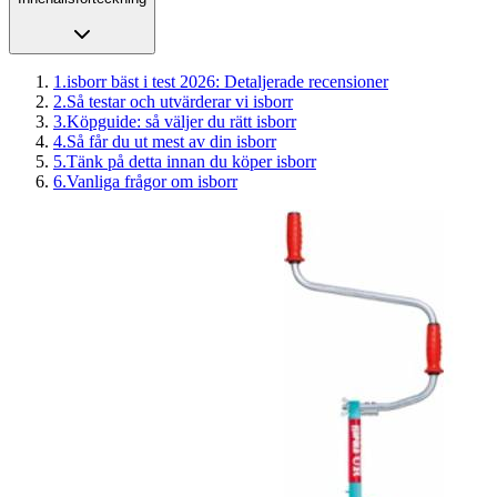
1
.
isborr bäst i test 2026: Detaljerade recensioner
2
.
Så testar och utvärderar vi isborr
3
.
Köpguide: så väljer du rätt isborr
4
.
Så får du ut mest av din isborr
5
.
Tänk på detta innan du köper isborr
6
.
Vanliga frågor om isborr