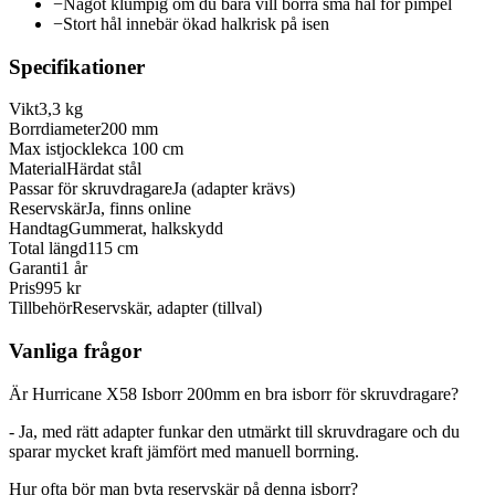
−
Något klumpig om du bara vill borra små hål för pimpel
−
Stort hål innebär ökad halkrisk på isen
Specifikationer
Vikt
3,3 kg
Borrdiameter
200 mm
Max istjocklek
ca 100 cm
Material
Härdat stål
Passar för skruvdragare
Ja (adapter krävs)
Reservskär
Ja, finns online
Handtag
Gummerat, halkskydd
Total längd
115 cm
Garanti
1 år
Pris
995 kr
Tillbehör
Reservskär, adapter (tillval)
Vanliga frågor
Är Hurricane X58 Isborr 200mm en bra isborr för skruvdragare?
- Ja, med rätt adapter funkar den utmärkt till skruvdragare och du
sparar mycket kraft jämfört med manuell borrning.
Hur ofta bör man byta reservskär på denna isborr?