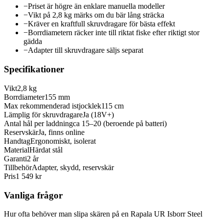
−
Priset är högre än enklare manuella modeller
−
Vikt på 2,8 kg märks om du bär lång sträcka
−
Kräver en kraftfull skruvdragare för bästa effekt
−
Borrdiametern räcker inte till riktat fiske efter riktigt stor
gädda
−
Adapter till skruvdragare säljs separat
Specifikationer
Vikt
2,8 kg
Borrdiameter
155 mm
Max rekommenderad istjocklek
115 cm
Lämplig för skruvdragare
Ja (18V+)
Antal hål per laddning
ca 15–20 (beroende på batteri)
Reservskär
Ja, finns online
Handtag
Ergonomiskt, isolerat
Material
Härdat stål
Garanti
2 år
Tillbehör
Adapter, skydd, reservskär
Pris
1 549 kr
Vanliga frågor
Hur ofta behöver man slipa skären på en Rapala UR Isborr Steel