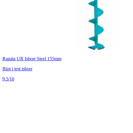
Rapala UR Isborr Steel 155mm
Bäst i test isborr
9.5/10