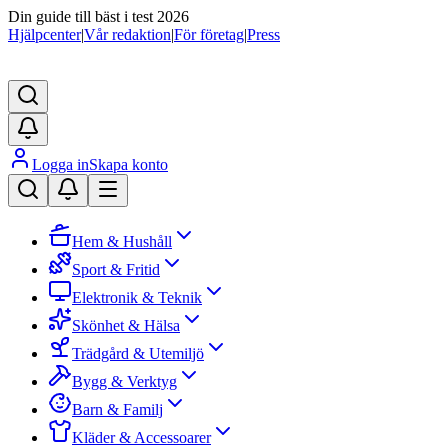
Din guide till bäst i test 2026
Hjälpcenter
|
Vår redaktion
|
För företag
|
Press
Logga in
Skapa konto
Hem & Hushåll
Sport & Fritid
Elektronik & Teknik
Skönhet & Hälsa
Trädgård & Utemiljö
Bygg & Verktyg
Barn & Familj
Kläder & Accessoarer