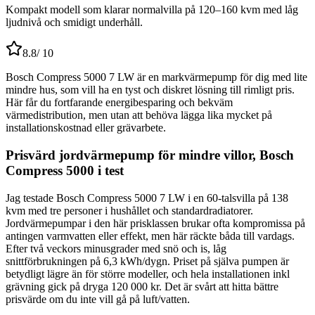
Kompakt modell som klarar normalvilla på 120–160 kvm med låg
ljudnivå och smidigt underhåll.
8.8
/ 10
Bosch Compress 5000 7 LW är en markvärmepump för dig med lite
mindre hus, som vill ha en tyst och diskret lösning till rimligt pris.
Här får du fortfarande energibesparing och bekväm
värmedistribution, men utan att behöva lägga lika mycket på
installationskostnad eller grävarbete.
Prisvärd jordvärmepump för mindre villor, Bosch
Compress 5000 i test
Jag testade Bosch Compress 5000 7 LW i en 60-talsvilla på 138
kvm med tre personer i hushållet och standardradiatorer.
Jordvärmepumpar i den här prisklassen brukar ofta kompromissa på
antingen varmvatten eller effekt, men här räckte båda till vardags.
Efter två veckors minusgrader med snö och is, låg
snittförbrukningen på 6,3 kWh/dygn. Priset på själva pumpen är
betydligt lägre än för större modeller, och hela installationen inkl
grävning gick på dryga 120 000 kr. Det är svårt att hitta bättre
prisvärde om du inte vill gå på luft/vatten.