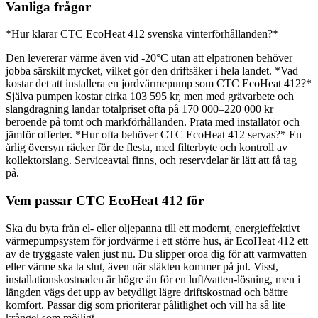
Vanliga frågor
*Hur klarar CTC EcoHeat 412 svenska vinterförhållanden?*
Den levererar värme även vid -20°C utan att elpatronen behöver
jobba särskilt mycket, vilket gör den driftsäker i hela landet. *Vad
kostar det att installera en jordvärmepump som CTC EcoHeat 412?*
Själva pumpen kostar cirka 103 595 kr, men med grävarbete och
slangdragning landar totalpriset ofta på 170 000–220 000 kr
beroende på tomt och markförhållanden. Prata med installatör och
jämför offerter. *Hur ofta behöver CTC EcoHeat 412 servas?* En
årlig översyn räcker för de flesta, med filterbyte och kontroll av
kollektorslang. Serviceavtal finns, och reservdelar är lätt att få tag
på.
Vem passar CTC EcoHeat 412 för
Ska du byta från el- eller oljepanna till ett modernt, energieffektivt
värmepumpsystem för jordvärme i ett större hus, är EcoHeat 412 ett
av de tryggaste valen just nu. Du slipper oroa dig för att varmvatten
eller värme ska ta slut, även när släkten kommer på jul. Visst,
installationskostnaden är högre än för en luft/vatten-lösning, men i
längden vägs det upp av betydligt lägre driftskostnad och bättre
komfort. Passar dig som prioriterar pålitlighet och vill ha så lite
krångel som möjligt.