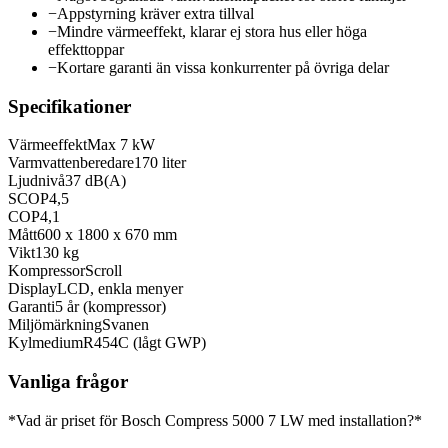
−
Appstyrning kräver extra tillval
−
Mindre värmeeffekt, klarar ej stora hus eller höga
effekttoppar
−
Kortare garanti än vissa konkurrenter på övriga delar
Specifikationer
Värmeeffekt
Max 7 kW
Varmvattenberedare
170 liter
Ljudnivå
37 dB(A)
SCOP
4,5
COP
4,1
Mått
600 x 1800 x 670 mm
Vikt
130 kg
Kompressor
Scroll
Display
LCD, enkla menyer
Garanti
5 år (kompressor)
Miljömärkning
Svanen
Kylmedium
R454C (lågt GWP)
Vanliga frågor
*Vad är priset för Bosch Compress 5000 7 LW med installation?*