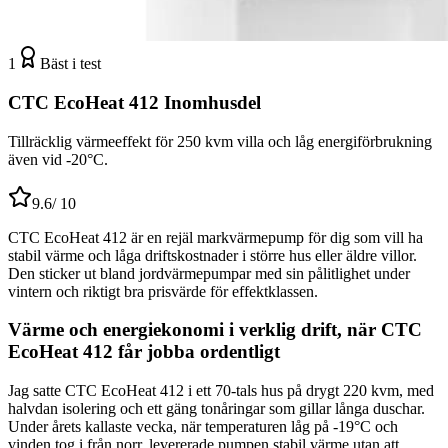
1
Bäst i test
CTC EcoHeat 412 Inomhusdel
Tillräcklig värmeeffekt för 250 kvm villa och låg energiförbrukning
även vid -20°C.
9.6
/ 10
CTC EcoHeat 412 är en rejäl markvärmepump för dig som vill ha
stabil värme och låga driftskostnader i större hus eller äldre villor.
Den sticker ut bland jordvärmepumpar med sin pålitlighet under
vintern och riktigt bra prisvärde för effektklassen.
Värme och energiekonomi i verklig drift, när CTC
EcoHeat 412 får jobba ordentligt
Jag satte CTC EcoHeat 412 i ett 70-tals hus på drygt 220 kvm, med
halvdan isolering och ett gäng tonåringar som gillar långa duschar.
Under årets kallaste vecka, när temperaturen låg på -19°C och
vinden tog i från norr, levererade pumpen stabil värme utan att