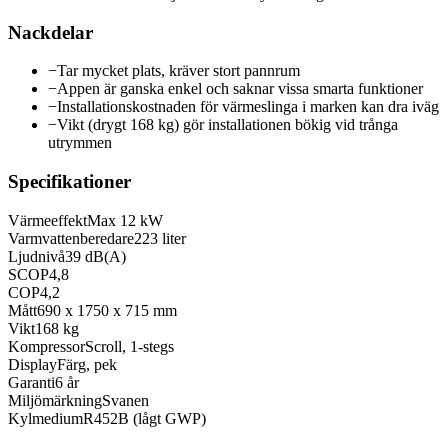
Nackdelar
−
Tar mycket plats, kräver stort pannrum
−
Appen är ganska enkel och saknar vissa smarta funktioner
−
Installationskostnaden för värmeslinga i marken kan dra iväg
−
Vikt (drygt 168 kg) gör installationen bökig vid trånga
utrymmen
Specifikationer
Värmeeffekt
Max 12 kW
Varmvattenberedare
223 liter
Ljudnivå
39 dB(A)
SCOP
4,8
COP
4,2
Mått
690 x 1750 x 715 mm
Vikt
168 kg
Kompressor
Scroll, 1-stegs
Display
Färg, pek
Garanti
6 år
Miljömärkning
Svanen
Kylmedium
R452B (lågt GWP)