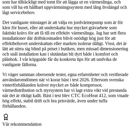
som har tillräckligt med tomt för att lägga ut en värmeslinga, och
som vill ha ett hållbart uppvärmningssystem med lång livslängd och
lågt servicebehov.
Det vanligaste misstaget är att välja en jordvärmepump som är för
klen för huset, eller att underskatta hur mycket grävarbete som
faktiskt krävs för att få till en effektiv värmeslinga. Jag har sett flera
installationer där driftskostnaden blivit onödigt hög just för att
effektbehovet underskattats eller marken isolerar dåligt. Visst, det är
lätt att stirra sig blind på priset i butiken, men missad dimensionering
och snål installation kan i slutändan bli dyrt både i komfort och
plånbok. I vår köpguide får du konkreta tips för att undvika de
vanligaste fällorna.
Vi väger samman oberoende tester, egna erfarenheter och verifierade
användaromdömen när vi korar bäst i test 2026. Eftersom svenska
vinterförhållanden kräver mycket av både kompressor,
värmedistribution och styrsystem har vi lagt extra vikt vid prestanda
när det är riktigt kallt. Bäst i test blev CTC EcoHeat 412, som visade
hög effekt, stabil drift och bra prisvärde, även under tuffa
förhållanden.
Vår rekommendation