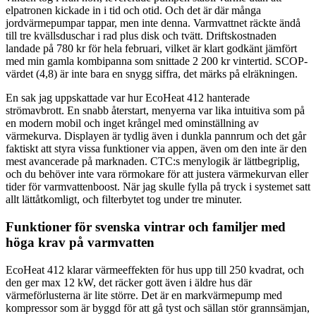
elpatronen kickade in i tid och otid. Och det är där många
jordvärmepumpar tappar, men inte denna. Varmvattnet räckte ändå
till tre kvällsduschar i rad plus disk och tvätt. Driftskostnaden
landade på 780 kr för hela februari, vilket är klart godkänt jämfört
med min gamla kombipanna som snittade 2 200 kr vintertid. SCOP-
värdet (4,8) är inte bara en snygg siffra, det märks på elräkningen.
En sak jag uppskattade var hur EcoHeat 412 hanterade
strömavbrott. En snabb återstart, menyerna var lika intuitiva som på
en modern mobil och inget krångel med ominställning av
värmekurva. Displayen är tydlig även i dunkla pannrum och det går
faktiskt att styra vissa funktioner via appen, även om den inte är den
mest avancerade på marknaden. CTC:s menylogik är lättbegriplig,
och du behöver inte vara rörmokare för att justera värmekurvan eller
tider för varmvattenboost. När jag skulle fylla på tryck i systemet satt
allt lättåtkomligt, och filterbytet tog under tre minuter.
Funktioner för svenska vintrar och familjer med
höga krav på varmvatten
EcoHeat 412 klarar värmeeffekten för hus upp till 250 kvadrat, och
den ger max 12 kW, det räcker gott även i äldre hus där
värmeförlusterna är lite större. Det är en markvärmepump med
kompressor som är byggd för att gå tyst och sällan stör grannsämjan,