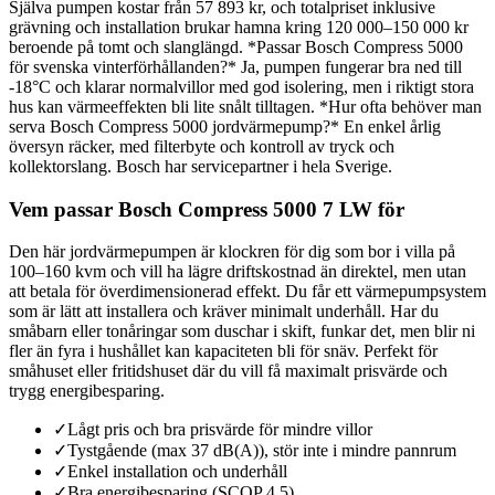
Själva pumpen kostar från 57 893 kr, och totalpriset inklusive
grävning och installation brukar hamna kring 120 000–150 000 kr
beroende på tomt och slanglängd. *Passar Bosch Compress 5000
för svenska vinterförhållanden?* Ja, pumpen fungerar bra ned till
-18°C och klarar normalvillor med god isolering, men i riktigt stora
hus kan värmeeffekten bli lite snålt tilltagen. *Hur ofta behöver man
serva Bosch Compress 5000 jordvärmepump?* En enkel årlig
översyn räcker, med filterbyte och kontroll av tryck och
kollektorslang. Bosch har servicepartner i hela Sverige.
Vem passar Bosch Compress 5000 7 LW för
Den här jordvärmepumpen är klockren för dig som bor i villa på
100–160 kvm och vill ha lägre driftskostnad än direktel, men utan
att betala för överdimensionerad effekt. Du får ett värmepumpsystem
som är lätt att installera och kräver minimalt underhåll. Har du
småbarn eller tonåringar som duschar i skift, funkar det, men blir ni
fler än fyra i hushållet kan kapaciteten bli för snäv. Perfekt för
småhuset eller fritidshuset där du vill få maximalt prisvärde och
trygg energibesparing.
✓
Lågt pris och bra prisvärde för mindre villor
✓
Tystgående (max 37 dB(A)), stör inte i mindre pannrum
✓
Enkel installation och underhåll
✓
Bra energibesparing (SCOP 4,5)