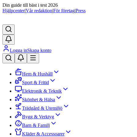
Din guide till bäst i test 2026
Hjälpcenter
|
Vår redaktion
|
För företag
|
Press
Logga in
Skapa konto
Hem & Hushåll
Sport & Fritid
Elektronik & Teknik
Skönhet & Hälsa
Trädgård & Utemiljö
Bygg & Verktyg
Barn & Familj
Kläder & Accessoarer