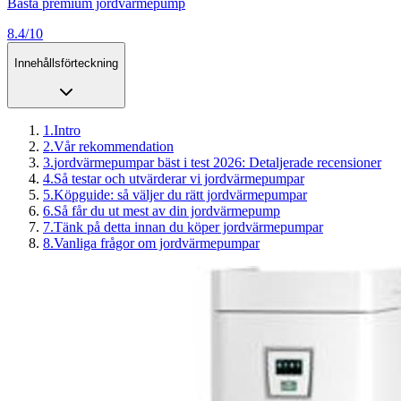
Bästa premium jordvärmepump
8.4/10
Innehållsförteckning
1
.
Intro
2
.
Vår rekommendation
3
.
jordvärmepumpar bäst i test 2026: Detaljerade recensioner
4
.
Så testar och utvärderar vi jordvärmepumpar
5
.
Köpguide: så väljer du rätt jordvärmepumpar
6
.
Så får du ut mest av din jordvärmepump
7
.
Tänk på detta innan du köper jordvärmepumpar
8
.
Vanliga frågor om jordvärmepumpar