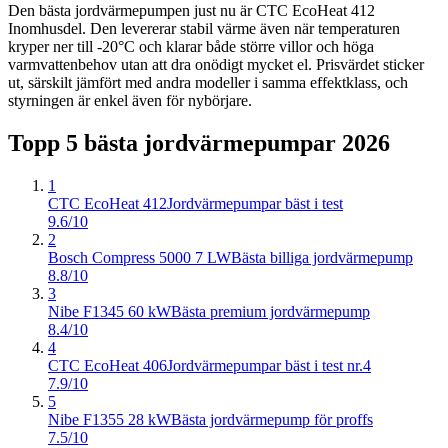
Den bästa jordvärmepumpen just nu är CTC EcoHeat 412
Inomhusdel. Den levererar stabil värme även när temperaturen
kryper ner till -20°C och klarar både större villor och höga
varmvattenbehov utan att dra onödigt mycket el. Prisvärdet sticker
ut, särskilt jämfört med andra modeller i samma effektklass, och
styrningen är enkel även för nybörjare.
Topp 5 bästa
jordvärmepumpar
2026
1
CTC EcoHeat 412
Jordvärmepumpar bäst i test
9.6/10
2
Bosch Compress 5000 7 LW
Bästa billiga jordvärmepump
8.8/10
3
Nibe F1345 60 kW
Bästa premium jordvärmepump
8.4/10
4
CTC EcoHeat 406
Jordvärmepumpar bäst i test nr.4
7.9/10
5
Nibe F1355 28 kW
Bästa jordvärmepump för proffs
7.5/10