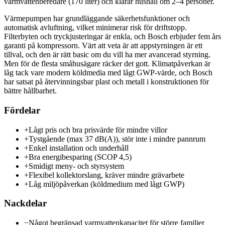
varmvattenberedare (170 liter) och klarar hushåll om 2–4 personer.
Värmepumpen har grundläggande säkerhetsfunktioner och
automatisk avluftning, vilket minimerar risk för driftstopp.
Filterbyten och tryckjusteringar är enkla, och Bosch erbjuder fem års
garanti på kompressorn. Värt att veta är att appstyrningen är ett
tillval, och den är rätt basic om du vill ha mer avancerad styrning.
Men för de flesta småhusägare räcker det gott. Klimatpåverkan är
låg tack vare modern köldmedia med lågt GWP-värde, och Bosch
har satsat på återvinningsbar plast och metall i konstruktionen för
bättre hållbarhet.
Fördelar
+
Lågt pris och bra prisvärde för mindre villor
+
Tystgående (max 37 dB(A)), stör inte i mindre pannrum
+
Enkel installation och underhåll
+
Bra energibesparing (SCOP 4,5)
+
Smidigt meny- och styrsystem
+
Flexibel kollektorslang, kräver mindre grävarbete
+
Låg miljöpåverkan (köldmedium med lågt GWP)
Nackdelar
−
Något begränsad varmvattenkapacitet för större familjer