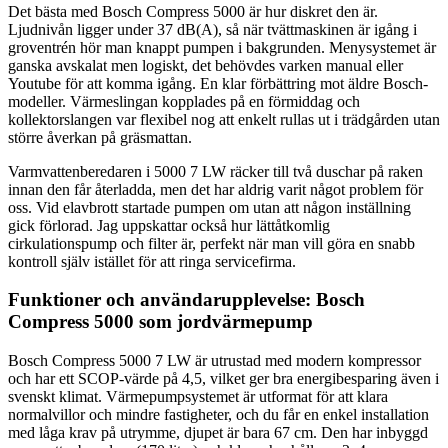
Det bästa med Bosch Compress 5000 är hur diskret den är.
Ljudnivån ligger under 37 dB(A), så när tvättmaskinen är igång i
groventrén hör man knappt pumpen i bakgrunden. Menysystemet är
ganska avskalat men logiskt, det behövdes varken manual eller
Youtube för att komma igång. En klar förbättring mot äldre Bosch-
modeller. Värmeslingan kopplades på en förmiddag och
kollektorslangen var flexibel nog att enkelt rullas ut i trädgården utan
större åverkan på gräsmattan.
Varmvattenberedaren i 5000 7 LW räcker till två duschar på raken
innan den får återladda, men det har aldrig varit något problem för
oss. Vid elavbrott startade pumpen om utan att någon inställning
gick förlorad. Jag uppskattar också hur lättåtkomlig
cirkulationspump och filter är, perfekt när man vill göra en snabb
kontroll själv istället för att ringa servicefirma.
Funktioner och användarupplevelse: Bosch
Compress 5000 som jordvärmepump
Bosch Compress 5000 7 LW är utrustad med modern kompressor
och har ett SCOP-värde på 4,5, vilket ger bra energibesparing även i
svenskt klimat. Värmepumpsystemet är utformat för att klara
normalvillor och mindre fastigheter, och du får en enkel installation
med låga krav på utrymme, djupet är bara 67 cm. Den har inbyggd