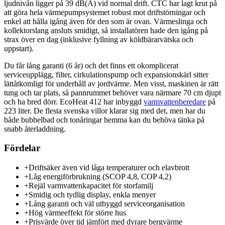
ljudnivån ligger på 39 dB(A) vid normal drift. CTC har lagt krut på
att göra hela värmepumpsystemet robust mot driftstörningar och
enkel att hålla igång även för den som är ovan. Värmeslinga och
kollektorslang ansluts smidigt, så installatören hade den igång på
strax över en dag (inklusive fyllning av köldbärarvätska och
uppstart).
Du får lång garanti (6 år) och det finns ett okomplicerat
serviceupplägg, filter, cirkulationspump och expansionskärl sitter
lättåtkomligt för underhåll av jordvärme. Men visst, maskinen är rätt
tung och tar plats, så pannrummet behöver vara närmare 70 cm djupt
och ha bred dörr. EcoHeat 412 har inbyggd
varmvattenberedare
på
223 liter. De flesta svenska villor klarar sig med det, men har du
både bubbelbad och tonåringar hemma kan du behöva tänka på
snabb återladdning.
Fördelar
+
Driftsäker även vid låga temperaturer och elavbrott
+
Låg energiförbrukning (SCOP 4,8, COP 4,2)
+
Rejäl varmvattenkapacitet för storfamilj
+
Smidig och tydlig display, enkla menyer
+
Lång garanti och väl utbyggd serviceorganisation
+
Hög värmeeffekt för större hus
+
Prisvärde över tid jämfört med dyrare bergvärme