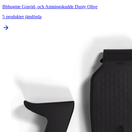
Bbhugme Gravid- och Amningskudde Dusty Olive
5
produkter jämförda