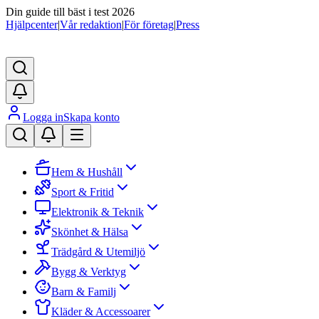
Din guide till bäst i test 2026
Hjälpcenter
|
Vår redaktion
|
För företag
|
Press
Logga in
Skapa konto
Hem & Hushåll
Sport & Fritid
Elektronik & Teknik
Skönhet & Hälsa
Trädgård & Utemiljö
Bygg & Verktyg
Barn & Familj
Kläder & Accessoarer