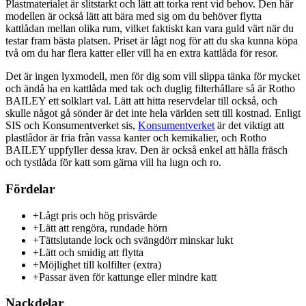
Plastmaterialet är slitstarkt och lätt att torka rent vid behov. Den här
modellen är också lätt att bära med sig om du behöver flytta
kattlådan mellan olika rum, vilket faktiskt kan vara guld värt när du
testar fram bästa platsen. Priset är lågt nog för att du ska kunna köpa
två om du har flera katter eller vill ha en extra kattlåda för resor.
Det är ingen lyxmodell, men för dig som vill slippa tänka för mycket
och ändå ha en kattlåda med tak och duglig filterhållare så är Rotho
BAILEY ett solklart val. Lätt att hitta reservdelar till också, och
skulle något gå sönder är det inte hela världen sett till kostnad. Enligt
SIS och Konsumentverket sis,
Konsumentverket
är det viktigt att
plastlådor är fria från vassa kanter och kemikalier, och Rotho
BAILEY uppfyller dessa krav. Den är också enkel att hålla fräsch
och tystlåda för katt som gärna vill ha lugn och ro.
Fördelar
+
Lågt pris och hög prisvärde
+
Lätt att rengöra, rundade hörn
+
Tättslutande lock och svängdörr minskar lukt
+
Lätt och smidig att flytta
+
Möjlighet till kolfilter (extra)
+
Passar även för kattunge eller mindre katt
Nackdelar