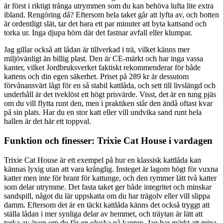
är först i riktigt trånga utrymmen som du kan behöva lufta lite extra
ibland. Rengöring då? Eftersom hela taket går att lyfta av, och botten
är ordentligt slät, tar det bara ett par minuter att byta kattsand och
torka ur. Inga djupa hörn där det fastnar avfall eller klumpar.
Jag gillar också att lådan är tillverkad i trä, vilket känns mer
miljövänligt än billig plast. Den är CE-märkt och har inga vassa
kanter, vilket Jordbruksverket faktiskt rekommenderar för både
kattens och din egen säkerhet. Priset på 289 kr är dessutom
förvånansvärt lågt för en så stabil kattlåda, och sett till livslängd och
underhåll är det tveklöst ett högt prisvärde. Visst, det är en tung pjäs
om du vill flytta runt den, men i praktiken står den ändå oftast kvar
på sin plats. Har du en stor katt eller vill undvika sand runt hela
hallen är det här ett toppval.
Funktion och finesser: Trixie Cat House i vardagen
Trixie Cat House är ett exempel på hur en klassisk kattlåda kan
kännas lyxig utan att vara krånglig. Insteget är lagom högt för vuxna
katter men inte för brant för kattunge, och den rymmer lätt två katter
som delar utrymme. Det fasta taket ger både integritet och minskar
sandspill, något du lär uppskatta om du har trägolv eller vill slippa
damm. Eftersom det är en täckt kattlåda känns det också tryggt att
ställa lådan i mer synliga delar av hemmet, och träytan är lätt att
torka av även om du får en olycka på kanten. Jag har märkt att mina