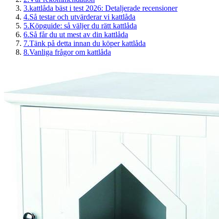
3
.
kattlåda bäst i test 2026: Detaljerade recensioner
4
.
Så testar och utvärderar vi kattlåda
5
.
Köpguide: så väljer du rätt kattlåda
6
.
Så får du ut mest av din kattlåda
7
.
Tänk på detta innan du köper kattlåda
8
.
Vanliga frågor om kattlåda