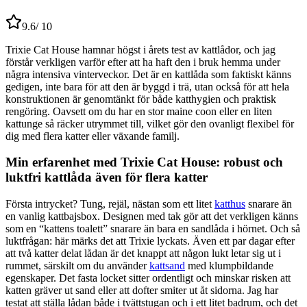
9.6
/ 10
Trixie Cat House hamnar högst i årets test av kattlådor, och jag
förstår verkligen varför efter att ha haft den i bruk hemma under
några intensiva vinterveckor. Det är en kattlåda som faktiskt känns
gedigen, inte bara för att den är byggd i trä, utan också för att hela
konstruktionen är genomtänkt för både katthygien och praktisk
rengöring. Oavsett om du har en stor maine coon eller en liten
kattunge så räcker utrymmet till, vilket gör den ovanligt flexibel för
dig med flera katter eller växande familj.
Min erfarenhet med Trixie Cat House: robust och
luktfri kattlåda även för flera katter
Första intrycket? Tung, rejäl, nästan som ett litet
katthus
snarare än
en vanlig kattbajsbox. Designen med tak gör att det verkligen känns
som en “kattens toalett” snarare än bara en sandlåda i hörnet. Och så
luktfrågan: här märks det att Trixie lyckats. Även ett par dagar efter
att två katter delat lådan är det knappt att någon lukt letar sig ut i
rummet, särskilt om du använder
kattsand
med klumpbildande
egenskaper. Det fasta locket sitter ordentligt och minskar risken att
katten gräver ut sand eller att dofter smiter ut åt sidorna. Jag har
testat att ställa lådan både i tvättstugan och i ett litet badrum, och det