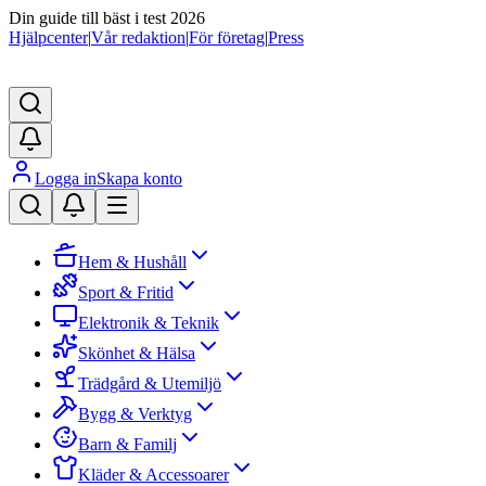
Din guide till bäst i test 2026
Hjälpcenter
|
Vår redaktion
|
För företag
|
Press
Logga in
Skapa konto
Hem & Hushåll
Sport & Fritid
Elektronik & Teknik
Skönhet & Hälsa
Trädgård & Utemiljö
Bygg & Verktyg
Barn & Familj
Kläder & Accessoarer