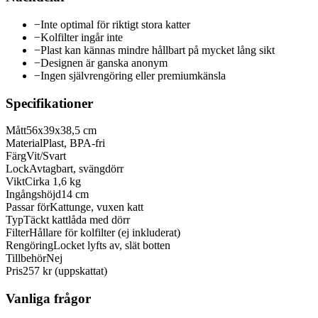
−
Inte optimal för riktigt stora katter
−
Kolfilter ingår inte
−
Plast kan kännas mindre hållbart på mycket lång sikt
−
Designen är ganska anonym
−
Ingen självrengöring eller premiumkänsla
Specifikationer
Mått
56x39x38,5 cm
Material
Plast, BPA-fri
Färg
Vit/Svart
Lock
Avtagbart, svängdörr
Vikt
Cirka 1,6 kg
Ingångshöjd
14 cm
Passar för
Kattunge, vuxen katt
Typ
Täckt kattlåda med dörr
Filter
Hållare för kolfilter (ej inkluderat)
Rengöring
Locket lyfts av, slät botten
Tillbehör
Nej
Pris
257 kr (uppskattat)
Vanliga frågor