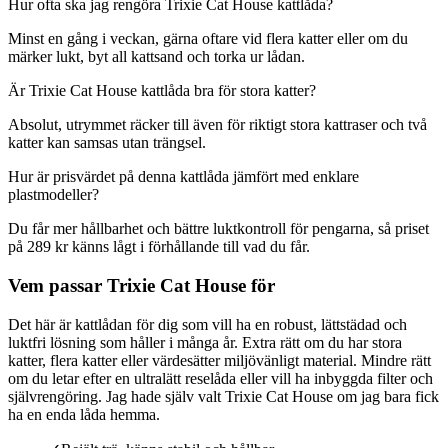
Hur ofta ska jag rengöra Trixie Cat House kattlåda?
Minst en gång i veckan, gärna oftare vid flera katter eller om du
märker lukt, byt all kattsand och torka ur lådan.
Är Trixie Cat House kattlåda bra för stora katter?
Absolut, utrymmet räcker till även för riktigt stora kattraser och två
katter kan samsas utan trängsel.
Hur är prisvärdet på denna kattlåda jämfört med enklare
plastmodeller?
Du får mer hållbarhet och bättre luktkontroll för pengarna, så priset
på 289 kr känns lågt i förhållande till vad du får.
Vem passar Trixie Cat House för
Det här är kattlådan för dig som vill ha en robust, lättstädad och
luktfri lösning som håller i många år. Extra rätt om du har stora
katter, flera katter eller värdesätter miljövänligt material. Mindre rätt
om du letar efter en ultralätt reselåda eller vill ha inbyggda filter och
självrengöring. Jag hade själv valt Trixie Cat House om jag bara fick
ha en enda låda hemma.