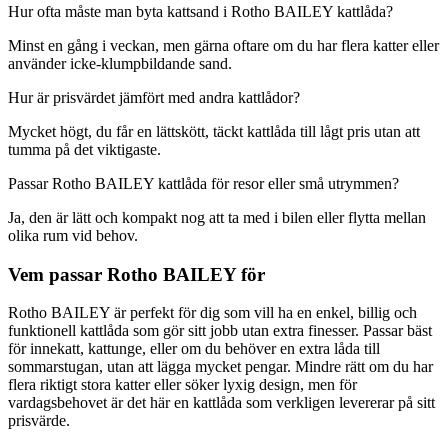
Hur ofta måste man byta kattsand i Rotho BAILEY kattlåda?
Minst en gång i veckan, men gärna oftare om du har flera katter eller
använder icke-klumpbildande sand.
Hur är prisvärdet jämfört med andra kattlådor?
Mycket högt, du får en lättskött, täckt kattlåda till lågt pris utan att
tumma på det viktigaste.
Passar Rotho BAILEY kattlåda för resor eller små utrymmen?
Ja, den är lätt och kompakt nog att ta med i bilen eller flytta mellan
olika rum vid behov.
Vem passar Rotho BAILEY för
Rotho BAILEY är perfekt för dig som vill ha en enkel, billig och
funktionell kattlåda som gör sitt jobb utan extra finesser. Passar bäst
för innekatt, kattunge, eller om du behöver en extra låda till
sommarstugan, utan att lägga mycket pengar. Mindre rätt om du har
flera riktigt stora katter eller söker lyxig design, men för
vardagsbehovet är det här en kattlåda som verkligen levererar på sitt
prisvärde.