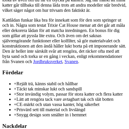
katter går tillbaka till denna låda trots att andra modeller står bredvid,
vilket säger något om hur trivsam den faktiskt är.
Kattlådan funkar lika bra för innekatt som för den som springer ut
och in. Några som testat Trixie Cat House menar att det går att måla
eller dekorera lådan för att matcha inredningen. En bonus för dig
som gillar att pyssla lite extra. Och även om det saknas
självrengörande funktioner eller kolfilter, så gör materialvalet och
konstruktionen att den ändå håller lukt borta på ett imponerande sätt.
Den är heller inte särskilt svår att rengöra, det räcker ofta med att
byta sand och torka ur en gång i veckan, enligt rekommendationer
från Svanen och
Jordbruksverket
,
Svanen
.
Fördelar
+
Rejält trä, känns stabil och hållbar
+
Täckt tak minskar lukt och sandspill
+
Stor invändig volym, passar för stora katter och flera katter
+
Lätt att rengöra tack vare avtagbart tak och slät botten
+
CE-märkt och utan vassa kanter, hög säkerhet
+
Prisvärd sett till material och livslängd
+
Snygg design som smälter in i hemmet
Nackdelar