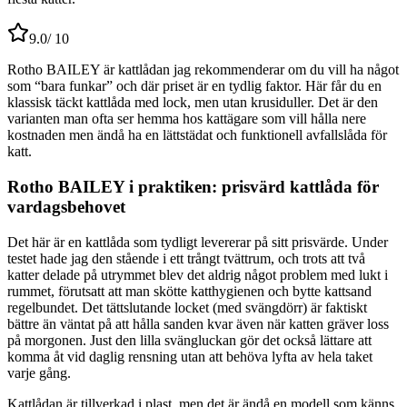
9.0
/ 10
Rotho BAILEY är kattlådan jag rekommenderar om du vill ha något
som “bara funkar” och där priset är en tydlig faktor. Här får du en
klassisk täckt kattlåda med lock, men utan krusiduller. Det är den
varianten man ofta ser hemma hos kattägare som vill hålla nere
kostnaden men ändå ha en lättstädat och funktionell avfallslåda för
katt.
Rotho BAILEY i praktiken: prisvärd kattlåda för
vardagsbehovet
Det här är en kattlåda som tydligt levererar på sitt prisvärde. Under
testet hade jag den stående i ett trångt tvättrum, och trots att två
katter delade på utrymmet blev det aldrig något problem med lukt i
rummet, förutsatt att man skötte katthygienen och bytte kattsand
regelbundet. Det tättslutande locket (med svängdörr) är faktiskt
bättre än väntat på att hålla sanden kvar även när katten gräver loss
på morgonen. Just den lilla svängluckan gör det också lättare att
komma åt vid daglig rensning utan att behöva lyfta av hela taket
varje gång.
Kattlådan är tillverkad i plast, men det är ändå en modell som känns