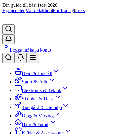
Din guide till bäst i test 2026
Hjälpcenter
|
Vår redaktion
|
För företag
|
Press
Logga in
Skapa konto
Hem & Hushåll
Sport & Fritid
Elektronik & Teknik
Skönhet & Hälsa
Trädgård & Utemiljö
Bygg & Verktyg
Barn & Familj
Kläder & Accessoarer