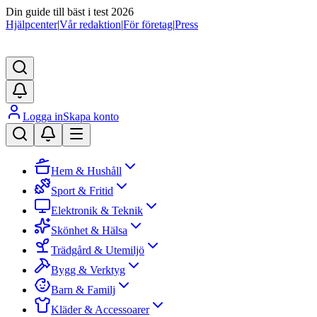
Din guide till bäst i test 2026
Hjälpcenter
|
Vår redaktion
|
För företag
|
Press
Logga in
Skapa konto
Hem & Hushåll
Sport & Fritid
Elektronik & Teknik
Skönhet & Hälsa
Trädgård & Utemiljö
Bygg & Verktyg
Barn & Familj
Kläder & Accessoarer