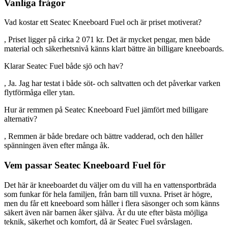
Vanliga frågor
Vad kostar ett Seatec Kneeboard Fuel och är priset motiverat?
, Priset ligger på cirka 2 071 kr. Det är mycket pengar, men både
material och säkerhetsnivå känns klart bättre än billigare kneeboards.
Klarar Seatec Fuel både sjö och hav?
, Ja. Jag har testat i både söt- och saltvatten och det påverkar varken
flytförmåga eller ytan.
Hur är remmen på Seatec Kneeboard Fuel jämfört med billigare
alternativ?
, Remmen är både bredare och bättre vadderad, och den håller
spänningen även efter många åk.
Vem passar Seatec Kneeboard Fuel för
Det här är kneeboardet du väljer om du vill ha en vattensportbräda
som funkar för hela familjen, från barn till vuxna. Priset är högre,
men du får ett kneeboard som håller i flera säsonger och som känns
säkert även när barnen åker själva. Är du ute efter bästa möjliga
teknik, säkerhet och komfort, då är Seatec Fuel svårslagen.