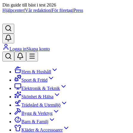
Din guide till bäst i test 2026
Hjälpcenter
|
Vår redaktion
|
För företag
|
Press
Logga in
Skapa konto
Hem & Hushåll
Sport & Fritid
Elektronik & Teknik
Skönhet & Hälsa
Trädgård & Utemiljö
Bygg & Verktyg
Barn & Familj
Kläder & Accessoarer