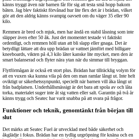
känns tryggt även när barnen får för sig att testa små hopp bakom
båten. Jag blev faktiskt förvånad hur lite flex det är i brädan, vilket
gör att den aldrig känns svampig oavsett om du väger 35 eller 90
kilo.
Remmen är bred och mjuk, men har ändå en stabil låsning som inte
släpper även efter 50 åk. Just det momentet testade vi faktiskt
ordentligt, och remmen höll utan att bli slapp eller gnaga. Det är
betydligt lättare att dra upp brädan ur vattnet jämfört med billigare
kneeboards, vikten på 4,3 kilo låter kanske lite mycket, men den är
smart balanserad och flyter nära ytan när du simmar till bryggan.
Flytförmågan är också ett stort plus. Brädan har tillräcklig volym för
att en vuxen ska kunna vila på den om man ramlar långt ut. Inte helt
oviktigt ur säkerhetssynpunkt, speciellt när barnen vill åka långt ut
från badplatsen. Underhållsmässigt är det bara att spola av och låta
torka, materialet suger inte åt sig vatten eller salt. Garantin på två år
känns trygg och Seatec har varit snabba på att svara på frågor.
Funktioner och teknik, genomtänkt från början till
slut
Det märks att Seatec Fuel är utvecklad med både säkerhet och
åkglädje i fokus. Brädan har en tydlig urgröpning för knäna och en