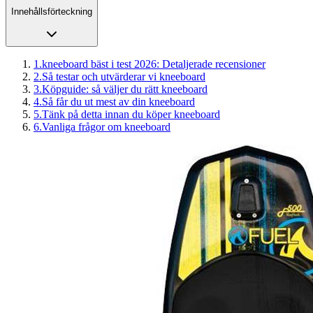
Innehållsförteckning
1
.
kneeboard bäst i test 2026: Detaljerade recensioner
2
.
Så testar och utvärderar vi kneeboard
3
.
Köpguide: så väljer du rätt kneeboard
4
.
Så får du ut mest av din kneeboard
5
.
Tänk på detta innan du köper kneeboard
6
.
Vanliga frågor om kneeboard