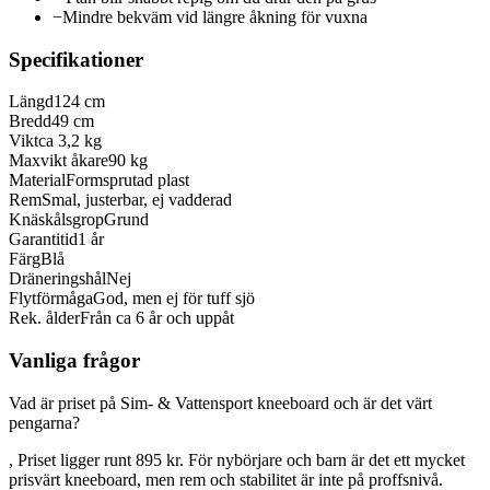
−
Mindre bekväm vid längre åkning för vuxna
Specifikationer
Längd
124 cm
Bredd
49 cm
Vikt
ca 3,2 kg
Maxvikt åkare
90 kg
Material
Formsprutad plast
Rem
Smal, justerbar, ej vadderad
Knäskålsgrop
Grund
Garantitid
1 år
Färg
Blå
Dräneringshål
Nej
Flytförmåga
God, men ej för tuff sjö
Rek. ålder
Från ca 6 år och uppåt
Vanliga frågor
Vad är priset på Sim- & Vattensport kneeboard och är det värt
pengarna?
, Priset ligger runt 895 kr. För nybörjare och barn är det ett mycket
prisvärt kneeboard, men rem och stabilitet är inte på proffsnivå.