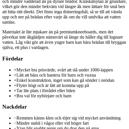
och mindre vadderad än på dyrare brädor. Knäskålsytan är grundare,
vilket gör den mindre bekväm vid längre åk men lättare för små ben
att hitta rätt direkt. Det finns inga dräneringshål, så se till att vända
upp och ner på brädan efter varje åk om du vill undvika att vatten
samlas.
Materialet är lite mjukare än på premiumkneeboards, men det
påverkar inte åkglädjen nämnvärt så länge du håller dig till lugnare
vatten. Låg vikt gör att även yngre barn kan bära brädan till bryggan
själva, ett plus i vardagen.
Fördelar
+
Mycket bra prisvärde, svårt att slå under 1000-lappen
+
Lätt att bära och hantera för barn och vuxna
+
Enkel konstruktion, inget som kan gå sönder i onödan
+
Flyter högt och är lätt att komma upp på
+
Tar lite plats i förrådet eller bilen
+
Bra val för nybörjare och barn
Nackdelar
−
Remmen känns klen och töjer sig vid mycket användning
−
Mindre stabil i vågor eller vid högre fart
−
Ytan blir snabbt repig om du drar den på grus