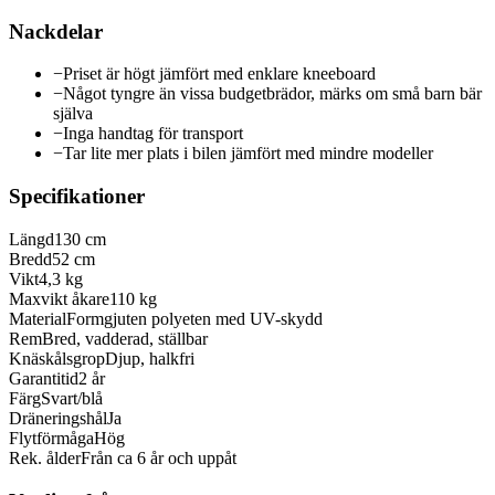
Nackdelar
−
Priset är högt jämfört med enklare kneeboard
−
Något tyngre än vissa budgetbrädor, märks om små barn bär
själva
−
Inga handtag för transport
−
Tar lite mer plats i bilen jämfört med mindre modeller
Specifikationer
Längd
130 cm
Bredd
52 cm
Vikt
4,3 kg
Maxvikt åkare
110 kg
Material
Formgjuten polyeten med UV-skydd
Rem
Bred, vadderad, ställbar
Knäskålsgrop
Djup, halkfri
Garantitid
2 år
Färg
Svart/blå
Dräneringshål
Ja
Flytförmåga
Hög
Rek. ålder
Från ca 6 år och uppåt