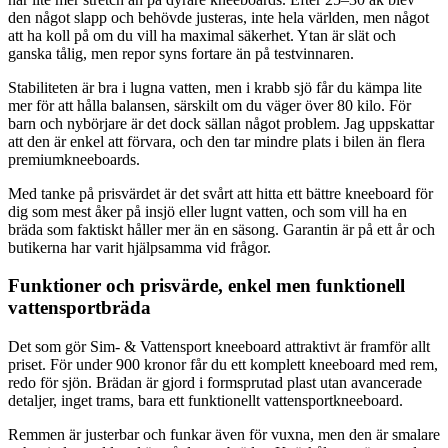
den något slapp och behövde justeras, inte hela världen, men något
att ha koll på om du vill ha maximal säkerhet. Ytan är slät och
ganska tålig, men repor syns fortare än på testvinnaren.
Stabiliteten är bra i lugna vatten, men i krabb sjö får du kämpa lite
mer för att hålla balansen, särskilt om du väger över 80 kilo. För
barn och nybörjare är det dock sällan något problem. Jag uppskattar
att den är enkel att förvara, och den tar mindre plats i bilen än flera
premiumkneeboards.
Med tanke på prisvärdet är det svårt att hitta ett bättre kneeboard för
dig som mest åker på insjö eller lugnt vatten, och som vill ha en
bräda som faktiskt håller mer än en säsong. Garantin är på ett år och
butikerna har varit hjälpsamma vid frågor.
Funktioner och prisvärde, enkel men funktionell
vattensportbräda
Det som gör Sim- & Vattensport kneeboard attraktivt är framför allt
priset. För under 900 kronor får du ett komplett kneeboard med rem,
redo för sjön. Brädan är gjord i formsprutad plast utan avancerade
detaljer, inget trams, bara ett funktionellt vattensportkneeboard.
Remmen är justerbar och funkar även för vuxna, men den är smalare