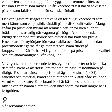
enkelheten att komma upp från bryggan, hur remmen sitter, och
känslan i vattnet som räknas. I vårt kneeboard test har vi fokuserat
på vad som faktiskt funkar för svenska förhållanden.
Det vanligaste misstaget är att välja ett för billigt kneeboard som
mest känns som en plastbit, särskilt på nordiskt kallt vatten. Många
snålar på priset och missar att remmen ofta är för klen eller att
brädan känns ostadig när vågorna går höga. Andra underskattar hur
viktigt det är med rätt storlek och material när barn vill prova.
Kneeboard för nybörjare bör vara stabila och förlåtande, medan
proffsmodeller gärna får ge mer fart och svara direkt på
kroppsvikten. Därför har vi lagt extra fokus på prisvärde, remkvalitet
och användarvänlighet i vår köpguide.
Vi väger samman oberoende tester, egna erfarenheter och tekniska
data från svenska återförsäljare för att hitta bäst i test-vinnaren på
riktigt. Testet tar hänsyn till pris, total ägandekostnad (TCO),
säkerhet och material, bland annat hur brädan klarar både kallt och
varmt vatten. Seatec Kneeboard Fuel är bäst i test 2026, men du
hittar även prisvärda alternativ och kneeboard för barn längre ner i
testguiden.
Vår rekommendation