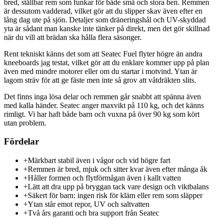
bred, ställbar rem som funkar för både små och stora ben. Remmen
är dessutom vadderad, vilket gör att du slipper skav även efter en
lång dag ute på sjön. Detaljer som dräneringshål och UV-skyddad
yta är sådant man kanske inte tänker på direkt, men det gör skillnad
när du vill att brädan ska hålla flera säsonger.
Rent tekniskt känns det som att Seatec Fuel flyter högre än andra
kneeboards jag testat, vilket gör att du enklare kommer upp på plan
även med mindre motorer eller om du startar i motvind. Ytan är
lagom sträv för att ge fäste men inte så grov att våtdräkten slits.
Det finns inga lösa delar och remmen går snabbt att spänna även
med kalla händer. Seatec anger maxvikt på 110 kg, och det känns
rimligt. Vi har haft både barn och vuxna på över 90 kg som kört
utan problem.
Fördelar
+
Märkbart stabil även i vågor och vid högre fart
+
Remmen är bred, mjuk och sitter kvar även efter många åk
+
Håller formen och flytförmågan även i kallt vatten
+
Lätt att dra upp på bryggan tack vare design och viktbalans
+
Säkert för barn: ingen risk för kläm eller rem som släpper
+
Ytan står emot repor, UV och saltvatten
+
Två års garanti och bra support från Seatec