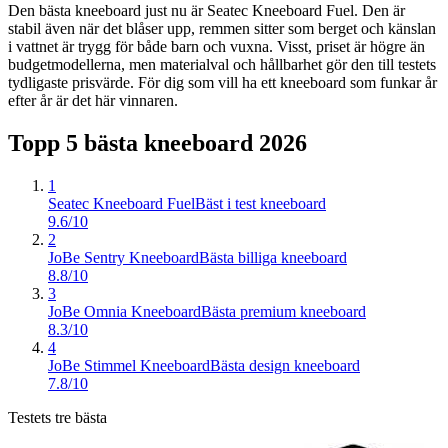
Den bästa kneeboard just nu är Seatec Kneeboard Fuel. Den är
stabil även när det blåser upp, remmen sitter som berget och känslan
i vattnet är trygg för både barn och vuxna. Visst, priset är högre än
budgetmodellerna, men materialval och hållbarhet gör den till testets
tydligaste prisvärde. För dig som vill ha ett kneeboard som funkar år
efter år är det här vinnaren.
Topp 5 bästa
kneeboard
2026
1
Seatec Kneeboard Fuel
Bäst i test kneeboard
9.6/10
2
JoBe Sentry Kneeboard
Bästa billiga kneeboard
8.8/10
3
JoBe Omnia Kneeboard
Bästa premium kneeboard
8.3/10
4
JoBe Stimmel Kneeboard
Bästa design kneeboard
7.8/10
Testets tre bästa