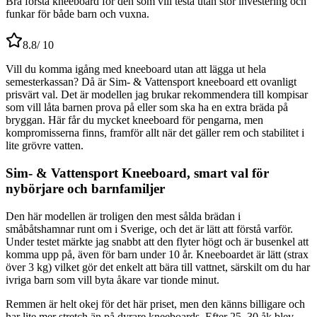
Bra första kneeboard för den som vill testa utan stor investering och
funkar för både barn och vuxna.
8.8
/ 10
Vill du komma igång med kneeboard utan att lägga ut hela
semesterkassan? Då är Sim- & Vattensport kneeboard ett ovanligt
prisvärt val. Det är modellen jag brukar rekommendera till kompisar
som vill låta barnen prova på eller som ska ha en extra bräda på
bryggan. Här får du mycket kneeboard för pengarna, men
kompromisserna finns, framför allt när det gäller rem och stabilitet i
lite grövre vatten.
Sim- & Vattensport Kneeboard, smart val för
nybörjare och barnfamiljer
Den här modellen är troligen den mest sålda brädan i
småbåtshamnar runt om i Sverige, och det är lätt att förstå varför.
Under testet märkte jag snabbt att den flyter högt och är busenkel att
komma upp på, även för barn under 10 år. Kneeboardet är lätt (strax
över 3 kg) vilket gör det enkelt att bära till vattnet, särskilt om du har
ivriga barn som vill byta åkare var tionde minut.
Remmen är helt okej för det här priset, men den känns billigare och
har lite mer stretch än på dyrare kneeboards. Efter 25–30 åk blev