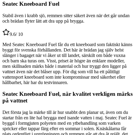
Seatec Kneeboard Fuel
Stabil även i krabb sjö, remmen sitter säkert även när det går undan
och brädan flyter lätt att dra upp på brygga.
9.6
/ 10
Med Seatec Kneeboard Fuel får du ett kneeboard som faktiskt känns
byggt för svenska förhållanden. Det här är brädan jag själv helst
slänger i bagaget när vi åker ut till landet, särskilt om både vuxna
och barn ska turas om. Visst, priset är högre än enklare modeller,
men skillnaden märks både i material och hur tryggt den ligger på
vattnet även när det blåser upp. För dig som vill ha ett pålitligt
vattensport kneeboard som inte kompromissar med säkerhet eller
hållbarhet, här har du testvinnaren.
Seatec Kneeboard Fuel, när kvalitet verkligen märks
på vattnet
Det första jag la märke till är hur snabbt den planar ut, även om du
startar från en lite hal brygga med isande vatten i maj. Seatec Fuel är
byggd i formgjuten polyeten med en ytbehandling som varken
spricker eller tappar färg efter en sommar i solen. Knäskålarna får
plats ordentligt i urgröpningen och remmen går att dra åt rejält, det