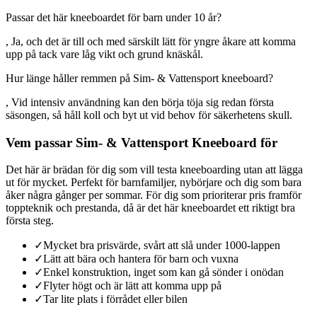
Passar det här kneeboardet för barn under 10 år?
, Ja, och det är till och med särskilt lätt för yngre åkare att komma
upp på tack vare låg vikt och grund knäskål.
Hur länge håller remmen på Sim- & Vattensport kneeboard?
, Vid intensiv användning kan den börja töja sig redan första
säsongen, så håll koll och byt ut vid behov för säkerhetens skull.
Vem passar Sim- & Vattensport Kneeboard för
Det här är brädan för dig som vill testa kneeboarding utan att lägga
ut för mycket. Perfekt för barnfamiljer, nybörjare och dig som bara
åker några gånger per sommar. För dig som prioriterar pris framför
toppteknik och prestanda, då är det här kneeboardet ett riktigt bra
första steg.
✓
Mycket bra prisvärde, svårt att slå under 1000-lappen
✓
Lätt att bära och hantera för barn och vuxna
✓
Enkel konstruktion, inget som kan gå sönder i onödan
✓
Flyter högt och är lätt att komma upp på
✓
Tar lite plats i förrådet eller bilen