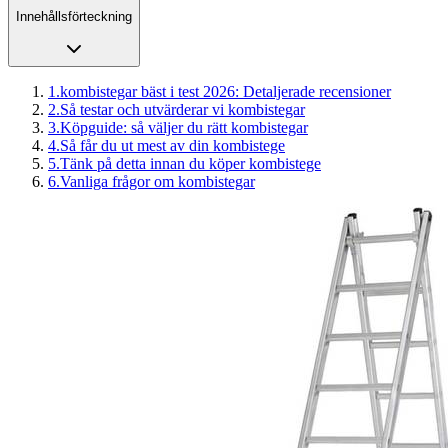
Innehållsförteckning
1
.
kombistegar bäst i test 2026: Detaljerade recensioner
2
.
Så testar och utvärderar vi kombistegar
3
.
Köpguide: så väljer du rätt kombistegar
4
.
Så får du ut mest av din kombistege
5
.
Tänk på detta innan du köper kombistege
6
.
Vanliga frågor om kombistegar