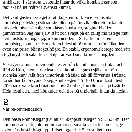
smidigare. I vår stora testguide hittar du vilka kombistegar som
faktiskt håller måttet i svenskt klimat.
Det vanligaste misstaget är att köpa en för klen eller instabil
kombistege. Många stirrar sig blinda på låg vikt eller ett lockande
pris och missar detaljer som låsmekanismer, stegbredd eller
gummifötter. Jag har själv stått och svajat på en billig multistege mitt
i en höststorm, inget jag rekommenderar. Satsa hellre på en
kombistege som är CE-märkt och testad för nordiska förhållanden,
även om priset blir något högre. En stabil, ergonomisk stege med rätt
steglängd och säkerhetsdetaljer är värd sina kronor i längden.
Vi väger samman oberoende tester från bland annat Testfakta och
Råd & Rön, men har också testat kombistegarna själva utifrån
svenska krav. Allt från vinterbruk på isiga tak till förvaring i trånga
förråd har fått avgöra. Skeppshultstegen YS-360 6m är bäst i test
2026 tack vare kombinationen av säkerhet, funktion och prisvärde.
Hela resultatet, med köpguide och tips på underhåll, hittar du nedan.
Vår rekommendation
Den bästa kombistegar just nu är Skeppshultstegen YS-360 6m. Den
kombinerar stadig aluminiumram med smarta lås och känns trygg
även när du står högt upp. Priset ligger lite över snittet, men