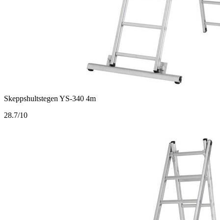
Skeppshultstegen YS-340 4m
2
8.7/10