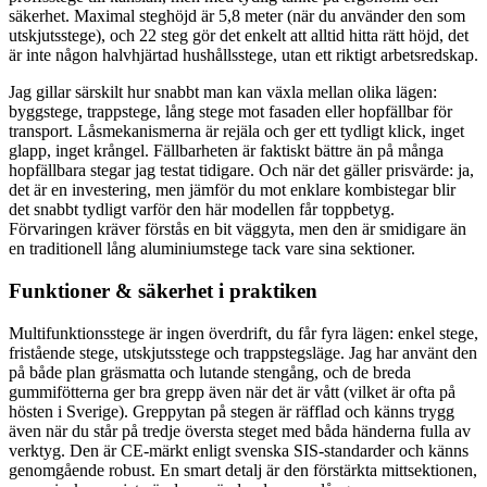
säkerhet. Maximal steghöjd är 5,8 meter (när du använder den som
utskjutsstege), och 22 steg gör det enkelt att alltid hitta rätt höjd, det
är inte någon halvhjärtad hushållsstege, utan ett riktigt arbetsredskap.
Jag gillar särskilt hur snabbt man kan växla mellan olika lägen:
byggstege, trappstege, lång stege mot fasaden eller hopfällbar för
transport. Låsmekanismerna är rejäla och ger ett tydligt klick, inget
glapp, inget krångel. Fällbarheten är faktiskt bättre än på många
hopfällbara stegar jag testat tidigare. Och när det gäller prisvärde: ja,
det är en investering, men jämför du mot enklare kombistegar blir
det snabbt tydligt varför den här modellen får toppbetyg.
Förvaringen kräver förstås en bit väggyta, men den är smidigare än
en traditionell lång aluminiumstege tack vare sina sektioner.
Funktioner & säkerhet i praktiken
Multifunktionsstege är ingen överdrift, du får fyra lägen: enkel stege,
fristående stege, utskjutsstege och trappstegsläge. Jag har använt den
på både plan gräsmatta och lutande stengång, och de breda
gummifötterna ger bra grepp även när det är vått (vilket är ofta på
hösten i Sverige). Greppytan på stegen är räfflad och känns trygg
även när du står på tredje översta steget med båda händerna fulla av
verktyg. Den är CE-märkt enligt svenska SIS-standarder och känns
genomgående robust. En smart detalj är den förstärkta mittsektionen,