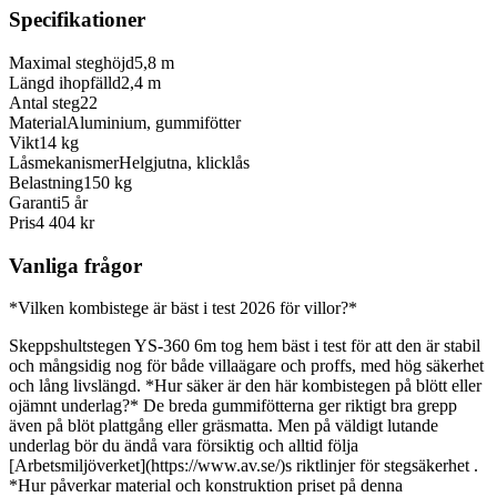
Specifikationer
Maximal steghöjd
5,8 m
Längd ihopfälld
2,4 m
Antal steg
22
Material
Aluminium, gummifötter
Vikt
14 kg
Låsmekanismer
Helgjutna, klicklås
Belastning
150 kg
Garanti
5 år
Pris
4 404 kr
Vanliga frågor
*Vilken kombistege är bäst i test 2026 för villor?*
Skeppshultstegen YS-360 6m tog hem bäst i test för att den är stabil
och mångsidig nog för både villaägare och proffs, med hög säkerhet
och lång livslängd. *Hur säker är den här kombistegen på blött eller
ojämnt underlag?* De breda gummifötterna ger riktigt bra grepp
även på blöt plattgång eller gräsmatta. Men på väldigt lutande
underlag bör du ändå vara försiktig och alltid följa
[Arbetsmiljöverket](https://www.av.se/)s riktlinjer för stegsäkerhet .
*Hur påverkar material och konstruktion priset på denna