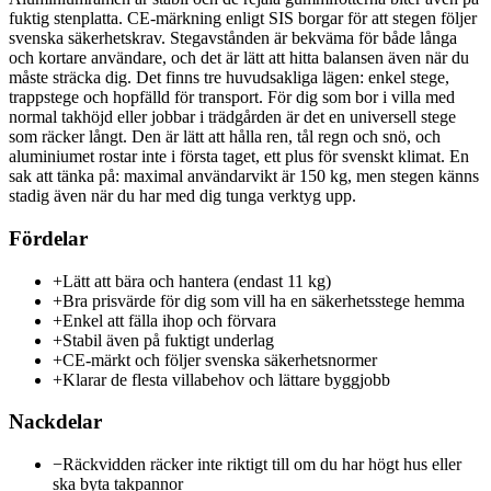
fuktig stenplatta. CE-märkning enligt SIS borgar för att stegen följer
svenska säkerhetskrav. Stegavstånden är bekväma för både långa
och kortare användare, och det är lätt att hitta balansen även när du
måste sträcka dig. Det finns tre huvudsakliga lägen: enkel stege,
trappstege och hopfälld för transport. För dig som bor i villa med
normal takhöjd eller jobbar i trädgården är det en universell stege
som räcker långt. Den är lätt att hålla ren, tål regn och snö, och
aluminiumet rostar inte i första taget, ett plus för svenskt klimat. En
sak att tänka på: maximal användarvikt är 150 kg, men stegen känns
stadig även när du har med dig tunga verktyg upp.
Fördelar
+
Lätt att bära och hantera (endast 11 kg)
+
Bra prisvärde för dig som vill ha en säkerhetsstege hemma
+
Enkel att fälla ihop och förvara
+
Stabil även på fuktigt underlag
+
CE-märkt och följer svenska säkerhetsnormer
+
Klarar de flesta villabehov och lättare byggjobb
Nackdelar
−
Räckvidden räcker inte riktigt till om du har högt hus eller
ska byta takpannor