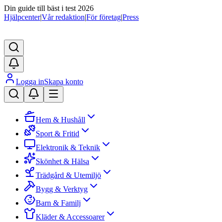
Din guide till bäst i test 2026
Hjälpcenter
|
Vår redaktion
|
För företag
|
Press
Logga in
Skapa konto
Hem & Hushåll
Sport & Fritid
Elektronik & Teknik
Skönhet & Hälsa
Trädgård & Utemiljö
Bygg & Verktyg
Barn & Familj
Kläder & Accessoarer