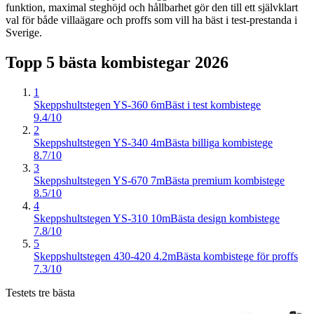
funktion, maximal steghöjd och hållbarhet gör den till ett självklart
val för både villaägare och proffs som vill ha bäst i test-prestanda i
Sverige.
Topp 5 bästa
kombistegar
2026
1
Skeppshultstegen YS-360 6m
Bäst i test kombistege
9.4/10
2
Skeppshultstegen YS-340 4m
Bästa billiga kombistege
8.7/10
3
Skeppshultstegen YS-670 7m
Bästa premium kombistege
8.5/10
4
Skeppshultstegen YS-310 10m
Bästa design kombistege
7.8/10
5
Skeppshultstegen 430-420 4.2m
Bästa kombistege för proffs
7.3/10
Testets tre bästa