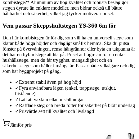
kombistege?* Aluminium av hög kvalitet och robusta beslag gör
stegen dyrare än enklare modeller, men bidrar också till bättre
hållbarhet och säkerhet, vilket jag tycker motiverar priset.
Vem passar Skeppshultstegen YS-360 6m för
Den här kombistegen är för dig som vill ha en universell stege som
klarar både höga höjder och dagligt småfix hemma. Ska du putsa
fönster på övervåningen, rensa hängrännor eller byta en takpanna är
det här en hybridstege att lita på. Priset är högre än för en enkel
hushållsstege, men du får trygghet, mångsidighet och en
säkerhetsstege som håller i många år. Passar både villaägare och dig
som har byggprojekt på gång.
✓
Extremt stabil även på hög höjd
✓
Fyra användbara lägen (enkel, trappstege, utskjut,
fristående)
✓
Lätt att växla mellan inställningar
✓
Räfflade steg och breda fötter för säkerhet på blött underlag
✓
Prisvärde sett till kvalitet och livslängd
Jämför pris