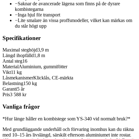
−
Saknar de avancerade lägena som finns på de dyrare
kombistegarna
−
Inga hjul för transport
−
Lite smalare än vissa proffsmodeller, vilket kan märkas om
du står högt upp
Specifikationer
Maximal steghöjd
3,9 m
Längd ihopfälld
1,8 m
Antal steg
16
Material
Aluminium, gummifötter
Vikt
11 kg
Låsmekanismer
Klicklås, CE-märkta
Belastning
150 kg
Garanti
5 år
Pris
3 588 kr
Vanliga frågor
*Hur länge håller en kombistege som YS-340 vid normalt bruk?*
Med grundläggande underhåll och förvaring inomhus kan du räkna
med 10–15 års livslängd, särskilt eftersom aluminiumet inte rostar.