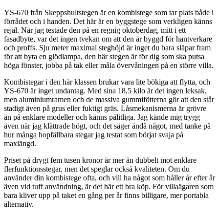
YS-670 från Skeppshultstegen är en kombistege som tar plats både i
förrådet och i handen. Det här är en byggstege som verkligen känns
rejäl. När jag testade den på en regnig oktoberdag, mitt i ett
fasadbyte, var det ingen tvekan om att den är byggd för hantverkare
och proffs. Sju meter maximal steghöjd är inget du bara släpar fram
för att byta en glödlampa, den här stegen är för dig som ska putsa
höga fönster, jobba på tak eller måla övervåningen på en större villa.
Kombistegar i den här klassen brukar vara lite bökiga att flytta, och
YS-670 är inget undantag. Med sina 18,5 kilo är det ingen leksak,
men aluminiumramen och de massiva gummifötterna gör att den står
stadigt även på grus eller fuktigt gräs. Låsmekanismerna är grövre
än på enklare modeller och känns pålitliga. Jag kände mig trygg
även när jag klättrade högt, och det säger ändå något, med tanke på
hur många hopfällbara stegar jag testat som börjat svaja på
maxlängd.
Priset på drygt fem tusen kronor är mer än dubbelt mot enklare
flerfunktionsstegar, men det speglar också kvaliteten. Om du
använder din kombistege ofta, och vill ha något som håller år efter år
även vid tuff användning, är det här ett bra köp. För villaägaren som
bara kliver upp på taket en gång per år finns billigare, mer portabla
alternativ.