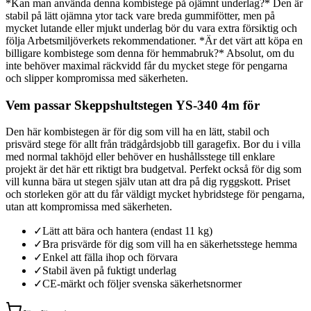
*Kan man använda denna kombistege på ojämnt underlag?* Den är
stabil på lätt ojämna ytor tack vare breda gummifötter, men på
mycket lutande eller mjukt underlag bör du vara extra försiktig och
följa Arbetsmiljöverkets rekommendationer. *Är det värt att köpa en
billigare kombistege som denna för hemmabruk?* Absolut, om du
inte behöver maximal räckvidd får du mycket stege för pengarna
och slipper kompromissa med säkerheten.
Vem passar Skeppshultstegen YS-340 4m för
Den här kombistegen är för dig som vill ha en lätt, stabil och
prisvärd stege för allt från trädgårdsjobb till garagefix. Bor du i villa
med normal takhöjd eller behöver en hushållsstege till enklare
projekt är det här ett riktigt bra budgetval. Perfekt också för dig som
vill kunna bära ut stegen själv utan att dra på dig ryggskott. Priset
och storleken gör att du får väldigt mycket hybridstege för pengarna,
utan att kompromissa med säkerheten.
✓
Lätt att bära och hantera (endast 11 kg)
✓
Bra prisvärde för dig som vill ha en säkerhetsstege hemma
✓
Enkel att fälla ihop och förvara
✓
Stabil även på fuktigt underlag
✓
CE-märkt och följer svenska säkerhetsnormer