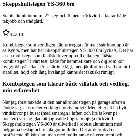
Skeppshultstegen YS-360 6m
Stabil aluminiumram, 22 steg och 6 meter räckvidd – klarar både
takjobb och trädgård.
9.4
/ 10
Kombistegar som verkligen känns trygga när man står högt upp är
sällsynta, men här har Skeppshultstegen YS-360 6m lyckats. Det här
är en multistege som faktiskt lever upp till etiketten ”bästa
kombistegen” i vårt test, både för hemmafixare och dig som kör
byggjobb på sidan. Priset är inte lågt, men jämfört med vad du får i
stabilitet, höjd och lång livslängd känns det faktiskt rimligt.
Kombistegen som klarar både villatak och vedhög,
min erfarenhet
När jag först baxade ut den här allroundstegen på garageinfarten
tänkte jag, är 6 meter verkligen nödvändigt? Men efter att ha bytt
vindskivor på huset (med småregn i luften och lite is kvar på
nocken) var jag glad att jag valde högsta möjliga räckvidd.
Skeppshultstegen YS-360 är tillverkad i robust aluminium med
helgjutna beslag och rejäla gummifötter. Det är definitivt en
proffsstege till känslan, men med tydlig tanke på ergonomi och