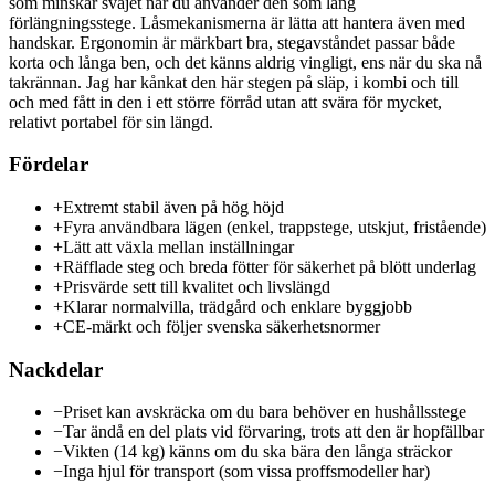
som minskar svajet när du använder den som lång
förlängningsstege. Låsmekanismerna är lätta att hantera även med
handskar. Ergonomin är märkbart bra, stegavståndet passar både
korta och långa ben, och det känns aldrig vingligt, ens när du ska nå
takrännan. Jag har kånkat den här stegen på släp, i kombi och till
och med fått in den i ett större förråd utan att svära för mycket,
relativt portabel för sin längd.
Fördelar
+
Extremt stabil även på hög höjd
+
Fyra användbara lägen (enkel, trappstege, utskjut, fristående)
+
Lätt att växla mellan inställningar
+
Räfflade steg och breda fötter för säkerhet på blött underlag
+
Prisvärde sett till kvalitet och livslängd
+
Klarar normalvilla, trädgård och enklare byggjobb
+
CE-märkt och följer svenska säkerhetsnormer
Nackdelar
−
Priset kan avskräcka om du bara behöver en hushållsstege
−
Tar ändå en del plats vid förvaring, trots att den är hopfällbar
−
Vikten (14 kg) känns om du ska bära den långa sträckor
−
Inga hjul för transport (som vissa proffsmodeller har)