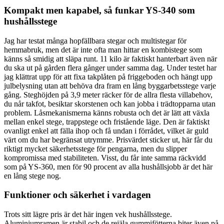
Kompakt men kapabel, så funkar YS-340 som
hushållsstege
Jag har testat många hopfällbara stegar och multistegar för
hemmabruk, men det är inte ofta man hittar en kombistege som
känns så smidig att släpa runt. 11 kilo är faktiskt hanterbart även när
du ska ut på gården flera gånger under samma dag. Under testet har
jag klättrat upp för att fixa takplåten på friggeboden och hängt upp
julbelysning utan att behöva dra fram en lång byggarbetsstege varje
gång. Steghöjden på 3,9 meter räcker för de allra flesta villabehov,
du når takfot, besiktar skorstenen och kan jobba i trädtopparna utan
problem. Låsmekanismerna känns robusta och det är lätt att växla
mellan enkel stege, trappstege och fristående läge. Den är faktiskt
ovanligt enkel att fälla ihop och få undan i förrådet, vilket är guld
värt om du har begränsat utrymme. Prisvärdet sticker ut, här får du
riktigt mycket säkerhetsstege för pengarna, men du slipper
kompromissa med stabiliteten. Visst, du får inte samma räckvidd
som på YS-360, men för 90 procent av alla hushållsjobb är det här
en lång stege nog.
Funktioner och säkerhet i vardagen
Trots sitt lägre pris är det här ingen vek hushållsstege.
Aluminiumramen är stabil och de rejäla gummifötterna biter även på