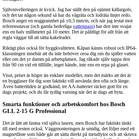
Självnivelleringen är kvick. Jag har ställt den på ojämnt källargolv,
och det tar någon sekund så har du vågräta och lodräta linjer redo.
Bosch anger en noggrannhet på ±0,3 mm/m, och när jag testat mot
referensstavar (och gamla hederliga
vattenpass
) har den inte svajat
ens en halv millimeter på 10 meter. Det är pålitligt för allt från att
regla väggar till att sätta kakelrader.
Riktigt plus också för byggkvaliteten. Kåpan känns robust och IP64-
klassningen innebär att du inte behöver oroa dig om du spiller vatten
eller om det yr damm på arbetsplatsen. Jag råkade själv tappa den
från 90 cm vid ett tillfälle, inget hände, inte ens en repa på glaset.
Visst, priset är högre än enklare modeller, men det märks att det är
en bygglaser för dig som faktiskt vill använda den ofta och länge.
Även batteritiden är godkänd, tre AA-batterier räcker gott för en
dags projekt, och du får tydlig varning när det är dags att byta.
Smarta funktioner och arbetskomfort hos Bosch
GLL 2-15 G Professional
Det är lätt att fastna vid själva lasern, men Bosch har faktiskt tänkt
till med resten också. Väggmonteringen är smidig, det följer med ett
magnetfäste som både går att sätta direkt på metallytor och att skruva