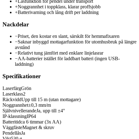
+
Låsfunktion för pendel under transport
+
Noggrannhet i toppklass, klarar proffsjobb
+
Batterivarning och lång drift per laddning
Nackdelar
−
Priset, den kostar en slant, särskilt för hemmafixaren
−
Saknar inbyggd mottagarfunktion för utomhusbruk på längre
avstånd
−
Relativt tung jämfört med enklare linjelasrar
−
AA-batterier istället för laddbart batteri (ingen USB-
laddning)
Specifikationer
Laserfärg
Grön
Laserklass
2
Räckvidd
Upp till 15 m (utan mottagare)
Noggrannhet
±0,3 mm/m
Självnivellerande
Ja, upp till ±4°
IP-klassning
IP64
Batteritid
ca 6 timmar (3x AA)
Väggfäste
Magnet & skruv
Pendellås
Ja
Vikt
530 g