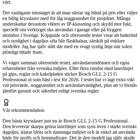
värt.
Det vanligaste misstaget är att man stirrar sig blind på pris eller väljer
en billig krysslaser med för låg noggrannhet för projektet. Många
underskattar dessutom vikten av IP-klassning och skydd mot fukt,
speciellt om verktyget ska användas i garage eller på byggen
utomhus i Sverige. Köpguide och oberoende tester visar att batteritid
och synlighet i dagsljus ofta blir flaskhalsar, särskilt på enklare
modeller. Jag har själv stått där med en svagt synlig linje när solen
plötsligt tittade fram.
Vi väger samman oberoende tester, användaromdömen och egna
erfarenheter från svenska miljöer. Efter flera rundor med laserlinjer
på gips, reglar och kakelplattor sticker Bosch GLL 2-15 G
Professional ut som bäst i test för 2026. I testet har vi lagt extra vikt
vid prisvärde, noggrannhet och användarvänlighet, plus att vi förstås
jämfört garanti och säkerhet enligt svenska regler.
Vår rekommendation
Den bästa krysslaser just nu är Bosch GLL 2-15 G Professional.
Den levererar skarpa gröna laserlinjer som syns även i starkt svenskt
dagsljus, klarar blöta och dammiga miljöer och är enkel att använda
både för proffs och hemmafixare. Det är den modell jag själv skulle