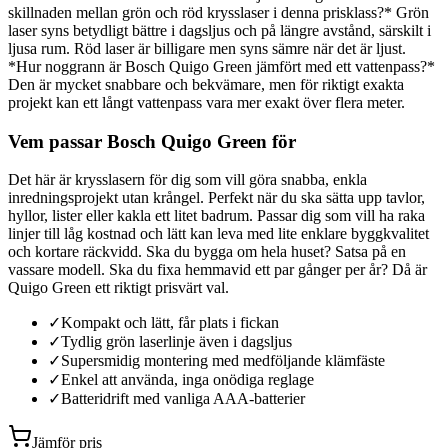
skillnaden mellan grön och röd krysslaser i denna prisklass?* Grön
laser syns betydligt bättre i dagsljus och på längre avstånd, särskilt i
ljusa rum. Röd laser är billigare men syns sämre när det är ljust.
*Hur noggrann är Bosch Quigo Green jämfört med ett vattenpass?*
Den är mycket snabbare och bekvämare, men för riktigt exakta
projekt kan ett långt vattenpass vara mer exakt över flera meter.
Vem passar Bosch Quigo Green för
Det här är krysslasern för dig som vill göra snabba, enkla
inredningsprojekt utan krångel. Perfekt när du ska sätta upp tavlor,
hyllor, lister eller kakla ett litet badrum. Passar dig som vill ha raka
linjer till låg kostnad och lätt kan leva med lite enklare byggkvalitet
och kortare räckvidd. Ska du bygga om hela huset? Satsa på en
vassare modell. Ska du fixa hemmavid ett par gånger per år? Då är
Quigo Green ett riktigt prisvärt val.
✓
Kompakt och lätt, får plats i fickan
✓
Tydlig grön laserlinje även i dagsljus
✓
Supersmidig montering med medföljande klämfäste
✓
Enkel att använda, inga onödiga reglage
✓
Batteridrift med vanliga AAA-batterier
Jämför pris