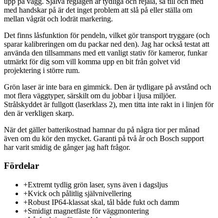
upp på vägg. Själva reglagen är tydliga och rejäla, så till och med
med handskar på är det inget problem att slå på eller ställa om
mellan vågrät och lodrät markering.
Det finns låsfunktion för pendeln, vilket gör transport tryggare (och
sparar kalibreringen om du packar ned den). Jag har också testat att
använda den tillsammans med ett vanligt stativ för kameror, funkar
utmärkt för dig som vill komma upp en bit från golvet vid
projektering i större rum.
Grön laser är inte bara en gimmick. Den är tydligare på avstånd och
mot flera väggtyper, särskilt om du jobbar i ljusa miljöer.
Strålskyddet är fullgott (laserklass 2), men titta inte rakt in i linjen för
den är verkligen skarp.
När det gäller batterikostnad hamnar du på några tior per månad
även om du kör den mycket. Garanti på två år och Bosch support
har varit smidig de gånger jag haft frågor.
Fördelar
+
Extremt tydlig grön laser, syns även i dagsljus
+
Kvick och pålitlig självnivellering
+
Robust IP64-klassat skal, tål både fukt och damm
+
Smidigt magnetfäste för väggmontering