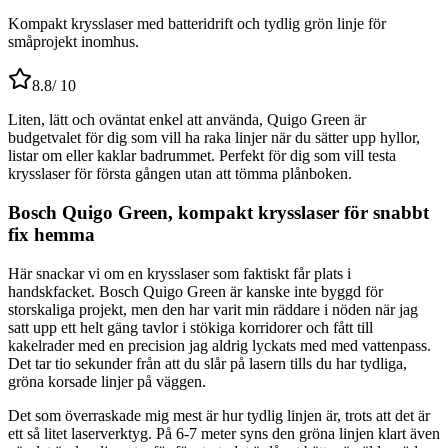
Kompakt krysslaser med batteridrift och tydlig grön linje för
småprojekt inomhus.
8.8
/ 10
Liten, lätt och oväntat enkel att använda, Quigo Green är
budgetvalet för dig som vill ha raka linjer när du sätter upp hyllor,
listar om eller kaklar badrummet. Perfekt för dig som vill testa
krysslaser för första gången utan att tömma plånboken.
Bosch Quigo Green, kompakt krysslaser för snabbt
fix hemma
Här snackar vi om en krysslaser som faktiskt får plats i
handskfacket. Bosch Quigo Green är kanske inte byggd för
storskaliga projekt, men den har varit min räddare i nöden när jag
satt upp ett helt gäng tavlor i stökiga korridorer och fått till
kakelrader med en precision jag aldrig lyckats med med vattenpass.
Det tar tio sekunder från att du slår på lasern tills du har tydliga,
gröna korsade linjer på väggen.
Det som överraskade mig mest är hur tydlig linjen är, trots att det är
ett så litet laserverktyg. På 6-7 meter syns den gröna linjen klart även