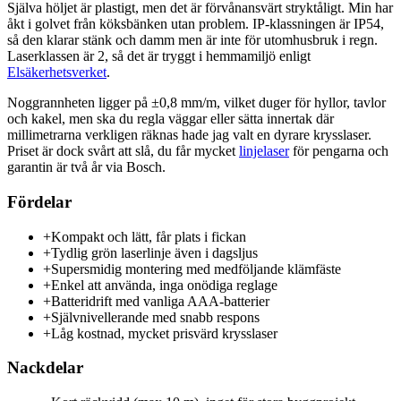
Själva höljet är plastigt, men det är förvånansvärt stryktåligt. Min har
åkt i golvet från köksbänken utan problem. IP-klassningen är IP54,
så den klarar stänk och damm men är inte för utomhusbruk i regn.
Laserklassen är 2, så det är tryggt i hemmamiljö enligt
Elsäkerhetsverket
.
Noggrannheten ligger på ±0,8 mm/m, vilket duger för hyllor, tavlor
och kakel, men ska du regla väggar eller sätta innertak där
millimetrarna verkligen räknas hade jag valt en dyrare krysslaser.
Priset är dock svårt att slå, du får mycket
linjelaser
för pengarna och
garantin är två år via Bosch.
Fördelar
+
Kompakt och lätt, får plats i fickan
+
Tydlig grön laserlinje även i dagsljus
+
Supersmidig montering med medföljande klämfäste
+
Enkel att använda, inga onödiga reglage
+
Batteridrift med vanliga AAA-batterier
+
Självnivellerande med snabb respons
+
Låg kostnad, mycket prisvärd krysslaser
Nackdelar