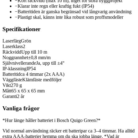
−
Kort räckvidd (max 10 m), inget för stora byggprojekt
−
Klarar inte regn eller kraftig fukt (IP54)
−
Batteritiden är ganska begränsad vid långvarig användning
−
Plastigt skal, känns inte lika robust som proffsmodeller
Specifikationer
Laserfärg
Grön
Laserklass
2
Räckvidd
Upp till 10 m
Noggrannhet
±0,8 mm/m
Självnivellerande
Ja, upp till ±4°
IP-klassning
IP54
Batteritid
ca 4 timmar (2x AAA)
Väggfäste
Klämfäste medföljer
Vikt
270 g
Mått
65 x 65 x 65 mm
Garanti
2 år
Vanliga frågor
*Hur länge håller batteriet i Bosch Quigo Green?*
Vid normal användning räcker ett batteripar ca 3–4 timmar. Ha alltid
extra AAA-batterier hemma om du ska jobba länge. *Vad är