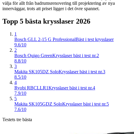
välja för allt från badrumsrenovering till projektering av nya
innerväggar, trots att priset ligger i det övre spannet.
Topp 5 bästa
krysslaser
2026
1
Bosch GLL 2-15 G Professional
Bäst i test krysslaser
9.6/10
2
Bosch Quigo Green
Krysslaser bäst i test nr.2
8.8/10
3
Makita SK105DZ Solo
Krysslaser bäst i test nr.3
8.5/10
4
Ryobi RBCLLR1
Krysslaser bäst i test nr.4
7.9/10
5
Makita SK105GDZ Solo
Krysslaser bäst i test nr.5
7.6/10
Testets tre bästa