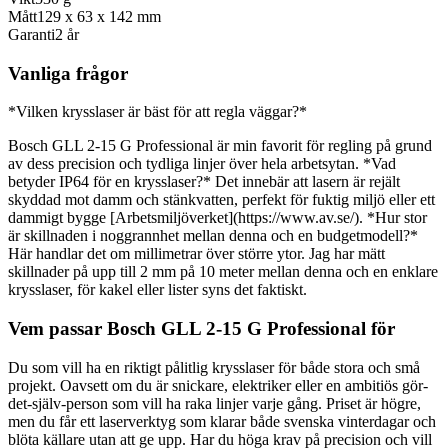
Mått
129 x 63 x 142 mm
Garanti
2 år
Vanliga frågor
*Vilken krysslaser är bäst för att regla väggar?*
Bosch GLL 2-15 G Professional är min favorit för regling på grund
av dess precision och tydliga linjer över hela arbetsytan. *Vad
betyder IP64 för en krysslaser?* Det innebär att lasern är rejält
skyddad mot damm och stänkvatten, perfekt för fuktig miljö eller ett
dammigt bygge [Arbetsmiljöverket](https://www.av.se/). *Hur stor
är skillnaden i noggrannhet mellan denna och en budgetmodell?*
Här handlar det om millimetrar över större ytor. Jag har mätt
skillnader på upp till 2 mm på 10 meter mellan denna och en enklare
krysslaser, för kakel eller lister syns det faktiskt.
Vem passar Bosch GLL 2-15 G Professional för
Du som vill ha en riktigt pålitlig krysslaser för både stora och små
projekt. Oavsett om du är snickare, elektriker eller en ambitiös gör-
det-själv-person som vill ha raka linjer varje gång. Priset är högre,
men du får ett laserverktyg som klarar både svenska vinterdagar och
blöta källare utan att ge upp. Har du höga krav på precision och vill