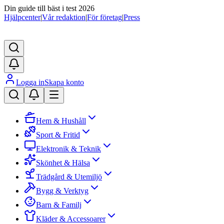
Din guide till bäst i test 2026
Hjälpcenter
|
Vår redaktion
|
För företag
|
Press
Logga in
Skapa konto
Hem & Hushåll
Sport & Fritid
Elektronik & Teknik
Skönhet & Hälsa
Trädgård & Utemiljö
Bygg & Verktyg
Barn & Familj
Kläder & Accessoarer