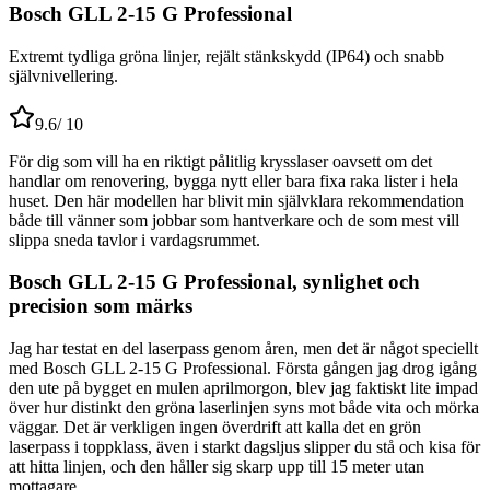
Bosch GLL 2-15 G Professional
Extremt tydliga gröna linjer, rejält stänkskydd (IP64) och snabb
självnivellering.
9.6
/ 10
För dig som vill ha en riktigt pålitlig krysslaser oavsett om det
handlar om renovering, bygga nytt eller bara fixa raka lister i hela
huset. Den här modellen har blivit min självklara rekommendation
både till vänner som jobbar som hantverkare och de som mest vill
slippa sneda tavlor i vardagsrummet.
Bosch GLL 2-15 G Professional, synlighet och
precision som märks
Jag har testat en del laserpass genom åren, men det är något speciellt
med Bosch GLL 2-15 G Professional. Första gången jag drog igång
den ute på bygget en mulen aprilmorgon, blev jag faktiskt lite impad
över hur distinkt den gröna laserlinjen syns mot både vita och mörka
väggar. Det är verkligen ingen överdrift att kalla det en grön
laserpass i toppklass, även i starkt dagsljus slipper du stå och kisa för
att hitta linjen, och den håller sig skarp upp till 15 meter utan
mottagare.