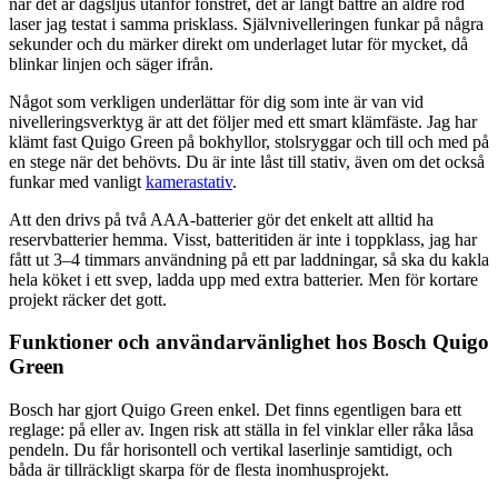
när det är dagsljus utanför fönstret, det är långt bättre än äldre röd
laser jag testat i samma prisklass. Självnivelleringen funkar på några
sekunder och du märker direkt om underlaget lutar för mycket, då
blinkar linjen och säger ifrån.
Något som verkligen underlättar för dig som inte är van vid
nivelleringsverktyg är att det följer med ett smart klämfäste. Jag har
klämt fast Quigo Green på bokhyllor, stolsryggar och till och med på
en stege när det behövts. Du är inte låst till stativ, även om det också
funkar med vanligt
kamerastativ
.
Att den drivs på två AAA-batterier gör det enkelt att alltid ha
reservbatterier hemma. Visst, batteritiden är inte i toppklass, jag har
fått ut 3–4 timmars användning på ett par laddningar, så ska du kakla
hela köket i ett svep, ladda upp med extra batterier. Men för kortare
projekt räcker det gott.
Funktioner och användarvänlighet hos Bosch Quigo
Green
Bosch har gjort Quigo Green enkel. Det finns egentligen bara ett
reglage: på eller av. Ingen risk att ställa in fel vinklar eller råka låsa
pendeln. Du får horisontell och vertikal laserlinje samtidigt, och
båda är tillräckligt skarpa för de flesta inomhusprojekt.