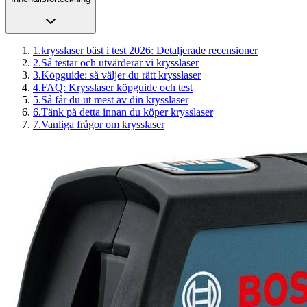
1
.
krysslaser bäst i test 2026: Detaljerade recensioner
2
.
Så testar och utvärderar vi krysslaser
3
.
Köpguide: så väljer du rätt krysslaser
4
.
FAQ: Krysslaser köpguide och test
5
.
Så får du ut mest av din krysslaser
6
.
Tänk på detta innan du köper krysslaser
7
.
Vanliga frågor om krysslaser