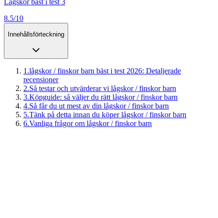
Lågskor bäst i test 3
8.5/10
Innehållsförteckning
1
.
lågskor / finskor barn bäst i test 2026: Detaljerade
recensioner
2
.
Så testar och utvärderar vi lågskor / finskor barn
3
.
Köpguide: så väljer du rätt lågskor / finskor barn
4
.
Så får du ut mest av din lågskor / finskor barn
5
.
Tänk på detta innan du köper lågskor / finskor barn
6
.
Vanliga frågor om lågskor / finskor barn