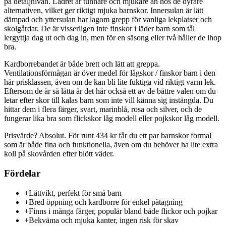
på detaljnivån. Lädret är tunnare och mjukare än hos de dyrare
alternativen, vilket ger riktigt mjuka barnskor. Innersulan är lätt
dämpad och yttersulan har lagom grepp för vanliga lekplatser och
skolgårdar. De är visserligen inte finskor i läder barn som tål
lergyttja dag ut och dag in, men för en säsong eller två håller de ihop
bra.
Kardborrebandet är både brett och lätt att greppa.
Ventilationsförmågan är över medel för lågskor / finskor barn i den
här prisklassen, även om de kan bli lite fuktiga vid riktigt varm lek.
Eftersom de är så lätta är det här också ett av de bättre valen om du
letar efter skor till kalas barn som inte vill känna sig instängda. Du
hittar dem i flera färger, svart, marinblå, rosa och silver, och de
fungerar lika bra som flickskor låg modell eller pojkskor låg modell.
Prisvärde? Absolut. För runt 434 kr får du ett par barnskor formal
som är både fina och funktionella, även om du behöver ha lite extra
koll på skovården efter blött väder.
Fördelar
+
Lättvikt, perfekt för små barn
+
Bred öppning och kardborre för enkel påtagning
+
Finns i många färger, populär bland både flickor och pojkar
+
Bekväma och mjuka kanter, ingen risk för skav