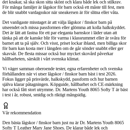
det knakar, så ska skon sitta skönt och klara både lek och stilkrav.
För många familjer är lågskor för barn också ett måste till fest, men
de blir snabbt vardagsskor när sneakersen är för slitna eller våta.
Det vanligaste misstaget är att välja lågskor / finskor barn på
utseendet och missa passformen eller glömma att kolla halkskyddet.
Det är lätt att fastna för ett par eleganta barnskor i läder utan att
tänka på att de kanske blir för varma i klassrummet eller är svåra för
barnet att ta på själv. Och visst, priset lockar ibland, men billiga skor
för barn kan kosta mer i längden om de går sönder snabbt eller ger
skavsår. De flesta missar också hur mycket skovård påverkar
hållbarheten, särskilt i vårt svenska klimat.
Vi väger samman oberoende tester, egna erfarenheter och svenska
förhållanden när vi utser lågskor / finskor barn bäst i test 2026.
Fokus ligger på prisvärde, halkskydd, passform och hur barnen
själva klarar påtagningen. Köpguide, hållbarhet och CE-märkning
har också fått stort utrymme. Dr. Martens Youth 8065 Softy T är bäst
i test i år, robust, smidig och riktigt mångsidig.
Vår rekommendation
Den bästa lågskor / finskor barn just nu är Dr. Martens Youth 8065
Softy T Leather Mary Jane Shoes. De klarar både lek och