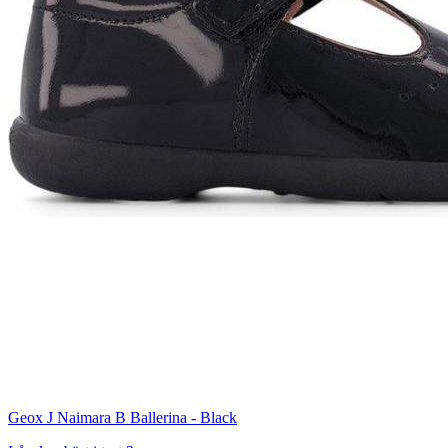
Geox J Naimara B Ballerina - Black