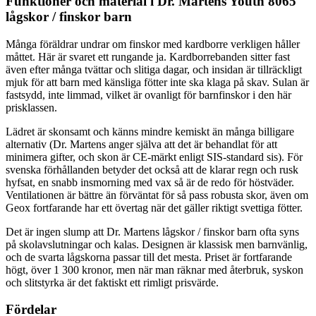
Funktioner och material i Dr. Martens Youth 8065
lågskor / finskor barn
Många föräldrar undrar om finskor med kardborre verkligen håller
måttet. Här är svaret ett rungande ja. Kardborrebanden sitter fast
även efter många tvättar och slitiga dagar, och insidan är tillräckligt
mjuk för att barn med känsliga fötter inte ska klaga på skav. Sulan är
fastsydd, inte limmad, vilket är ovanligt för barnfinskor i den här
prisklassen.
Lädret är skonsamt och känns mindre kemiskt än många billigare
alternativ (Dr. Martens anger själva att det är behandlat för att
minimera gifter, och skon är CE-märkt enligt SIS-standard sis). För
svenska förhållanden betyder det också att de klarar regn och rusk
hyfsat, en snabb insmorning med vax så är de redo för höstväder.
Ventilationen är bättre än förväntat för så pass robusta skor, även om
Geox fortfarande har ett övertag när det gäller riktigt svettiga fötter.
Det är ingen slump att Dr. Martens lågskor / finskor barn ofta syns
på skolavslutningar och kalas. Designen är klassisk men barnvänlig,
och de svarta lågskorna passar till det mesta. Priset är fortfarande
högt, över 1 300 kronor, men när man räknar med återbruk, syskon
och slitstyrka är det faktiskt ett rimligt prisvärde.
Fördelar