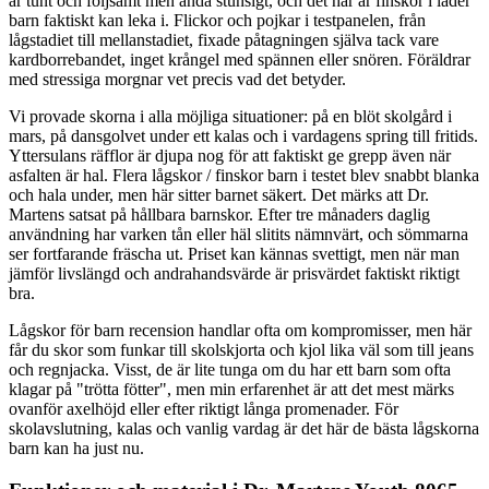
är tunt och följsamt men ändå stunsigt, och det här är finskor i läder
barn faktiskt kan leka i. Flickor och pojkar i testpanelen, från
lågstadiet till mellanstadiet, fixade påtagningen själva tack vare
kardborrebandet, inget krångel med spännen eller snören. Föräldrar
med stressiga morgnar vet precis vad det betyder.
Vi provade skorna i alla möjliga situationer: på en blöt skolgård i
mars, på dansgolvet under ett kalas och i vardagens spring till fritids.
Yttersulans räfflor är djupa nog för att faktiskt ge grepp även när
asfalten är hal. Flera lågskor / finskor barn i testet blev snabbt blanka
och hala under, men här sitter barnet säkert. Det märks att Dr.
Martens satsat på hållbara barnskor. Efter tre månaders daglig
användning har varken tån eller häl slitits nämnvärt, och sömmarna
ser fortfarande fräscha ut. Priset kan kännas svettigt, men när man
jämför livslängd och andrahandsvärde är prisvärdet faktiskt riktigt
bra.
Lågskor för barn recension handlar ofta om kompromisser, men här
får du skor som funkar till skolskjorta och kjol lika väl som till jeans
och regnjacka. Visst, de är lite tunga om du har ett barn som ofta
klagar på "trötta fötter", men min erfarenhet är att det mest märks
ovanför axelhöjd eller efter riktigt långa promenader. För
skolavslutning, kalas och vanlig vardag är det här de bästa lågskorna
barn kan ha just nu.