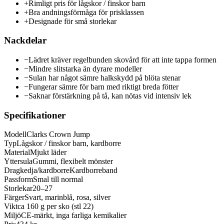
+
Rimligt pris för lågskor / finskor barn
+
Bra andningsförmåga för prisklassen
+
Designade för små storlekar
Nackdelar
−
Lädret kräver regelbunden skovård för att inte tappa formen
−
Mindre slitstarka än dyrare modeller
−
Sulan har något sämre halkskydd på blöta stenar
−
Fungerar sämre för barn med riktigt breda fötter
−
Saknar förstärkning på tå, kan nötas vid intensiv lek
Specifikationer
Modell
Clarks Crown Jump
Typ
Lågskor / finskor barn, kardborre
Material
Mjukt läder
Yttersula
Gummi, flexibelt mönster
Dragkedja/kardborre
Kardborreband
Passform
Smal till normal
Storlekar
20–27
Färger
Svart, marinblå, rosa, silver
Vikt
ca 160 g per sko (stl 22)
Miljö
CE-märkt, inga farliga kemikalier