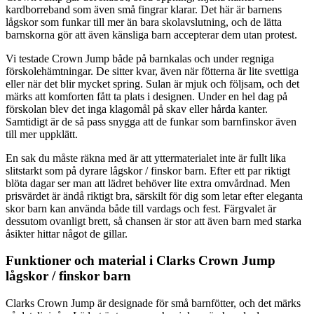
kardborreband som även små fingrar klarar. Det här är barnens
lågskor som funkar till mer än bara skolavslutning, och de lätta
barnskorna gör att även känsliga barn accepterar dem utan protest.
Vi testade Crown Jump både på barnkalas och under regniga
förskolehämtningar. De sitter kvar, även när fötterna är lite svettiga
eller när det blir mycket spring. Sulan är mjuk och följsam, och det
märks att komforten fått ta plats i designen. Under en hel dag på
förskolan blev det inga klagomål på skav eller hårda kanter.
Samtidigt är de så pass snygga att de funkar som barnfinskor även
till mer uppklätt.
En sak du måste räkna med är att yttermaterialet inte är fullt lika
slitstarkt som på dyrare lågskor / finskor barn. Efter ett par riktigt
blöta dagar ser man att lädret behöver lite extra omvårdnad. Men
prisvärdet är ändå riktigt bra, särskilt för dig som letar efter eleganta
skor barn kan använda både till vardags och fest. Färgvalet är
dessutom ovanligt brett, så chansen är stor att även barn med starka
åsikter hittar något de gillar.
Funktioner och material i Clarks Crown Jump
lågskor / finskor barn
Clarks Crown Jump är designade för små barnfötter, och det märks