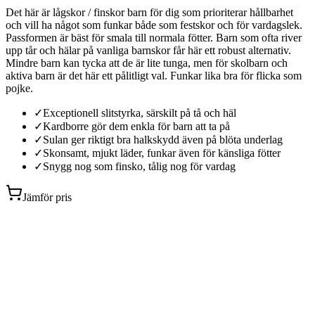
Det här är lågskor / finskor barn för dig som prioriterar hållbarhet
och vill ha något som funkar både som festskor och för vardagslek.
Passformen är bäst för smala till normala fötter. Barn som ofta river
upp tår och hälar på vanliga barnskor får här ett robust alternativ.
Mindre barn kan tycka att de är lite tunga, men för skolbarn och
aktiva barn är det här ett pålitligt val. Funkar lika bra för flicka som
pojke.
✓
Exceptionell slitstyrka, särskilt på tå och häl
✓
Kardborre gör dem enkla för barn att ta på
✓
Sulan ger riktigt bra halkskydd även på blöta underlag
✓
Skonsamt, mjukt läder, funkar även för känsliga fötter
✓
Snygg nog som finsko, tålig nog för vardag
Jämför pris