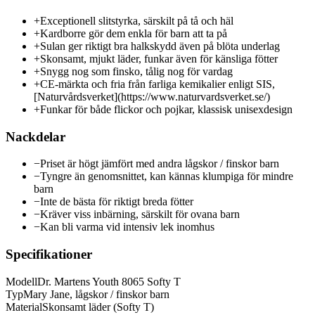
+
Exceptionell slitstyrka, särskilt på tå och häl
+
Kardborre gör dem enkla för barn att ta på
+
Sulan ger riktigt bra halkskydd även på blöta underlag
+
Skonsamt, mjukt läder, funkar även för känsliga fötter
+
Snygg nog som finsko, tålig nog för vardag
+
CE-märkta och fria från farliga kemikalier enligt SIS,
[Naturvårdsverket](https://www.naturvardsverket.se/)
+
Funkar för både flickor och pojkar, klassisk unisexdesign
Nackdelar
−
Priset är högt jämfört med andra lågskor / finskor barn
−
Tyngre än genomsnittet, kan kännas klumpiga för mindre
barn
−
Inte de bästa för riktigt breda fötter
−
Kräver viss inbärning, särskilt för ovana barn
−
Kan bli varma vid intensiv lek inomhus
Specifikationer
Modell
Dr. Martens Youth 8065 Softy T
Typ
Mary Jane, lågskor / finskor barn
Material
Skonsamt läder (Softy T)