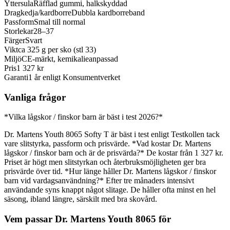
Yttersula
Räfflad gummi, halkskyddad
Dragkedja/kardborre
Dubbla kardborreband
Passform
Smal till normal
Storlekar
28–37
Färger
Svart
Vikt
ca 325 g per sko (stl 33)
Miljö
CE-märkt, kemikalieanpassad
Pris
1 327 kr
Garanti
1 år enligt Konsumentverket
Vanliga frågor
*Vilka lågskor / finskor barn är bäst i test 2026?*
Dr. Martens Youth 8065 Softy T är bäst i test enligt Testkollen tack
vare slitstyrka, passform och prisvärde. *Vad kostar Dr. Martens
lågskor / finskor barn och är de prisvärda?* De kostar från 1 327 kr.
Priset är högt men slitstyrkan och återbruksmöjligheten ger bra
prisvärde över tid. *Hur länge håller Dr. Martens lågskor / finskor
barn vid vardagsanvändning?* Efter tre månaders intensivt
användande syns knappt något slitage. De håller ofta minst en hel
säsong, ibland längre, särskilt med bra skovård.
Vem passar Dr. Martens Youth 8065 för