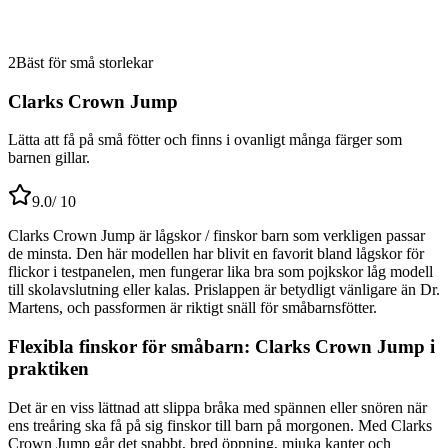
2
Bäst för små storlekar
Clarks Crown Jump
Lätta att få på små fötter och finns i ovanligt många färger som
barnen gillar.
9.0
/ 10
Clarks Crown Jump är lågskor / finskor barn som verkligen passar
de minsta. Den här modellen har blivit en favorit bland lågskor för
flickor i testpanelen, men fungerar lika bra som pojkskor låg modell
till skolavslutning eller kalas. Prislappen är betydligt vänligare än Dr.
Martens, och passformen är riktigt snäll för småbarnsfötter.
Flexibla finskor för småbarn: Clarks Crown Jump i
praktiken
Det är en viss lättnad att slippa bråka med spännen eller snören när
ens treåring ska få på sig finskor till barn på morgonen. Med Clarks
Crown Jump går det snabbt, bred öppning, mjuka kanter och