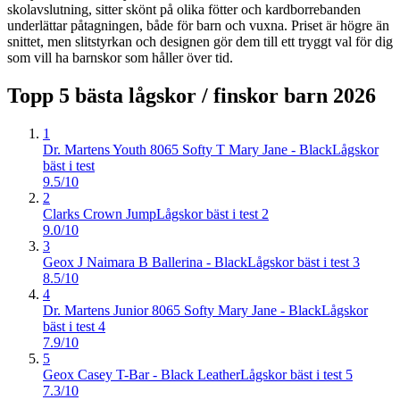
skolavslutning, sitter skönt på olika fötter och kardborrebanden
underlättar påtagningen, både för barn och vuxna. Priset är högre än
snittet, men slitstyrkan och designen gör dem till ett tryggt val för dig
som vill ha barnskor som håller över tid.
Topp 5 bästa
lågskor / finskor barn
2026
1
Dr. Martens Youth 8065 Softy T Mary Jane - Black
Lågskor
bäst i test
9.5/10
2
Clarks Crown Jump
Lågskor bäst i test 2
9.0/10
3
Geox J Naimara B Ballerina - Black
Lågskor bäst i test 3
8.5/10
4
Dr. Martens Junior 8065 Softy Mary Jane - Black
Lågskor
bäst i test 4
7.9/10
5
Geox Casey T-Bar - Black Leather
Lågskor bäst i test 5
7.3/10