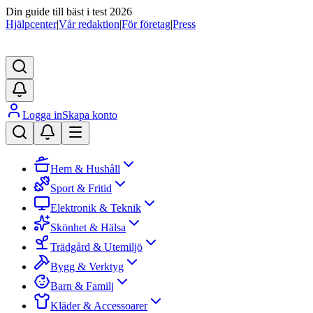
Din guide till bäst i test 2026
Hjälpcenter
|
Vår redaktion
|
För företag
|
Press
Logga in
Skapa konto
Hem & Hushåll
Sport & Fritid
Elektronik & Teknik
Skönhet & Hälsa
Trädgård & Utemiljö
Bygg & Verktyg
Barn & Familj
Kläder & Accessoarer