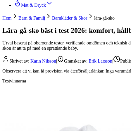
Mat & Dryck
Hem
Barn & Familj
Barnkläder & Skor
lära-gå-sko
Lära-gå-sko bäst i test 2026: komfort, håll
Urval baserat på oberoende tester, verifierade omdömen och teknisk data
skon är att ta på med en sprattlande baby.
Skrivet av:
Karin Nilsson
|
Granskat av:
Erik Larsson
|
Publi
Observera att vi kan få provision via återförsäljarlänkar. Inga varum
Testvinnarna