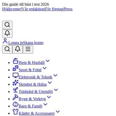
Din guide till bäst i test 2026
Hjälpcenter
|
Vår redaktion
|
För företag
|
Press
Logga in
Skapa konto
Hem & Hushåll
Sport & Fritid
Elektronik & Teknik
Skönhet & Hälsa
Trädgård & Utemiljö
Bygg & Verktyg
Barn & Familj
Kläder & Accessoarer