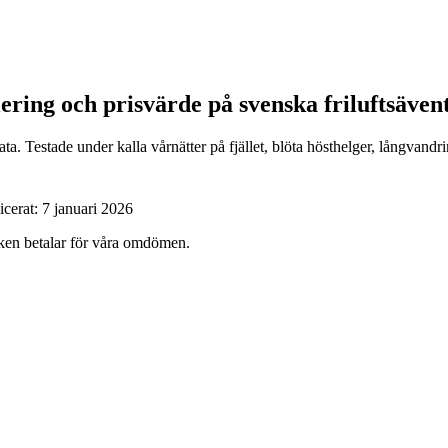
lering och prisvärde på svenska friluftsäven
a. Testade under kalla vårnätter på fjället, blöta hösthelger, långvandr
icerat:
7 januari 2026
ärken betalar för våra omdömen.