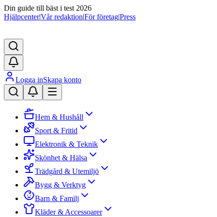
Din guide till bäst i test 2026
Hjälpcenter
|
Vår redaktion
|
För företag
|
Press
Logga in
Skapa konto
Hem & Hushåll
Sport & Fritid
Elektronik & Teknik
Skönhet & Hälsa
Trädgård & Utemiljö
Bygg & Verktyg
Barn & Familj
Kläder & Accessoarer