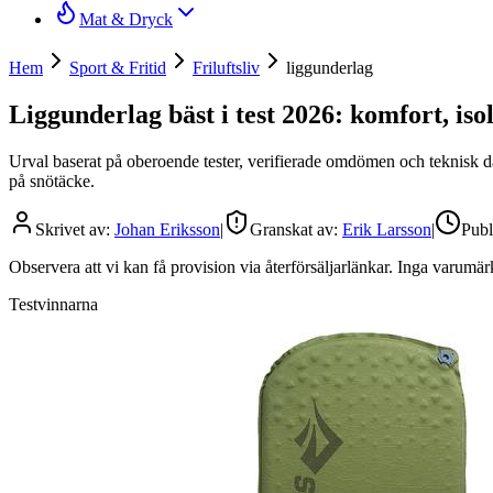
Mat & Dryck
Hem
Sport & Fritid
Friluftsliv
liggunderlag
Liggunderlag bäst i test 2026: komfort, iso
Urval baserat på oberoende tester, verifierade omdömen och teknisk dat
på snötäcke.
Skrivet av:
Johan Eriksson
|
Granskat av:
Erik Larsson
|
Publ
Observera att vi kan få provision via återförsäljarlänkar. Inga varum
Testvinnarna