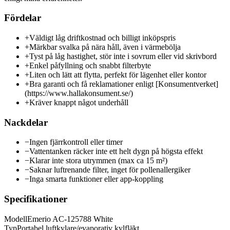
Fördelar
+
Väldigt låg driftkostnad och billigt inköpspris
+
Märkbar svalka på nära håll, även i värmebölja
+
Tyst på låg hastighet, stör inte i sovrum eller vid skrivbord
+
Enkel påfyllning och snabbt filterbyte
+
Liten och lätt att flytta, perfekt för lägenhet eller kontor
+
Bra garanti och få reklamationer enligt [Konsumentverket]
(https://www.hallakonsument.se/)
+
Kräver knappt något underhåll
Nackdelar
−
Ingen fjärrkontroll eller timer
−
Vattentanken räcker inte ett helt dygn på högsta effekt
−
Klarar inte stora utrymmen (max ca 15 m²)
−
Saknar luftrenande filter, inget för pollenallergiker
−
Inga smarta funktioner eller app-koppling
Specifikationer
Modell
Emerio AC-125788 White
Typ
Portabel luftkylare/evaporativ kylfläkt