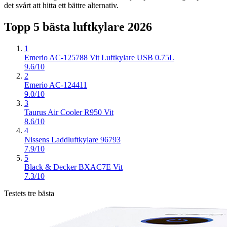
det svårt att hitta ett bättre alternativ.
Topp 5 bästa
luftkylare
2026
1
Emerio AC-125788 Vit Luftkylare USB 0.75L
9.6/10
2
Emerio AC-124411
9.0/10
3
Taurus Air Cooler R950 Vit
8.6/10
4
Nissens Laddluftkylare 96793
7.9/10
5
Black & Decker BXAC7E Vit
7.3/10
Testets tre bästa