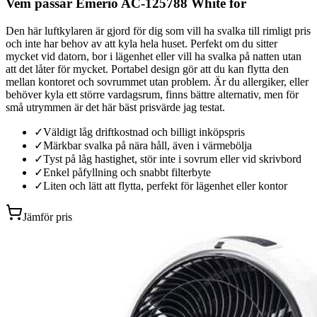
Vem passar Emerio AC-125788 White för
Den här luftkylaren är gjord för dig som vill ha svalka till rimligt pris
och inte har behov av att kyla hela huset. Perfekt om du sitter
mycket vid datorn, bor i lägenhet eller vill ha svalka på natten utan
att det låter för mycket. Portabel design gör att du kan flytta den
mellan kontoret och sovrummet utan problem. Är du allergiker, eller
behöver kyla ett större vardagsrum, finns bättre alternativ, men för
små utrymmen är det här bäst prisvärde jag testat.
✓
Väldigt låg driftkostnad och billigt inköpspris
✓
Märkbar svalka på nära håll, även i värmebölja
✓
Tyst på låg hastighet, stör inte i sovrum eller vid skrivbord
✓
Enkel påfyllning och snabbt filterbyte
✓
Liten och lätt att flytta, perfekt för lägenhet eller kontor
Jämför pris