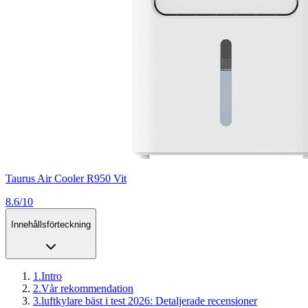
Taurus Air Cooler R950 Vit
8.6/10
Innehållsförteckning
1
.
Intro
2
.
Vår rekommendation
3
.
luftkylare bäst i test 2026: Detaljerade recensioner