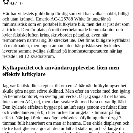
9.6
/ 10
Här har vi testets guldklimp för dig som vill ha svalka snabbt, billigt
och utan krångel. Emerio AC-125788 White är ungefär så
minimalistisk som en portabel luftkylare blir, men det är just det som
är tricket. Den får plats på mitt överbelamrade hemmakontor och
kyler faktiskt luften kring skrivbordet påtagligt, även när
termometern närmar sig 30-strecket ute. Det finns billigare kylfläktar
på marknaden, men ingen annan i den här prisklassen lyckades
leverera samma tydliga skillnad på inomhustemperaturen när jag
testade i ett 12-kvadratsrum.
Kylkapacitet och användarupplevelse, liten men
effektiv luftkylare
Jag var faktiskt lite skeptisk till om en så här nätt luftkylningsenhet
skulle göra någon större skillnad. Men efter en vecka med den igång
på hemmakontoret, en svettig junivecka, får jag säga att det känns.
Inte som en AC, nej, men klart svalare än med bara en vanlig fläkt.
Den kylande effekten bygger på att luft sugs genom ett fuktat filter,
och vattentanken på 0,5 liter räcker för ungefär 7 timmar på låg
effekt. När jag körde maxläge behövdes påfyllning efter drygt 3
timmar, fullt hanterbart om man är hemma. Den enkla displayen och
de tre hastigheterna gör att den är lätt att ställa in, och så länge du