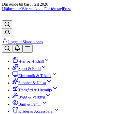
Din guide till bäst i test 2026
Hjälpcenter
|
Vår redaktion
|
För företag
|
Press
Logga in
Skapa konto
Hem & Hushåll
Sport & Fritid
Elektronik & Teknik
Skönhet & Hälsa
Trädgård & Utemiljö
Bygg & Verktyg
Barn & Familj
Kläder & Accessoarer