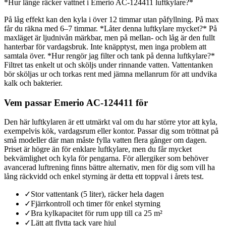
*Hur länge räcker vattnet i Emerio AC-124411 luftkylare?*
På låg effekt kan den kyla i över 12 timmar utan påfyllning. På max
får du räkna med 6–7 timmar. *Låter denna luftkylare mycket?* På
maxläget är ljudnivån märkbar, men på mellan- och låg är den fullt
hanterbar för vardagsbruk. Inte knäpptyst, men inga problem att
samtala över. *Hur rengör jag filter och tank på denna luftkylare?*
Filtret tas enkelt ut och sköljs under rinnande vatten. Vattentanken
bör sköljas ur och torkas rent med jämna mellanrum för att undvika
kalk och bakterier.
Vem passar Emerio AC-124411 för
Den här luftkylaren är ett utmärkt val om du har större ytor att kyla,
exempelvis kök, vardagsrum eller kontor. Passar dig som tröttnat på
små modeller där man måste fylla vatten flera gånger om dagen.
Priset är högre än för enklare luftkylare, men du får mycket
bekvämlighet och kyla för pengarna. För allergiker som behöver
avancerad luftrening finns bättre alternativ, men för dig som vill ha
lång räckvidd och enkel styrning är detta ett toppval i årets test.
✓
Stor vattentank (5 liter), räcker hela dagen
✓
Fjärrkontroll och timer för enkel styrning
✓
Bra kylkapacitet för rum upp till ca 25 m²
✓
Lätt att flytta tack vare hjul