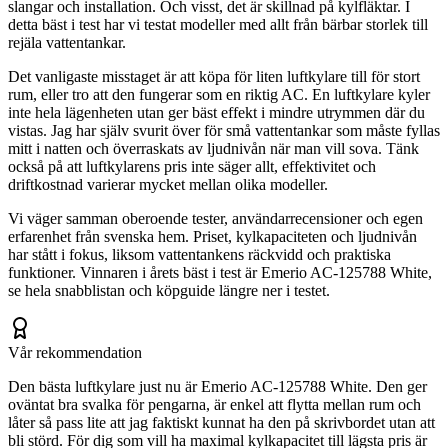
slangar och installation. Och visst, det är skillnad på kylfläktar. I
detta bäst i test har vi testat modeller med allt från bärbar storlek till
rejäla vattentankar.
Det vanligaste misstaget är att köpa för liten luftkylare till för stort
rum, eller tro att den fungerar som en riktig AC. En luftkylare kyler
inte hela lägenheten utan ger bäst effekt i mindre utrymmen där du
vistas. Jag har själv svurit över för små vattentankar som måste fyllas
mitt i natten och överraskats av ljudnivån när man vill sova. Tänk
också på att luftkylarens pris inte säger allt, effektivitet och
driftkostnad varierar mycket mellan olika modeller.
Vi väger samman oberoende tester, användarrecensioner och egen
erfarenhet från svenska hem. Priset, kylkapaciteten och ljudnivån
har stått i fokus, liksom vattentankens räckvidd och praktiska
funktioner. Vinnaren i årets bäst i test är Emerio AC-125788 White,
se hela snabblistan och köpguide längre ner i testet.
Vår rekommendation
Den bästa luftkylare just nu är Emerio AC-125788 White. Den ger
oväntat bra svalka för pengarna, är enkel att flytta mellan rum och
låter så pass lite att jag faktiskt kunnat ha den på skrivbordet utan att
bli störd. För dig som vill ha maximal kylkapacitet till lägsta pris är