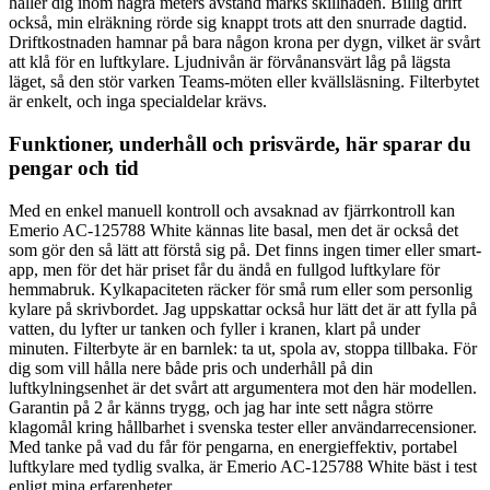
håller dig inom några meters avstånd märks skillnaden. Billig drift
också, min elräkning rörde sig knappt trots att den snurrade dagtid.
Driftkostnaden hamnar på bara någon krona per dygn, vilket är svårt
att klå för en luftkylare. Ljudnivån är förvånansvärt låg på lägsta
läget, så den stör varken Teams-möten eller kvällsläsning. Filterbytet
är enkelt, och inga specialdelar krävs.
Funktioner, underhåll och prisvärde, här sparar du
pengar och tid
Med en enkel manuell kontroll och avsaknad av fjärrkontroll kan
Emerio AC-125788 White kännas lite basal, men det är också det
som gör den så lätt att förstå sig på. Det finns ingen timer eller smart-
app, men för det här priset får du ändå en fullgod luftkylare för
hemmabruk. Kylkapaciteten räcker för små rum eller som personlig
kylare på skrivbordet. Jag uppskattar också hur lätt det är att fylla på
vatten, du lyfter ur tanken och fyller i kranen, klart på under
minuten. Filterbyte är en barnlek: ta ut, spola av, stoppa tillbaka. För
dig som vill hålla nere både pris och underhåll på din
luftkylningsenhet är det svårt att argumentera mot den här modellen.
Garantin på 2 år känns trygg, och jag har inte sett några större
klagomål kring hållbarhet i svenska tester eller användarrecensioner.
Med tanke på vad du får för pengarna, en energieffektiv, portabel
luftkylare med tydlig svalka, är Emerio AC-125788 White bäst i test
enligt mina erfarenheter.