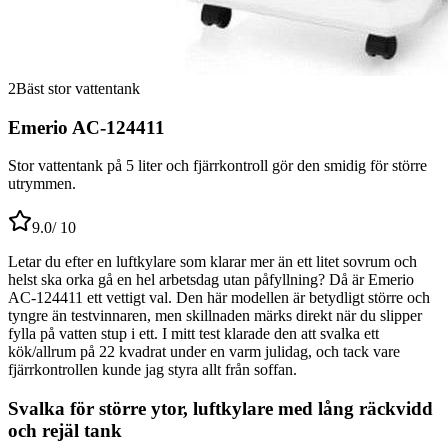
2
Bäst stor vattentank
Emerio AC-124411
Stor vattentank på 5 liter och fjärrkontroll gör den smidig för större
utrymmen.
9.0
/ 10
Letar du efter en luftkylare som klarar mer än ett litet sovrum och
helst ska orka gå en hel arbetsdag utan påfyllning? Då är Emerio
AC-124411 ett vettigt val. Den här modellen är betydligt större och
tyngre än testvinnaren, men skillnaden märks direkt när du slipper
fylla på vatten stup i ett. I mitt test klarade den att svalka ett
kök/allrum på 22 kvadrat under en varm julidag, och tack vare
fjärrkontrollen kunde jag styra allt från soffan.
Svalka för större ytor, luftkylare med lång räckvidd
och rejäl tank