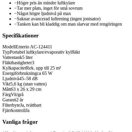
−
Högre pris än mindre luftkylare
−
Tar mer plats, inget för små sovrum
−
Något högre ljudnivå på max
−
Saknar avancerad luftrening (ingen jonisator)
−
Tanken kan bli kladdig om man slarvar med rengöringen
Specifikationer
Modell
Emerio AC-124411
Typ
Portabel luftkylare/evaporativ kylfläkt
Vattentank
5 liter
Fläkthastigheter
3
Kylkapacitet
Rek. upp till 25 m²
Energiförbrukning
ca 65 W
Ljudnivå
45–58 dB
Vikt
5,6 kg (utan vatten)
Mått
63 x 26 x 29 cm
Färg
Vit/grå
Garanti
2 år
Filterbyte
Ja, tvättbart
Fjärrkontroll
Ja
Vanliga frågor