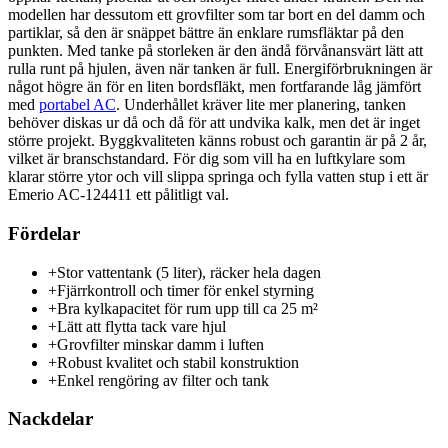
modellen har dessutom ett grovfilter som tar bort en del damm och
partiklar, så den är snäppet bättre än enklare rumsfläktar på den
punkten. Med tanke på storleken är den ändå förvånansvärt lätt att
rulla runt på hjulen, även när tanken är full. Energiförbrukningen är
något högre än för en liten bordsfläkt, men fortfarande låg jämfört
med
portabel AC
. Underhållet kräver lite mer planering, tanken
behöver diskas ur då och då för att undvika kalk, men det är inget
större projekt. Byggkvaliteten känns robust och garantin är på 2 år,
vilket är branschstandard. För dig som vill ha en luftkylare som
klarar större ytor och vill slippa springa och fylla vatten stup i ett är
Emerio AC-124411 ett pålitligt val.
Fördelar
+
Stor vattentank (5 liter), räcker hela dagen
+
Fjärrkontroll och timer för enkel styrning
+
Bra kylkapacitet för rum upp till ca 25 m²
+
Lätt att flytta tack vare hjul
+
Grovfilter minskar damm i luften
+
Robust kvalitet och stabil konstruktion
+
Enkel rengöring av filter och tank
Nackdelar