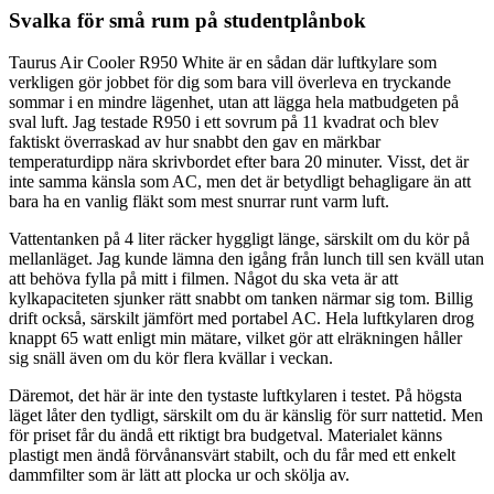
Svalka för små rum på studentplånbok
Taurus Air Cooler R950 White är en sådan där luftkylare som
verkligen gör jobbet för dig som bara vill överleva en tryckande
sommar i en mindre lägenhet, utan att lägga hela matbudgeten på
sval luft. Jag testade R950 i ett sovrum på 11 kvadrat och blev
faktiskt överraskad av hur snabbt den gav en märkbar
temperaturdipp nära skrivbordet efter bara 20 minuter. Visst, det är
inte samma känsla som AC, men det är betydligt behagligare än att
bara ha en vanlig fläkt som mest snurrar runt varm luft.
Vattentanken på 4 liter räcker hyggligt länge, särskilt om du kör på
mellanläget. Jag kunde lämna den igång från lunch till sen kväll utan
att behöva fylla på mitt i filmen. Något du ska veta är att
kylkapaciteten sjunker rätt snabbt om tanken närmar sig tom. Billig
drift också, särskilt jämfört med portabel AC. Hela luftkylaren drog
knappt 65 watt enligt min mätare, vilket gör att elräkningen håller
sig snäll även om du kör flera kvällar i veckan.
Däremot, det här är inte den tystaste luftkylaren i testet. På högsta
läget låter den tydligt, särskilt om du är känslig för surr nattetid. Men
för priset får du ändå ett riktigt bra budgetval. Materialet känns
plastigt men ändå förvånansvärt stabilt, och du får med ett enkelt
dammfilter som är lätt att plocka ur och skölja av.