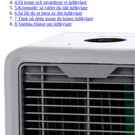
4
.
Så testar och utvärderar vi luftkylare
5
.
Köpguide: så väljer du rätt luftkylare
6
.
Så får du ut mest av din luftkylare
7
.
Tänk på detta innan du köper luftkylare
8
.
Vanliga frågor om luftkylare