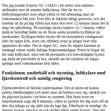
När jag testade Emerio AC-124411 i ett större rum märktes
skillnaden mot de mindre luftkylarna. Här får du en
luftkylningsenhet som orkar jobba en hel arbetsdag utan att
vattentanken blir tom. Fem liter är faktiskt riktigt generöst, och det
innebär att du på låg effekt kan köra den över 12 timmar innan det är
dags för påfyllning. På maxläge räcker tanken i 6–7 timmar, vilket
ändå är betydligt bättre än de flesta andra portabla kylfläktar på
marknaden. Kylkapaciteten räcker till ett normalstort vardagsrum
eller ett öppet kök, även om effekten avtar ju längre bort från
apparaten du sitter. Det är ingen AC, men du slipper känslan av
instängd värme under fuktiga högsommardagar. Priset är högre än
för små luftkylare, men sett till prestanda och bekvämlighet tycker
jag ändå att prisvärdet är bra, särskilt om du värderar att slippa
springa med vattenkannan hela tiden.
Funktioner, underhåll och styrning, luftkylare med
fjärrkontroll och smidig rengöring
Fjärrkontrollen är faktiskt underskattad. Det är skönt att kunna
justera fläkthastighet och timer utan att behöva resa sig, särskilt om
du placerat kylaren i ett hörn av rummet. Här finns även en
timerfunktion (upp till 8 timmar), vilket är perfekt för dig som vill att
den ska stänga av sig själv när du lagt dig. Filterbytet är smidigt: du
öppnar luckan, plockar ut och sköljer filtret under kranen. Den här