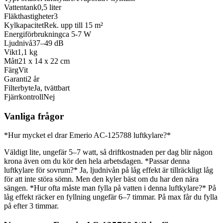
Vattentank
0,5 liter
Fläkthastigheter
3
Kylkapacitet
Rek. upp till 15 m²
Energiförbrukning
ca 5-7 W
Ljudnivå
37–49 dB
Vikt
1,1 kg
Mått
21 x 14 x 22 cm
Färg
Vit
Garanti
2 år
Filterbyte
Ja, tvättbart
Fjärrkontroll
Nej
Vanliga frågor
*Hur mycket el drar Emerio AC-125788 luftkylare?*
Väldigt lite, ungefär 5–7 watt, så driftkostnaden per dag blir någon
krona även om du kör den hela arbetsdagen. *Passar denna
luftkylare för sovrum?* Ja, ljudnivån på låg effekt är tillräckligt låg
för att inte störa sömn. Men den kyler bäst om du har den nära
sängen. *Hur ofta måste man fylla på vatten i denna luftkylare?* På
låg effekt räcker en fyllning ungefär 6–7 timmar. På max får du fylla
på efter 3 timmar.