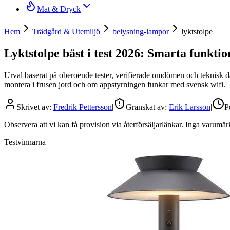
Mat & Dryck
Hem
Trädgård & Utemiljö
belysning-lampor
lyktstolpe
Lyktstolpe bäst i test 2026: Smarta funktio
Urval baserat på oberoende tester, verifierade omdömen och teknisk data
montera i frusen jord och om appstyrningen funkar med svensk wifi.
Skrivet av:
Fredrik Pettersson
|
Granskat av:
Erik Larsson
|
P
Observera att vi kan få provision via återförsäljarlänkar. Inga varum
Testvinnarna