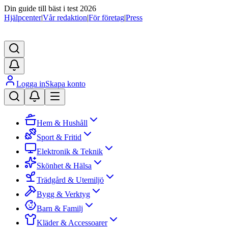
Din guide till bäst i test 2026
Hjälpcenter
|
Vår redaktion
|
För företag
|
Press
Logga in
Skapa konto
Hem & Hushåll
Sport & Fritid
Elektronik & Teknik
Skönhet & Hälsa
Trädgård & Utemiljö
Bygg & Verktyg
Barn & Familj
Kläder & Accessoarer