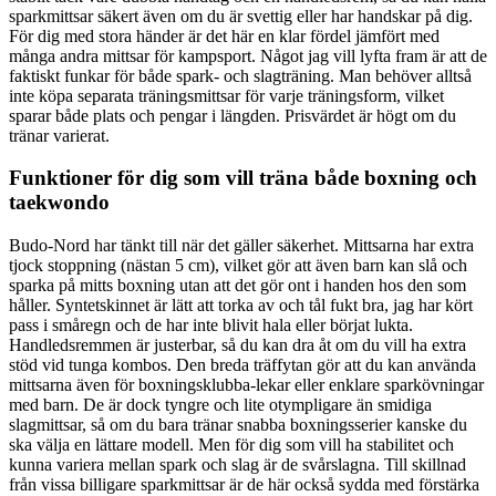
sparkmittsar säkert även om du är svettig eller har handskar på dig.
För dig med stora händer är det här en klar fördel jämfört med
många andra mittsar för kampsport. Något jag vill lyfta fram är att de
faktiskt funkar för både spark- och slagträning. Man behöver alltså
inte köpa separata träningsmittsar för varje träningsform, vilket
sparar både plats och pengar i längden. Prisvärdet är högt om du
tränar varierat.
Funktioner för dig som vill träna både boxning och
taekwondo
Budo-Nord har tänkt till när det gäller säkerhet. Mittsarna har extra
tjock stoppning (nästan 5 cm), vilket gör att även barn kan slå och
sparka på mitts boxning utan att det gör ont i handen hos den som
håller. Syntetskinnet är lätt att torka av och tål fukt bra, jag har kört
pass i småregn och de har inte blivit hala eller börjat lukta.
Handledsremmen är justerbar, så du kan dra åt om du vill ha extra
stöd vid tunga kombos. Den breda träffytan gör att du kan använda
mittsarna även för boxningsklubba-lekar eller enklare sparkövningar
med barn. De är dock tyngre och lite otympligare än smidiga
slagmittsar, så om du bara tränar snabba boxningsserier kanske du
ska välja en lättare modell. Men för dig som vill ha stabilitet och
kunna variera mellan spark och slag är de svårslagna. Till skillnad
från vissa billigare sparkmittsar är de här också sydda med förstärka