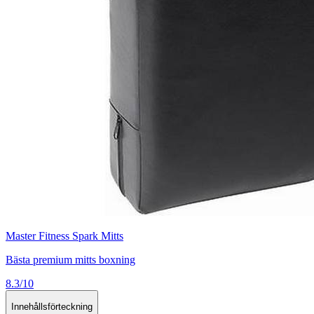
Master Fitness Spark Mitts
Bästa premium mitts boxning
8.3/10
Innehållsförteckning