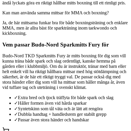
ändå lyckats göra en riktigt hållbar mitts boxning till ett rimligt pris.
Kan man använda samma mittsar för MMA och boxning?
Ja, de här mittsarna funkar bra för både boxningsträning och enklare
MMA, men är allra bäst för sparkträning inom taekwondo och
kickboxning.
Vem passar Budo-Nord Sparkmitts Fury för
Budo-Nord TKD Sparkmitts Fury är mitts boxning för dig som vill
kunna träna både spark och slag ordentligt, kanske hemma på
gården eller i klubbmiljö. Om du är instruktör, tränar med barn eller
helt enkelt vill ha riktigt hållbara mittsar med hög stötdämpning och
säkerhet, är de här ett riktigt tryggt val. De passar också dig med
stora händer eller dig som vill ha mittsar som håller många år, även
vid tuffare tag och uteträning i svenskt klimat.
✓
Extra bred och tjock träffyta för både spark och slag
✓
Håller formen även vid hårda sparkar
✓
Syntetskinn som tål väta och är lätt att rengöra
✓
Dubbla handtag + handledsrem ger stabilt grepp
✓
Passar även stora händer och handskar