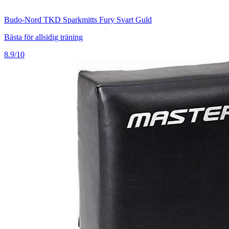
Budo-Nord TKD Sparkmitts Fury Svart Guld
Bästa för allsidig träning
8.9/10