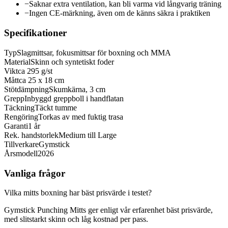
−
Saknar extra ventilation, kan bli varma vid långvarig träning
−
Ingen CE-märkning, även om de känns säkra i praktiken
Specifikationer
Typ
Slagmittsar, fokusmittsar för boxning och MMA
Material
Skinn och syntetiskt foder
Vikt
ca 295 g/st
Mått
ca 25 x 18 cm
Stötdämpning
Skumkärna, 3 cm
Grepp
Inbyggd greppboll i handflatan
Täckning
Täckt tumme
Rengöring
Torkas av med fuktig trasa
Garanti
1 år
Rek. handstorlek
Medium till Large
Tillverkare
Gymstick
Årsmodell
2026
Vanliga frågor
Vilka mitts boxning har bäst prisvärde i testet?
Gymstick Punching Mitts ger enligt vår erfarenhet bäst prisvärde,
med slitstarkt skinn och låg kostnad per pass.