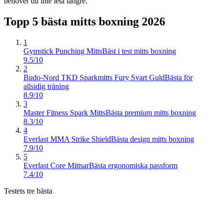
behöver du inte leta längre.
Topp 5 bästa
mitts boxning
2026
1
Gymstick Punching Mitts
Bäst i test mitts boxning
9.5/10
2
Budo-Nord TKD Sparkmitts Fury Svart Guld
Bästa för
allsidig träning
8.9/10
3
Master Fitness Spark Mitts
Bästa premium mitts boxning
8.3/10
4
Everlast MMA Strike Shield
Bästa design mitts boxning
7.9/10
5
Everlast Core Mittsar
Bästa ergonomiska passform
7.4/10
Testets tre bästa