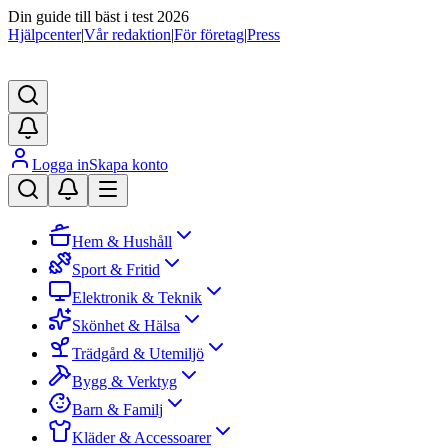
Din guide till bäst i test 2026
Hjälpcenter
|
Vår redaktion
|
För företag
|
Press
Logga in
Skapa konto
Hem & Hushåll
Sport & Fritid
Elektronik & Teknik
Skönhet & Hälsa
Trädgård & Utemiljö
Bygg & Verktyg
Barn & Familj
Kläder & Accessoarer