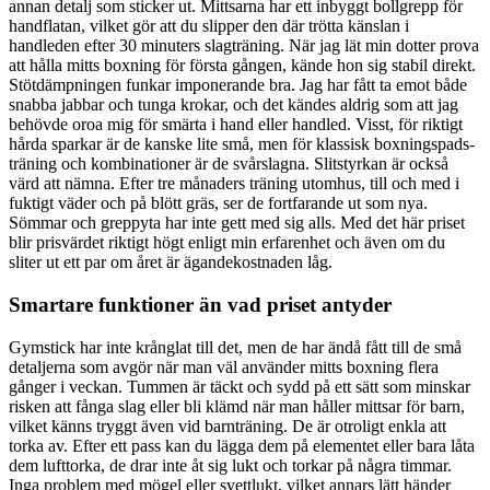
annan detalj som sticker ut. Mittsarna har ett inbyggt bollgrepp för
handflatan, vilket gör att du slipper den där trötta känslan i
handleden efter 30 minuters slagträning. När jag lät min dotter prova
att hålla mitts boxning för första gången, kände hon sig stabil direkt.
Stötdämpningen funkar imponerande bra. Jag har fått ta emot både
snabba jabbar och tunga krokar, och det kändes aldrig som att jag
behövde oroa mig för smärta i hand eller handled. Visst, för riktigt
hårda sparkar är de kanske lite små, men för klassisk boxningspads-
träning och kombinationer är de svårslagna. Slitstyrkan är också
värd att nämna. Efter tre månaders träning utomhus, till och med i
fuktigt väder och på blött gräs, ser de fortfarande ut som nya.
Sömmar och greppyta har inte gett med sig alls. Med det här priset
blir prisvärdet riktigt högt enligt min erfarenhet och även om du
sliter ut ett par om året är ägandekostnaden låg.
Smartare funktioner än vad priset antyder
Gymstick har inte krånglat till det, men de har ändå fått till de små
detaljerna som avgör när man väl använder mitts boxning flera
gånger i veckan. Tummen är täckt och sydd på ett sätt som minskar
risken att fånga slag eller bli klämd när man håller mittsar för barn,
vilket känns tryggt även vid barnträning. De är otroligt enkla att
torka av. Efter ett pass kan du lägga dem på elementet eller bara låta
dem lufttorka, de drar inte åt sig lukt och torkar på några timmar.
Inga problem med mögel eller svettlukt, vilket annars lätt händer