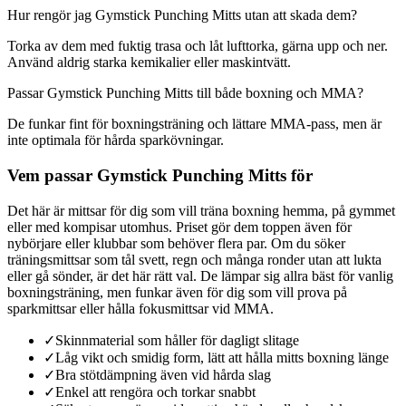
Hur rengör jag Gymstick Punching Mitts utan att skada dem?
Torka av dem med fuktig trasa och låt lufttorka, gärna upp och ner.
Använd aldrig starka kemikalier eller maskintvätt.
Passar Gymstick Punching Mitts till både boxning och MMA?
De funkar fint för boxningsträning och lättare MMA-pass, men är
inte optimala för hårda sparkövningar.
Vem passar Gymstick Punching Mitts för
Det här är mittsar för dig som vill träna boxning hemma, på gymmet
eller med kompisar utomhus. Priset gör dem toppen även för
nybörjare eller klubbar som behöver flera par. Om du söker
träningsmittsar som tål svett, regn och många ronder utan att lukta
eller gå sönder, är det här rätt val. De lämpar sig allra bäst för vanlig
boxningsträning, men funkar även för dig som vill prova på
sparkmittsar eller hålla fokusmittsar vid MMA.
✓
Skinnmaterial som håller för dagligt slitage
✓
Låg vikt och smidig form, lätt att hålla mitts boxning länge
✓
Bra stötdämpning även vid hårda slag
✓
Enkel att rengöra och torkar snabbt