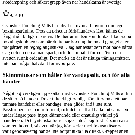
stötdämpning och säkert grepp även när handskarna är svettiga.
9.5
/ 10
Gymstick Punching Mitts har blivit en oväntad favorit i min egen
boxningsträning. Trots att priset är förhållandevis lågt, känns de
långt ifrån billiga i handen. Det här är mittsar som funkar lika bra på
boxningsklubben som när du tränar boxning hemma i garaget eller i
trädgården en regnig augustikväll. Jag har testat dem mot både hårda
slag och en och annan spark, och de har hållit formen även när
svetten runnit ordentligt. Det märks att det är riktiga träningsmittsar,
inte bara något halvdant för nybörjare.
Skinnmittsar som håller för vardagsslit, och för alla
händer
Något jag verkligen uppskattar med Gymstick Punching Mitts är hur
de sitter på handen. De är tillräckligt rymliga för att rymma ett par
tunnare handskar eller bandage, men glider ändå inte runt.
Passformen är smart utformad, och det är lätt att hålla mittsarna även
under längre pass, inget klämmande eller onaturligt vinkel på
handleden. Det syntetiska fodret suger inte åt sig fukt på samma sätt
som ren bomull, så även när jag kört serier med fokusmittsar och
varit genomsvettig har de inte börjat lukta illa direkt. Greppet är en