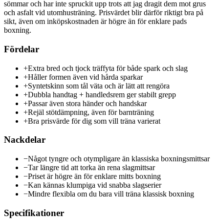
sömmar och har inte spruckit upp trots att jag dragit dem mot grus
och asfalt vid utomhusträning. Prisvärdet blir därför riktigt bra på
sikt, även om inköpskostnaden är högre än för enklare pads
boxning.
Fördelar
+
Extra bred och tjock träffyta för både spark och slag
+
Håller formen även vid hårda sparkar
+
Syntetskinn som tål väta och är lätt att rengöra
+
Dubbla handtag + handledsrem ger stabilt grepp
+
Passar även stora händer och handskar
+
Rejäl stötdämpning, även för barnträning
+
Bra prisvärde för dig som vill träna varierat
Nackdelar
−
Något tyngre och otympligare än klassiska boxningsmittsar
−
Tar längre tid att torka än rena slagmittsar
−
Priset är högre än för enklare mitts boxning
−
Kan kännas klumpiga vid snabba slagserier
−
Mindre flexibla om du bara vill träna klassisk boxning
Specifikationer