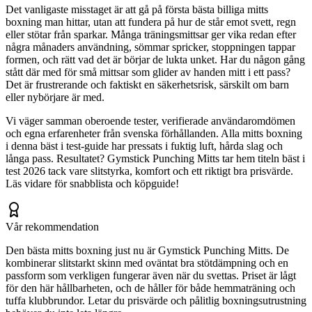
Det vanligaste misstaget är att gå på första bästa billiga mitts
boxning man hittar, utan att fundera på hur de står emot svett, regn
eller stötar från sparkar. Många träningsmittsar ger vika redan efter
några månaders användning, sömmar spricker, stoppningen tappar
formen, och rätt vad det är börjar de lukta unket. Har du någon gång
stått där med för små mittsar som glider av handen mitt i ett pass?
Det är frustrerande och faktiskt en säkerhetsrisk, särskilt om barn
eller nybörjare är med.
Vi väger samman oberoende tester, verifierade användaromdömen
och egna erfarenheter från svenska förhållanden. Alla mitts boxning
i denna bäst i test-guide har pressats i fuktig luft, hårda slag och
långa pass. Resultatet? Gymstick Punching Mitts tar hem titeln bäst i
test 2026 tack vare slitstyrka, komfort och ett riktigt bra prisvärde.
Läs vidare för snabblista och köpguide!
Vår rekommendation
Den bästa mitts boxning just nu är Gymstick Punching Mitts. De
kombinerar slitstarkt skinn med oväntat bra stötdämpning och en
passform som verkligen fungerar även när du svettas. Priset är lågt
för den här hållbarheten, och de håller för både hemmaträning och
tuffa klubbrundor. Letar du prisvärde och pålitlig boxningsutrustning