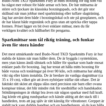
Budo-Nord TKD Sparkmitts Fury är mitts boxning för dig som vill
ha något mer robust för både armar och ben. De här mittsarna är
större och tjockare än klassiska boxningspads, och det gör stor
skillnad när man jobbar med sparkträning eller tuffare slagträning.
Jag har använt dem både i boxningslokal och ute på grusplanen, och
de har klarat både regnstänk och grus utan att spricka eller tappa
formen. Priset ligger en bit över enklare mittsar, men du får
verkligen kvalitet och hållbarhet för pengarna.
Sparkmittsar som tål riktig träning, och funkar
även för stora händer
Det mest utmärkande med Budo-Nord TKD Sparkmitts Fury är hur
stabila de känns när man håller dem. De är byggda i syntetskinn,
men ytan känns ändå slitstark och håller för sparkar som hade mosat
enklare pads för boxning. Jag har testat att hålla mitts boxning för
både vuxna och tonåringar på över 90 kilo, och mittsarna har aldrig
vikt sig eller känts instabila. De är bredare än vanliga slagmittsar (ca
35 x 19 cm), vilket gör att även nybörjare träffar rätt oftare. Det är
faktiskt rätt skönt att slippa slåss med precision när barn eller ovana
kompisar tränar, det blir mindre risk för snedträffar och handskador.
Stötdämpningen är riktigt bra även när någon sparkar med full kraft.
Jag körde ett gäng rundsparkar och kände aldrig att det stack till i
handleden, trots att jag själv är rätt känslig för vibrationer. Greppet är
stabilt tack vare dubbla handtag och en handledsrem, så du kan hålla