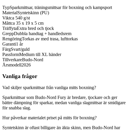
Typ
Sparkmittsar, träningsmittsar för boxning och kampsport
Material
Syntetskinn (PU)
Vikt
ca 540 g/st
Mått
ca 35 x 19 x 5 cm
Träffyta
Extra bred och tjock
Grepp
Dubbla handtag + handledsrem
Rengöring
Torkas av med trasa, lufttorkas
Garanti
1 år
Färg
Svart/guld
Passform
Medium till XL händer
Tillverkare
Budo-Nord
Årsmodell
2026
Vanliga frågor
Vad skiljer sparkmittsar från vanliga mitts boxning?
Sparkmittsar som Budo-Nord Fury är bredare, tjockare och ger
bättre dämpning för sparkar, medan vanliga slagmittsar är smidigare
för snabba slag.
Hur påverkar materialet priset på mitts för boxning?
Syntetskinn är oftast billigare än äkta skinn, men Budo-Nord har