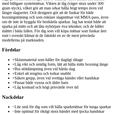
med billigare syntetmittsar. Vikten är låg (väger strax under 300
gram styck), vilket gör att man orkar hålla högt tempo även vid
längre slagserier. Och designen gör att de funkar för både
boxningsträning och som enklare slagmittsar vid MMA-pass, även
om de inte är byggda för benhårda sparkar. Jag har testat både att
sparka på mitts och att låta nybörjare öva tekniker, och de håller
måttet i båda fallen. För dig som vill köpa mittsar som funkar året
runt i svenskt klimat är de faktiskt en av de mest prisvärda
modellerna på marknaden.
Fördelar
+
Skinnmaterial som håller för dagligt slitage
+
Låg vikt och smidig form, lätt att hålla mitts boxning länge
+
Bra stötdämpning även vid hårda slag
+
Enkel att rengöra och torkar snabbt
+
Säkert grepp, även vid svettiga händer eller handskar
+
Passar både vuxna och äldre barn
+
Låg kostnad och högt prisvärde över tid
Nackdelar
−
Lite små för dig som vill hålla sparkmittsar för tunga sparkar
−
Inte optimal för riktigt stora händer med tjocka handskar