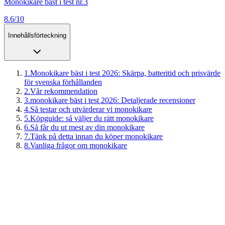
Monokikare bäst i test nr.3
8.6/10
Innehållsförteckning
1
.
Monokikare bäst i test 2026: Skärpa, batteritid och prisvärde
för svenska förhållanden
2
.
Vår rekommendation
3
.
monokikare bäst i test 2026: Detaljerade recensioner
4
.
Så testar och utvärderar vi monokikare
5
.
Köpguide: så väljer du rätt monokikare
6
.
Så får du ut mest av din monokikare
7
.
Tänk på detta innan du köper monokikare
8
.
Vanliga frågor om monokikare