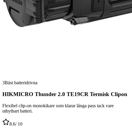
3
Bäst batteridrivna
HIKMICRO Thunder 2.0 TE19CR Termisk Clipon
Flexibel clip-on monokikare som klarar långa pass tack vare
utbytbart batteri.
8.6
/ 10