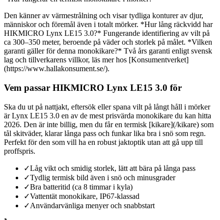
Den känner av värmestrålning och visar tydliga konturer av djur,
människor och föremål även i totalt mörker. *Hur lång räckvidd har
HIKMICRO Lynx LE15 3.0?* Fungerande identifiering av vilt på
ca 300–350 meter, beroende på väder och storlek på målet. *Vilken
garanti gäller för denna monokikare?* Två års garanti enligt svensk
lag och tillverkarens villkor, läs mer hos [Konsumentverket]
(https://www.hallakonsument.se/).
Vem passar HIKMICRO Lynx LE15 3.0 för
Ska du ut på nattjakt, eftersök eller spana vilt på långt håll i mörker
är Lynx LE15 3.0 en av de mest prisvärda monokikare du kan hitta
2026. Den är inte billig, men du får en termisk [kikare](/kikare) som
tål skitväder, klarar långa pass och funkar lika bra i snö som regn.
Perfekt för den som vill ha en robust jaktoptik utan att gå upp till
proffspris.
✓
Låg vikt och smidig storlek, lätt att bära på långa pass
✓
Tydlig termisk bild även i snö och minusgrader
✓
Bra batteritid (ca 8 timmar i kyla)
✓
Vattentät monokikare, IP67-klassad
✓
Användarvänliga menyer och snabbstart