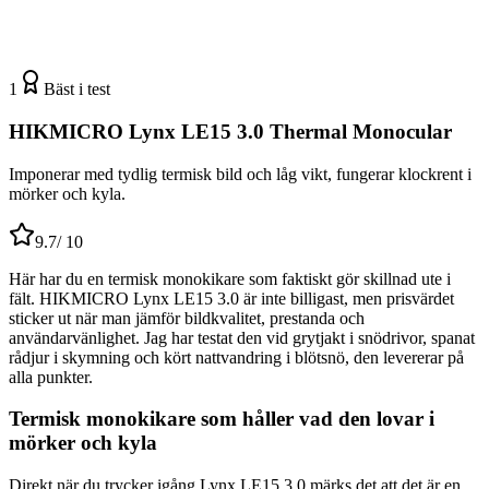
1
Bäst i test
HIKMICRO Lynx LE15 3.0 Thermal Monocular
Imponerar med tydlig termisk bild och låg vikt, fungerar klockrent i
mörker och kyla.
9.7
/ 10
Här har du en termisk monokikare som faktiskt gör skillnad ute i
fält. HIKMICRO Lynx LE15 3.0 är inte billigast, men prisvärdet
sticker ut när man jämför bildkvalitet, prestanda och
användarvänlighet. Jag har testat den vid grytjakt i snödrivor, spanat
rådjur i skymning och kört nattvandring i blötsnö, den levererar på
alla punkter.
Termisk monokikare som håller vad den lovar i
mörker och kyla
Direkt när du trycker igång Lynx LE15 3.0 märks det att det är en