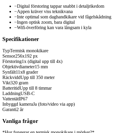
−
Digital förstoring tappar snabbt i detaljrikedom
−
Appen kräver viss teknikvana
−
Inte optimal som daghandkikare vid fågelskådning
−
Ingen optisk zoom, bara digital
−
Wifi-överföring kan vara långsam i kyla
Specifikationer
Typ
Termisk monokikare
Sensor
256x192 px
Förstoring
1x (digital upp till 4x)
Objektivdiameter
15 mm
Synfält
11x8 grader
Räckvidd
Upp till 350 meter
Vikt
320 gram
Batteritid
Upp till 8 timmar
Laddning
USB-C
Vattentät
IP67
Inbyggd kamera
Ja (foto/video via app)
Garanti
2 år
Vanliga frågor
*Hur fungerar en termisk monokikare i mörker?*