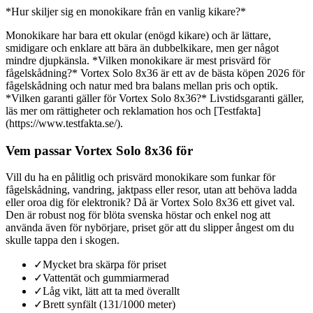
*Hur skiljer sig en monokikare från en vanlig kikare?*
Monokikare har bara ett okular (enögd kikare) och är lättare,
smidigare och enklare att bära än dubbelkikare, men ger något
mindre djupkänsla. *Vilken monokikare är mest prisvärd för
fågelskådning?* Vortex Solo 8x36 är ett av de bästa köpen 2026 för
fågelskådning och natur med bra balans mellan pris och optik.
*Vilken garanti gäller för Vortex Solo 8x36?* Livstidsgaranti gäller,
läs mer om rättigheter och reklamation hos och [Testfakta]
(https://www.testfakta.se/).
Vem passar Vortex Solo 8x36 för
Vill du ha en pålitlig och prisvärd monokikare som funkar för
fågelskådning, vandring, jaktpass eller resor, utan att behöva ladda
eller oroa dig för elektronik? Då är Vortex Solo 8x36 ett givet val.
Den är robust nog för blöta svenska höstar och enkel nog att
använda även för nybörjare, priset gör att du slipper ångest om du
skulle tappa den i skogen.
✓
Mycket bra skärpa för priset
✓
Vattentät och gummiarmerad
✓
Låg vikt, lätt att ta med överallt
✓
Brett synfält (131/1000 meter)