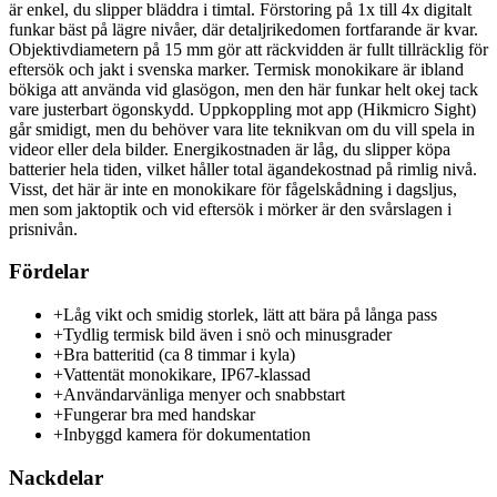
är enkel, du slipper bläddra i timtal. Förstoring på 1x till 4x digitalt
funkar bäst på lägre nivåer, där detaljrikedomen fortfarande är kvar.
Objektivdiametern på 15 mm gör att räckvidden är fullt tillräcklig för
eftersök och jakt i svenska marker. Termisk monokikare är ibland
bökiga att använda vid glasögon, men den här funkar helt okej tack
vare justerbart ögonskydd. Uppkoppling mot app (Hikmicro Sight)
går smidigt, men du behöver vara lite teknikvan om du vill spela in
videor eller dela bilder. Energikostnaden är låg, du slipper köpa
batterier hela tiden, vilket håller total ägandekostnad på rimlig nivå.
Visst, det här är inte en monokikare för fågelskådning i dagsljus,
men som jaktoptik och vid eftersök i mörker är den svårslagen i
prisnivån.
Fördelar
+
Låg vikt och smidig storlek, lätt att bära på långa pass
+
Tydlig termisk bild även i snö och minusgrader
+
Bra batteritid (ca 8 timmar i kyla)
+
Vattentät monokikare, IP67-klassad
+
Användarvänliga menyer och snabbstart
+
Fungerar bra med handskar
+
Inbyggd kamera för dokumentation
Nackdelar