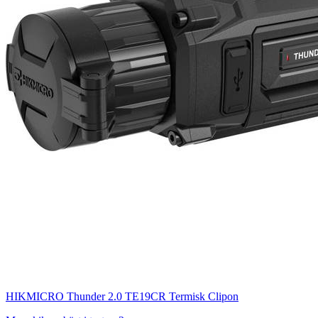
HIKMICRO Thunder 2.0 TE19CR Termisk Clipon