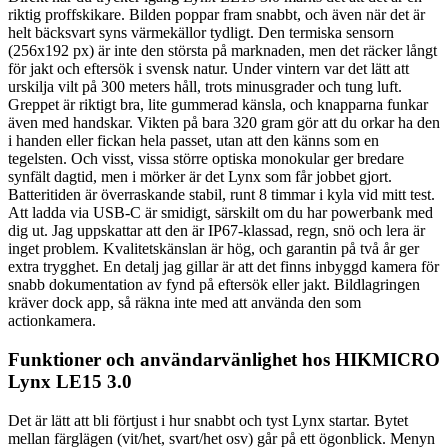
riktig proffskikare. Bilden poppar fram snabbt, och även när det är
helt bäcksvart syns värmekällor tydligt. Den termiska sensorn
(256x192 px) är inte den största på marknaden, men det räcker långt
för jakt och eftersök i svensk natur. Under vintern var det lätt att
urskilja vilt på 300 meters håll, trots minusgrader och tung luft.
Greppet är riktigt bra, lite gummerad känsla, och knapparna funkar
även med handskar. Vikten på bara 320 gram gör att du orkar ha den
i handen eller fickan hela passet, utan att den känns som en
tegelsten. Och visst, vissa större optiska monokular ger bredare
synfält dagtid, men i mörker är det Lynx som får jobbet gjort.
Batteritiden är överraskande stabil, runt 8 timmar i kyla vid mitt test.
Att ladda via USB-C är smidigt, särskilt om du har powerbank med
dig ut. Jag uppskattar att den är IP67-klassad, regn, snö och lera är
inget problem. Kvalitetskänslan är hög, och garantin på två år ger
extra trygghet. En detalj jag gillar är att det finns inbyggd kamera för
snabb dokumentation av fynd på eftersök eller jakt. Bildlagringen
kräver dock app, så räkna inte med att använda den som
actionkamera.
Funktioner och användarvänlighet hos HIKMICRO
Lynx LE15 3.0
Det är lätt att bli förtjust i hur snabbt och tyst Lynx startar. Bytet
mellan färglägen (vit/het, svart/het osv) går på ett ögonblick. Menyn