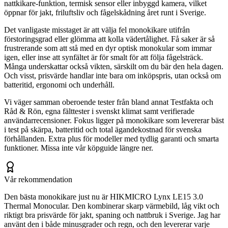
nattkikare-funktion, termisk sensor eller inbyggd kamera, vilket
öppnar för jakt, friluftsliv och fågelskådning året runt i Sverige.
Det vanligaste misstaget är att välja fel monokikare utifrån
förstoringsgrad eller glömma att kolla vädertålighet. Få saker är så
frustrerande som att stå med en dyr optisk monokular som immar
igen, eller inse att synfältet är för smalt för att följa fågelsträck.
Många underskattar också vikten, särskilt om du bär den hela dagen.
Och visst, prisvärde handlar inte bara om inköpspris, utan också om
batteritid, ergonomi och underhåll.
Vi väger samman oberoende tester från bland annat Testfakta och
Råd & Rön, egna fälttester i svenskt klimat samt verifierade
användarrecensioner. Fokus ligger på monokikare som levererar bäst
i test på skärpa, batteritid och total ägandekostnad för svenska
förhållanden. Extra plus för modeller med tydlig garanti och smarta
funktioner. Missa inte vår köpguide längre ner.
Vår rekommendation
Den bästa monokikare just nu är HIKMICRO Lynx LE15 3.0
Thermal Monocular. Den kombinerar skarp värmebild, låg vikt och
riktigt bra prisvärde för jakt, spaning och nattbruk i Sverige. Jag har
använt den i både minusgrader och regn, och den levererar varje