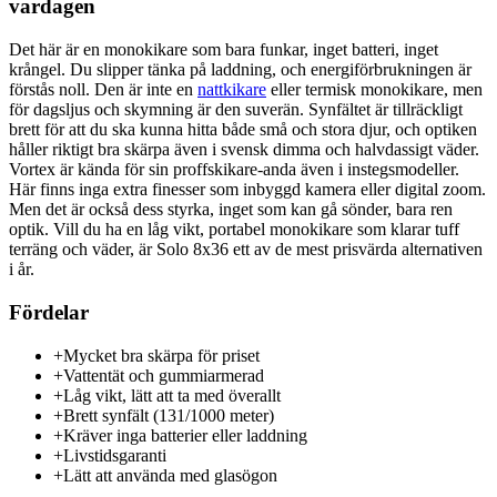
vardagen
Det här är en monokikare som bara funkar, inget batteri, inget
krångel. Du slipper tänka på laddning, och energiförbrukningen är
förstås noll. Den är inte en
nattkikare
eller termisk monokikare, men
för dagsljus och skymning är den suverän. Synfältet är tillräckligt
brett för att du ska kunna hitta både små och stora djur, och optiken
håller riktigt bra skärpa även i svensk dimma och halvdassigt väder.
Vortex är kända för sin proffskikare-anda även i instegsmodeller.
Här finns inga extra finesser som inbyggd kamera eller digital zoom.
Men det är också dess styrka, inget som kan gå sönder, bara ren
optik. Vill du ha en låg vikt, portabel monokikare som klarar tuff
terräng och väder, är Solo 8x36 ett av de mest prisvärda alternativen
i år.
Fördelar
+
Mycket bra skärpa för priset
+
Vattentät och gummiarmerad
+
Låg vikt, lätt att ta med överallt
+
Brett synfält (131/1000 meter)
+
Kräver inga batterier eller laddning
+
Livstidsgaranti
+
Lätt att använda med glasögon