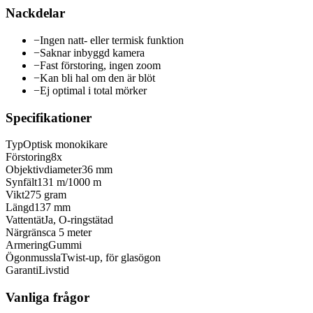
Nackdelar
−
Ingen natt- eller termisk funktion
−
Saknar inbyggd kamera
−
Fast förstoring, ingen zoom
−
Kan bli hal om den är blöt
−
Ej optimal i total mörker
Specifikationer
Typ
Optisk monokikare
Förstoring
8x
Objektivdiameter
36 mm
Synfält
131 m/1000 m
Vikt
275 gram
Längd
137 mm
Vattentät
Ja, O-ringstätad
Närgräns
ca 5 meter
Armering
Gummi
Ögonmussla
Twist-up, för glasögon
Garanti
Livstid
Vanliga frågor