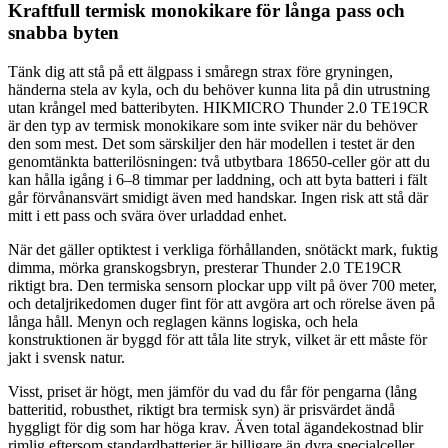
Kraftfull termisk monokikare för långa pass och
snabba byten
Tänk dig att stå på ett älgpass i småregn strax före gryningen,
händerna stela av kyla, och du behöver kunna lita på din utrustning
utan krångel med batteribyten. HIKMICRO Thunder 2.0 TE19CR
är den typ av termisk monokikare som inte sviker när du behöver
den som mest. Det som särskiljer den här modellen i testet är den
genomtänkta batterilösningen: två utbytbara 18650-celler gör att du
kan hålla igång i 6–8 timmar per laddning, och att byta batteri i fält
går förvånansvärt smidigt även med handskar. Ingen risk att stå där
mitt i ett pass och svära över urladdad enhet.
När det gäller optiktest i verkliga förhållanden, snötäckt mark, fuktig
dimma, mörka granskogsbryn, presterar Thunder 2.0 TE19CR
riktigt bra. Den termiska sensorn plockar upp vilt på över 700 meter,
och detaljrikedomen duger fint för att avgöra art och rörelse även på
långa håll. Menyn och reglagen känns logiska, och hela
konstruktionen är byggd för att tåla lite stryk, vilket är ett måste för
jakt i svensk natur.
Visst, priset är högt, men jämför du vad du får för pengarna (lång
batteritid, robusthet, riktigt bra termisk syn) är prisvärdet ändå
hyggligt för dig som har höga krav. Även total ägandekostnad blir
rimlig eftersom standardbatterier är billigare än dyra specialceller.