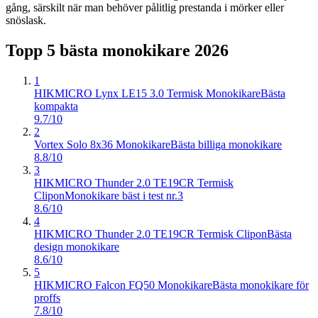
gång, särskilt när man behöver pålitlig prestanda i mörker eller
snöslask.
Topp 5 bästa
monokikare
2026
1
HIKMICRO Lynx LE15 3.0 Termisk Monokikare
Bästa
kompakta
9.7/10
2
Vortex Solo 8x36 Monokikare
Bästa billiga monokikare
8.8/10
3
HIKMICRO Thunder 2.0 TE19CR Termisk
Clipon
Monokikare bäst i test nr.3
8.6/10
4
HIKMICRO Thunder 2.0 TE19CR Termisk Clipon
Bästa
design monokikare
8.6/10
5
HIKMICRO Falcon FQ50 Monokikare
Bästa monokikare för
proffs
7.8/10