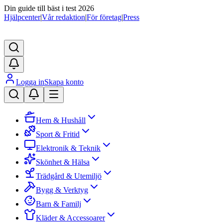
Din guide till bäst i test 2026
Hjälpcenter
|
Vår redaktion
|
För företag
|
Press
Logga in
Skapa konto
Hem & Hushåll
Sport & Fritid
Elektronik & Teknik
Skönhet & Hälsa
Trädgård & Utemiljö
Bygg & Verktyg
Barn & Familj
Kläder & Accessoarer