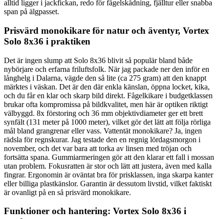
alltid ligger i jackfickan, redo för fågelskådning, fjälltur eller snabba
span på älgpasset.
Prisvärd monokikare för natur och äventyr, Vortex
Solo 8x36 i praktiken
Det är ingen slump att Solo 8x36 blivit så populär bland både
nybörjare och erfarna friluftsfolk. När jag packade ner den inför en
långhelg i Dalarna, vägde den så lite (ca 275 gram) att den knappt
märktes i väskan. Det är den där enkla känslan, öppna locket, kika,
och du får en klar och skarp bild direkt. Fågelkikare i budgetklassen
brukar ofta kompromissa på bildkvalitet, men här är optiken riktigt
välbyggd. 8x förstoring och 36 mm objektivdiameter ger ett brett
synfält (131 meter på 1000 meter), vilket gör det lätt att följa rörliga
mål bland grangrenar eller vass. Vattentät monokikare? Ja, ingen
rädsla för regnskurar. Jag testade den en regnig lördagsmorgon i
november, och det var bara att torka av linsen med tröjan och
fortsätta spana. Gummiarmeringen gör att den klarar ett fall i mossan
utan problem. Fokusratten är stor och lätt att justera, även med kalla
fingrar. Ergonomin är oväntat bra för prisklassen, inga skarpa kanter
eller billiga plastkänslor. Garantin är dessutom livstid, vilket faktiskt
är ovanligt på en så prisvärd monokikare.
Funktioner och hantering: Vortex Solo 8x36 i