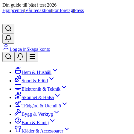
Din guide till bäst i test 2026
Hjälpcenter
|
Vår redaktion
|
För företag
|
Press
Logga in
Skapa konto
Hem & Hushåll
Sport & Fritid
Elektronik & Teknik
Skönhet & Hälsa
Trädgård & Utemiljö
Bygg & Verktyg
Barn & Familj
Kläder & Accessoarer