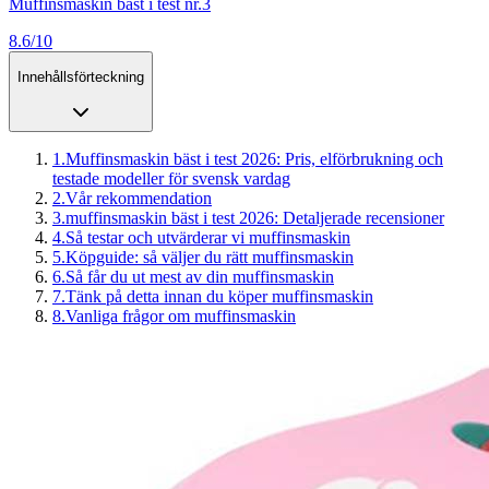
Muffinsmaskin bäst i test nr.3
8.6/10
Innehållsförteckning
1
.
Muffinsmaskin bäst i test 2026: Pris, elförbrukning och
testade modeller för svensk vardag
2
.
Vår rekommendation
3
.
muffinsmaskin bäst i test 2026: Detaljerade recensioner
4
.
Så testar och utvärderar vi muffinsmaskin
5
.
Köpguide: så väljer du rätt muffinsmaskin
6
.
Så får du ut mest av din muffinsmaskin
7
.
Tänk på detta innan du köper muffinsmaskin
8
.
Vanliga frågor om muffinsmaskin