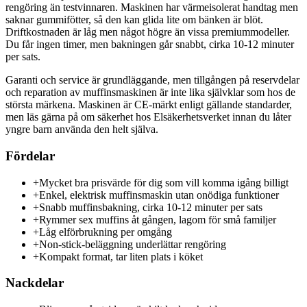
rengöring än testvinnaren. Maskinen har värmeisolerat handtag men
saknar gummifötter, så den kan glida lite om bänken är blöt.
Driftkostnaden är låg men något högre än vissa premiummodeller.
Du får ingen timer, men bakningen går snabbt, cirka 10-12 minuter
per sats.
Garanti och service är grundläggande, men tillgången på reservdelar
och reparation av muffinsmaskinen är inte lika självklar som hos de
största märkena. Maskinen är CE-märkt enligt gällande standarder,
men läs gärna på om säkerhet hos Elsäkerhetsverket innan du låter
yngre barn använda den helt själva.
Fördelar
+
Mycket bra prisvärde för dig som vill komma igång billigt
+
Enkel, elektrisk muffinsmaskin utan onödiga funktioner
+
Snabb muffinsbakning, cirka 10-12 minuter per sats
+
Rymmer sex muffins åt gången, lagom för små familjer
+
Låg elförbrukning per omgång
+
Non-stick-beläggning underlättar rengöring
+
Kompakt format, tar liten plats i köket
Nackdelar