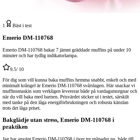
1
Bäst i test
Emerio DM-110768
Emerio DM-110768 bakar 7 jämnt gräddade muffins på under 10
minuter och har tydlig indikatorlampa.
9.5
/ 10
För dig som vill kunna baka muffins hemma snabbt, enkelt och med
minimalt krångel är Emerio DM-110768 svårslagen. Här snackar vi
muffinsmaskin som verkligen levererar både på vardagsmorgnar och
när du vill baka med barnen. Prisvärdet sticker ut i testet, särskilt
med tanke på den låga energiförbrukningen och robusta känslan
trots det låga priset.
Bakglädje utan stress, Emerio DM-110768 i
praktiken
Jag har använt Emerio DM-110768 i över tre månader nu, både till