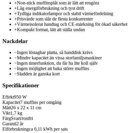
+
Non-stick muffinsplåt som är lätt att rengöra
+
Låg energiförbrukning och tyst drift
+
Tydliga indikatorlampor och stabil värmefördelning
+
Prisvärde som slår de flesta konkurrenter
+
Värmeisolerat handtag och CE-märkning för ökad säkerhet
+
Kompakt format, lätt att ställa undan
Nackdelar
−
Ingen löstagbar platta, så handdisk krävs
−
Mindre kapacitet än vissa storfamiljsmaskiner
−
Ingen timerfunktion, du får ha lite koll själv
−
Ingen möjlighet att baka större muffins
−
Sladden är ganska kort
Specifikationer
Effekt
950 W
Kapacitet
7 muffins per omgång
Mått
26 x 22 x 11 cm
Vikt
1,7 kg
Färg
Svart/rostfri
Garanti
2 år
Elförbrukning
ca 0,11 kWh per sats