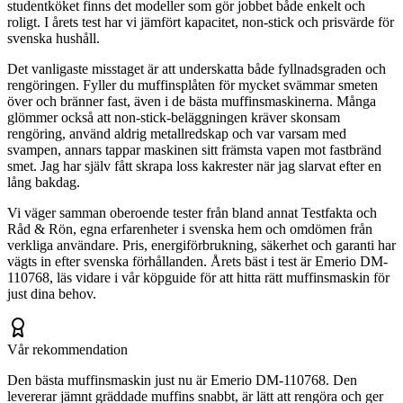
studentköket finns det modeller som gör jobbet både enkelt och
roligt. I årets test har vi jämfört kapacitet, non-stick och prisvärde för
svenska hushåll.
Det vanligaste misstaget är att underskatta både fyllnadsgraden och
rengöringen. Fyller du muffinsplåten för mycket svämmar smeten
över och bränner fast, även i de bästa muffinsmaskinerna. Många
glömmer också att non-stick-beläggningen kräver skonsam
rengöring, använd aldrig metallredskap och var varsam med
svampen, annars tappar maskinen sitt främsta vapen mot fastbränd
smet. Jag har själv fått skrapa loss kakrester när jag slarvat efter en
lång bakdag.
Vi väger samman oberoende tester från bland annat Testfakta och
Råd & Rön, egna erfarenheter i svenska hem och omdömen från
verkliga användare. Pris, energiförbrukning, säkerhet och garanti har
vägts in efter svenska förhållanden. Årets bäst i test är Emerio DM-
110768, läs vidare i vår köpguide för att hitta rätt muffinsmaskin för
just dina behov.
Vår rekommendation
Den bästa muffinsmaskin just nu är Emerio DM-110768. Den
levererar jämnt gräddade muffins snabbt, är lätt att rengöra och ger