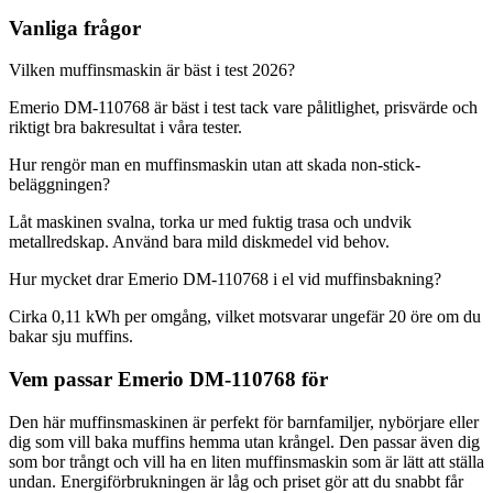
Vanliga frågor
Vilken muffinsmaskin är bäst i test 2026?
Emerio DM-110768 är bäst i test tack vare pålitlighet, prisvärde och
riktigt bra bakresultat i våra tester.
Hur rengör man en muffinsmaskin utan att skada non-stick-
beläggningen?
Låt maskinen svalna, torka ur med fuktig trasa och undvik
metallredskap. Använd bara mild diskmedel vid behov.
Hur mycket drar Emerio DM-110768 i el vid muffinsbakning?
Cirka 0,11 kWh per omgång, vilket motsvarar ungefär 20 öre om du
bakar sju muffins.
Vem passar Emerio DM-110768 för
Den här muffinsmaskinen är perfekt för barnfamiljer, nybörjare eller
dig som vill baka muffins hemma utan krångel. Den passar även dig
som bor trångt och vill ha en liten muffinsmaskin som är lätt att ställa
undan. Energiförbrukningen är låg och priset gör att du snabbt får