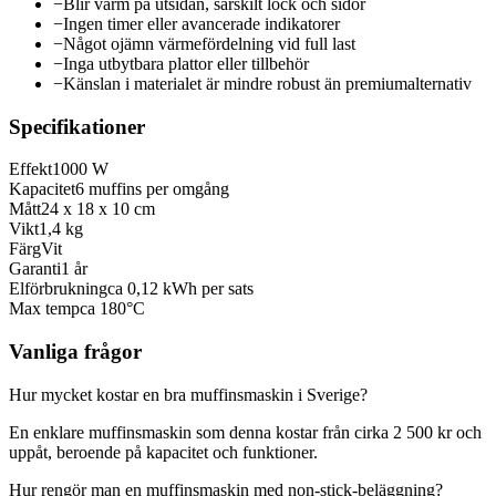
−
Blir varm på utsidan, särskilt lock och sidor
−
Ingen timer eller avancerade indikatorer
−
Något ojämn värmefördelning vid full last
−
Inga utbytbara plattor eller tillbehör
−
Känslan i materialet är mindre robust än premiumalternativ
Specifikationer
Effekt
1000 W
Kapacitet
6 muffins per omgång
Mått
24 x 18 x 10 cm
Vikt
1,4 kg
Färg
Vit
Garanti
1 år
Elförbrukning
ca 0,12 kWh per sats
Max temp
ca 180°C
Vanliga frågor
Hur mycket kostar en bra muffinsmaskin i Sverige?
En enklare muffinsmaskin som denna kostar från cirka 2 500 kr och
uppåt, beroende på kapacitet och funktioner.
Hur rengör man en muffinsmaskin med non-stick-beläggning?