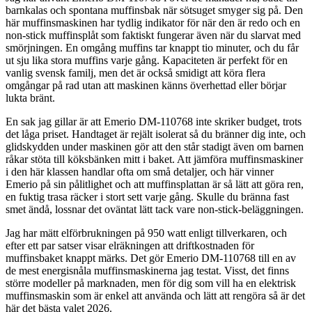
barnkalas och spontana muffinsbak när sötsuget smyger sig på. Den
här muffinsmaskinen har tydlig indikator för när den är redo och en
non-stick muffinsplåt som faktiskt fungerar även när du slarvat med
smörjningen. En omgång muffins tar knappt tio minuter, och du får
ut sju lika stora muffins varje gång. Kapaciteten är perfekt för en
vanlig svensk familj, men det är också smidigt att köra flera
omgångar på rad utan att maskinen känns överhettad eller börjar
lukta bränt.
En sak jag gillar är att Emerio DM-110768 inte skriker budget, trots
det låga priset. Handtaget är rejält isolerat så du bränner dig inte, och
glidskydden under maskinen gör att den står stadigt även om barnen
råkar stöta till köksbänken mitt i baket. Att jämföra muffinsmaskiner
i den här klassen handlar ofta om små detaljer, och här vinner
Emerio på sin pålitlighet och att muffinsplattan är så lätt att göra ren,
en fuktig trasa räcker i stort sett varje gång. Skulle du bränna fast
smet ändå, lossnar det oväntat lätt tack vare non-stick-beläggningen.
Jag har mätt elförbrukningen på 950 watt enligt tillverkaren, och
efter ett par satser visar elräkningen att driftkostnaden för
muffinsbaket knappt märks. Det gör Emerio DM-110768 till en av
de mest energisnåla muffinsmaskinerna jag testat. Visst, det finns
större modeller på marknaden, men för dig som vill ha en elektrisk
muffinsmaskin som är enkel att använda och lätt att rengöra så är det
här det bästa valet 2026.