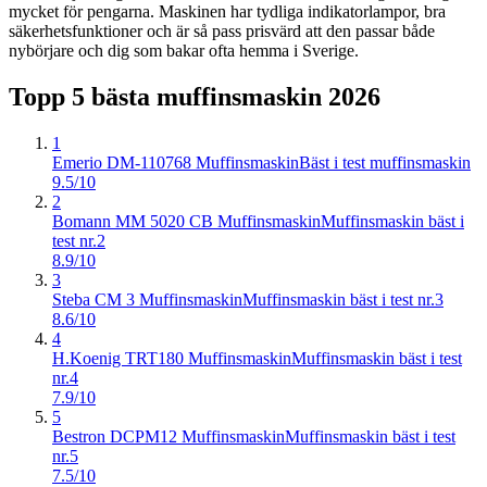
mycket för pengarna. Maskinen har tydliga indikatorlampor, bra
säkerhetsfunktioner och är så pass prisvärd att den passar både
nybörjare och dig som bakar ofta hemma i Sverige.
Topp 5 bästa
muffinsmaskin
2026
1
Emerio DM-110768 Muffinsmaskin
Bäst i test muffinsmaskin
9.5/10
2
Bomann MM 5020 CB Muffinsmaskin
Muffinsmaskin bäst i
test nr.2
8.9/10
3
Steba CM 3 Muffinsmaskin
Muffinsmaskin bäst i test nr.3
8.6/10
4
H.Koenig TRT180 Muffinsmaskin
Muffinsmaskin bäst i test
nr.4
7.9/10
5
Bestron DCPM12 Muffinsmaskin
Muffinsmaskin bäst i test
nr.5
7.5/10