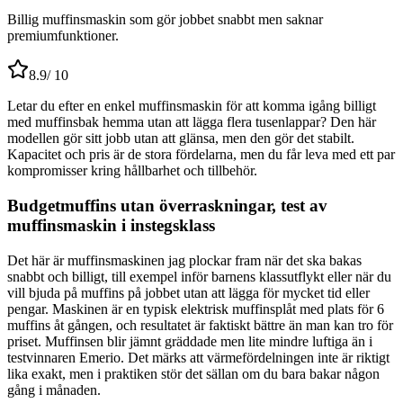
Billig muffinsmaskin som gör jobbet snabbt men saknar
premiumfunktioner.
8.9
/ 10
Letar du efter en enkel muffinsmaskin för att komma igång billigt
med muffinsbak hemma utan att lägga flera tusenlappar? Den här
modellen gör sitt jobb utan att glänsa, men den gör det stabilt.
Kapacitet och pris är de stora fördelarna, men du får leva med ett par
kompromisser kring hållbarhet och tillbehör.
Budgetmuffins utan överraskningar, test av
muffinsmaskin i instegsklass
Det här är muffinsmaskinen jag plockar fram när det ska bakas
snabbt och billigt, till exempel inför barnens klassutflykt eller när du
vill bjuda på muffins på jobbet utan att lägga för mycket tid eller
pengar. Maskinen är en typisk elektrisk muffinsplåt med plats för 6
muffins åt gången, och resultatet är faktiskt bättre än man kan tro för
priset. Muffinsen blir jämnt gräddade men lite mindre luftiga än i
testvinnaren Emerio. Det märks att värmefördelningen inte är riktigt
lika exakt, men i praktiken stör det sällan om du bara bakar någon
gång i månaden.