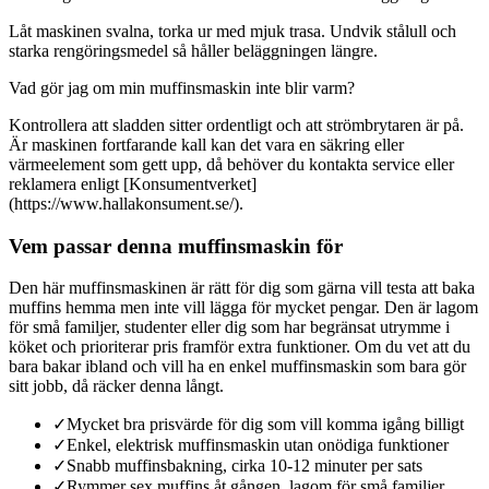
Låt maskinen svalna, torka ur med mjuk trasa. Undvik stålull och
starka rengöringsmedel så håller beläggningen längre.
Vad gör jag om min muffinsmaskin inte blir varm?
Kontrollera att sladden sitter ordentligt och att strömbrytaren är på.
Är maskinen fortfarande kall kan det vara en säkring eller
värmeelement som gett upp, då behöver du kontakta service eller
reklamera enligt [Konsumentverket]
(https://www.hallakonsument.se/).
Vem passar denna muffinsmaskin för
Den här muffinsmaskinen är rätt för dig som gärna vill testa att baka
muffins hemma men inte vill lägga för mycket pengar. Den är lagom
för små familjer, studenter eller dig som har begränsat utrymme i
köket och prioriterar pris framför extra funktioner. Om du vet att du
bara bakar ibland och vill ha en enkel muffinsmaskin som bara gör
sitt jobb, då räcker denna långt.
✓
Mycket bra prisvärde för dig som vill komma igång billigt
✓
Enkel, elektrisk muffinsmaskin utan onödiga funktioner
✓
Snabb muffinsbakning, cirka 10-12 minuter per sats
✓
Rymmer sex muffins åt gången, lagom för små familjer