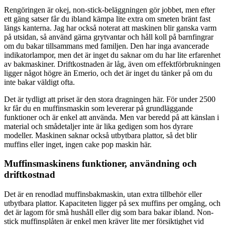
Rengöringen är okej, non-stick-beläggningen gör jobbet, men efter
ett gäng satser får du ibland kämpa lite extra om smeten bränt fast
längs kanterna. Jag har också noterat att maskinen blir ganska varm
på utsidan, så använd gärna grytvantar och håll koll på barnfingrar
om du bakar tillsammans med familjen. Den har inga avancerade
indikatorlampor, men det är inget du saknar om du har lite erfarenhet
av bakmaskiner. Driftkostnaden är låg, även om effektförbrukningen
ligger något högre än Emerio, och det är inget du tänker på om du
inte bakar väldigt ofta.
Det är tydligt att priset är den stora dragningen här. För under 2500
kr får du en muffinsmaskin som levererar på grundläggande
funktioner och är enkel att använda. Men var beredd på att känslan i
material och smådetaljer inte är lika gedigen som hos dyrare
modeller. Maskinen saknar också utbytbara plattor, så det blir
muffins eller inget, ingen cake pop maskin här.
Muffinsmaskinens funktioner, användning och
driftkostnad
Det är en renodlad muffinsbakmaskin, utan extra tillbehör eller
utbytbara plattor. Kapaciteten ligger på sex muffins per omgång, och
det är lagom för små hushåll eller dig som bara bakar ibland. Non-
stick muffinsplåten är enkel men kräver lite mer försiktighet vid