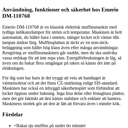
Användning, funktioner och säkerhet hos Emerio
DM-110768
Emerio DM-110768 är en klassisk elektrisk muffinsmaskin med
tydliga indikatorlampor för ström och temperatur. Maskinen är helt
automatisk, du häller bara i smeten, stänger locket och väntar tills
lampan ändrar färg. Muffinsplattan är täckt av en non-stick-
beläggning som håller hög klass även efter många användningar.
Rengöring av muffinsmaskinen går snabbt, men du ska undvika
vassa redskap för att inte repa ytan. Energiförbrukningen är låg, så
även om du bakar flera omgångar på raken så känns det inte på
elräkningen.
För dig som har barn är det tryggt att veta att handtaget är
värmeisolerat och att det finns CE-märkning enligt SIS-standard.
Maskinen har också en inbyggd säkerhetsspärr som förhindrar att
locket öppnas under bakning. Inga lösa delar eller löstagbara plattor,
men det gör faktiskt att den känns stabilare och enklare att hantera.
Maskinens storlek gör att den är lätt att förvara även i mindre kök.
Fördelar
+
Bakar sju muffins på under tio minuter