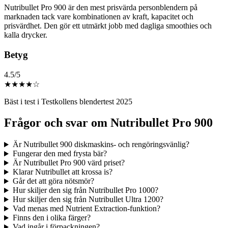
Nutribullet Pro 900 är den mest prisvärda personblendern på
marknaden tack vare kombinationen av kraft, kapacitet och
prisvärdhet. Den gör ett utmärkt jobb med dagliga smoothies och
kalla drycker.
Betyg
4.5/5
★
★
★
★
☆
Bäst i test i Testkollens blendertest 2025
Frågor och svar om Nutribullet Pro 900
Är Nutribullet 900 diskmaskins- och rengöringsvänlig?
Fungerar den med frysta bär?
Är Nutribullet Pro 900 värd priset?
Klarar Nutribullet att krossa is?
Går det att göra nötsmör?
Hur skiljer den sig från Nutribullet Pro 1000?
Hur skiljer den sig från Nutribullet Ultra 1200?
Vad menas med Nutrient Extraction-funktion?
Finns den i olika färger?
Vad ingår i förpackningen?