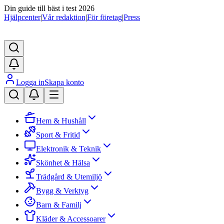
Din guide till bäst i test 2026
Hjälpcenter
|
Vår redaktion
|
För företag
|
Press
Logga in
Skapa konto
Hem & Hushåll
Sport & Fritid
Elektronik & Teknik
Skönhet & Hälsa
Trädgård & Utemiljö
Bygg & Verktyg
Barn & Familj
Kläder & Accessoarer